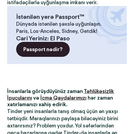
istifadəçilərlə uyğunlaşma imkanı verir.
İstənilən yerə Passport™
Dünyada istənilən şəxslə uyğunlaşın.
Paris, Los-Anceles, Sidney, Getdik!
Cari Yeriniz
:
El Paso
Passport nədir?
İnsanlarla görüşdüyünüz zaman
Təhlükəsizlik
İpucularını
və
İcma Qaydalarımızı
hər zaman
xatırlamanızı xahiş edirik.
Tinder yeni insanlarla tanış olmaq üçün ən yaxşı
tətbiqdir. Maraqlarınızı paylaşa biləcəyiniz birini
axtarırsınız? Problem yoxdur. Yol səfərlərindən
gecə bazarlarına qədər Tinder-də insanlarla ən