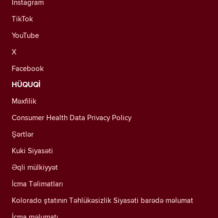
Instagram
TikTok
YouTube
X
Facebook
HÜQUQİ
Məxfilik
Consumer Health Data Privacy Policy
Şərtlər
Kuki Siyasəti
Əqli mülkiyyət
İcma Təlimatları
Kolorado ştatının Təhlükəsizlik Siyasəti barədə məlumat
İcma məlumatı