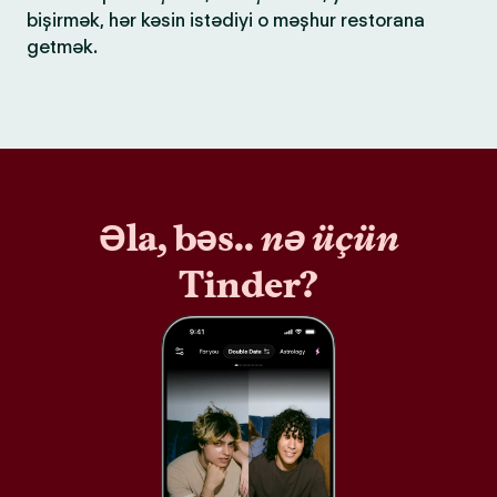
bişirmək, hər kəsin istədiyi o məşhur restorana
getmək.
Əla, bəs..
nə üçün
Tinder?