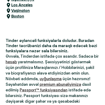
Los Anceles
Vaşinqton
Boston
Tinder əyləncəli funksiyalarla doludur. Buradan
Tinder təcrübənizi daha da maraqlı edəcək bəzi
funksiyalara nəzər sala bilərsiniz.
Əvvəla, Tinderdən istifadə çox asandır. Sadəcə bir
hesab
yaratmalısınız. Şəxsiyyətinizi göstərmək
üçün profilinizə Maraqlarınızı / Hobbilərinizi, şəkil
və bioqrafiyanızı əlavə etdiyinizdən əmin olun.
Növbəti addımda,
uyğunlaşma
üçün hazırsınız!
Səyahətdən əvvəl
premium abunəliyimizə
daxil
edilmiş
Passport™ funksiyasından
istifadə edə
bilərsiniz. Passport funksiyası sizə məkanınızı
dəyişərək digər şəhər və ya qəsəbədəki