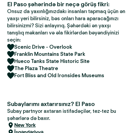
El Paso şəhərində bir neçə görüş fikri:
Onsuz da yaxınlığınızdakı insanları tapmaq üçün ən
yaxşı yeri bilirsiniz, bəs onları hara aparacağınızı
bilirsinizmi? Sizi anlayırıq. Şəhərdəki ən yaxşı
tanışlıq məkanları və əla fikirlərdən bəyəndiyinizi
seçin:
Scenic Drive - Overlook
Franklin Mountains State Park
Hueco Tanks State Historic Site
The Plaza Theatre
Fort Bliss and Old Ironsides Museums
Subaylarımı axtarırsınız? El Paso
Subay partnyor axtaran istifadəçilər, tez-tez bu
şəhərlərə də baxır.
New York
İsgəndəriyyə