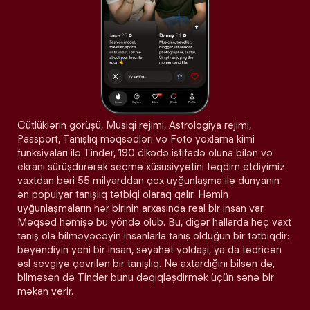
Cütlüklərin görüşü, Musiqi rejimi, Astrologiya rejimi,
Passport, Tanışlıq məqsədləri və Foto yoxlama kimi
funksiyaları ilə Tinder, 190 ölkədə istifadə oluna bilən və
ekranı sürüşdürərək seçmə xüsusiyyətini təqdim etdiyimiz
vaxtdan bəri 55 milyarddan çox uyğunlaşma ilə dünyanın
ən populyar tanışlıq tətbiqi olaraq qalır. Həmin
uyğunlaşmaların hər birinin arxasında real bir insan var.
Məqsəd həmişə bu yöndə olub. Bu, digər hallarda heç vaxt
tanış ola bilməyəcəyin insanlarla tanış olduğun bir tətbiqdir:
bəyəndiyin yeni bir insan, səyahət yoldaşı, ya da tədricən
əsl sevgiyə çevrilən bir tanışlıq. Nə axtardığını bilsən də,
bilməsən də Tinder bunu dəqiqləşdirmək üçün sənə bir
məkan verir.