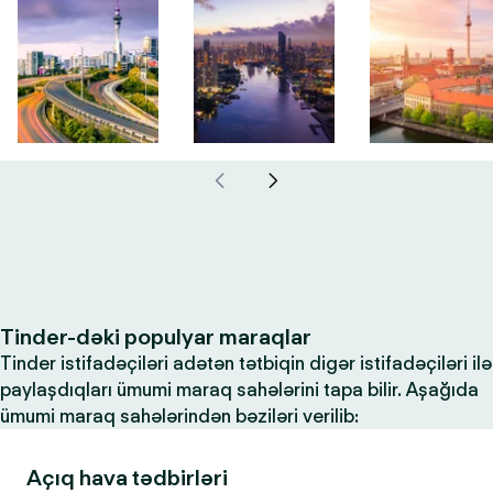
Tinder-dəki populyar maraqlar
Tinder istifadəçiləri adətən tətbiqin digər istifadəçiləri ilə
paylaşdıqları ümumi maraq sahələrini tapa bilir. Aşağıda
ümumi maraq sahələrindən bəziləri verilib:
Açıq hava tədbirləri