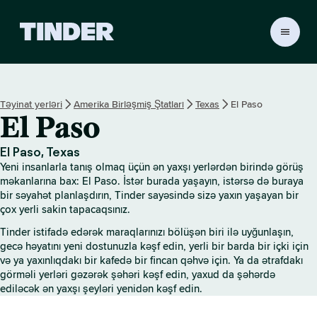
T
i
n
d
e
Təyinat yerləri
Amerika Birləşmiş Ştatları
Texas
El Paso
r
El Paso
H
o
m
El Paso, Texas
e
Yeni insanlarla tanış olmaq üçün ən yaxşı yerlərdən birində görüş
məkanlarına bax: El Paso. İstər burada yaşayın, istərsə də buraya
bir səyahət planlaşdırın, Tinder sayəsində sizə yaxın yaşayan bir
çox yerli sakin tapacaqsınız.
Tinder istifadə edərək maraqlarınızı bölüşən biri ilə uyğunlaşın,
gecə həyatını yeni dostunuzla kəşf edin, yerli bir barda bir içki için
və ya yaxınlıqdakı bir kafedə bir fincan qəhvə için. Ya da ətrafdakı
görməli yerləri gəzərək şəhəri kəşf edin, yaxud da şəhərdə
ediləcək ən yaxşı şeyləri yenidən kəşf edin.