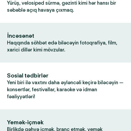
Yürüş, velosiped sürmə, gəzinti kimi hər hansı bir
səbəblə açıq havaya çıxmaq.
İncəsənət
Haqqında söhbət edə biləcəyin fotoqrafiya, film,
xarici dillər kimi mövzular.
Sosial tədbirlər
Yeni biri ilə vaxtını daha əyləncəli keçirə biləcəyin —
konsertlər, festivallar, karaoke və idman
fəaliyyətləri!
Yemək-içmək
Birlikdə qəhvə içmək, branç etmək, yemək