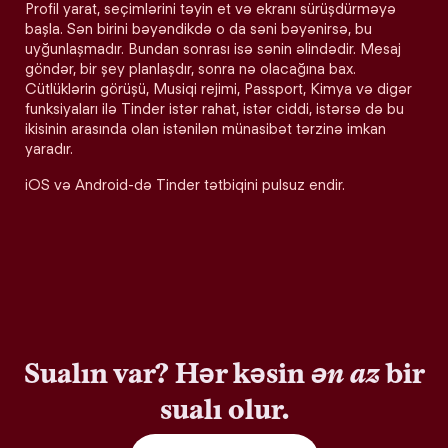
Profil yarat, seçimlərini təyin et və ekranı sürüşdürməyə
başla. Sən birini bəyəndikdə o da səni bəyənirsə, bu
uyğunlaşmadır. Bundan sonrası isə sənin əlindədir. Mesaj
göndər, bir şey planlaşdır, sonra nə olacağına bax.
Cütlüklərin görüşü, Musiqi rejimi, Passport, Kimya və digər
funksiyaları ilə Tinder istər rahat, istər ciddi, istərsə də bu
ikisinin arasında olan istənilən münasibət tərzinə imkan
yaradır.
iOS və Android-də Tinder tətbiqini pulsuz endir.
Sualın var? Hər kəsin
ən az
bir
sualı olur.