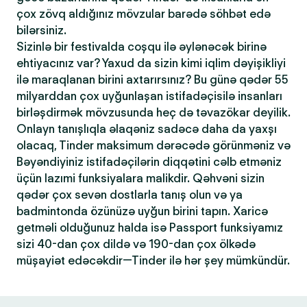
çox zövq aldığınız mövzular barədə söhbət edə
bilərsiniz.
Sizinlə bir festivalda coşqu ilə əylənəcək birinə
ehtiyacınız var? Yaxud da sizin kimi iqlim dəyişikliyi
ilə maraqlanan birini axtarırsınız? Bu günə qədər 55
milyarddan çox uyğunlaşan istifadəçisilə insanları
birləşdirmək mövzusunda heç də təvazökar deyilik.
Onlayn tanışlıqla əlaqəniz sadəcə daha da yaxşı
olacaq, Tinder maksimum dərəcədə görünməniz və
Bəyəndiyiniz istifadəçilərin diqqətini cəlb etməniz
üçün lazımi funksiyalara malikdir. Qəhvəni sizin
qədər çox sevən dostlarla tanış olun və ya
badmintonda özünüzə uyğun birini tapın. Xaricə
getməli olduğunuz halda isə Passport funksiyamız
sizi 40-dan çox dildə və 190-dan çox ölkədə
müşayiət edəcəkdir—Tinder ilə hər şey mümkündür.