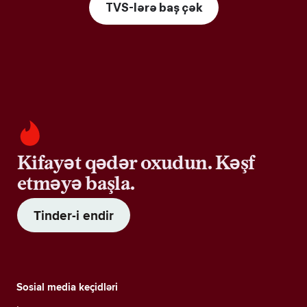
TVS-lərə baş çək
Kifayət qədər oxudun. Kəşf
etməyə başla.
Tinder-i endir
Sosial media keçidləri