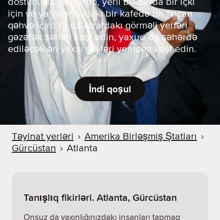
dostunuzla kəşf edin, yerli bir barda bir içki
için və ya yaxınlıqdakı bir kafedə bir fincan
qəhvə için. Ya da ətrafdakı görməli yerləri
gəzərək şəhəri kəşf edin, yaxud da şəhərdə
ediləcək ən yaxşı şeyləri yenidən kəşf edin.
İndi qoşul
Təyinat yerləri
›
Amerika Birləşmiş Ştatları
›
Gürcüstan
›
Atlanta
Tanışlıq fikirləri. Atlanta, Gürcüstan
Onsuz da yaxınlığınızdakı insanları tapmaq