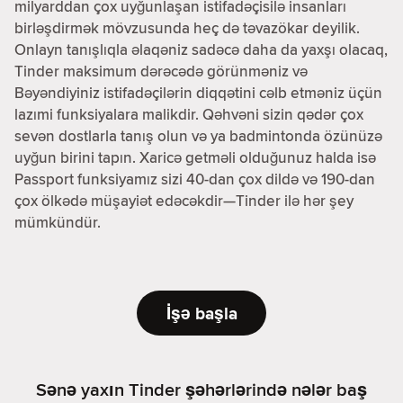
milyarddan çox uyğunlaşan istifadəçisilə insanları
birləşdirmək mövzusunda heç də təvazökar deyilik.
Onlayn tanışlıqla əlaqəniz sadəcə daha da yaxşı olacaq,
Tinder maksimum dərəcədə görünməniz və
Bəyəndiyiniz istifadəçilərin diqqətini cəlb etməniz üçün
lazımi funksiyalara malikdir. Qəhvəni sizin qədər çox
sevən dostlarla tanış olun və ya badmintonda özünüzə
uyğun birini tapın. Xaricə getməli olduğunuz halda isə
Passport funksiyamız sizi 40-dan çox dildə və 190-dan
çox ölkədə müşayiət edəcəkdir—Tinder ilə hər şey
mümkündür.
İşə başla
Sənə yaxın Tinder şəhərlərində nələr baş