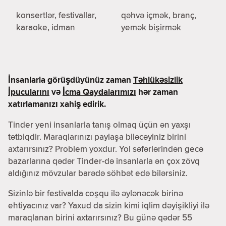
konsertlər, festivallar,
qəhvə içmək, branç,
karaoke, idman
yemək bişirmək
İnsanlarla görüşdüyünüz zaman
Təhlükəsizlik
İpucularını
və
İcma Qaydalarımızı
hər zaman
xatırlamanızı xahiş edirik.
Tinder yeni insanlarla tanış olmaq üçün ən yaxşı
tətbiqdir. Maraqlarınızı paylaşa biləcəyiniz birini
axtarırsınız? Problem yoxdur. Yol səfərlərindən gecə
bazarlarına qədər Tinder-də insanlarla ən çox zövq
aldığınız mövzular barədə söhbət edə bilərsiniz.
Sizinlə bir festivalda coşqu ilə əylənəcək birinə
ehtiyacınız var? Yaxud da sizin kimi iqlim dəyişikliyi ilə
maraqlanan birini axtarırsınız? Bu günə qədər 55