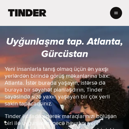
T
i
n
d
e
Uyğunlaşma tap. Atlanta,
r
H
Gürcüstan
o
m
e
Yeni insanlarla tanış olmaq üçün ən yaxşı
yerlərdən birində görüş məkanlarına bax:
Atlanta. İstər burada yaşayın, istərsə də
buraya bir səyahət planlaşdırın, Tinder
sayəsində sizə yaxın yaşayan bir çox yerli
sakin tapacaqsınız.
Tinder istifadə edərək maraqlarınızı bölüşən
biri ilə uyğunlaşın, gecə həyatını yeni