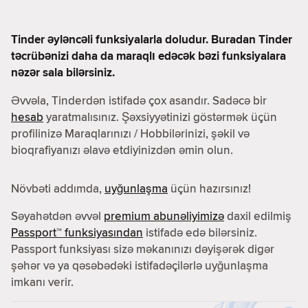
Tinder əyləncəli funksiyalarla doludur. Buradan Tinder
təcrübənizi daha da maraqlı edəcək bəzi funksiyalara
nəzər sala bilərsiniz.
Əvvəla, Tinderdən istifadə çox asandır. Sadəcə bir
hesab
yaratmalısınız. Şəxsiyyətinizi göstərmək üçün
profilinizə Maraqlarınızı / Hobbilərinizi, şəkil və
bioqrafiyanızı əlavə etdiyinizdən əmin olun.
Növbəti addımda,
uyğunlaşma
üçün hazırsınız!
Səyahətdən əvvəl
premium abunəliyimizə
daxil edilmiş
Passport™ funksiyasından
istifadə edə bilərsiniz.
Passport funksiyası sizə məkanınızı dəyişərək digər
şəhər və ya qəsəbədəki istifadəçilərlə uyğunlaşma
imkanı verir.