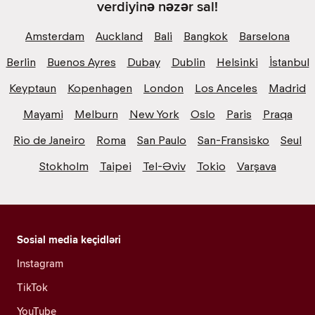
verdiyinə nəzər sal!
Amsterdam
Auckland
Bali
Bangkok
Barselona
Berlin
Buenos Ayres
Dubay
Dublin
Helsinki
İstanbul
Keyptaun
Kopenhagen
London
Los Anceles
Madrid
Mayami
Melburn
New York
Oslo
Paris
Praqa
Rio de Janeiro
Roma
San Paulo
San-Fransisko
Seul
Stokholm
Taipei
Tel-Əviv
Tokio
Varşava
Sosial media keçidləri
Instagram
TikTok
YouTube