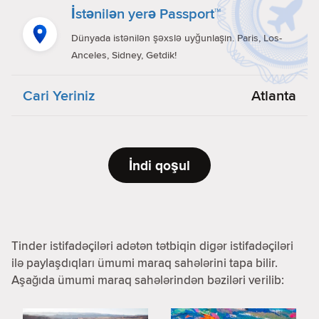
İstənilən yerə Passport™
Dünyada istənilən şəxslə uyğunlaşın. Paris, Los-
Anceles, Sidney, Getdik!
Cari Yeriniz
Atlanta
İndi qoşul
Tinder istifadəçiləri adətən tətbiqin digər istifadəçiləri
ilə paylaşdıqları ümumi maraq sahələrini tapa bilir.
Aşağıda ümumi maraq sahələrindən bəziləri verilib: