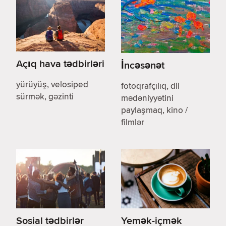
Açıq hava tədbirləri
İncəsənət
yürüyüş, velosiped
fotoqrafçılıq, dil
sürmək, gəzinti
mədəniyyətini
paylaşmaq, kino /
filmlər
Sosial tədbirlər
Yemək-içmək