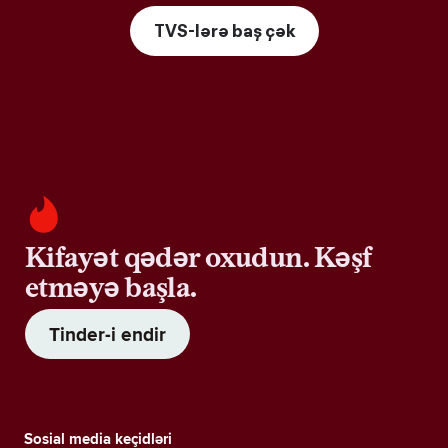
TVS-lərə baş çək
Kifayət qədər oxudun. Kəşf
etməyə başla.
Tinder-i endir
Sosial media keçidləri