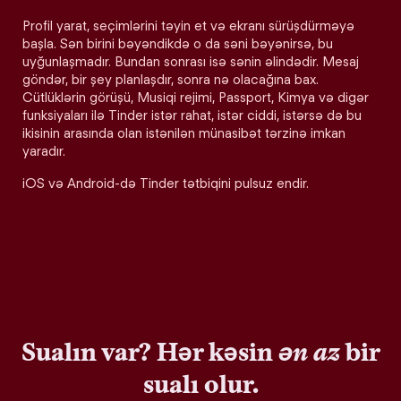
Profil yarat, seçimlərini təyin et və ekranı sürüşdürməyə
başla. Sən birini bəyəndikdə o da səni bəyənirsə, bu
uyğunlaşmadır. Bundan sonrası isə sənin əlindədir. Mesaj
göndər, bir şey planlaşdır, sonra nə olacağına bax.
Cütlüklərin görüşü, Musiqi rejimi, Passport, Kimya və digər
funksiyaları ilə Tinder istər rahat, istər ciddi, istərsə də bu
ikisinin arasında olan istənilən münasibət tərzinə imkan
yaradır.
iOS və Android-də Tinder tətbiqini pulsuz endir.
Sualın var? Hər kəsin
ən az
bir
sualı olur.