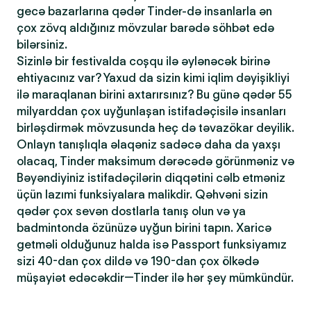
gecə bazarlarına qədər Tinder-də insanlarla ən
çox zövq aldığınız mövzular barədə söhbət edə
bilərsiniz.
Sizinlə bir festivalda coşqu ilə əylənəcək birinə
ehtiyacınız var? Yaxud da sizin kimi iqlim dəyişikliyi
ilə maraqlanan birini axtarırsınız? Bu günə qədər 55
milyarddan çox uyğunlaşan istifadəçisilə insanları
birləşdirmək mövzusunda heç də təvazökar deyilik.
Onlayn tanışlıqla əlaqəniz sadəcə daha da yaxşı
olacaq, Tinder maksimum dərəcədə görünməniz və
Bəyəndiyiniz istifadəçilərin diqqətini cəlb etməniz
üçün lazımi funksiyalara malikdir. Qəhvəni sizin
qədər çox sevən dostlarla tanış olun və ya
badmintonda özünüzə uyğun birini tapın. Xaricə
getməli olduğunuz halda isə Passport funksiyamız
sizi 40-dan çox dildə və 190-dan çox ölkədə
müşayiət edəcəkdir—Tinder ilə hər şey mümkündür.