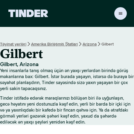
T
i
n
d
e
Təyinat yerləri
Amerika Birləşmiş Ştatları
Arizona
Gilbert
r
Gilbert
H
o
m
Gilbert, Arizona
e
Yeni insanlarla tanış olmaq üçün ən yaxşı yerlərdən birində görüş
məkanlarına bax: Gilbert. İstər burada yaşayın, istərsə də buraya bir
səyahət planlaşdırın, Tinder sayəsində sizə yaxın yaşayan bir çox
yerli sakin tapacaqsınız.
Tinder istifadə edərək maraqlarınızı bölüşən biri ilə uyğunlaşın,
gecə həyatını yeni dostunuzla kəşf edin, yerli bir barda bir içki için
və ya yaxınlıqdakı bir kafedə bir fincan qəhvə için. Ya da ətrafdakı
görməli yerləri gəzərək şəhəri kəşf edin, yaxud da şəhərdə
ediləcək ən yaxşı şeyləri yenidən kəşf edin.