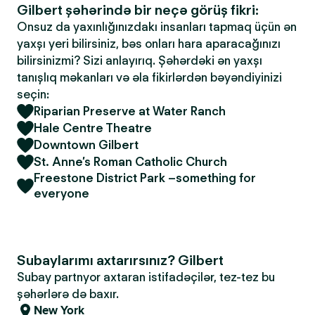
Gilbert şəhərində bir neçə görüş fikri:
Onsuz da yaxınlığınızdakı insanları tapmaq üçün ən
yaxşı yeri bilirsiniz, bəs onları hara aparacağınızı
bilirsinizmi? Sizi anlayırıq. Şəhərdəki ən yaxşı
tanışlıq məkanları və əla fikirlərdən bəyəndiyinizi
seçin:
Riparian Preserve at Water Ranch
Hale Centre Theatre
Downtown Gilbert
St. Anne’s Roman Catholic Church
Freestone District Park –something for
everyone
Subaylarımı axtarırsınız? Gilbert
Subay partnyor axtaran istifadəçilər, tez-tez bu
şəhərlərə də baxır.
New York