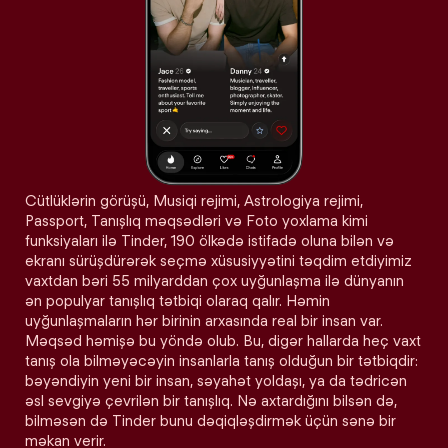
Cütlüklərin görüşü, Musiqi rejimi, Astrologiya rejimi,
Passport, Tanışlıq məqsədləri və Foto yoxlama kimi
funksiyaları ilə Tinder, 190 ölkədə istifadə oluna bilən və
ekranı sürüşdürərək seçmə xüsusiyyətini təqdim etdiyimiz
vaxtdan bəri 55 milyarddan çox uyğunlaşma ilə dünyanın
ən populyar tanışlıq tətbiqi olaraq qalır. Həmin
uyğunlaşmaların hər birinin arxasında real bir insan var.
Məqsəd həmişə bu yöndə olub. Bu, digər hallarda heç vaxt
tanış ola bilməyəcəyin insanlarla tanış olduğun bir tətbiqdir:
bəyəndiyin yeni bir insan, səyahət yoldaşı, ya da tədricən
əsl sevgiyə çevrilən bir tanışlıq. Nə axtardığını bilsən də,
bilməsən də Tinder bunu dəqiqləşdirmək üçün sənə bir
məkan verir.