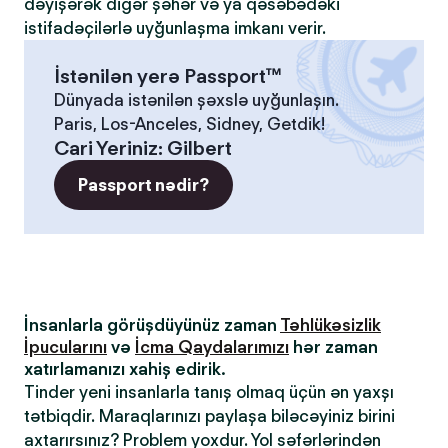
dəyişərək digər şəhər və ya qəsəbədəki
istifadəçilərlə uyğunlaşma imkanı verir.
İstənilən yerə Passport™
Dünyada istənilən şəxslə uyğunlaşın.
Paris, Los-Anceles, Sidney, Getdik!
Cari Yeriniz
:
Gilbert
Passport nədir?
İnsanlarla görüşdüyünüz zaman
Təhlükəsizlik
İpucularını
və
İcma Qaydalarımızı
hər zaman
xatırlamanızı xahiş edirik.
Tinder yeni insanlarla tanış olmaq üçün ən yaxşı
tətbiqdir. Maraqlarınızı paylaşa biləcəyiniz birini
axtarırsınız? Problem yoxdur. Yol səfərlərindən