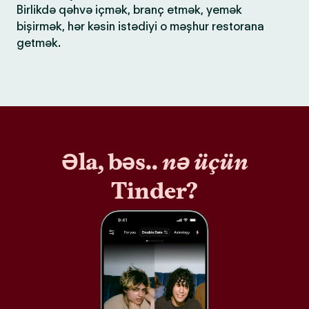
Birlikdə qəhvə içmək, branç etmək, yemək
bişirmək, hər kəsin istədiyi o məşhur restorana
getmək.
Əla, bəs..
nə üçün
Tinder?