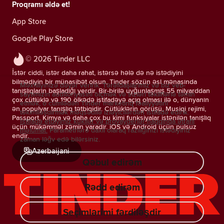
Proqramı əldə et!
App Store
Google Play Store
© 2026 Tinder LLC
İstər ciddi, istər daha rahat, istərsə hələ də nə istədiyini
bilmədiyin bir münasibət olsun, Tinder sözün əsl mənasında
Məxfiliyinizə dəyər veririk. Tərəfdaşlarımız və biz veb-
tanışlıqların başladığı yerdir. Bir-birilə uyğunlaşmış 55 milyarddan
saytımızın auditoriyasını ölçmək və sizləri təkliflərlə təmin
çox cütlüklə və 190 ölkədə istifadəyə açıq olması ilə o, dünyanın
etmək, o cümlədən Tinder marketinq fəaliyyətini
ən populyar tanışlıq tətbiqidir. Cütlüklərin görüşü, Musiqi rejimi,
təkimlləşdirmək məqsədilə izləyicilərdən istifadə edirik.
Passport, Kimya və daha çox bu kimi funksiyalar istənilən tanışlıq
İstifadə etdiyimiz kukilər və provayderlər haqqında ətraflı
üçün mükəmməl zəmin yaradır. iOS və Android üçün pulsuz
məlumat.
Parametrlərə daxil olaraq razılığınızı istədiyiniz
endir.
zaman ləğv edə bilərsiniz.
Azerbaijani
Qəbul edirəm
Rədd edirəm
Seçimlərimi fərdiləşdir