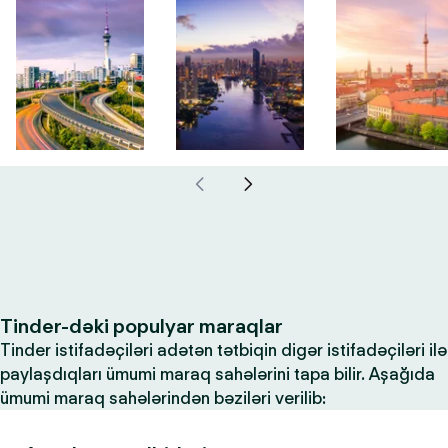
Tinder-dəki populyar maraqlar
Tinder istifadəçiləri adətən tətbiqin digər istifadəçiləri ilə
paylaşdıqları ümumi maraq sahələrini tapa bilir. Aşağıda
ümumi maraq sahələrindən bəziləri verilib: