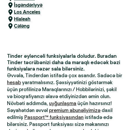
İsgəndəriyyə
Los Anceles
Hialeah
Çələng
Tinder əyləncəli funksiyalarla doludur. Buradan
Tinder təcrübənizi daha da maraqlı edəcək bəzi
funksiyalara nəzər sala bilərsiniz.
Əvvəla, Tinderdən istifadə çox asandır. Sadəcə bir
hesab
yaratmalısınız. Şəxsiyyətinizi göstərmək
üçün profilinizə Maraqlarınızı / Hobbilərinizi, şəkil
və bioqrafiyanızı əlavə etdiyinizdən əmin olun.
Növbəti addımda,
uyğunlaşma
üçün hazırsınız!
Səyahətdən əvvəl
premium abunəliyimizə
daxil
edilmiş
Passport™ funksiyasından
istifadə edə
bilərsiniz. Passport funksiyası sizə məkanınızı