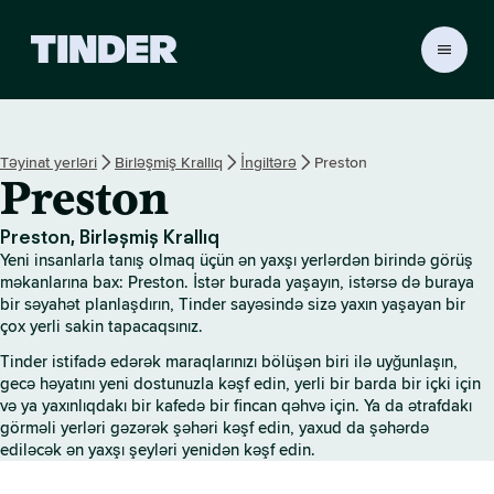
T
i
n
d
e
Təyinat yerləri
Birləşmiş Krallıq
İngiltərə
Preston
r
Preston
H
o
m
Preston, Birləşmiş Krallıq
e
Yeni insanlarla tanış olmaq üçün ən yaxşı yerlərdən birində görüş
məkanlarına bax: Preston. İstər burada yaşayın, istərsə də buraya
bir səyahət planlaşdırın, Tinder sayəsində sizə yaxın yaşayan bir
çox yerli sakin tapacaqsınız.
Tinder istifadə edərək maraqlarınızı bölüşən biri ilə uyğunlaşın,
gecə həyatını yeni dostunuzla kəşf edin, yerli bir barda bir içki için
və ya yaxınlıqdakı bir kafedə bir fincan qəhvə için. Ya da ətrafdakı
görməli yerləri gəzərək şəhəri kəşf edin, yaxud da şəhərdə
ediləcək ən yaxşı şeyləri yenidən kəşf edin.