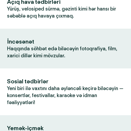
Açıq hava tədbirləri
Yürüş, velosiped sürmə, gəzinti kimi hər hansı bir
səbəblə açıq havaya çıxmaq.
İncəsənət
Haqqında söhbət edə biləcəyin fotoqrafiya, film,
xarici dillər kimi mövzular.
Sosial tədbirlər
Yeni biri ilə vaxtını daha əyləncəli keçirə biləcəyin —
konsertlər, festivallar, karaoke və idman
fəaliyyətləri!
Yemək-içmək