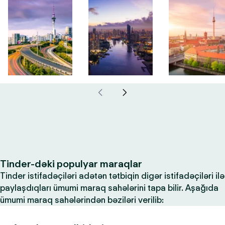
Tinder-dəki populyar maraqlar
Tinder istifadəçiləri adətən tətbiqin digər istifadəçiləri ilə
paylaşdıqları ümumi maraq sahələrini tapa bilir. Aşağıda
ümumi maraq sahələrindən bəziləri verilib: