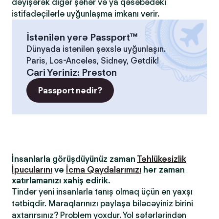
dəyişərək digər şəhər və ya qəsəbədəki
istifadəçilərlə uyğunlaşma imkanı verir.
İstənilən yerə Passport™
Dünyada istənilən şəxslə uyğunlaşın.
Paris, Los-Anceles, Sidney, Getdik!
Cari Yeriniz
:
Preston
Passport nədir?
İnsanlarla görüşdüyünüz zaman
Təhlükəsizlik
İpucularını
və
İcma Qaydalarımızı
hər zaman
xatırlamanızı xahiş edirik.
Tinder yeni insanlarla tanış olmaq üçün ən yaxşı
tətbiqdir. Maraqlarınızı paylaşa biləcəyiniz birini
axtarırsınız? Problem yoxdur. Yol səfərlərindən