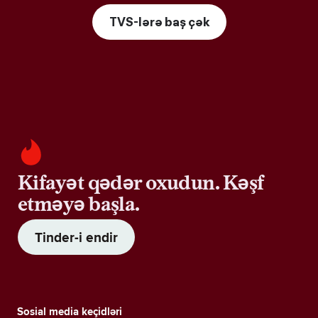
TVS-lərə baş çək
Kifayət qədər oxudun. Kəşf
etməyə başla.
Tinder-i endir
Sosial media keçidləri