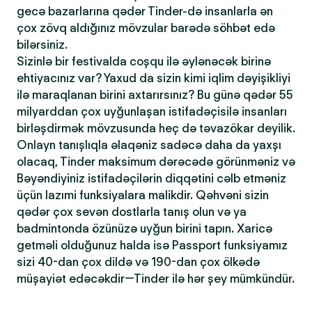
gecə bazarlarına qədər Tinder-də insanlarla ən
çox zövq aldığınız mövzular barədə söhbət edə
bilərsiniz.
Sizinlə bir festivalda coşqu ilə əylənəcək birinə
ehtiyacınız var? Yaxud da sizin kimi iqlim dəyişikliyi
ilə maraqlanan birini axtarırsınız? Bu günə qədər 55
milyarddan çox uyğunlaşan istifadəçisilə insanları
birləşdirmək mövzusunda heç də təvazökar deyilik.
Onlayn tanışlıqla əlaqəniz sadəcə daha da yaxşı
olacaq, Tinder maksimum dərəcədə görünməniz və
Bəyəndiyiniz istifadəçilərin diqqətini cəlb etməniz
üçün lazımi funksiyalara malikdir. Qəhvəni sizin
qədər çox sevən dostlarla tanış olun və ya
badmintonda özünüzə uyğun birini tapın. Xaricə
getməli olduğunuz halda isə Passport funksiyamız
sizi 40-dan çox dildə və 190-dan çox ölkədə
müşayiət edəcəkdir—Tinder ilə hər şey mümkündür.