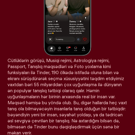
Cütlüklərin görüşü, Musiqi rejimi, Astrologiya rejimi,
Passport, Tanışlıq məqsədləri və Foto yoxlama kimi
funksiyaları ilə Tinder, 190 ölkədə istifadə oluna bilən və
ekranı sürüşdürərək seçmə xüsusiyyətini təqdim etdiyimiz
vaxtdan bəri 55 milyarddan çox uyğunlaşma ilə dünyanın
ən populyar tanışlıq tətbiqi olaraq qalır. Həmin
uyğunlaşmaların hər birinin arxasında real bir insan var.
Məqsəd həmişə bu yöndə olub. Bu, digər hallarda heç vaxt
tanış ola bilməyəcəyin insanlarla tanış olduğun bir tətbiqdir:
bəyəndiyin yeni bir insan, səyahət yoldaşı, ya da tədricən
əsl sevgiyə çevrilən bir tanışlıq. Nə axtardığını bilsən də,
bilməsən də Tinder bunu dəqiqləşdirmək üçün sənə bir
məkan verir.