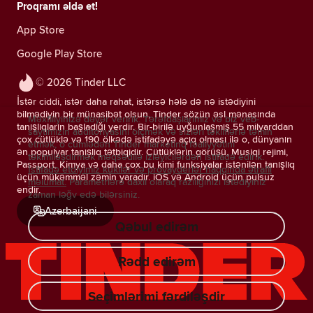
Proqramı əldə et!
App Store
Google Play Store
© 2026 Tinder LLC
İstər ciddi, istər daha rahat, istərsə hələ də nə istədiyini
bilmədiyin bir münasibət olsun, Tinder sözün əsl mənasında
Məxfiliyinizə dəyər veririk. Tərəfdaşlarımız və biz veb-
tanışlıqların başladığı yerdir. Bir-birilə uyğunlaşmış 55 milyarddan
saytımızın auditoriyasını ölçmək və sizləri təkliflərlə təmin
çox cütlüklə və 190 ölkədə istifadəyə açıq olması ilə o, dünyanın
etmək, o cümlədən Tinder marketinq fəaliyyətini
ən populyar tanışlıq tətbiqidir. Cütlüklərin görüşü, Musiqi rejimi,
təkimlləşdirmək məqsədilə izləyicilərdən istifadə edirik.
Passport, Kimya və daha çox bu kimi funksiyalar istənilən tanışlıq
İstifadə etdiyimiz kukilər və provayderlər haqqında ətraflı
üçün mükəmməl zəmin yaradır. iOS və Android üçün pulsuz
məlumat.
Parametrlərə daxil olaraq razılığınızı istədiyiniz
endir.
zaman ləğv edə bilərsiniz.
Azerbaijani
Qəbul edirəm
Rədd edirəm
Seçimlərimi fərdiləşdir