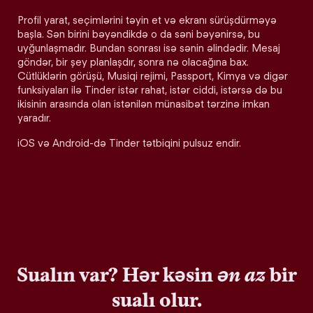
Profil yarat, seçimlərini təyin et və ekranı sürüşdürməyə
başla. Sən birini bəyəndikdə o da səni bəyənirsə, bu
uyğunlaşmadır. Bundan sonrası isə sənin əlindədir. Mesaj
göndər, bir şey planlaşdır, sonra nə olacağına bax.
Cütlüklərin görüşü, Musiqi rejimi, Passport, Kimya və digər
funksiyaları ilə Tinder istər rahat, istər ciddi, istərsə də bu
ikisinin arasında olan istənilən münasibət tərzinə imkan
yaradır.
iOS və Android-də Tinder tətbiqini pulsuz endir.
Sualın var? Hər kəsin
ən az
bir
sualı olur.