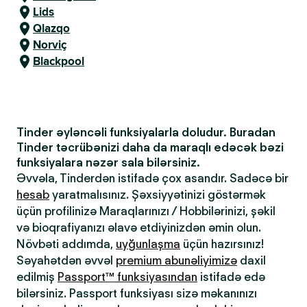
Lids
Qlazqo
Norviç
Blackpool
Tinder əyləncəli funksiyalarla doludur. Buradan
Tinder təcrübənizi daha da maraqlı edəcək bəzi
funksiyalara nəzər sala bilərsiniz.
Əvvəla, Tinderdən istifadə çox asandır. Sadəcə bir
hesab
yaratmalısınız. Şəxsiyyətinizi göstərmək
üçün profilinizə Maraqlarınızı / Hobbilərinizi, şəkil
və bioqrafiyanızı əlavə etdiyinizdən əmin olun.
Növbəti addımda,
uyğunlaşma
üçün hazırsınız!
Səyahətdən əvvəl
premium abunəliyimizə
daxil
edilmiş
Passport™ funksiyasından
istifadə edə
bilərsiniz. Passport funksiyası sizə məkanınızı