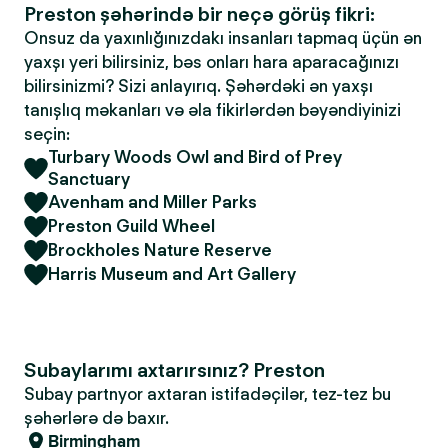
Preston şəhərində bir neçə görüş fikri:
Onsuz da yaxınlığınızdakı insanları tapmaq üçün ən
yaxşı yeri bilirsiniz, bəs onları hara aparacağınızı
bilirsinizmi? Sizi anlayırıq. Şəhərdəki ən yaxşı
tanışlıq məkanları və əla fikirlərdən bəyəndiyinizi
seçin:
Turbary Woods Owl and Bird of Prey
Sanctuary
Avenham and Miller Parks
Preston Guild Wheel
Brockholes Nature Reserve
Harris Museum and Art Gallery
Subaylarımı axtarırsınız? Preston
Subay partnyor axtaran istifadəçilər, tez-tez bu
şəhərlərə də baxır.
Birmingham