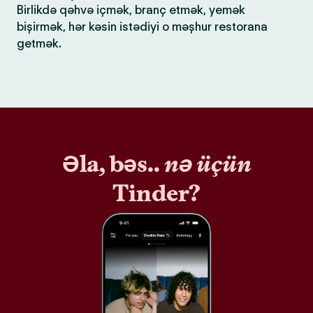
Birlikdə qəhvə içmək, branç etmək, yemək
bişirmək, hər kəsin istədiyi o məşhur restorana
getmək.
Əla, bəs..
nə üçün
Tinder?