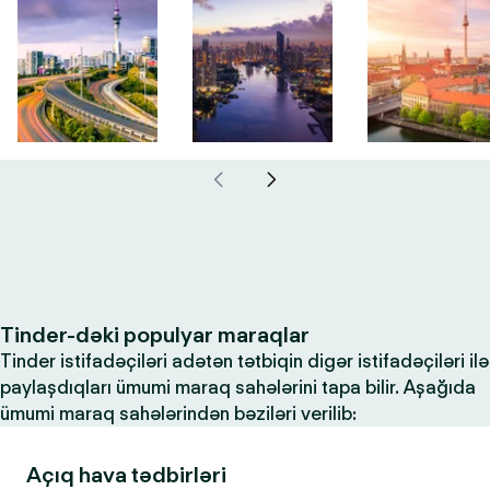
Tinder-dəki populyar maraqlar
Tinder istifadəçiləri adətən tətbiqin digər istifadəçiləri ilə
paylaşdıqları ümumi maraq sahələrini tapa bilir. Aşağıda
ümumi maraq sahələrindən bəziləri verilib:
Açıq hava tədbirləri