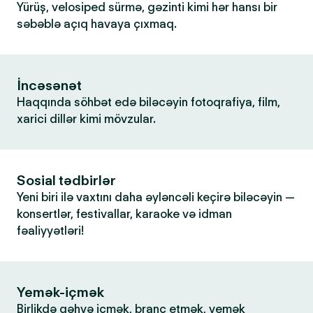
Yürüş, velosiped sürmə, gəzinti kimi hər hansı bir
səbəblə açıq havaya çıxmaq.
İncəsənət
Haqqında söhbət edə biləcəyin fotoqrafiya, film,
xarici dillər kimi mövzular.
Sosial tədbirlər
Yeni biri ilə vaxtını daha əyləncəli keçirə biləcəyin —
konsertlər, festivallar, karaoke və idman
fəaliyyətləri!
Yemək-içmək
Birlikdə qəhvə içmək, branç etmək, yemək