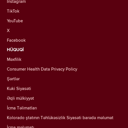
Instagram
TikTok
YouTube
X
Facebook
HÜQUQİ
Məxfilik
Consumer Health Data Privacy Policy
Şərtlər
Kuki Siyasəti
Əqli mülkiyyət
İcma Təlimatları
Kolorado ştatının Təhlükəsizlik Siyasəti barədə məlumat
İcma məlumatı