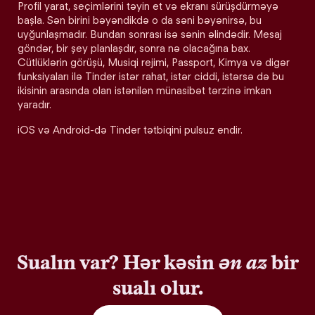
Profil yarat, seçimlərini təyin et və ekranı sürüşdürməyə
başla. Sən birini bəyəndikdə o da səni bəyənirsə, bu
uyğunlaşmadır. Bundan sonrası isə sənin əlindədir. Mesaj
göndər, bir şey planlaşdır, sonra nə olacağına bax.
Cütlüklərin görüşü, Musiqi rejimi, Passport, Kimya və digər
funksiyaları ilə Tinder istər rahat, istər ciddi, istərsə də bu
ikisinin arasında olan istənilən münasibət tərzinə imkan
yaradır.
iOS və Android-də Tinder tətbiqini pulsuz endir.
Sualın var? Hər kəsin
ən az
bir
sualı olur.