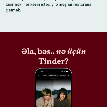
bişirmək, hər kəsin istədiyi o məşhur restorana
getmək.
Əla, bəs..
nə üçün
Tinder?