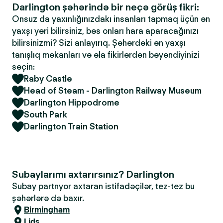
Darlington şəhərində bir neçə görüş fikri:
Onsuz da yaxınlığınızdakı insanları tapmaq üçün ən
yaxşı yeri bilirsiniz, bəs onları hara aparacağınızı
bilirsinizmi? Sizi anlayırıq. Şəhərdəki ən yaxşı
tanışlıq məkanları və əla fikirlərdən bəyəndiyinizi
seçin:
Raby Castle
Head of Steam - Darlington Railway Museum
Darlington Hippodrome
South Park
Darlington Train Station
Subaylarımı axtarırsınız? Darlington
Subay partnyor axtaran istifadəçilər, tez-tez bu
şəhərlərə də baxır.
Birmingham
Lids