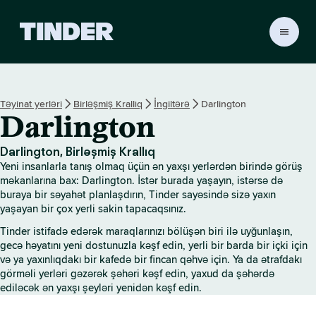
T
i
n
d
e
Təyinat yerləri
Birləşmiş Krallıq
İngiltərə
Darlington
r
Darlington
H
o
m
Darlington, Birləşmiş Krallıq
e
Yeni insanlarla tanış olmaq üçün ən yaxşı yerlərdən birində görüş
məkanlarına bax: Darlington. İstər burada yaşayın, istərsə də
buraya bir səyahət planlaşdırın, Tinder sayəsində sizə yaxın
yaşayan bir çox yerli sakin tapacaqsınız.
Tinder istifadə edərək maraqlarınızı bölüşən biri ilə uyğunlaşın,
gecə həyatını yeni dostunuzla kəşf edin, yerli bir barda bir içki için
və ya yaxınlıqdakı bir kafedə bir fincan qəhvə için. Ya da ətrafdakı
görməli yerləri gəzərək şəhəri kəşf edin, yaxud da şəhərdə
ediləcək ən yaxşı şeyləri yenidən kəşf edin.