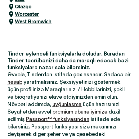
Qlazqo
Worcester
West Bromwich
Tinder əyləncəli funksiyalarla doludur. Buradan
Tinder təcrübənizi daha da maraqlı edəcək bəzi
funksiyalara nəzər sala bilərsiniz.
Əvvəla, Tinderdən istifadə çox asandır. Sadəcə bir
hesab
yaratmalısınız. Şəxsiyyətinizi göstərmək
üçün profilinizə Maraqlarınızı / Hobbilərinizi, şəkil
və bioqrafiyanızı əlavə etdiyinizdən əmin olun.
Növbəti addımda,
uyğunlaşma
üçün hazırsınız!
Səyahətdən əvvəl
premium abunəliyimizə
daxil
edilmiş
Passport™ funksiyasından
istifadə edə
bilərsiniz. Passport funksiyası sizə məkanınızı
dəyişərək digər şəhər və ya qəsəbədəki