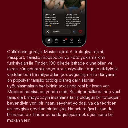
Cütlüklərin görüşü, Musiqi rejimi, Astrologiya rejimi,
Passport, Tanışlıq məqsədləri və Foto yoxlama kimi
funksiyaları ilə Tinder, 190 ölkədə istifadə oluna bilən və
ekranı sürüşdürərək seçmə xüsusiyyətini təqdim etdiyimiz
vaxtdan bəri 55 milyarddan çox uyğunlaşma ilə dünyanın
ən populyar tanışlıq tətbiqi olaraq qalır. Həmin
uyğunlaşmaların hər birinin arxasında real bir insan var.
Məqsəd həmişə bu yöndə olub. Bu, digər hallarda heç vaxt
tanış ola bilməyəcəyin insanlarla tanış olduğun bir tətbiqdir:
bəyəndiyin yeni bir insan, səyahət yoldaşı, ya da tədricən
əsl sevgiyə çevrilən bir tanışlıq. Nə axtardığını bilsən də,
bilməsən də Tinder bunu dəqiqləşdirmək üçün sənə bir
məkan verir.