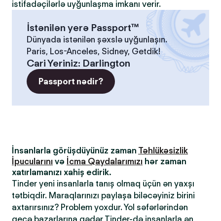
istifadəçilərlə uyğunlaşma imkanı verir.
İstənilən yerə Passport™
Dünyada istənilən şəxslə uyğunlaşın.
Paris, Los-Anceles, Sidney, Getdik!
Cari Yeriniz
:
Darlington
Passport nədir?
İnsanlarla görüşdüyünüz zaman
Təhlükəsizlik
İpucularını
və
İcma Qaydalarımızı
hər zaman
xatırlamanızı xahiş edirik.
Tinder yeni insanlarla tanış olmaq üçün ən yaxşı
tətbiqdir. Maraqlarınızı paylaşa biləcəyiniz birini
axtarırsınız? Problem yoxdur. Yol səfərlərindən
gecə bazarlarına qədər Tinder-də insanlarla ən