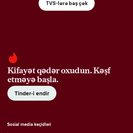
TVS-lərə baş çək
Kifayət qədər oxudun. Kəşf
etməyə başla.
Tinder-i endir
Sosial media keçidləri