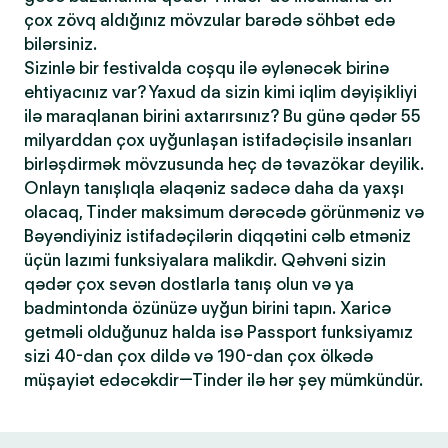
çox zövq aldığınız mövzular barədə söhbət edə
bilərsiniz.
Sizinlə bir festivalda coşqu ilə əylənəcək birinə
ehtiyacınız var? Yaxud da sizin kimi iqlim dəyişikliyi
ilə maraqlanan birini axtarırsınız? Bu günə qədər 55
milyarddan çox uyğunlaşan istifadəçisilə insanları
birləşdirmək mövzusunda heç də təvazökar deyilik.
Onlayn tanışlıqla əlaqəniz sadəcə daha da yaxşı
olacaq, Tinder maksimum dərəcədə görünməniz və
Bəyəndiyiniz istifadəçilərin diqqətini cəlb etməniz
üçün lazımi funksiyalara malikdir. Qəhvəni sizin
qədər çox sevən dostlarla tanış olun və ya
badmintonda özünüzə uyğun birini tapın. Xaricə
getməli olduğunuz halda isə Passport funksiyamız
sizi 40-dan çox dildə və 190-dan çox ölkədə
müşayiət edəcəkdir—Tinder ilə hər şey mümkündür.