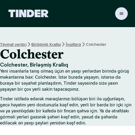
T
i
n
d
e
Təyinat yerləri
Birləşmiş Krallıq
İngiltərə
Colchester
r
Colchester
H
o
m
Colchester, Birləşmiş Krallıq
e
Yeni insanlarla tanış olmaq üçün ən yaxşı yerlərdən birində görüş
məkanlarına bax: Colchester. İstər burada yaşayın, istərsə də
buraya bir səyahət planlaşdırın, Tinder sayəsində sizə yaxın
yaşayan bir çox yerli sakin tapacaqsınız.
Tinder istifadə edərək maraqlarınızı bölüşən biri ilə uyğunlaşın,
gecə həyatını yeni dostunuzla kəşf edin, yerli bir barda bir içki için
və ya yaxınlıqdakı bir kafedə bir fincan qəhvə için. Ya da ətrafdakı
görməli yerləri gəzərək şəhəri kəşf edin, yaxud da şəhərdə
ediləcək ən yaxşı şeyləri yenidən kəşf edin.