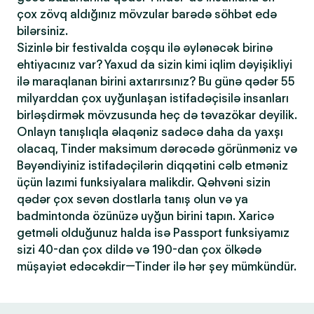
çox zövq aldığınız mövzular barədə söhbət edə
bilərsiniz.
Sizinlə bir festivalda coşqu ilə əylənəcək birinə
ehtiyacınız var? Yaxud da sizin kimi iqlim dəyişikliyi
ilə maraqlanan birini axtarırsınız? Bu günə qədər 55
milyarddan çox uyğunlaşan istifadəçisilə insanları
birləşdirmək mövzusunda heç də təvazökar deyilik.
Onlayn tanışlıqla əlaqəniz sadəcə daha da yaxşı
olacaq, Tinder maksimum dərəcədə görünməniz və
Bəyəndiyiniz istifadəçilərin diqqətini cəlb etməniz
üçün lazımi funksiyalara malikdir. Qəhvəni sizin
qədər çox sevən dostlarla tanış olun və ya
badmintonda özünüzə uyğun birini tapın. Xaricə
getməli olduğunuz halda isə Passport funksiyamız
sizi 40-dan çox dildə və 190-dan çox ölkədə
müşayiət edəcəkdir—Tinder ilə hər şey mümkündür.