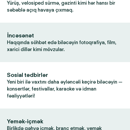
Yürüş, velosiped sürmə, gəzinti kimi hər hansı bir
səbəblə açıq havaya çıxmaq.
İncəsənət
Haqqında söhbət edə biləcəyin fotoqrafiya, film,
xarici dillər kimi mövzular.
Sosial tədbirlər
Yeni biri ilə vaxtını daha əyləncəli keçirə biləcəyin —
konsertlər, festivallar, karaoke və idman
fəaliyyətləri!
Yemək-içmək
Birlikdə qəhvə içmək, branç etmək, yemək