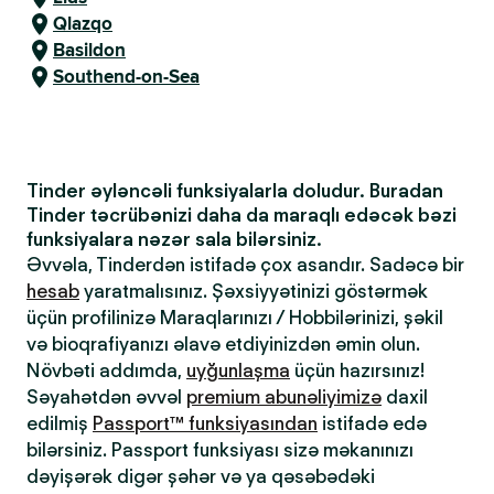
Qlazqo
Basildon
Southend-on-Sea
Tinder əyləncəli funksiyalarla doludur. Buradan
Tinder təcrübənizi daha da maraqlı edəcək bəzi
funksiyalara nəzər sala bilərsiniz.
Əvvəla, Tinderdən istifadə çox asandır. Sadəcə bir
hesab
yaratmalısınız. Şəxsiyyətinizi göstərmək
üçün profilinizə Maraqlarınızı / Hobbilərinizi, şəkil
və bioqrafiyanızı əlavə etdiyinizdən əmin olun.
Növbəti addımda,
uyğunlaşma
üçün hazırsınız!
Səyahətdən əvvəl
premium abunəliyimizə
daxil
edilmiş
Passport™ funksiyasından
istifadə edə
bilərsiniz. Passport funksiyası sizə məkanınızı
dəyişərək digər şəhər və ya qəsəbədəki