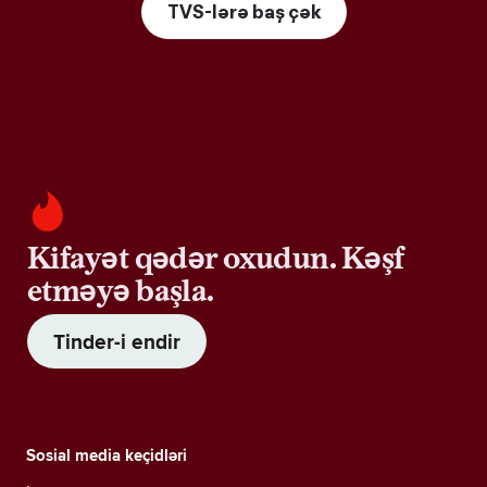
TVS-lərə baş çək
Kifayət qədər oxudun. Kəşf
etməyə başla.
Tinder-i endir
Sosial media keçidləri