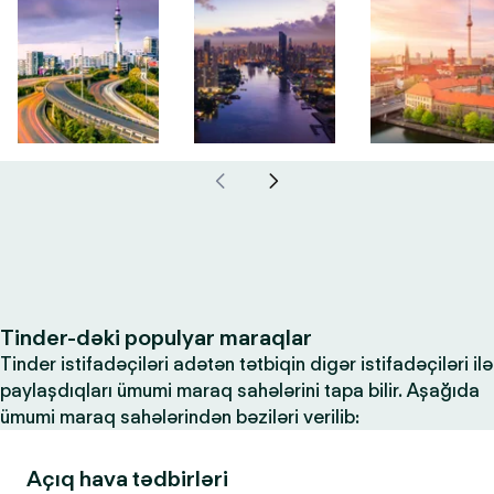
Tinder-dəki populyar maraqlar
Tinder istifadəçiləri adətən tətbiqin digər istifadəçiləri ilə
paylaşdıqları ümumi maraq sahələrini tapa bilir. Aşağıda
ümumi maraq sahələrindən bəziləri verilib:
Açıq hava tədbirləri