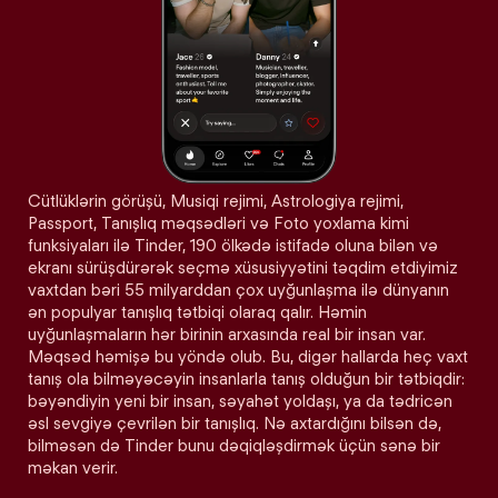
Cütlüklərin görüşü, Musiqi rejimi, Astrologiya rejimi,
Passport, Tanışlıq məqsədləri və Foto yoxlama kimi
funksiyaları ilə Tinder, 190 ölkədə istifadə oluna bilən və
ekranı sürüşdürərək seçmə xüsusiyyətini təqdim etdiyimiz
vaxtdan bəri 55 milyarddan çox uyğunlaşma ilə dünyanın
ən populyar tanışlıq tətbiqi olaraq qalır. Həmin
uyğunlaşmaların hər birinin arxasında real bir insan var.
Məqsəd həmişə bu yöndə olub. Bu, digər hallarda heç vaxt
tanış ola bilməyəcəyin insanlarla tanış olduğun bir tətbiqdir:
bəyəndiyin yeni bir insan, səyahət yoldaşı, ya da tədricən
əsl sevgiyə çevrilən bir tanışlıq. Nə axtardığını bilsən də,
bilməsən də Tinder bunu dəqiqləşdirmək üçün sənə bir
məkan verir.