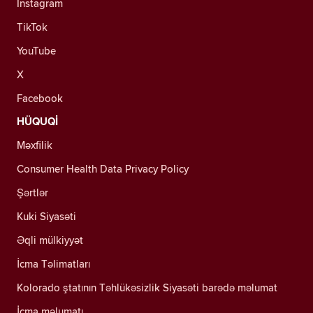
Instagram
TikTok
YouTube
X
Facebook
HÜQUQİ
Məxfilik
Consumer Health Data Privacy Policy
Şərtlər
Kuki Siyasəti
Əqli mülkiyyət
İcma Təlimatları
Kolorado ştatının Təhlükəsizlik Siyasəti barədə məlumat
İcma məlumatı