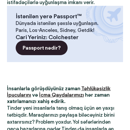
istifadəçilərlə uyğunlaşma imkanı verir.
İstənilən yerə Passport™
Dünyada istənilən şəxslə uyğunlaşın.
Paris, Los-Anceles, Sidney, Getdik!
Cari Yeriniz
:
Colchester
Passport nədir?
İnsanlarla görüşdüyünüz zaman
Təhlükəsizlik
İpucularını
və
İcma Qaydalarımızı
hər zaman
xatırlamanızı xahiş edirik.
Tinder yeni insanlarla tanış olmaq üçün ən yaxşı
tətbiqdir. Maraqlarınızı paylaşa biləcəyiniz birini
axtarırsınız? Problem yoxdur. Yol səfərlərindən
gecə bazarlarına qədər Tinder-də insanlarla ən