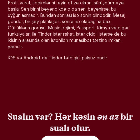
Profil yarat, seçimlərini təyin et və ekranı sürüşdürməyə
başla. Sən birini bəyəndikdə o da səni bəyənirsə, bu
uyğunlaşmadır. Bundan sonrası isə sənin əlindədir. Mesaj
göndər, bir şey planlaşdır, sonra nə olacağına bax.
Cütlüklərin görüşü, Musiqi rejimi, Passport, Kimya və digər
funksiyaları ilə Tinder istər rahat, istər ciddi, istərsə də bu
ikisinin arasında olan istənilən münasibət tərzinə imkan
yaradır.
iOS və Android-də Tinder tətbiqini pulsuz endir.
Sualın var? Hər kəsin
ən az
bir
sualı olur.