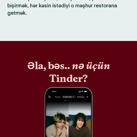
bişirmək, hər kəsin istədiyi o məşhur restorana
getmək.
Əla, bəs..
nə üçün
Tinder?