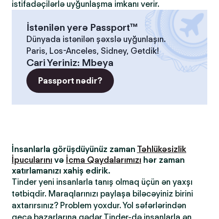
istifadəçilərlə uyğunlaşma imkanı verir.
İstənilən yerə Passport™
Dünyada istənilən şəxslə uyğunlaşın.
Paris, Los-Anceles, Sidney, Getdik!
Cari Yeriniz
:
Mbeya
Passport nədir?
İnsanlarla görüşdüyünüz zaman
Təhlükəsizlik
İpucularını
və
İcma Qaydalarımızı
hər zaman
xatırlamanızı xahiş edirik.
Tinder yeni insanlarla tanış olmaq üçün ən yaxşı
tətbiqdir. Maraqlarınızı paylaşa biləcəyiniz birini
axtarırsınız? Problem yoxdur. Yol səfərlərindən
gecə bazarlarına qədər Tinder-də insanlarla ən