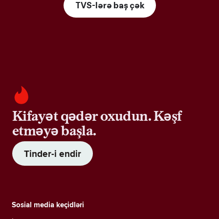
TVS-lərə baş çək
Kifayət qədər oxudun. Kəşf
etməyə başla.
Tinder-i endir
Sosial media keçidləri