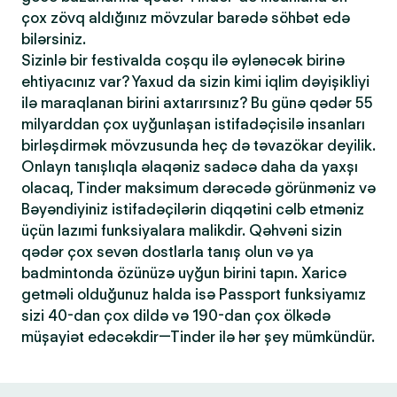
çox zövq aldığınız mövzular barədə söhbət edə
bilərsiniz.
Sizinlə bir festivalda coşqu ilə əylənəcək birinə
ehtiyacınız var? Yaxud da sizin kimi iqlim dəyişikliyi
ilə maraqlanan birini axtarırsınız? Bu günə qədər 55
milyarddan çox uyğunlaşan istifadəçisilə insanları
birləşdirmək mövzusunda heç də təvazökar deyilik.
Onlayn tanışlıqla əlaqəniz sadəcə daha da yaxşı
olacaq, Tinder maksimum dərəcədə görünməniz və
Bəyəndiyiniz istifadəçilərin diqqətini cəlb etməniz
üçün lazımi funksiyalara malikdir. Qəhvəni sizin
qədər çox sevən dostlarla tanış olun və ya
badmintonda özünüzə uyğun birini tapın. Xaricə
getməli olduğunuz halda isə Passport funksiyamız
sizi 40-dan çox dildə və 190-dan çox ölkədə
müşayiət edəcəkdir—Tinder ilə hər şey mümkündür.