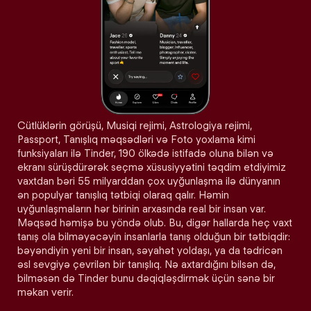
Cütlüklərin görüşü, Musiqi rejimi, Astrologiya rejimi,
Passport, Tanışlıq məqsədləri və Foto yoxlama kimi
funksiyaları ilə Tinder, 190 ölkədə istifadə oluna bilən və
ekranı sürüşdürərək seçmə xüsusiyyətini təqdim etdiyimiz
vaxtdan bəri 55 milyarddan çox uyğunlaşma ilə dünyanın
ən populyar tanışlıq tətbiqi olaraq qalır. Həmin
uyğunlaşmaların hər birinin arxasında real bir insan var.
Məqsəd həmişə bu yöndə olub. Bu, digər hallarda heç vaxt
tanış ola bilməyəcəyin insanlarla tanış olduğun bir tətbiqdir:
bəyəndiyin yeni bir insan, səyahət yoldaşı, ya da tədricən
əsl sevgiyə çevrilən bir tanışlıq. Nə axtardığını bilsən də,
bilməsən də Tinder bunu dəqiqləşdirmək üçün sənə bir
məkan verir.