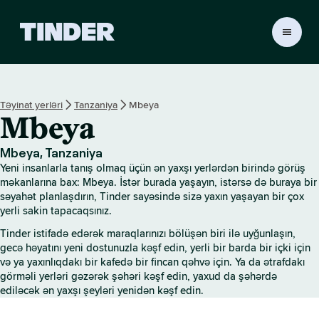
T
i
n
d
e
Təyinat yerləri
Tanzaniya
Mbeya
r
Mbeya
H
o
m
Mbeya, Tanzaniya
e
Yeni insanlarla tanış olmaq üçün ən yaxşı yerlərdən birində görüş
məkanlarına bax: Mbeya. İstər burada yaşayın, istərsə də buraya bir
səyahət planlaşdırın, Tinder sayəsində sizə yaxın yaşayan bir çox
yerli sakin tapacaqsınız.
Tinder istifadə edərək maraqlarınızı bölüşən biri ilə uyğunlaşın,
gecə həyatını yeni dostunuzla kəşf edin, yerli bir barda bir içki için
və ya yaxınlıqdakı bir kafedə bir fincan qəhvə için. Ya da ətrafdakı
görməli yerləri gəzərək şəhəri kəşf edin, yaxud da şəhərdə
ediləcək ən yaxşı şeyləri yenidən kəşf edin.