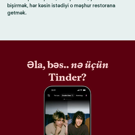
bişirmək, hər kəsin istədiyi o məşhur restorana
getmək.
Əla, bəs..
nə üçün
Tinder?