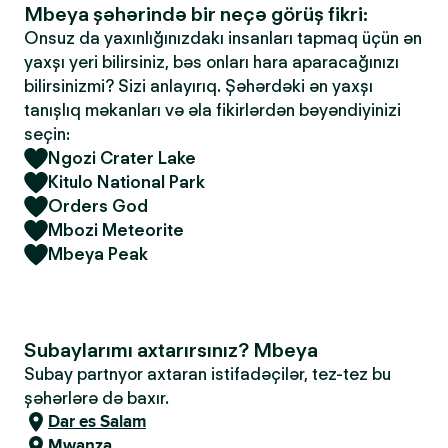
Mbeya şəhərində bir neçə görüş fikri:
Onsuz da yaxınlığınızdakı insanları tapmaq üçün ən
yaxşı yeri bilirsiniz, bəs onları hara aparacağınızı
bilirsinizmi? Sizi anlayırıq. Şəhərdəki ən yaxşı
tanışlıq məkanları və əla fikirlərdən bəyəndiyinizi
seçin:
Ngozi Crater Lake
Kitulo National Park
Orders God
Mbozi Meteorite
Mbeya Peak
Subaylarımı axtarırsınız? Mbeya
Subay partnyor axtaran istifadəçilər, tez-tez bu
şəhərlərə də baxır.
Dar es Salam
Mwanza