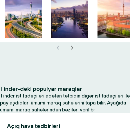
Tinder-dəki populyar maraqlar
Tinder istifadəçiləri adətən tətbiqin digər istifadəçiləri ilə
paylaşdıqları ümumi maraq sahələrini tapa bilir. Aşağıda
ümumi maraq sahələrindən bəziləri verilib:
Açıq hava tədbirləri