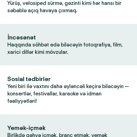
Yürüş, velosiped sürmə, gəzinti kimi hər hansı bir
səbəblə açıq havaya çıxmaq.
İncəsənət
Haqqında söhbət edə biləcəyin fotoqrafiya, film,
xarici dillər kimi mövzular.
Sosial tədbirlər
Yeni biri ilə vaxtını daha əyləncəli keçirə biləcəyin —
konsertlər, festivallar, karaoke və idman
fəaliyyətləri!
Yemək-içmək
Birlikdə qəhvə içmək, branç etmək, yemək