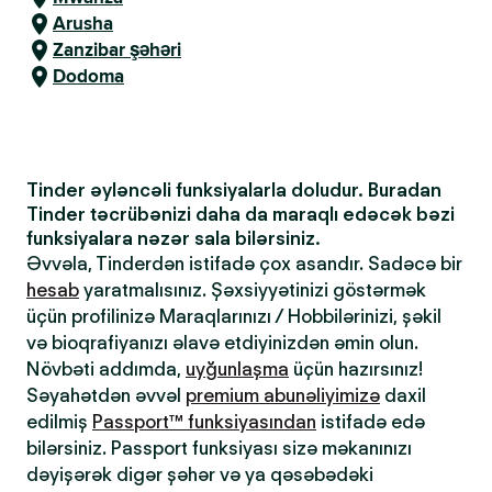
Arusha
Zanzibar şəhəri
Dodoma
Tinder əyləncəli funksiyalarla doludur. Buradan
Tinder təcrübənizi daha da maraqlı edəcək bəzi
funksiyalara nəzər sala bilərsiniz.
Əvvəla, Tinderdən istifadə çox asandır. Sadəcə bir
hesab
yaratmalısınız. Şəxsiyyətinizi göstərmək
üçün profilinizə Maraqlarınızı / Hobbilərinizi, şəkil
və bioqrafiyanızı əlavə etdiyinizdən əmin olun.
Növbəti addımda,
uyğunlaşma
üçün hazırsınız!
Səyahətdən əvvəl
premium abunəliyimizə
daxil
edilmiş
Passport™ funksiyasından
istifadə edə
bilərsiniz. Passport funksiyası sizə məkanınızı
dəyişərək digər şəhər və ya qəsəbədəki