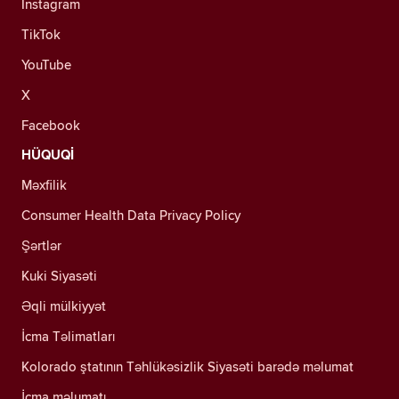
Instagram
TikTok
YouTube
X
Facebook
HÜQUQİ
Məxfilik
Consumer Health Data Privacy Policy
Şərtlər
Kuki Siyasəti
Əqli mülkiyyət
İcma Təlimatları
Kolorado ştatının Təhlükəsizlik Siyasəti barədə məlumat
İcma məlumatı