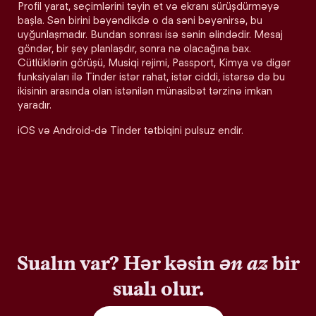
Profil yarat, seçimlərini təyin et və ekranı sürüşdürməyə
başla. Sən birini bəyəndikdə o da səni bəyənirsə, bu
uyğunlaşmadır. Bundan sonrası isə sənin əlindədir. Mesaj
göndər, bir şey planlaşdır, sonra nə olacağına bax.
Cütlüklərin görüşü, Musiqi rejimi, Passport, Kimya və digər
funksiyaları ilə Tinder istər rahat, istər ciddi, istərsə də bu
ikisinin arasında olan istənilən münasibət tərzinə imkan
yaradır.
iOS və Android-də Tinder tətbiqini pulsuz endir.
Sualın var? Hər kəsin
ən az
bir
sualı olur.