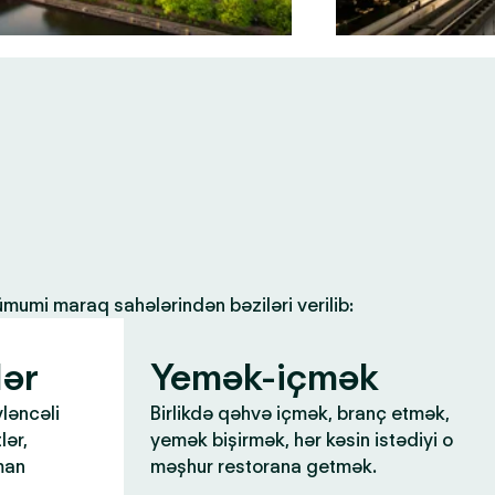
 ümumi maraq sahələrindən bəziləri verilib:
lər
Yemək-içmək
yləncəli
Birlikdə qəhvə içmək, branç etmək,
lər,
yemək bişirmək, hər kəsin istədiyi o
man
məşhur restorana getmək.