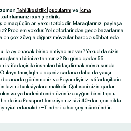
z zaman
Təhlükəsizlik İpucularını
və
İcma
atırlamanızı xahiş edirik.
ış olmaq üçün ən yaxşı tətbiqdir. Maraqlarınızı paylaşa
sınız? Problem yoxdur. Yol səfərlərindən gecə bazarlarına
la ən çox zövq aldığınız mövzular barədə söhbət edə
qu ilə əylənəcək birinə ehtiyacınız var? Yaxud da sizin
maraqlanan birini axtarırsınız? Bu günə qədər 55
 istifadəçisilə insanları birləşdirmək mövzusunda
 Onlayn tanışlıqla əlaqəniz sadəcə daha da yaxşı
dərəcədə görünməniz və Bəyəndiyiniz istifadəçilərin
n lazımi funksiyalara malikdir. Qəhvəni sizin qədər
 olun və ya badmintonda özünüzə uyğun birini tapın.
halda isə Passport funksiyamız sizi 40-dan çox dildə
şayiət edəcəkdir—Tinder ilə hər şey mümkündür.