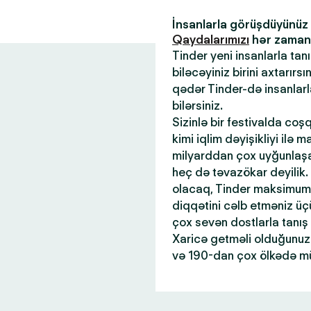
İnsanlarla görüşdüyünü
Qaydalarımızı
hər zaman x
Tinder yeni insanlarla tan
biləcəyiniz birini axtarır
qədər Tinder-də insanlar
bilərsiniz.
Sizinlə bir festivalda coş
kimi iqlim dəyişikliyi ilə 
milyarddan çox uyğunlaşan
heç də təvazökar deyilik.
olacaq, Tinder maksimum 
diqqətini cəlb etməniz üçü
çox sevən dostlarla tanış
Xaricə getməli olduğunuz 
və 190-dan çox ölkədə mü