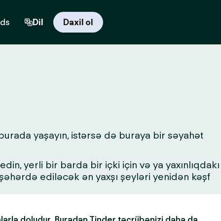
rds
Dil
Daxil ol
 burada yaşayın, istərsə də buraya bir səyahət
in, yerli bir barda bir içki için və ya yaxınlıqdakı
a şəhərdə ediləcək ən yaxşı şeyləri yenidən kəşf
alarla doludur. Buradan Tinder təcrübənizi daha da