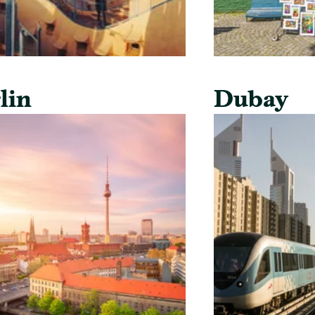
lin
Dubay