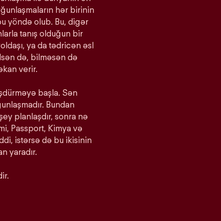
yğunlaşmaların hər birinin
bu yöndə olub. Bu, digər
larla tanış olduğun bir
oldaşı, ya da tədricən əsl
bilsən də, bilməsən də
kan verir.
ürüşdürməyə başla. Sən
yğunlaşmadır. Bundan
 şey planlaşdır, sonra nə
imi, Passport, Kimya və
iddi, istərsə də bu ikisinin
n yaradır.
ir.