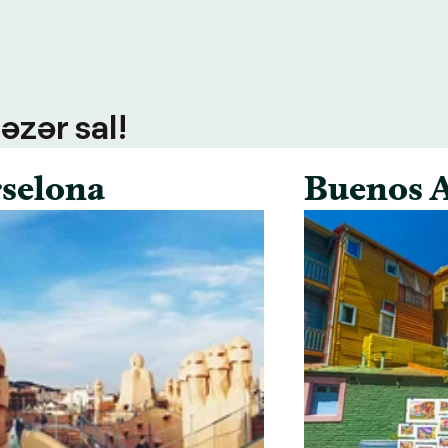
əzər sal!
selona
Buenos A