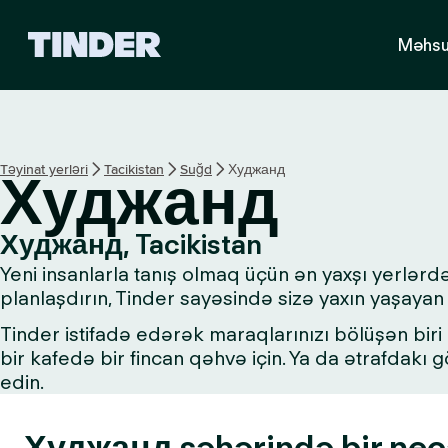
T
Məhsu
i
n
d
e
r
H
Təyinat yerləri
Tacikistan
Suğd
Худжанд
Худжанд
o
m
e
Худжанд, Tacikistan
Yeni insanlarla tanış olmaq üçün ən yaxşı yerlər
planlaşdırın, Tinder sayəsində sizə yaxın yaşayan 
Tinder istifadə edərək maraqlarınızı bölüşən biri i
bir kafedə bir fincan qəhvə için. Ya da ətrafdakı
edin.
Худжанд şəhərində bir neçə