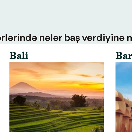
rlərində nələr baş verdiyinə n
Bali
Bar