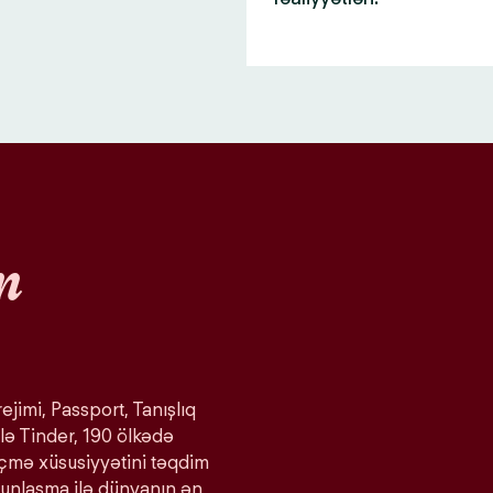
n
ejimi, Passport, Tanışlıq
lə Tinder, 190 ölkədə
eçmə xüsusiyyətini təqdim
ğunlaşma ilə dünyanın ən