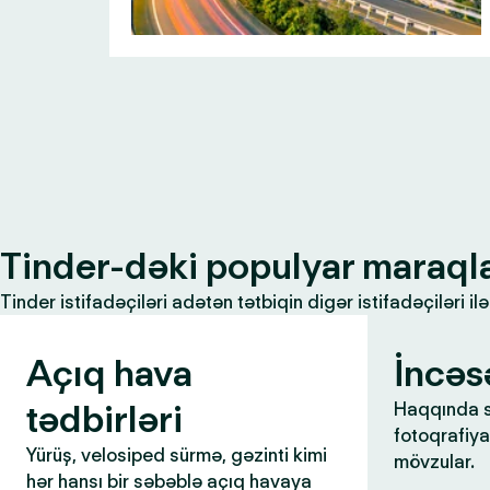
Tinder-dəki populyar maraql
Tinder istifadəçiləri adətən tətbiqin digər istifadəçiləri 
Açıq hava
İncəs
tədbirləri
Haqqında s
fotoqrafiya,
Yürüş, velosiped sürmə, gəzinti kimi
mövzular.
hər hansı bir səbəblə açıq havaya