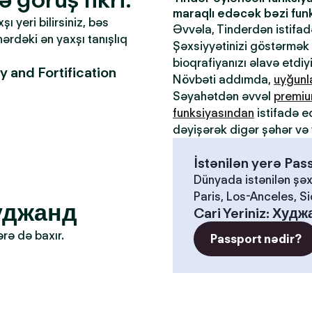
maraqlı edəcək bəzi funks
 yeri bilirsiniz, bəs
Əvvəla, Tinderdən istifa
əhərdəki ən yaxşı tanışlıq
Şəxsiyyətinizi göstərmək ü
bioqrafiyanızı əlavə etdiy
 and Fortification
Növbəti addımda,
uyğun
Səyahətdən əvvəl
premiu
funksiyasından
istifadə e
dəyişərək digər şəhər və 
İstənilən yerə Pa
Dünyada istənilən şəx
Paris, Los-Anceles, S
Худжанд
Cari Yeriniz
:
Худж
ərə də baxır.
Passport nədir?