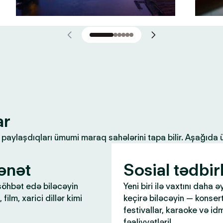
ar
ilə paylaşdıqları ümumi maraq sahələrini tapa bilir. Aşağıda
ənət
Sosial tədbir
öhbət edə biləcəyin
Yeni biri ilə vaxtını daha ə
 film, xarici dillər kimi
keçirə biləcəyin — konsert
festivallar, karaoke və id
fəaliyyətləri!