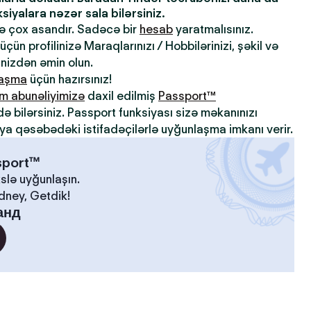
iyalara nəzər sala bilərsiniz.
də çox asandır. Sadəcə bir
hesab
yaratmalısınız.
çün profilinizə Maraqlarınızı / Hobbilərinizi, şəkil və
inizdən əmin olun.
laşma
üçün hazırsınız!
m abunəliyimizə
daxil edilmiş
Passport™
də bilərsiniz. Passport funksiyası sizə məkanınızı
ya qəsəbədəki istifadəçilərlə uyğunlaşma imkanı verir.
ssport™
slə uyğunlaşın.
idney, Getdik!
анд