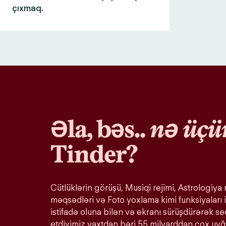
çıxmaq.
Əla, bəs..
nə üçü
Tinder?
Cütlüklərin görüşü, Musiqi rejimi, Astrologiya r
məqsədləri və Foto yoxlama kimi funksiyaları i
istifadə oluna bilən və ekranı sürüşdürərək s
etdiyimiz vaxtdan bəri 55 milyarddan çox uy