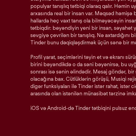
populyar tanışlıq tətbiqi olaraq qalır. Həmin u
arxasında real bir insan var. Məqsəd həmişə 
hallarda heç vaxt tanış ola bilməyəcəyin insan
tətbiqdir: bəyəndiyin yeni bir insan, səyahət y
sevgiyə çevrilən bir tanışlıq. Nə axtardığını 
Tinder bunu dəqiqləşdirmək üçün sənə bir mə
Profil yarat, seçimlərini təyin et və ekranı s
birini bəyəndikdə o da səni bəyənirsə, bu u
sonrası isə sənin əlindədir. Mesaj göndər, bir
olacağına bax. Cütlüklərin görüşü, Musiqi rej
digər funksiyaları ilə Tinder istər rahat, istər c
arasında olan istənilən münasibət tərzinə imka
iOS və Android-də Tinder tətbiqini pulsuz end