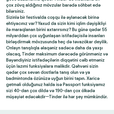
çox zövq aldığınız mövzular barədə söhbət edə
bilərsiniz.
Sizinlə bir festivalda coşqu ilə əylənəcək birinə
ehtiyacınız var? Yaxud da sizin kimi iqlim dəyişikliyi
ilə maraqlanan birini axtarırsınız? Bu günə qədər 55
milyarddan çox uyğunlaşan istifadəçisilə insanları
birləşdirmək mövzusunda heç də təvazökar deyilik.
Onlayn tanışlıqla əlaqəniz sadəcə daha da yaxşı
olacaq, Tinder maksimum dərəcədə görünməniz və
Bəyəndiyiniz istifadəçilərin diqqətini cəlb etməniz
üçün lazımi funksiyalara malikdir. Qəhvəni sizin
qədər çox sevən dostlarla tanış olun və ya
badmintonda özünüzə uyğun birini tapın. Xaricə
getməli olduğunuz halda isə Passport funksiyamız
sizi 40-dan çox dildə və 190-dan çox ölkədə
müşayiət edəcəkdir—Tinder ilə hər şey mümkündür.