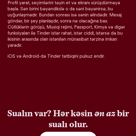
Profil yarat, seçimlərini təyin et və ekranı sürüşdürməyə
başla. Sən birini bəyəndikdə o da səni bəyənirsə, bu
uyğunlaşmadır. Bundan sonrası isə sənin əlindədir. Mesaj
göndər, bir şey planlaşdır, sonra nə olacağına bax.
Cütlüklərin görüşü, Musiqi rejimi, Passport, Kimya və digər
funksiyaları ilə Tinder istər rahat, istər ciddi, istərsə də bu
ikisinin arasında olan istənilən münasibət tərzinə imkan
yaradır.
iOS və Android-də Tinder tətbiqini pulsuz endir.
Sualın var? Hər kəsin
ən az
bir
sualı olur.