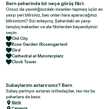
Bern şəhərində bir neçə görüş fikri:
Onsuz da yaxınlığınızdakı insanları tapmaq üçün ən
yaxşı yeri bilirsiniz, bəs onları hara aparacağınızı
bilirsinizmi? Sizi anlayırıq. Şəhərdəki ən yaxşı
tanışlıq məkanları və əla fikirlərdən bəyəndiyinizi
seçin:
Old City
Rose Garden (Rosengarten)
Gird
Cathedral at Munsterplatz
Clock Tower
Subaylarımı axtarırsınız? Bern
Subay partnyor axtaran istifadəçilər, tez-tez bu
şəhərlərə də baxır.
Sürix
Cenevrə