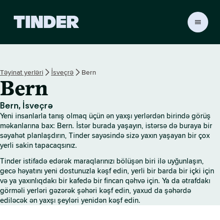
T
i
n
d
e
Təyinat yerləri
İsveçrə
Bern
r
Bern
H
o
m
Bern, İsveçrə
e
Yeni insanlarla tanış olmaq üçün ən yaxşı yerlərdən birində görüş
məkanlarına bax: Bern. İstər burada yaşayın, istərsə də buraya bir
səyahət planlaşdırın, Tinder sayəsində sizə yaxın yaşayan bir çox
yerli sakin tapacaqsınız.
Tinder istifadə edərək maraqlarınızı bölüşən biri ilə uyğunlaşın,
gecə həyatını yeni dostunuzla kəşf edin, yerli bir barda bir içki için
və ya yaxınlıqdakı bir kafedə bir fincan qəhvə için. Ya da ətrafdakı
görməli yerləri gəzərək şəhəri kəşf edin, yaxud da şəhərdə
ediləcək ən yaxşı şeyləri yenidən kəşf edin.