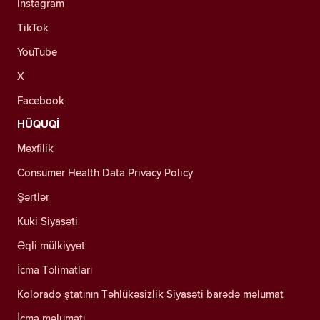
Instagram
TikTok
YouTube
X
Facebook
HÜQUQİ
Məxfilik
Consumer Health Data Privacy Policy
Şərtlər
Kuki Siyasəti
Əqli mülkiyyət
İcma Təlimatları
Kolorado ştatının Təhlükəsizlik Siyasəti barədə məlumat
İcma məlumatı