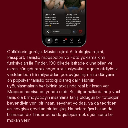
Cütlüklərin görüşü, Musiqi rejimi, Astrologiya rejimi,
Passport, Tanışlıq məqsədləri və Foto yoxlama kimi
funksiyaları ilə Tinder, 190 ölkədə istifadə oluna bilən və
ekranı sürüşdürərək seçmə xüsusiyyətini təqdim etdiyimiz
vaxtdan bəri 55 milyarddan çox uyğunlaşma ilə dünyanın
ən populyar tanışlıq tətbiqi olaraq qalır. Həmin
uyğunlaşmaların hər birinin arxasında real bir insan var.
Məqsəd həmişə bu yöndə olub. Bu, digər hallarda heç vaxt
tanış ola bilməyəcəyin insanlarla tanış olduğun bir tətbiqdir:
bəyəndiyin yeni bir insan, səyahət yoldaşı, ya da tədricən
əsl sevgiyə çevrilən bir tanışlıq. Nə axtardığını bilsən də,
bilməsən də Tinder bunu dəqiqləşdirmək üçün sənə bir
məkan verir.