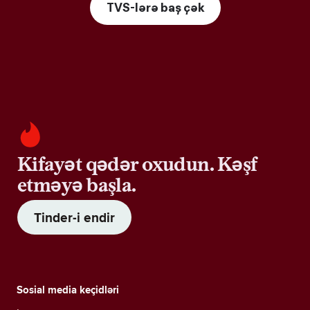
TVS-lərə baş çək
Kifayət qədər oxudun. Kəşf
etməyə başla.
Tinder-i endir
Sosial media keçidləri