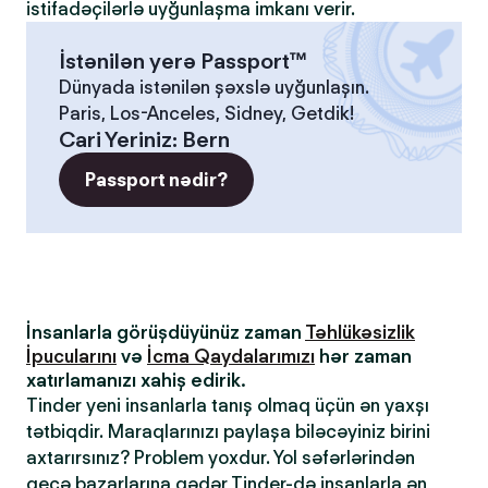
istifadəçilərlə uyğunlaşma imkanı verir.
İstənilən yerə Passport™
Dünyada istənilən şəxslə uyğunlaşın.
Paris, Los-Anceles, Sidney, Getdik!
Cari Yeriniz
:
Bern
Passport nədir?
İnsanlarla görüşdüyünüz zaman
Təhlükəsizlik
İpucularını
və
İcma Qaydalarımızı
hər zaman
xatırlamanızı xahiş edirik.
Tinder yeni insanlarla tanış olmaq üçün ən yaxşı
tətbiqdir. Maraqlarınızı paylaşa biləcəyiniz birini
axtarırsınız? Problem yoxdur. Yol səfərlərindən
gecə bazarlarına qədər Tinder-də insanlarla ən