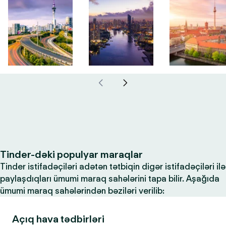
Tinder-dəki populyar maraqlar
Tinder istifadəçiləri adətən tətbiqin digər istifadəçiləri ilə
paylaşdıqları ümumi maraq sahələrini tapa bilir. Aşağıda
ümumi maraq sahələrindən bəziləri verilib:
Açıq hava tədbirləri