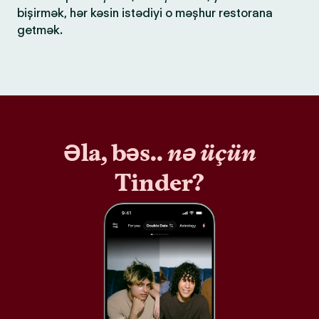
bişirmək, hər kəsin istədiyi o məşhur restorana
getmək.
Əla, bəs..
nə üçün
Tinder?