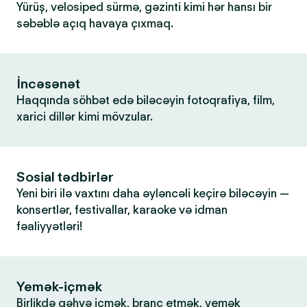
Yürüş, velosiped sürmə, gəzinti kimi hər hansı bir
səbəblə açıq havaya çıxmaq.
İncəsənət
Haqqında söhbət edə biləcəyin fotoqrafiya, film,
xarici dillər kimi mövzular.
Sosial tədbirlər
Yeni biri ilə vaxtını daha əyləncəli keçirə biləcəyin —
konsertlər, festivallar, karaoke və idman
fəaliyyətləri!
Yemək-içmək
Birlikdə qəhvə içmək, branç etmək, yemək