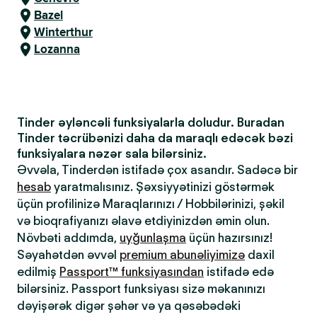
Bazel
Winterthur
Lozanna
Tinder əyləncəli funksiyalarla doludur. Buradan
Tinder təcrübənizi daha da maraqlı edəcək bəzi
funksiyalara nəzər sala bilərsiniz.
Əvvəla, Tinderdən istifadə çox asandır. Sadəcə bir
hesab
yaratmalısınız. Şəxsiyyətinizi göstərmək
üçün profilinizə Maraqlarınızı / Hobbilərinizi, şəkil
və bioqrafiyanızı əlavə etdiyinizdən əmin olun.
Növbəti addımda,
uyğunlaşma
üçün hazırsınız!
Səyahətdən əvvəl
premium abunəliyimizə
daxil
edilmiş
Passport™ funksiyasından
istifadə edə
bilərsiniz. Passport funksiyası sizə məkanınızı
dəyişərək digər şəhər və ya qəsəbədəki