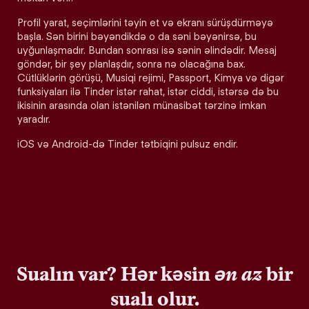
Profil yarat, seçimlərini təyin et və ekranı sürüşdürməyə
başla. Sən birini bəyəndikdə o da səni bəyənirsə, bu
uyğunlaşmadır. Bundan sonrası isə sənin əlindədir. Mesaj
göndər, bir şey planlaşdır, sonra nə olacağına bax.
Cütlüklərin görüşü, Musiqi rejimi, Passport, Kimya və digər
funksiyaları ilə Tinder istər rahat, istər ciddi, istərsə də bu
ikisinin arasında olan istənilən münasibət tərzinə imkan
yaradır.
iOS və Android-də Tinder tətbiqini pulsuz endir.
Sualın var? Hər kəsin
ən az
bir
sualı olur.