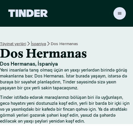
T
i
n
d
e
Təyinat yerləri
İspaniya
Dos Hermanas
r
Dos Hermanas
H
o
m
Dos Hermanas, İspaniya
e
Yeni insanlarla tanış olmaq üçün ən yaxşı yerlərdən birində görüş
məkanlarına bax: Dos Hermanas. İstər burada yaşayın, istərsə də
buraya bir səyahət planlaşdırın, Tinder sayəsində sizə yaxın
yaşayan bir çox yerli sakin tapacaqsınız.
Tinder istifadə edərək maraqlarınızı bölüşən biri ilə uyğunlaşın,
gecə həyatını yeni dostunuzla kəşf edin, yerli bir barda bir içki için
və ya yaxınlıqdakı bir kafedə bir fincan qəhvə için. Ya da ətrafdakı
görməli yerləri gəzərək şəhəri kəşf edin, yaxud da şəhərdə
ediləcək ən yaxşı şeyləri yenidən kəşf edin.