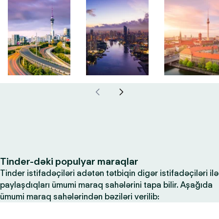
Tinder-dəki populyar maraqlar
Tinder istifadəçiləri adətən tətbiqin digər istifadəçiləri ilə
paylaşdıqları ümumi maraq sahələrini tapa bilir. Aşağıda
ümumi maraq sahələrindən bəziləri verilib: