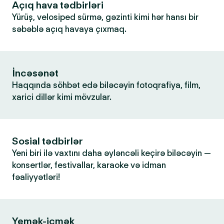
Açıq hava tədbirləri
Yürüş, velosiped sürmə, gəzinti kimi hər hansı bir
səbəblə açıq havaya çıxmaq.
İncəsənət
Haqqında söhbət edə biləcəyin fotoqrafiya, film,
xarici dillər kimi mövzular.
Sosial tədbirlər
Yeni biri ilə vaxtını daha əyləncəli keçirə biləcəyin —
konsertlər, festivallar, karaoke və idman
fəaliyyətləri!
Yemək-içmək