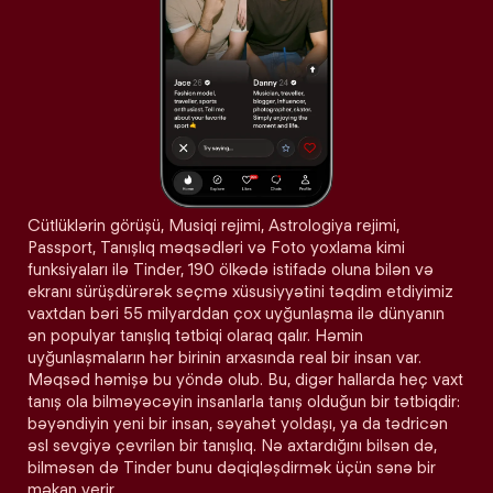
Cütlüklərin görüşü, Musiqi rejimi, Astrologiya rejimi,
Passport, Tanışlıq məqsədləri və Foto yoxlama kimi
funksiyaları ilə Tinder, 190 ölkədə istifadə oluna bilən və
ekranı sürüşdürərək seçmə xüsusiyyətini təqdim etdiyimiz
vaxtdan bəri 55 milyarddan çox uyğunlaşma ilə dünyanın
ən populyar tanışlıq tətbiqi olaraq qalır. Həmin
uyğunlaşmaların hər birinin arxasında real bir insan var.
Məqsəd həmişə bu yöndə olub. Bu, digər hallarda heç vaxt
tanış ola bilməyəcəyin insanlarla tanış olduğun bir tətbiqdir:
bəyəndiyin yeni bir insan, səyahət yoldaşı, ya da tədricən
əsl sevgiyə çevrilən bir tanışlıq. Nə axtardığını bilsən də,
bilməsən də Tinder bunu dəqiqləşdirmək üçün sənə bir
məkan verir.