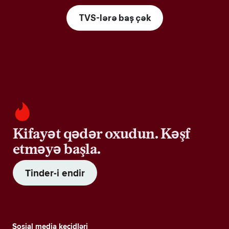
TVS-lərə baş çək
Kifayət qədər oxudun. Kəşf
etməyə başla.
Tinder-i endir
Sosial media keçidləri