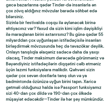
gecə bazarlarına qədər Tinder-də insanlarla ən
çox zövq aldığınız mövzular barədə söhbət edə
bilərsiniz.
Sizinlə bir festivalda coşqu ilə əylənəcək birinə
ehtiyacınız var? Yaxud da sizin kimi iqlim dəyişikliyi
ilə maraqlanan birini axtarırsınız? Bu günə qədər 55
milyarddan çox uyğunlaşan istifadəçisilə insanları
birləşdirmək mövzusunda heç də təvazökar deyilik.
Onlayn tanışlıqla əlaqəniz sadəcə daha da yaxşı
olacaq, Tinder maksimum dərəcədə görünməniz və
Bəyəndiyiniz istifadəçilərin diqqətini cəlb etməniz
üçün lazımi funksiyalara malikdir. Qəhvəni sizin
qədər çox sevən dostlarla tanış olun və ya
badmintonda özünüzə uyğun birini tapın. Xaricə
getməli olduğunuz halda isə Passport funksiyamız
sizi 40-dan çox dildə və 190-dan çox ölkədə
müşayiət edəcəkdir—Tinder ilə hər şey mümkündür.