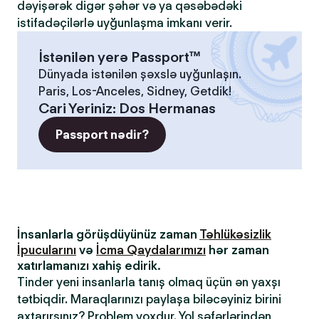
dəyişərək digər şəhər və ya qəsəbədəki
istifadəçilərlə uyğunlaşma imkanı verir.
İstənilən yerə Passport™
Dünyada istənilən şəxslə uyğunlaşın.
Paris, Los-Anceles, Sidney, Getdik!
Cari Yeriniz
:
Dos Hermanas
Passport nədir?
İnsanlarla görüşdüyünüz zaman
Təhlükəsizlik
İpucularını
və
İcma Qaydalarımızı
hər zaman
xatırlamanızı xahiş edirik.
Tinder yeni insanlarla tanış olmaq üçün ən yaxşı
tətbiqdir. Maraqlarınızı paylaşa biləcəyiniz birini
axtarırsınız? Problem yoxdur. Yol səfərlərindən