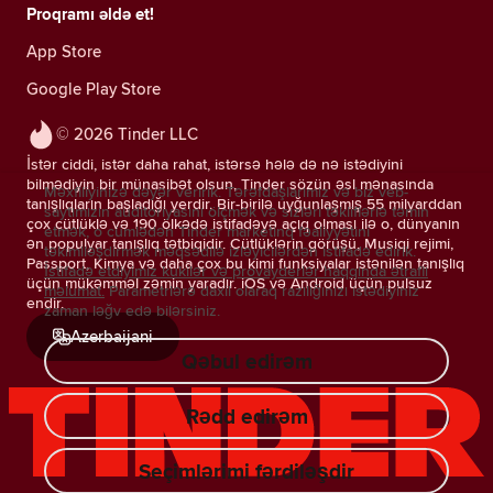
Proqramı əldə et!
App Store
Google Play Store
© 2026 Tinder LLC
İstər ciddi, istər daha rahat, istərsə hələ də nə istədiyini
bilmədiyin bir münasibət olsun, Tinder sözün əsl mənasında
Məxfiliyinizə dəyər veririk. Tərəfdaşlarımız və biz veb-
tanışlıqların başladığı yerdir. Bir-birilə uyğunlaşmış 55 milyarddan
saytımızın auditoriyasını ölçmək və sizləri təkliflərlə təmin
çox cütlüklə və 190 ölkədə istifadəyə açıq olması ilə o, dünyanın
etmək, o cümlədən Tinder marketinq fəaliyyətini
ən populyar tanışlıq tətbiqidir. Cütlüklərin görüşü, Musiqi rejimi,
təkimlləşdirmək məqsədilə izləyicilərdən istifadə edirik.
Passport, Kimya və daha çox bu kimi funksiyalar istənilən tanışlıq
İstifadə etdiyimiz kukilər və provayderlər haqqında ətraflı
üçün mükəmməl zəmin yaradır. iOS və Android üçün pulsuz
məlumat.
Parametrlərə daxil olaraq razılığınızı istədiyiniz
endir.
zaman ləğv edə bilərsiniz.
Azerbaijani
Qəbul edirəm
Rədd edirəm
Seçimlərimi fərdiləşdir