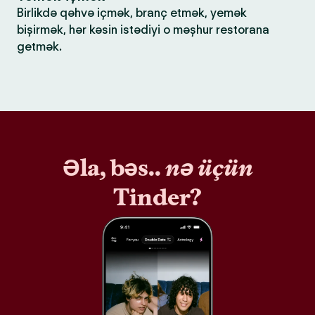
Birlikdə qəhvə içmək, branç etmək, yemək
bişirmək, hər kəsin istədiyi o məşhur restorana
getmək.
Əla, bəs..
nə üçün
Tinder?