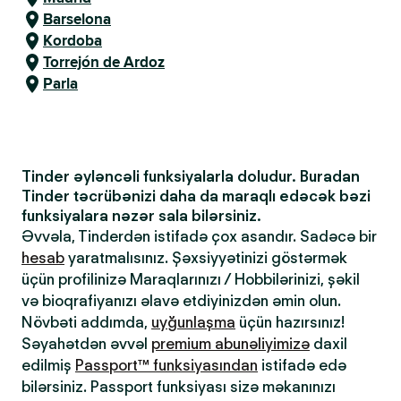
Barselona
Kordoba
Torrejón de Ardoz
Parla
Tinder əyləncəli funksiyalarla doludur. Buradan
Tinder təcrübənizi daha da maraqlı edəcək bəzi
funksiyalara nəzər sala bilərsiniz.
Əvvəla, Tinderdən istifadə çox asandır. Sadəcə bir
hesab
yaratmalısınız. Şəxsiyyətinizi göstərmək
üçün profilinizə Maraqlarınızı / Hobbilərinizi, şəkil
və bioqrafiyanızı əlavə etdiyinizdən əmin olun.
Növbəti addımda,
uyğunlaşma
üçün hazırsınız!
Səyahətdən əvvəl
premium abunəliyimizə
daxil
edilmiş
Passport™ funksiyasından
istifadə edə
bilərsiniz. Passport funksiyası sizə məkanınızı