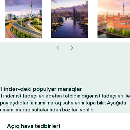
Tinder-dəki populyar maraqlar
Tinder istifadəçiləri adətən tətbiqin digər istifadəçiləri ilə
paylaşdıqları ümumi maraq sahələrini tapa bilir. Aşağıda
ümumi maraq sahələrindən bəziləri verilib:
Açıq hava tədbirləri