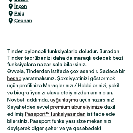
İnçon
Paju
Çeonan
Tinder əyləncəli funksiyalarla doludur. Buradan
Tinder təcrübənizi daha da maraqlı edəcək bəzi
funksiyalara nəzər sala bilərsiniz.
Əvvəla, Tinderdən istifadə çox asandır. Sadəcə bir
hesab
yaratmalısınız. Şəxsiyyətinizi göstərmək
üçün profilinizə Maraqlarınızı / Hobbilərinizi, şəkil
və bioqrafiyanızı əlavə etdiyinizdən əmin olun.
Növbəti addımda,
uyğunlaşma
üçün hazırsınız!
Səyahətdən əvvəl
premium abunəliyimizə
daxil
edilmiş
Passport™ funksiyasından
istifadə edə
bilərsiniz. Passport funksiyası sizə məkanınızı
dəyişərək digər şəhər və ya qəsəbədəki