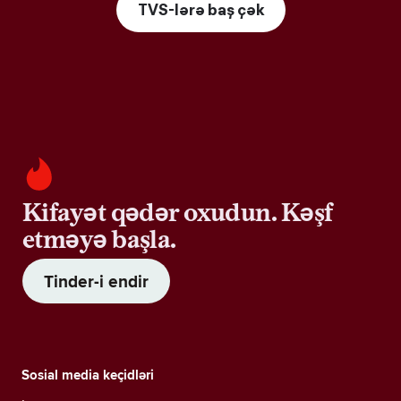
TVS-lərə baş çək
Kifayət qədər oxudun. Kəşf
etməyə başla.
Tinder-i endir
Sosial media keçidləri