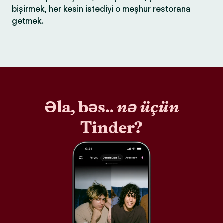
bişirmək, hər kəsin istədiyi o məşhur restorana
getmək.
Əla, bəs..
nə üçün
Tinder?