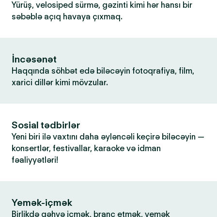
Yürüş, velosiped sürmə, gəzinti kimi hər hansı bir
səbəblə açıq havaya çıxmaq.
İncəsənət
Haqqında söhbət edə biləcəyin fotoqrafiya, film,
xarici dillər kimi mövzular.
Sosial tədbirlər
Yeni biri ilə vaxtını daha əyləncəli keçirə biləcəyin —
konsertlər, festivallar, karaoke və idman
fəaliyyətləri!
Yemək-içmək
Birlikdə qəhvə içmək, branç etmək, yemək