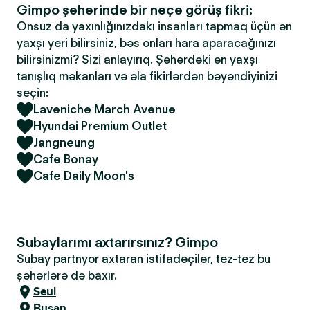
Gimpo şəhərində bir neçə görüş fikri:
Onsuz da yaxınlığınızdakı insanları tapmaq üçün ən
yaxşı yeri bilirsiniz, bəs onları hara aparacağınızı
bilirsinizmi? Sizi anlayırıq. Şəhərdəki ən yaxşı
tanışlıq məkanları və əla fikirlərdən bəyəndiyinizi
seçin:
Laveniche March Avenue
Hyundai Premium Outlet
Jangneung
Cafe Bonay
Cafe Daily Moon's
Subaylarımı axtarırsınız? Gimpo
Subay partnyor axtaran istifadəçilər, tez-tez bu
şəhərlərə də baxır.
Seul
Busan