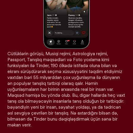
Cütlüklərin görüşü, Musiqi rejimi, Astrologiya rejimi,
Passport, Tanışlıq məqsədləri və Foto yoxlama kimi
funksiyaları ilə Tinder, 190 ölkədə istifadə oluna bilən və
ekranı sürüşdürərək seçmə xüsusiyyətini təqdim etdiyimiz
vaxtdan bəri 55 milyarddan çox uyğunlaşma ilə dünyanın
ən populyar tanışlıq tətbiqi olaraq qalır. Həmin
uyğunlaşmaların hər birinin arxasında real bir insan var.
Məqsəd həmişə bu yöndə olub. Bu, digər hallarda heç vaxt
tanış ola bilməyəcəyin insanlarla tanış olduğun bir tətbiqdir:
bəyəndiyin yeni bir insan, səyahət yoldaşı, ya da tədricən
əsl sevgiyə çevrilən bir tanışlıq. Nə axtardığını bilsən də,
bilməsən də Tinder bunu dəqiqləşdirmək üçün sənə bir
məkan verir.