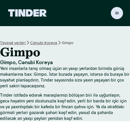
T
i
n
d
e
Təyinat yerləri
Cənubi Koreya
Gimpo
r
Gimpo
H
o
m
Gimpo, Cənubi Koreya
e
Yeni insanlarla tanış olmaq üçün ən yaxşı yerlərdən birində görüş
məkanlarına bax: Gimpo. İstər burada yaşayın, istərsə də buraya bir
səyahət planlaşdırın, Tinder sayəsində sizə yaxın yaşayan bir çox
yerli sakin tapacaqsınız.
Tinder istifadə edərək maraqlarınızı bölüşən biri ilə uyğunlaşın,
gecə həyatını yeni dostunuzla kəşf edin, yerli bir barda bir içki için
və ya yaxınlıqdakı bir kafedə bir fincan qəhvə için. Ya da ətrafdakı
görməli yerləri gəzərək şəhəri kəşf edin, yaxud da şəhərdə
ediləcək ən yaxşı şeyləri yenidən kəşf edin.