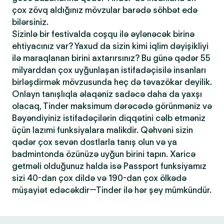
çox zövq aldığınız mövzular barədə söhbət edə
bilərsiniz.
Sizinlə bir festivalda coşqu ilə əylənəcək birinə
ehtiyacınız var? Yaxud da sizin kimi iqlim dəyişikliyi
ilə maraqlanan birini axtarırsınız? Bu günə qədər 55
milyarddan çox uyğunlaşan istifadəçisilə insanları
birləşdirmək mövzusunda heç də təvazökar deyilik.
Onlayn tanışlıqla əlaqəniz sadəcə daha da yaxşı
olacaq, Tinder maksimum dərəcədə görünməniz və
Bəyəndiyiniz istifadəçilərin diqqətini cəlb etməniz
üçün lazımi funksiyalara malikdir. Qəhvəni sizin
qədər çox sevən dostlarla tanış olun və ya
badmintonda özünüzə uyğun birini tapın. Xaricə
getməli olduğunuz halda isə Passport funksiyamız
sizi 40-dan çox dildə və 190-dan çox ölkədə
müşayiət edəcəkdir—Tinder ilə hər şey mümkündür.