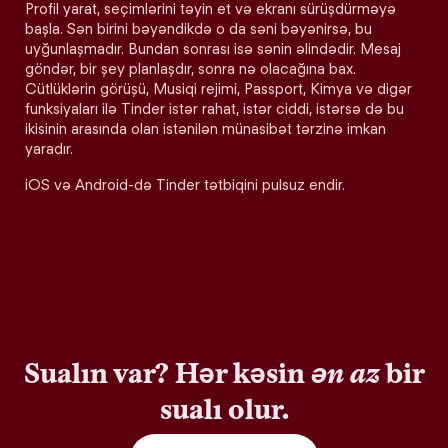
Profil yarat, seçimlərini təyin et və ekranı sürüşdürməyə
başla. Sən birini bəyəndikdə o da səni bəyənirsə, bu
uyğunlaşmadır. Bundan sonrası isə sənin əlindədir. Mesaj
göndər, bir şey planlaşdır, sonra nə olacağına bax.
Cütlüklərin görüşü, Musiqi rejimi, Passport, Kimya və digər
funksiyaları ilə Tinder istər rahat, istər ciddi, istərsə də bu
ikisinin arasında olan istənilən münasibət tərzinə imkan
yaradır.
iOS və Android-də Tinder tətbiqini pulsuz endir.
Sualın var? Hər kəsin
ən az
bir
sualı olur.