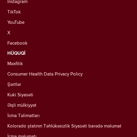
Instagram
TikTok
YouTube
X
Facebook
HÜQUQİ
Məxfilik
Consumer Health Data Privacy Policy
Şərtlər
Kuki Siyasəti
Əqli mülkiyyət
İcma Təlimatları
Kolorado ştatının Təhlükəsizlik Siyasəti barədə məlumat
İcma məlumatı