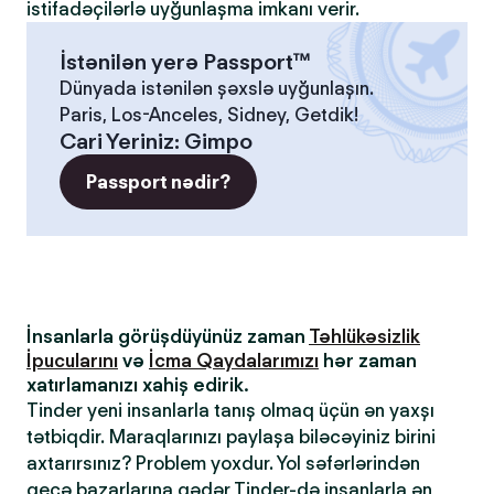
istifadəçilərlə uyğunlaşma imkanı verir.
İstənilən yerə Passport™
Dünyada istənilən şəxslə uyğunlaşın.
Paris, Los-Anceles, Sidney, Getdik!
Cari Yeriniz
:
Gimpo
Passport nədir?
İnsanlarla görüşdüyünüz zaman
Təhlükəsizlik
İpucularını
və
İcma Qaydalarımızı
hər zaman
xatırlamanızı xahiş edirik.
Tinder yeni insanlarla tanış olmaq üçün ən yaxşı
tətbiqdir. Maraqlarınızı paylaşa biləcəyiniz birini
axtarırsınız? Problem yoxdur. Yol səfərlərindən
gecə bazarlarına qədər Tinder-də insanlarla ən