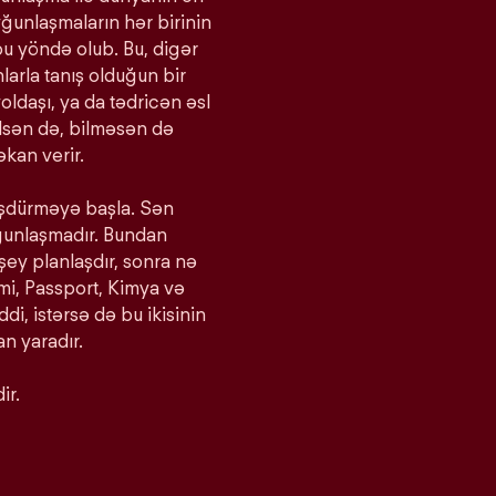
yğunlaşmaların hər birinin
bu yöndə olub. Bu, digər
larla tanış olduğun bir
oldaşı, ya da tədricən əsl
bilsən də, bilməsən də
kan verir.
ürüşdürməyə başla. Sən
yğunlaşmadır. Bundan
 şey planlaşdır, sonra nə
imi, Passport, Kimya və
iddi, istərsə də bu ikisinin
n yaradır.
ir.