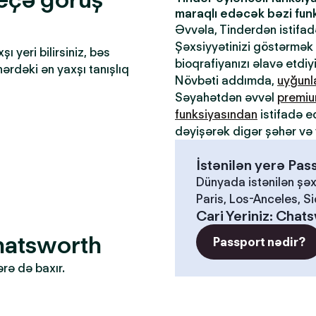
maraqlı edəcək bəzi funks
Əvvəla, Tinderdən istifa
Şəxsiyyətinizi göstərmək ü
 yeri bilirsiniz, bəs
bioqrafiyanızı əlavə etdiy
əhərdəki ən yaxşı tanışlıq
Növbəti addımda,
uyğun
Səyahətdən əvvəl
premiu
funksiyasından
istifadə e
dəyişərək digər şəhər və 
İstənilən yerə Pa
Dünyada istənilən şəx
Paris, Los-Anceles, S
Cari Yeriniz
:
Chats
Chatsworth
Passport nədir?
ərə də baxır.