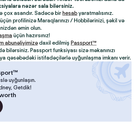
iyalara nəzər sala bilərsiniz.
də çox asandır. Sadəcə bir
hesab
yaratmalısınız.
çün profilinizə Maraqlarınızı / Hobbilərinizi, şəkil və
inizdən əmin olun.
laşma
üçün hazırsınız!
m abunəliyimizə
daxil edilmiş
Passport™
də bilərsiniz. Passport funksiyası sizə məkanınızı
ya qəsəbədəki istifadəçilərlə uyğunlaşma imkanı verir.
ssport™
slə uyğunlaşın.
idney, Getdik!
worth