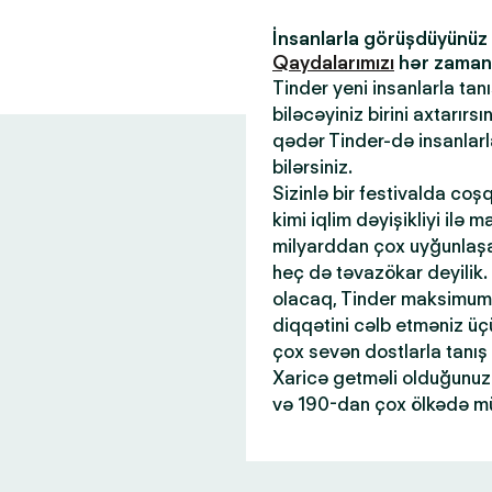
İnsanlarla görüşdüyünü
Qaydalarımızı
hər zaman x
Tinder yeni insanlarla tan
biləcəyiniz birini axtarır
qədər Tinder-də insanlar
bilərsiniz.
Sizinlə bir festivalda coş
kimi iqlim dəyişikliyi ilə 
milyarddan çox uyğunlaşan
heç də təvazökar deyilik.
olacaq, Tinder maksimum 
diqqətini cəlb etməniz üçü
çox sevən dostlarla tanış
Xaricə getməli olduğunuz 
və 190-dan çox ölkədə mü