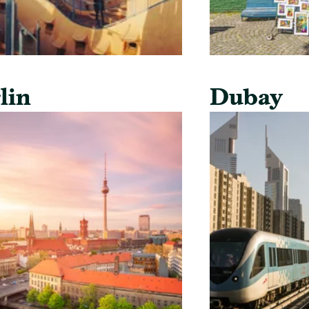
lin
Dubay