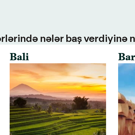
rlərində nələr baş verdiyinə n
Bali
Bar