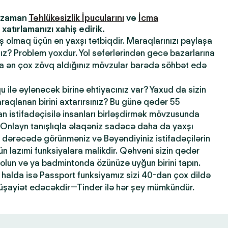
z zaman
Təhlükəsizlik İpucularını
və
İcma
atırlamanızı xahiş edirik.
ış olmaq üçün ən yaxşı tətbiqdir. Maraqlarınızı paylaşa
sınız? Problem yoxdur. Yol səfərlərindən gecə bazarlarına
la ən çox zövq aldığınız mövzular barədə söhbət edə
qu ilə əylənəcək birinə ehtiyacınız var? Yaxud da sizin
maraqlanan birini axtarırsınız? Bu günə qədər 55
 istifadəçisilə insanları birləşdirmək mövzusunda
 Onlayn tanışlıqla əlaqəniz sadəcə daha da yaxşı
dərəcədə görünməniz və Bəyəndiyiniz istifadəçilərin
n lazımi funksiyalara malikdir. Qəhvəni sizin qədər
 olun və ya badmintonda özünüzə uyğun birini tapın.
halda isə Passport funksiyamız sizi 40-dan çox dildə
şayiət edəcəkdir—Tinder ilə hər şey mümkündür.