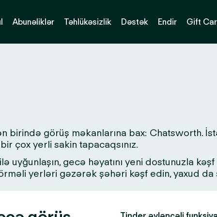
l
Abunəliklər
Təhlükəsizlik
Dəstək
Endir
Gift Ca
ən birində görüş məkanlarına bax: Chatsworth. İst
bir çox yerli sakin tapacaqsınız.
lə uyğunlaşın, gecə həyatını yeni dostunuzla kəşf ed
 görməli yerləri gəzərək şəhəri kəşf edin, yaxud d
eçə görüş
Tinder əyləncəli funksiy