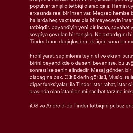
populyar tanışlıq tətbiqi olaraq qalır. Həmin u
arxasında real bir insan var. Məqsəd həmişə 
hallarda heç vaxt tanış ola bilməyəcəyin insan
tətbiqdir: bəyəndiyin yeni bir insan, səyahət y
sevgiyə çevrilən bir tanışlıq. Nə axtardığını 
Tinder bunu dəqiqləşdirmək üçün sənə bir mə
Profil yarat, seçimlərini təyin et və ekranı s
birini bəyəndikdə o da səni bəyənirsə, bu u
sonrası isə sənin əlindədir. Mesaj göndər, bir
olacağına bax. Cütlüklərin görüşü, Musiqi rej
digər funksiyaları ilə Tinder istər rahat, istər c
arasında olan istənilən münasibət tərzinə imka
iOS və Android-də Tinder tətbiqini pulsuz end