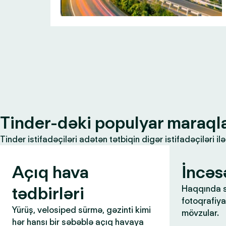
Tinder-dəki populyar maraql
Tinder istifadəçiləri adətən tətbiqin digər istifadəçiləri 
Açıq hava
İncəs
tədbirləri
Haqqında s
fotoqrafiya,
Yürüş, velosiped sürmə, gəzinti kimi
mövzular.
hər hansı bir səbəblə açıq havaya