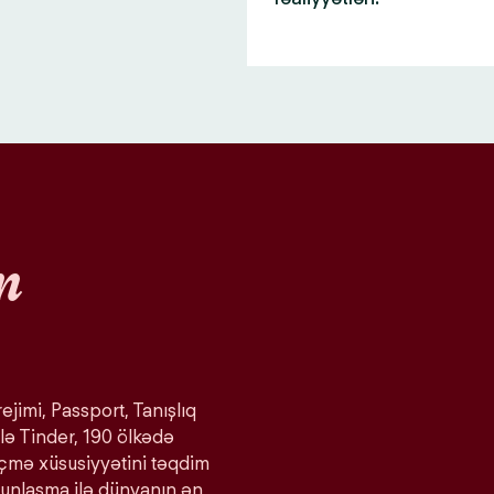
n
ejimi, Passport, Tanışlıq
lə Tinder, 190 ölkədə
eçmə xüsusiyyətini təqdim
ğunlaşma ilə dünyanın ən