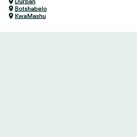
Durban
Botshabelo
KwaMashu