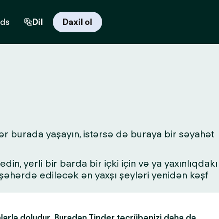
rds
Dil
Daxil ol
ər burada yaşayın, istərsə də buraya bir səyahət
in, yerli bir barda bir içki için və ya yaxınlıqdakı
a şəhərdə ediləcək ən yaxşı şeyləri yenidən kəşf
alarla doludur. Buradan Tinder təcrübənizi daha da