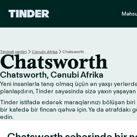
T
Məhsu
i
n
d
e
r
H
Təyinat yerləri
Cənubi Afrika
Chatsworth
Chatsworth
o
m
e
Chatsworth, Cənubi Afrika
Yeni insanlarla tanış olmaq üçün ən yaxşı yerlərd
planlaşdırın, Tinder sayəsində sizə yaxın yaşayan 
Tinder istifadə edərək maraqlarınızı bölüşən biri i
bir kafedə bir fincan qəhvə için. Ya da ətrafdakı
edin.
Chatsworth şəhərində bir n