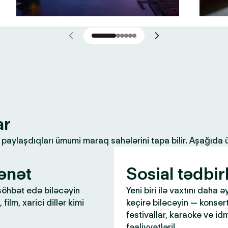
ar
ilə paylaşdıqları ümumi maraq sahələrini tapa bilir. Aşağıda
ənət
Sosial tədbir
öhbət edə biləcəyin
Yeni biri ilə vaxtını daha ə
 film, xarici dillər kimi
keçirə biləcəyin — konsert
festivallar, karaoke və id
fəaliyyətləri!