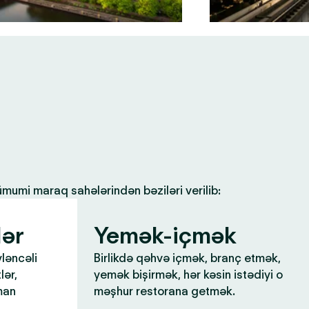
 ümumi maraq sahələrindən bəziləri verilib:
lər
Yemək-içmək
yləncəli
Birlikdə qəhvə içmək, branç etmək,
lər,
yemək bişirmək, hər kəsin istədiyi o
man
məşhur restorana getmək.