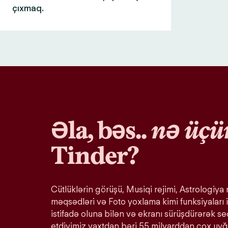
çıxmaq.
Əla, bəs..
nə üçü
Tinder?
Cütlüklərin görüşü, Musiqi rejimi, Astrologiya r
məqsədləri və Foto yoxlama kimi funksiyaları i
istifadə oluna bilən və ekranı sürüşdürərək s
etdiyimiz vaxtdan bəri 55 milyarddan çox uy