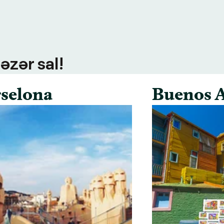
əzər sal!
selona
Buenos A