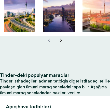
Tinder-dəki populyar maraqlar
Tinder istifadəçiləri adətən tətbiqin digər istifadəçiləri ilə
paylaşdıqları ümumi maraq sahələrini tapa bilir. Aşağıda
ümumi maraq sahələrindən bəziləri verilib:
Açıq hava tədbirləri