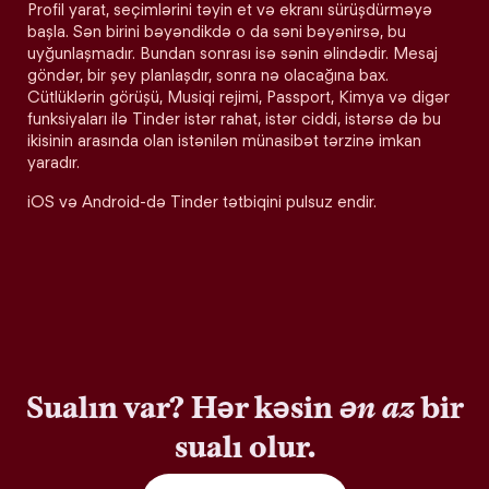
Profil yarat, seçimlərini təyin et və ekranı sürüşdürməyə
başla. Sən birini bəyəndikdə o da səni bəyənirsə, bu
uyğunlaşmadır. Bundan sonrası isə sənin əlindədir. Mesaj
göndər, bir şey planlaşdır, sonra nə olacağına bax.
Cütlüklərin görüşü, Musiqi rejimi, Passport, Kimya və digər
funksiyaları ilə Tinder istər rahat, istər ciddi, istərsə də bu
ikisinin arasında olan istənilən münasibət tərzinə imkan
yaradır.
iOS və Android-də Tinder tətbiqini pulsuz endir.
Sualın var? Hər kəsin
ən az
bir
sualı olur.