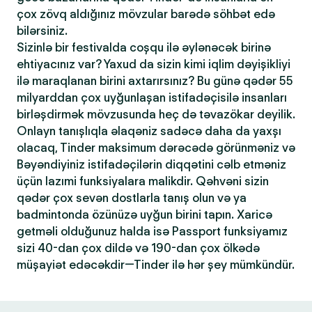
çox zövq aldığınız mövzular barədə söhbət edə
bilərsiniz.
Sizinlə bir festivalda coşqu ilə əylənəcək birinə
ehtiyacınız var? Yaxud da sizin kimi iqlim dəyişikliyi
ilə maraqlanan birini axtarırsınız? Bu günə qədər 55
milyarddan çox uyğunlaşan istifadəçisilə insanları
birləşdirmək mövzusunda heç də təvazökar deyilik.
Onlayn tanışlıqla əlaqəniz sadəcə daha da yaxşı
olacaq, Tinder maksimum dərəcədə görünməniz və
Bəyəndiyiniz istifadəçilərin diqqətini cəlb etməniz
üçün lazımi funksiyalara malikdir. Qəhvəni sizin
qədər çox sevən dostlarla tanış olun və ya
badmintonda özünüzə uyğun birini tapın. Xaricə
getməli olduğunuz halda isə Passport funksiyamız
sizi 40-dan çox dildə və 190-dan çox ölkədə
müşayiət edəcəkdir—Tinder ilə hər şey mümkündür.