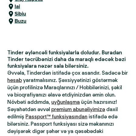
Iai
Sibiu
Buzu
Tinder əyləncəli funksiyalarla doludur. Buradan
Tinder təcrübənizi daha da maraqlı edəcək bəzi
funksiyalara nəzər sala bilərsiniz.
Əvvəla, Tinderdən istifadə çox asandır. Sadəcə bir
hesab
yaratmalısınız. Şəxsiyyətinizi göstərmək
üçün profilinizə Maraqlarınızı / Hobbilərinizi, şəkil
və bioqrafiyanızı əlavə etdiyinizdən əmin olun.
Növbəti addımda,
uyğunlaşma
üçün hazırsınız!
Səyahətdən əvvəl
premium abunəliyimizə
daxil
edilmiş
Passport™ funksiyasından
istifadə edə
bilərsiniz. Passport funksiyası sizə məkanınızı
dəyişərək digər şəhər və ya qəsəbədəki