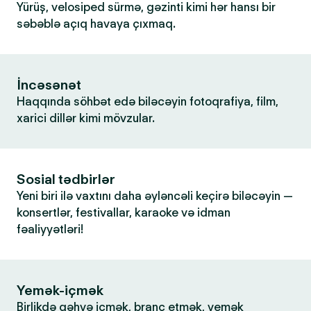
Yürüş, velosiped sürmə, gəzinti kimi hər hansı bir
səbəblə açıq havaya çıxmaq.
İncəsənət
Haqqında söhbət edə biləcəyin fotoqrafiya, film,
xarici dillər kimi mövzular.
Sosial tədbirlər
Yeni biri ilə vaxtını daha əyləncəli keçirə biləcəyin —
konsertlər, festivallar, karaoke və idman
fəaliyyətləri!
Yemək-içmək
Birlikdə qəhvə içmək, branç etmək, yemək