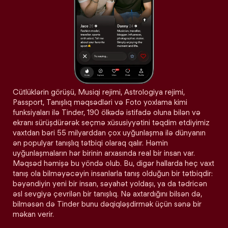
Cütlüklərin görüşü, Musiqi rejimi, Astrologiya rejimi,
Passport, Tanışlıq məqsədləri və Foto yoxlama kimi
funksiyaları ilə Tinder, 190 ölkədə istifadə oluna bilən və
ekranı sürüşdürərək seçmə xüsusiyyətini təqdim etdiyimiz
vaxtdan bəri 55 milyarddan çox uyğunlaşma ilə dünyanın
ən populyar tanışlıq tətbiqi olaraq qalır. Həmin
uyğunlaşmaların hər birinin arxasında real bir insan var.
Məqsəd həmişə bu yöndə olub. Bu, digər hallarda heç vaxt
tanış ola bilməyəcəyin insanlarla tanış olduğun bir tətbiqdir:
bəyəndiyin yeni bir insan, səyahət yoldaşı, ya da tədricən
əsl sevgiyə çevrilən bir tanışlıq. Nə axtardığını bilsən də,
bilməsən də Tinder bunu dəqiqləşdirmək üçün sənə bir
məkan verir.