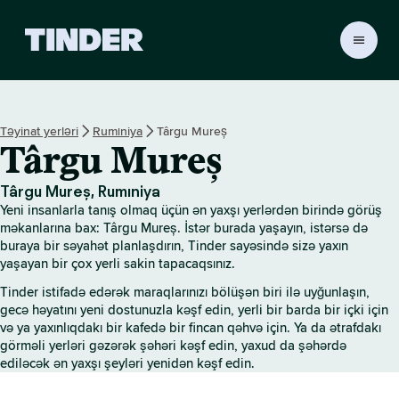
T
i
n
d
e
Təyinat yerləri
Rumıniya
Târgu Mureș
r
Târgu Mureș
H
o
m
Târgu Mureș, Rumıniya
e
Yeni insanlarla tanış olmaq üçün ən yaxşı yerlərdən birində görüş
məkanlarına bax: Târgu Mureș. İstər burada yaşayın, istərsə də
buraya bir səyahət planlaşdırın, Tinder sayəsində sizə yaxın
yaşayan bir çox yerli sakin tapacaqsınız.
Tinder istifadə edərək maraqlarınızı bölüşən biri ilə uyğunlaşın,
gecə həyatını yeni dostunuzla kəşf edin, yerli bir barda bir içki için
və ya yaxınlıqdakı bir kafedə bir fincan qəhvə için. Ya da ətrafdakı
görməli yerləri gəzərək şəhəri kəşf edin, yaxud da şəhərdə
ediləcək ən yaxşı şeyləri yenidən kəşf edin.