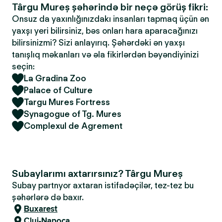
Târgu Mureș şəhərində bir neçə görüş fikri:
Onsuz da yaxınlığınızdakı insanları tapmaq üçün ən
yaxşı yeri bilirsiniz, bəs onları hara aparacağınızı
bilirsinizmi? Sizi anlayırıq. Şəhərdəki ən yaxşı
tanışlıq məkanları və əla fikirlərdən bəyəndiyinizi
seçin:
La Gradina Zoo
Palace of Culture
Targu Mures Fortress
Synagogue of Tg. Mures
Complexul de Agrement
Subaylarımı axtarırsınız? Târgu Mureș
Subay partnyor axtaran istifadəçilər, tez-tez bu
şəhərlərə də baxır.
Buxarest
Cluj-Napoca