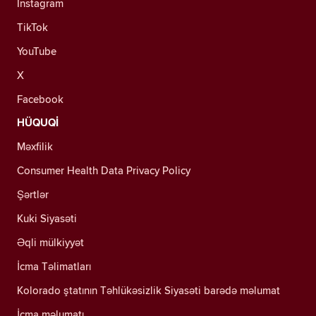
Instagram
TikTok
YouTube
X
Facebook
HÜQUQİ
Məxfilik
Consumer Health Data Privacy Policy
Şərtlər
Kuki Siyasəti
Əqli mülkiyyət
İcma Təlimatları
Kolorado ştatının Təhlükəsizlik Siyasəti barədə məlumat
İcma məlumatı