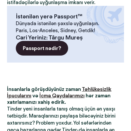
istifadəçilərlə uyğunlaşma imkanı verir.
İstənilən yerə Passport™
Dünyada istənilən şəxslə uyğunlaşın.
Paris, Los-Anceles, Sidney, Getdik!
Cari Yeriniz
:
Târgu Mureș
Passport nədir?
İnsanlarla görüşdüyünüz zaman
Təhlükəsizlik
İpucularını
və
İcma Qaydalarımızı
hər zaman
xatırlamanızı xahiş edirik.
Tinder yeni insanlarla tanış olmaq üçün ən yaxşı
tətbiqdir. Maraqlarınızı paylaşa biləcəyiniz birini
axtarırsınız? Problem yoxdur. Yol səfərlərindən
gecə bazarlarına qədər Tinder-də insanlarla ən