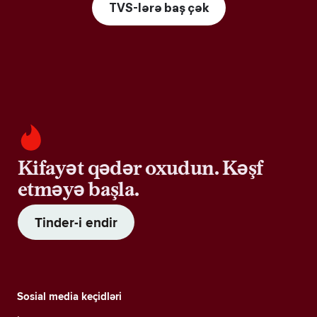
TVS-lərə baş çək
Kifayət qədər oxudun. Kəşf
etməyə başla.
Tinder-i endir
Sosial media keçidləri