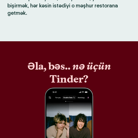
bişirmək, hər kəsin istədiyi o məşhur restorana
getmək.
Əla, bəs..
nə üçün
Tinder?