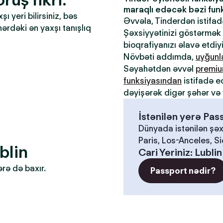
maraqlı edəcək bəzi funks
 yeri bilirsiniz, bəs
Əvvəla, Tinderdən istifa
əhərdəki ən yaxşı tanışlıq
Şəxsiyyətinizi göstərmək ü
bioqrafiyanızı əlavə etdiy
Növbəti addımda,
uyğun
Səyahətdən əvvəl
premiu
funksiyasından
istifadə e
dəyişərək digər şəhər və 
İstənilən yerə Pa
Dünyada istənilən şəx
Paris, Los-Anceles, S
blin
Cari Yeriniz
:
Lublin
ərə də baxır.
Passport nədir?