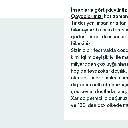
İnsanlarla görüşdüyünü
Qaydalarımızı
hər zaman x
Tinder yeni insanlarla tan
biləcəyiniz birini axtarır
qədər Tinder-də insanlar
bilərsiniz.
Sizinlə bir festivalda coş
kimi iqlim dəyişikliyi ilə 
milyarddan çox uyğunlaşan
heç də təvazökar deyilik.
olacaq, Tinder maksimum 
diqqətini cəlb etməniz üçü
çox sevən dostlarla tanış
Xaricə getməli olduğunuz 
və 190-dan çox ölkədə mü