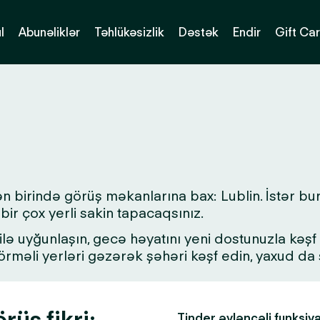
l
Abunəliklər
Təhlükəsizlik
Dəstək
Endir
Gift Ca
ən birində görüş məkanlarına bax: Lublin. İstər bu
bir çox yerli sakin tapacaqsınız.
lə uyğunlaşın, gecə həyatını yeni dostunuzla kəşf ed
 görməli yerləri gəzərək şəhəri kəşf edin, yaxud d
rüş fikri:
Tinder əyləncəli funksiy