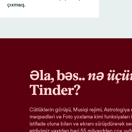
çıxmaq.
Əla, bəs..
nə üçü
Tinder?
Cütlüklərin görüşü, Musiqi rejimi, Astrologiya r
məqsədləri və Foto yoxlama kimi funksiyaları i
istifadə oluna bilən və ekranı sürüşdürərək s
etdiyimiz vaxtdan bəri 55 milyarddan çox uy