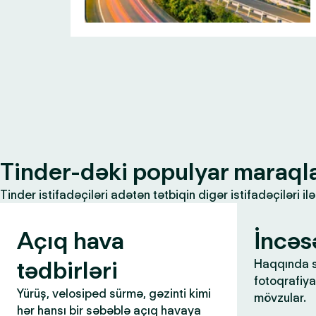
Tinder-dəki populyar maraql
Tinder istifadəçiləri adətən tətbiqin digər istifadəçiləri 
Açıq hava
İncəs
tədbirləri
Haqqında s
fotoqrafiya,
Yürüş, velosiped sürmə, gəzinti kimi
mövzular.
hər hansı bir səbəblə açıq havaya