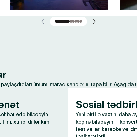
ar
ilə paylaşdıqları ümumi maraq sahələrini tapa bilir. Aşağıda
ənət
Sosial tədbir
öhbət edə biləcəyin
Yeni biri ilə vaxtını daha ə
 film, xarici dillər kimi
keçirə biləcəyin — konsert
festivallar, karaoke və id
fəaliyyətləri!