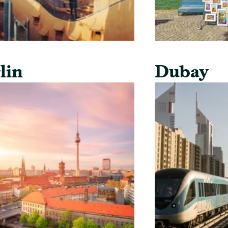
lin
Dubay