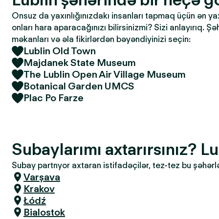
Onsuz da yaxınlığınızdakı insanları tapmaq üçün ən yaxşı
onları hara aparacağınızı bilirsinizmi? Sizi anlayırıq. Ş
məkanları və əla fikirlərdən bəyəndiyinizi seçin:
Lublin Old Town
Majdanek State Museum
The Lublin Open Air Village Museum
Botanical Garden UMCS
Plac Po Farze
Subaylarımı axtarırsınız? Lu
Subay partnyor axtaran istifadəçilər, tez-tez bu şəhərl
Varşava
Krakov
Łódź
Bialostok