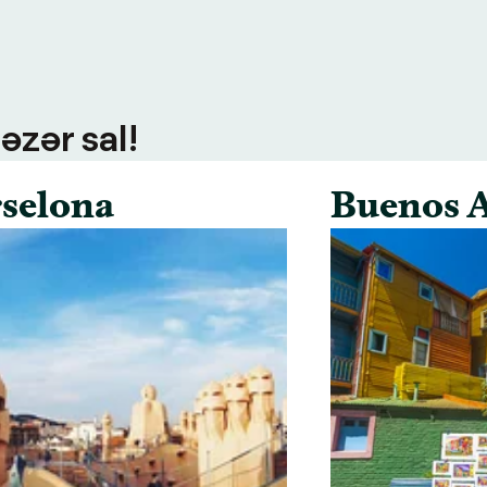
əzər sal!
selona
Buenos A