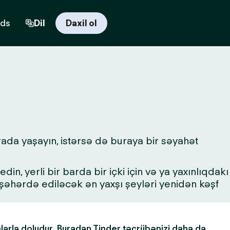
rds
Dil
Daxil ol
rada yaşayın, istərsə də buraya bir səyahət
in, yerli bir barda bir içki için və ya yaxınlıqdakı
a şəhərdə ediləcək ən yaxşı şeyləri yenidən kəşf
alarla doludur. Buradan Tinder təcrübənizi daha da