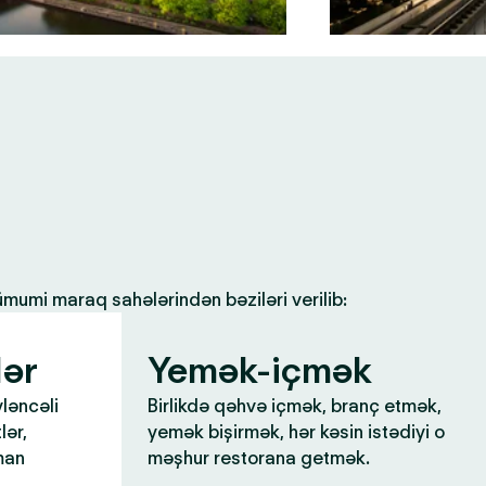
 ümumi maraq sahələrindən bəziləri verilib:
lər
Yemək-içmək
yləncəli
Birlikdə qəhvə içmək, branç etmək,
lər,
yemək bişirmək, hər kəsin istədiyi o
man
məşhur restorana getmək.