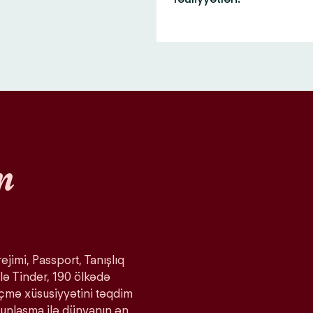
n
ejimi, Passport, Tanışlıq
lə Tinder, 190 ölkədə
eçmə xüsusiyyətini təqdim
ğunlaşma ilə dünyanın ən