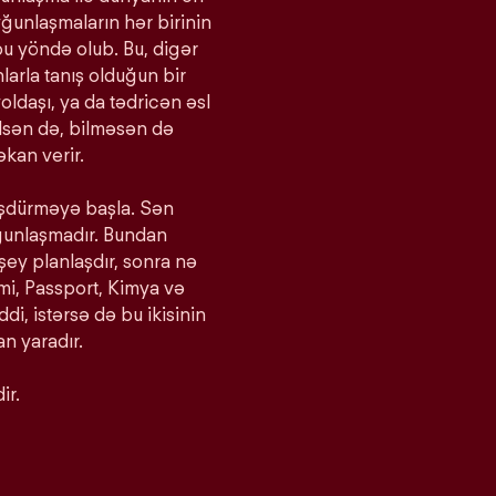
yğunlaşmaların hər birinin
bu yöndə olub. Bu, digər
larla tanış olduğun bir
oldaşı, ya da tədricən əsl
bilsən də, bilməsən də
kan verir.
ürüşdürməyə başla. Sən
yğunlaşmadır. Bundan
 şey planlaşdır, sonra nə
imi, Passport, Kimya və
iddi, istərsə də bu ikisinin
n yaradır.
ir.