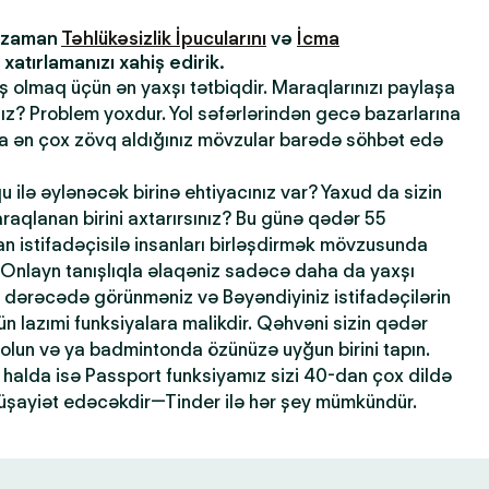
z zaman
Təhlükəsizlik İpucularını
və
İcma
atırlamanızı xahiş edirik.
ış olmaq üçün ən yaxşı tətbiqdir. Maraqlarınızı paylaşa
sınız? Problem yoxdur. Yol səfərlərindən gecə bazarlarına
la ən çox zövq aldığınız mövzular barədə söhbət edə
qu ilə əylənəcək birinə ehtiyacınız var? Yaxud da sizin
maraqlanan birini axtarırsınız? Bu günə qədər 55
 istifadəçisilə insanları birləşdirmək mövzusunda
 Onlayn tanışlıqla əlaqəniz sadəcə daha da yaxşı
dərəcədə görünməniz və Bəyəndiyiniz istifadəçilərin
n lazımi funksiyalara malikdir. Qəhvəni sizin qədər
 olun və ya badmintonda özünüzə uyğun birini tapın.
halda isə Passport funksiyamız sizi 40-dan çox dildə
şayiət edəcəkdir—Tinder ilə hər şey mümkündür.