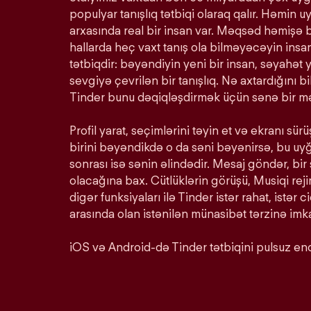
populyar tanışlıq tətbiqi olaraq qalır. Həmin u
arxasında real bir insan var. Məqsəd həmişə 
hallarda heç vaxt tanış ola bilməyəcəyin insan
tətbiqdir: bəyəndiyin yeni bir insan, səyahət y
sevgiyə çevrilən bir tanışlıq. Nə axtardığını 
Tinder bunu dəqiqləşdirmək üçün sənə bir mə
Profil yarat, seçimlərini təyin et və ekranı s
birini bəyəndikdə o da səni bəyənirsə, bu u
sonrası isə sənin əlindədir. Mesaj göndər, bir
olacağına bax. Cütlüklərin görüşü, Musiqi rej
digər funksiyaları ilə Tinder istər rahat, istər c
arasında olan istənilən münasibət tərzinə imka
iOS və Android-də Tinder tətbiqini pulsuz end