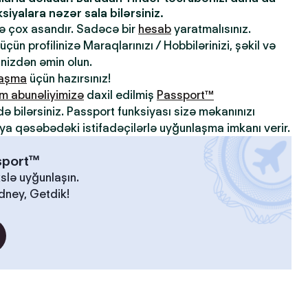
iyalara nəzər sala bilərsiniz.
də çox asandır. Sadəcə bir
hesab
yaratmalısınız.
çün profilinizə Maraqlarınızı / Hobbilərinizi, şəkil və
inizdən əmin olun.
laşma
üçün hazırsınız!
m abunəliyimizə
daxil edilmiş
Passport™
də bilərsiniz. Passport funksiyası sizə məkanınızı
ya qəsəbədəki istifadəçilərlə uyğunlaşma imkanı verir.
ssport™
slə uyğunlaşın.
idney, Getdik!