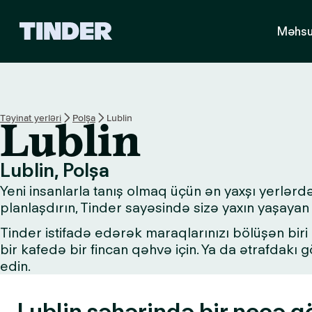
T
Məhsu
i
n
d
e
r
H
Təyinat yerləri
Polşa
Lublin
Lublin
o
m
e
Lublin, Polşa
Yeni insanlarla tanış olmaq üçün ən yaxşı yerlərd
planlaşdırın, Tinder sayəsində sizə yaxın yaşayan 
Tinder istifadə edərək maraqlarınızı bölüşən biri i
bir kafedə bir fincan qəhvə için. Ya da ətrafdakı
edin.
Lublin şəhərində bir neçə gö