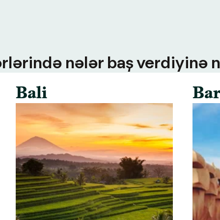
rlərində nələr baş verdiyinə n
Bali
Bar