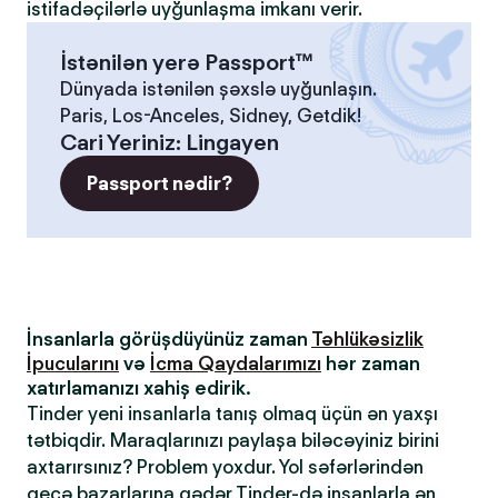
istifadəçilərlə uyğunlaşma imkanı verir.
İstənilən yerə Passport™
Dünyada istənilən şəxslə uyğunlaşın.
Paris, Los-Anceles, Sidney, Getdik!
Cari Yeriniz
:
Lingayen
Passport nədir?
İnsanlarla görüşdüyünüz zaman
Təhlükəsizlik
İpucularını
və
İcma Qaydalarımızı
hər zaman
xatırlamanızı xahiş edirik.
Tinder yeni insanlarla tanış olmaq üçün ən yaxşı
tətbiqdir. Maraqlarınızı paylaşa biləcəyiniz birini
axtarırsınız? Problem yoxdur. Yol səfərlərindən
gecə bazarlarına qədər Tinder-də insanlarla ən