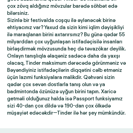
çox zövq aldığınız mövzular barədə söhbət edə
bilərsiniz.
Sizinlə bir festivalda coşqu ilə əylənəcək birinə
ehtiyacınız var? Yaxud da sizin kimi iqlim dəyişikliyi
ilə maraqlanan birini axtarırsınız? Bu günə qədər 55
milyarddan çox uyğunlaşan istifadəçisilə insanları
birləşdirmək mövzusunda heç də təvazökar deyilik.
Onlayn tanışlıqla əlaqəniz sadəcə daha da yaxşı
olacaq, Tinder maksimum dərəcədə görünməniz və
Bəyəndiyiniz istifadəçilərin diqqətini cəlb etməniz
üçün lazımi funksiyalara malikdir. Qəhvəni sizin
qədər çox sevən dostlarla tanış olun və ya
badmintonda özünüzə uyğun birini tapın. Xaricə
getməli olduğunuz halda isə Passport funksiyamız
sizi 40-dan çox dildə və 190-dan çox ölkədə
müşayiət edəcəkdir—Tinder ilə hər şey mümkündür.