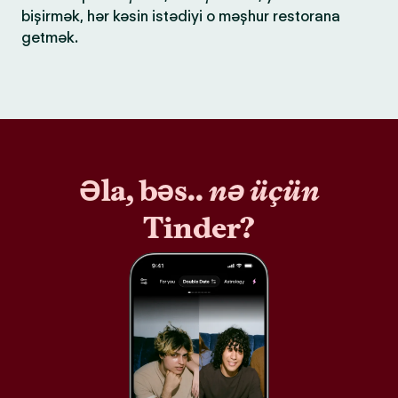
bişirmək, hər kəsin istədiyi o məşhur restorana
getmək.
Əla, bəs..
nə üçün
Tinder?