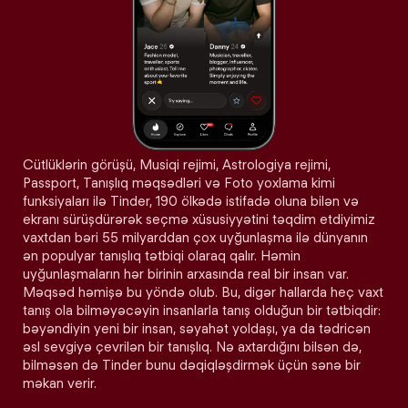
Cütlüklərin görüşü, Musiqi rejimi, Astrologiya rejimi,
Passport, Tanışlıq məqsədləri və Foto yoxlama kimi
funksiyaları ilə Tinder, 190 ölkədə istifadə oluna bilən və
ekranı sürüşdürərək seçmə xüsusiyyətini təqdim etdiyimiz
vaxtdan bəri 55 milyarddan çox uyğunlaşma ilə dünyanın
ən populyar tanışlıq tətbiqi olaraq qalır. Həmin
uyğunlaşmaların hər birinin arxasında real bir insan var.
Məqsəd həmişə bu yöndə olub. Bu, digər hallarda heç vaxt
tanış ola bilməyəcəyin insanlarla tanış olduğun bir tətbiqdir:
bəyəndiyin yeni bir insan, səyahət yoldaşı, ya da tədricən
əsl sevgiyə çevrilən bir tanışlıq. Nə axtardığını bilsən də,
bilməsən də Tinder bunu dəqiqləşdirmək üçün sənə bir
məkan verir.