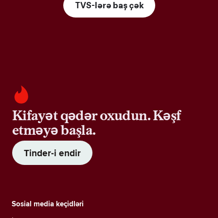
TVS-lərə baş çək
Kifayət qədər oxudun. Kəşf
etməyə başla.
Tinder-i endir
Sosial media keçidləri