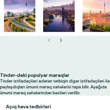
Tinder-dəki populyar maraqlar
Tinder istifadəçiləri adətən tətbiqin digər istifadəçiləri ilə
paylaşdıqları ümumi maraq sahələrini tapa bilir. Aşağıda
ümumi maraq sahələrindən bəziləri verilib:
Açıq hava tədbirləri