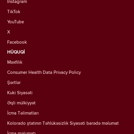
Instagram
TikTok
YouTube
X
Facebook
HÜQUQİ
Məxfilik
Consumer Health Data Privacy Policy
Şərtlər
Kuki Siyasəti
Əqli mülkiyyət
İcma Təlimatları
Kolorado ştatının Təhlükəsizlik Siyasəti barədə məlumat
İcma məlumatı