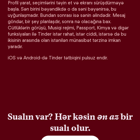
Profil yarat, seçimlərini təyin et və ekranı sürüşdürməyə
başla. Sən birini bəyəndikdə o da səni bəyənirsə, bu
uyğunlaşmadır. Bundan sonrası isə sənin əlindədir. Mesaj
göndər, bir şey planlaşdır, sonra nə olacağına bax.
Cütlüklərin görüşü, Musiqi rejimi, Passport, Kimya və digər
funksiyaları ilə Tinder istər rahat, istər ciddi, istərsə də bu
ikisinin arasında olan istənilən münasibət tərzinə imkan
yaradır.
iOS və Android-də Tinder tətbiqini pulsuz endir.
Sualın var? Hər kəsin
ən az
bir
sualı olur.