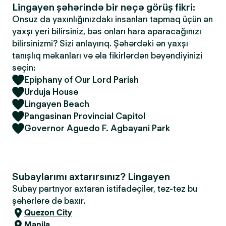
Lingayen şəhərində bir neçə görüş fikri:
Onsuz da yaxınlığınızdakı insanları tapmaq üçün ən
yaxşı yeri bilirsiniz, bəs onları hara aparacağınızı
bilirsinizmi? Sizi anlayırıq. Şəhərdəki ən yaxşı
tanışlıq məkanları və əla fikirlərdən bəyəndiyinizi
seçin:
Epiphany of Our Lord Parish
Urduja House
Lingayen Beach
Pangasinan Provincial Capitol
Governor Aguedo F. Agbayani Park
Subaylarımı axtarırsınız? Lingayen
Subay partnyor axtaran istifadəçilər, tez-tez bu
şəhərlərə də baxır.
Quezon City
Manila