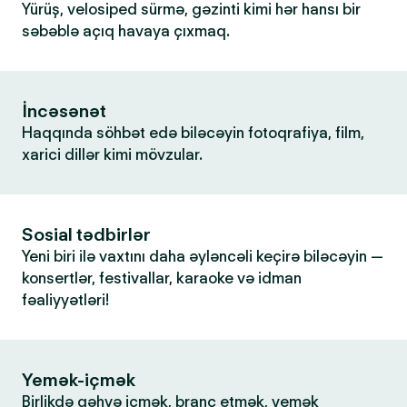
Yürüş, velosiped sürmə, gəzinti kimi hər hansı bir
səbəblə açıq havaya çıxmaq.
İncəsənət
Haqqında söhbət edə biləcəyin fotoqrafiya, film,
xarici dillər kimi mövzular.
Sosial tədbirlər
Yeni biri ilə vaxtını daha əyləncəli keçirə biləcəyin —
konsertlər, festivallar, karaoke və idman
fəaliyyətləri!
Yemək-içmək
Birlikdə qəhvə içmək, branç etmək, yemək