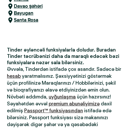
Davao şəhəri
Bayugan
Santa Rosa
Tinder əyləncəli funksiyalarla doludur. Buradan
Tinder təcrübənizi daha da maraqlı edəcək bəzi
funksiyalara nəzər sala bilərsiniz.
Əvvəla, Tinderdən istifadə çox asandır. Sadəcə bir
hesab
yaratmalısınız. Şəxsiyyətinizi göstərmək
üçün profilinizə Maraqlarınızı / Hobbilərinizi, şəkil
və bioqrafiyanızı əlavə etdiyinizdən əmin olun.
Növbəti addımda,
uyğunlaşma
üçün hazırsınız!
Səyahətdən əvvəl
premium abunəliyimizə
daxil
edilmiş
Passport™ funksiyasından
istifadə edə
bilərsiniz. Passport funksiyası sizə məkanınızı
dəyişərək digər şəhər və ya qəsəbədəki