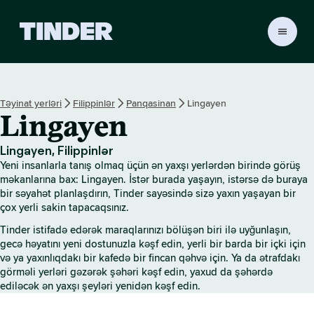
T
i
n
d
e
Təyinat yerləri
Filippinlər
Panqasinan
Lingayen
r
Lingayen
H
o
m
Lingayen, Filippinlər
e
Yeni insanlarla tanış olmaq üçün ən yaxşı yerlərdən birində görüş
məkanlarına bax: Lingayen. İstər burada yaşayın, istərsə də buraya
bir səyahət planlaşdırın, Tinder sayəsində sizə yaxın yaşayan bir
çox yerli sakin tapacaqsınız.
Tinder istifadə edərək maraqlarınızı bölüşən biri ilə uyğunlaşın,
gecə həyatını yeni dostunuzla kəşf edin, yerli bir barda bir içki için
və ya yaxınlıqdakı bir kafedə bir fincan qəhvə için. Ya da ətrafdakı
görməli yerləri gəzərək şəhəri kəşf edin, yaxud da şəhərdə
ediləcək ən yaxşı şeyləri yenidən kəşf edin.