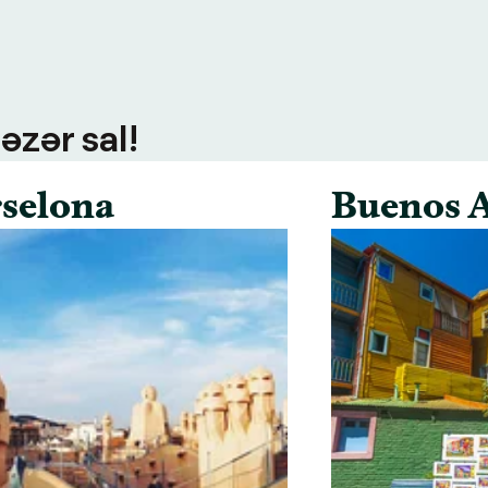
əzər sal!
selona
Buenos A