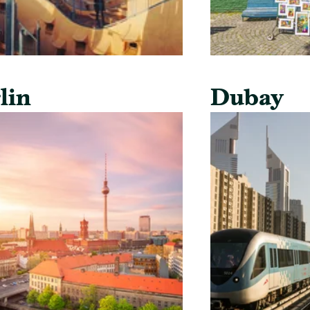
lin
Dubay