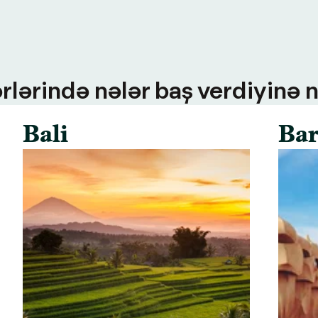
rlərində nələr baş verdiyinə n
Bali
Bar