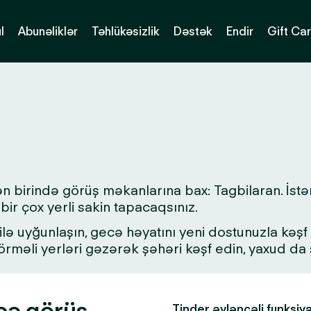
l
Abunəliklər
Təhlükəsizlik
Dəstək
Endir
Gift Ca
ən birində görüş məkanlarına bax: Tagbilaran. İst
bir çox yerli sakin tapacaqsınız.
lə uyğunlaşın, gecə həyatını yeni dostunuzla kəşf ed
 görməli yerləri gəzərək şəhəri kəşf edin, yaxud d
eçə görüş
Tinder əyləncəli funksiy