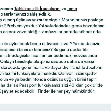
z zaman
Təhlükəsizlik İpucularını
və
İcma
atırlamanızı xahiş edirik.
ış olmaq üçün ən yaxşı tətbiqdir. Maraqlarınızı paylaşa
sınız? Problem yoxdur. Yol səfərlərindən gecə bazarlarına
la ən çox zövq aldığınız mövzular barədə söhbət edə
qu ilə əylənəcək birinə ehtiyacınız var? Yaxud da sizin
maraqlanan birini axtarırsınız? Bu günə qədər 55
 istifadəçisilə insanları birləşdirmək mövzusunda
 Onlayn tanışlıqla əlaqəniz sadəcə daha da yaxşı
dərəcədə görünməniz və Bəyəndiyiniz istifadəçilərin
n lazımi funksiyalara malikdir. Qəhvəni sizin qədər
 olun və ya badmintonda özünüzə uyğun birini tapın.
halda isə Passport funksiyamız sizi 40-dan çox dildə
şayiət edəcəkdir—Tinder ilə hər şey mümkündür.