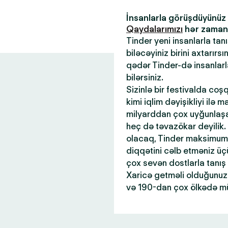
İnsanlarla görüşdüyünü
Qaydalarımızı
hər zaman x
Tinder yeni insanlarla tan
biləcəyiniz birini axtarır
qədər Tinder-də insanlar
bilərsiniz.
Sizinlə bir festivalda coş
kimi iqlim dəyişikliyi ilə 
milyarddan çox uyğunlaşan
heç də təvazökar deyilik.
olacaq, Tinder maksimum 
diqqətini cəlb etməniz üçü
çox sevən dostlarla tanış
Xaricə getməli olduğunuz 
və 190-dan çox ölkədə mü