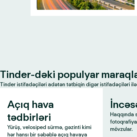
Tinder-dəki populyar maraql
Tinder istifadəçiləri adətən tətbiqin digər istifadəçiləri 
Açıq hava
İncəs
tədbirləri
Haqqında s
fotoqrafiya,
Yürüş, velosiped sürmə, gəzinti kimi
mövzular.
hər hansı bir səbəblə açıq havaya