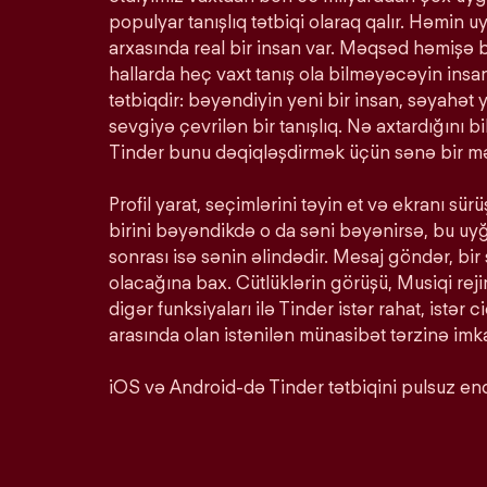
populyar tanışlıq tətbiqi olaraq qalır. Həmin u
arxasında real bir insan var. Məqsəd həmişə 
hallarda heç vaxt tanış ola bilməyəcəyin insan
tətbiqdir: bəyəndiyin yeni bir insan, səyahət y
sevgiyə çevrilən bir tanışlıq. Nə axtardığını 
Tinder bunu dəqiqləşdirmək üçün sənə bir mə
Profil yarat, seçimlərini təyin et və ekranı s
birini bəyəndikdə o da səni bəyənirsə, bu u
sonrası isə sənin əlindədir. Mesaj göndər, bir
olacağına bax. Cütlüklərin görüşü, Musiqi rej
digər funksiyaları ilə Tinder istər rahat, istər c
arasında olan istənilən münasibət tərzinə imka
iOS və Android-də Tinder tətbiqini pulsuz end