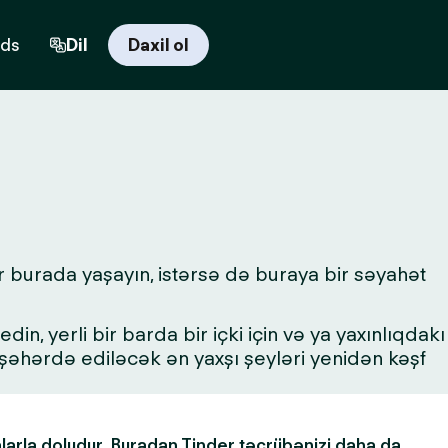
rds
Dil
Daxil ol
ər burada yaşayın, istərsə də buraya bir səyahət
in, yerli bir barda bir içki için və ya yaxınlıqdakı
a şəhərdə ediləcək ən yaxşı şeyləri yenidən kəşf
alarla doludur. Buradan Tinder təcrübənizi daha da