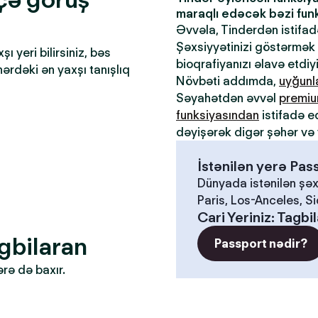
maraqlı edəcək bəzi funks
Əvvəla, Tinderdən istifa
Şəxsiyyətinizi göstərmək ü
 yeri bilirsiniz, bəs
bioqrafiyanızı əlavə etdiy
əhərdəki ən yaxşı tanışlıq
Növbəti addımda,
uyğun
Səyahətdən əvvəl
premiu
funksiyasından
istifadə e
dəyişərək digər şəhər və 
İstənilən yerə Pa
Dünyada istənilən şəx
Paris, Los-Anceles, S
Cari Yeriniz
:
Tagbi
agbilaran
Passport nədir?
ərə də baxır.