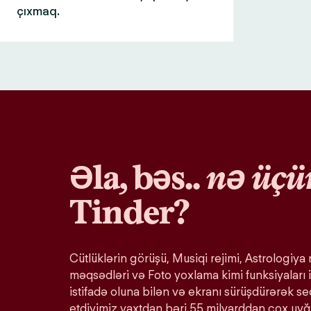
çıxmaq.
Əla, bəs..
nə üçü
Tinder?
Cütlüklərin görüşü, Musiqi rejimi, Astrologiya r
məqsədləri və Foto yoxlama kimi funksiyaları i
istifadə oluna bilən və ekranı sürüşdürərək s
etdiyimiz vaxtdan bəri 55 milyarddan çox uy