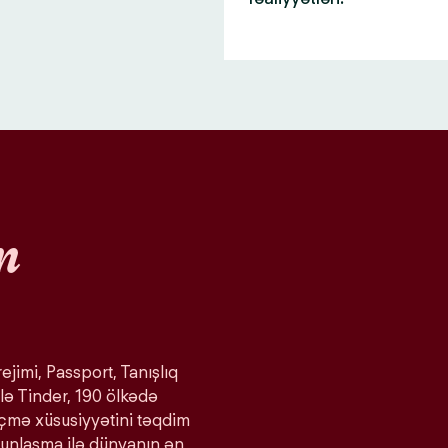
n
ejimi, Passport, Tanışlıq
lə Tinder, 190 ölkədə
eçmə xüsusiyyətini təqdim
ğunlaşma ilə dünyanın ən