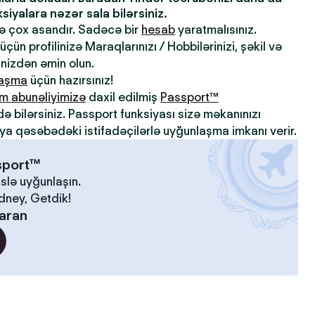
iyalara nəzər sala bilərsiniz.
də çox asandır. Sadəcə bir
hesab
yaratmalısınız.
çün profilinizə Maraqlarınızı / Hobbilərinizi, şəkil və
inizdən əmin olun.
laşma
üçün hazırsınız!
m abunəliyimizə
daxil edilmiş
Passport™
də bilərsiniz. Passport funksiyası sizə məkanınızı
ya qəsəbədəki istifadəçilərlə uyğunlaşma imkanı verir.
ssport™
slə uyğunlaşın.
idney, Getdik!
laran