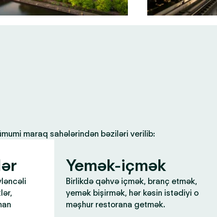
 ümumi maraq sahələrindən bəziləri verilib:
lər
Yemək-içmək
yləncəli
Birlikdə qəhvə içmək, branç etmək,
lər,
yemək bişirmək, hər kəsin istədiyi o
man
məşhur restorana getmək.