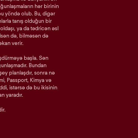
yğunlaşmaların hər birinin
bu yöndə olub. Bu, digər
larla tanış olduğun bir
oldaşı, ya da tədricən əsl
bilsən də, bilməsən də
kan verir.
ürüşdürməyə başla. Sən
yğunlaşmadır. Bundan
 şey planlaşdır, sonra nə
imi, Passport, Kimya və
iddi, istərsə də bu ikisinin
n yaradır.
ir.