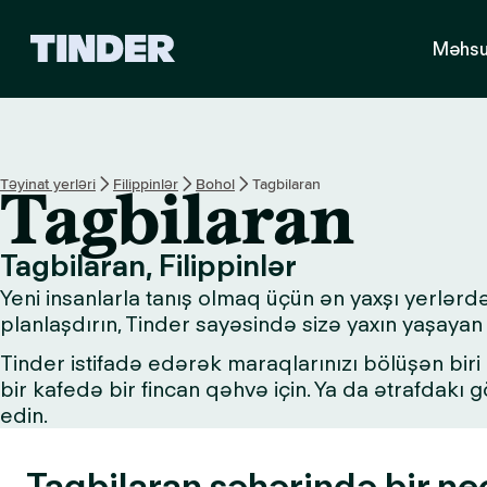
T
Məhsu
i
n
d
e
r
H
Təyinat yerləri
Filippinlər
Bohol
Tagbilaran
Tagbilaran
o
m
e
Tagbilaran, Filippinlər
Yeni insanlarla tanış olmaq üçün ən yaxşı yerlərd
planlaşdırın, Tinder sayəsində sizə yaxın yaşayan 
Tinder istifadə edərək maraqlarınızı bölüşən biri i
bir kafedə bir fincan qəhvə için. Ya da ətrafdakı
edin.
Tagbilaran şəhərində bir n