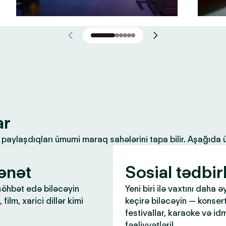
ar
ilə paylaşdıqları ümumi maraq sahələrini tapa bilir. Aşağıda
ənət
Sosial tədbir
öhbət edə biləcəyin
Yeni biri ilə vaxtını daha ə
 film, xarici dillər kimi
keçirə biləcəyin — konsert
festivallar, karaoke və id
fəaliyyətləri!