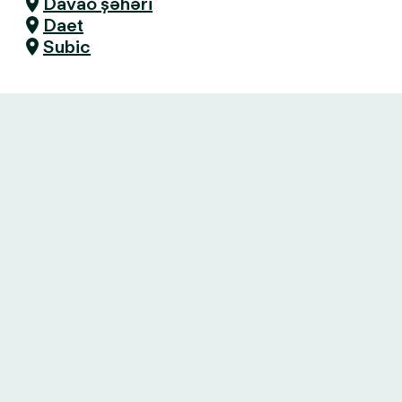
Davao şəhəri
Daet
Subic