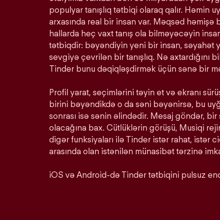
populyar tanışlıq tətbiqi olaraq qalır. Həmin u
arxasında real bir insan var. Məqsəd həmişə 
hallarda heç vaxt tanış ola bilməyəcəyin insan
tətbiqdir: bəyəndiyin yeni bir insan, səyahət y
sevgiyə çevrilən bir tanışlıq. Nə axtardığını 
Tinder bunu dəqiqləşdirmək üçün sənə bir mə
Profil yarat, seçimlərini təyin et və ekranı s
birini bəyəndikdə o da səni bəyənirsə, bu u
sonrası isə sənin əlindədir. Mesaj göndər, bir
olacağına bax. Cütlüklərin görüşü, Musiqi rej
digər funksiyaları ilə Tinder istər rahat, istər c
arasında olan istənilən münasibət tərzinə imka
iOS və Android-də Tinder tətbiqini pulsuz end