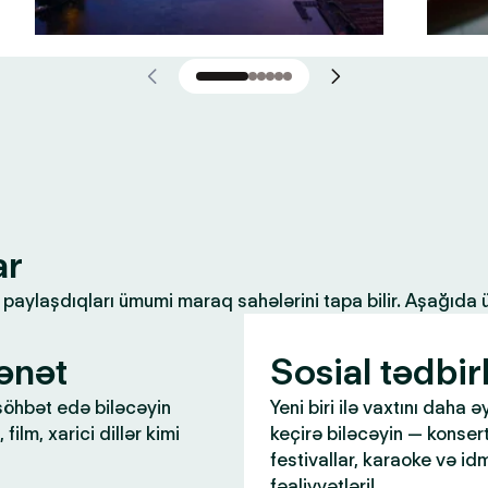
ar
ilə paylaşdıqları ümumi maraq sahələrini tapa bilir. Aşağıda
ənət
Sosial tədbir
öhbət edə biləcəyin
Yeni biri ilə vaxtını daha ə
 film, xarici dillər kimi
keçirə biləcəyin — konsert
festivallar, karaoke və id
fəaliyyətləri!