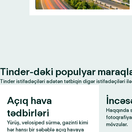
Tinder-dəki populyar maraql
Tinder istifadəçiləri adətən tətbiqin digər istifadəçiləri 
Açıq hava
İncəs
tədbirləri
Haqqında s
fotoqrafiya,
Yürüş, velosiped sürmə, gəzinti kimi
mövzular.
hər hansı bir səbəblə açıq havaya