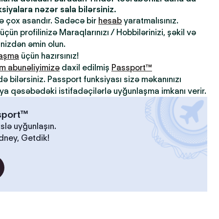
iyalara nəzər sala bilərsiniz.
də çox asandır. Sadəcə bir
hesab
yaratmalısınız.
çün profilinizə Maraqlarınızı / Hobbilərinizi, şəkil və
inizdən əmin olun.
laşma
üçün hazırsınız!
m abunəliyimizə
daxil edilmiş
Passport™
də bilərsiniz. Passport funksiyası sizə məkanınızı
ya qəsəbədəki istifadəçilərlə uyğunlaşma imkanı verir.
ssport™
slə uyğunlaşın.
idney, Getdik!