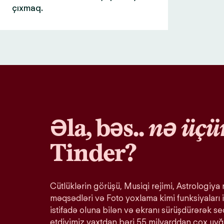
çıxmaq.
Əla, bəs..
nə üçü
Tinder?
Cütlüklərin görüşü, Musiqi rejimi, Astrologiya r
məqsədləri və Foto yoxlama kimi funksiyaları i
istifadə oluna bilən və ekranı sürüşdürərək s
etdiyimiz vaxtdan bəri 55 milyarddan çox uy