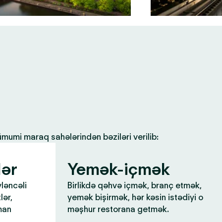
 ümumi maraq sahələrindən bəziləri verilib:
lər
Yemək-içmək
yləncəli
Birlikdə qəhvə içmək, branç etmək,
lər,
yemək bişirmək, hər kəsin istədiyi o
man
məşhur restorana getmək.