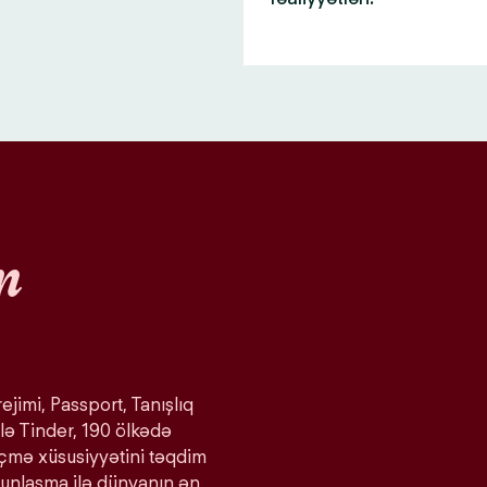
n
ejimi, Passport, Tanışlıq
lə Tinder, 190 ölkədə
eçmə xüsusiyyətini təqdim
ğunlaşma ilə dünyanın ən