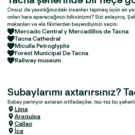
Onsuz da yaxınlığınızdakı insanları tapmaq üçün ən yaxşı
onları hara aparacağınızı bilirsinizmi? Sizi anlayırıq. Ş
məkanları və əla fikirlərdən bəyəndiyinizi seçin:
Mercado Central y Mercadillos de Tacna
Tacna Cathedral
Miculla Petroglyphs
Forest Municipal De Tacna
Railway museum
Subaylarımı axtarırsınız? T
Subay partnyor axtaran istifadəçilər, tez-tez bu şəhərl
Lima
Arequipa
Callao
İca