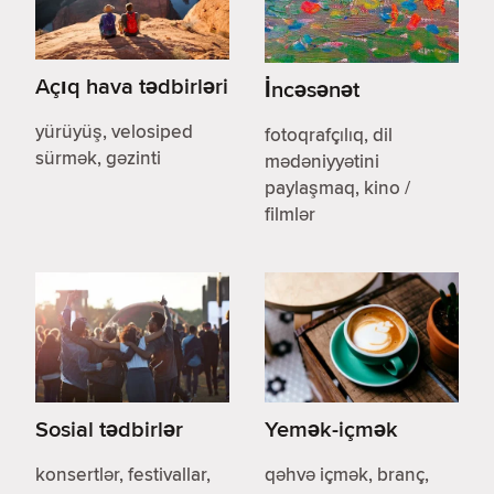
Açıq hava tədbirləri
İncəsənət
yürüyüş, velosiped
fotoqrafçılıq, dil
sürmək, gəzinti
mədəniyyətini
paylaşmaq, kino /
filmlər
Sosial tədbirlər
Yemək-içmək
konsertlər, festivallar,
qəhvə içmək, branç,