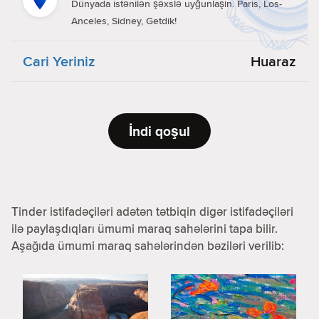
Dünyada istənilən şəxslə uyğunlaşın. Paris, Los-
Anceles, Sidney, Getdik!
Cari Yeriniz
Huaraz
İndi qoşul
Tinder istifadəçiləri adətən tətbiqin digər istifadəçiləri
ilə paylaşdıqları ümumi maraq sahələrini tapa bilir.
Aşağıda ümumi maraq sahələrindən bəziləri verilib: