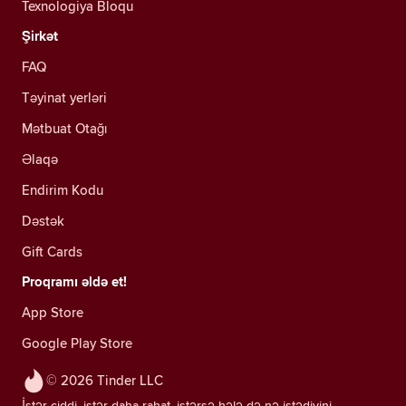
Texnologiya Bloqu
Şirkət
FAQ
Təyinat yerləri
Mətbuat Otağı
Əlaqə
Endirim Kodu
Dəstək
Gift Cards
Proqramı əldə et!
App Store
Google Play Store
© 2026 Tinder LLC
İstər ciddi, istər daha rahat, istərsə hələ də nə istədiyini