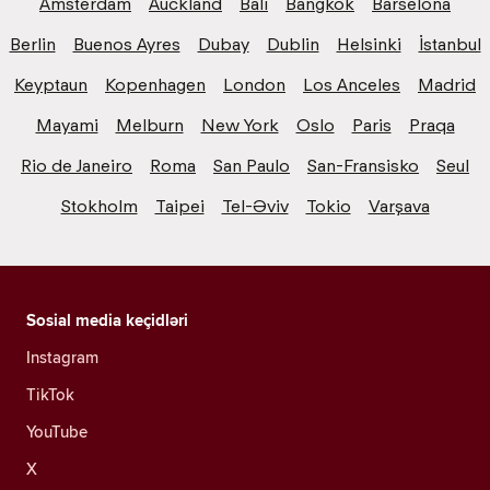
Amsterdam
Auckland
Bali
Bangkok
Barselona
Berlin
Buenos Ayres
Dubay
Dublin
Helsinki
İstanbul
Keyptaun
Kopenhagen
London
Los Anceles
Madrid
Mayami
Melburn
New York
Oslo
Paris
Praqa
Rio de Janeiro
Roma
San Paulo
San-Fransisko
Seul
Stokholm
Taipei
Tel-Əviv
Tokio
Varşava
Sosial media keçidləri
Instagram
TikTok
YouTube
X