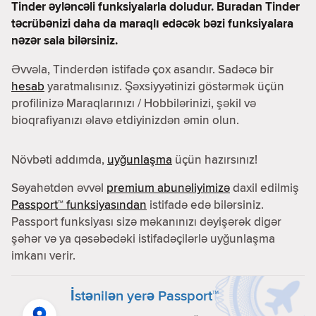
Tinder əyləncəli funksiyalarla doludur. Buradan Tinder
təcrübənizi daha da maraqlı edəcək bəzi funksiyalara
nəzər sala bilərsiniz.
Əvvəla, Tinderdən istifadə çox asandır. Sadəcə bir
hesab
yaratmalısınız. Şəxsiyyətinizi göstərmək üçün
profilinizə Maraqlarınızı / Hobbilərinizi, şəkil və
bioqrafiyanızı əlavə etdiyinizdən əmin olun.
Növbəti addımda,
uyğunlaşma
üçün hazırsınız!
Səyahətdən əvvəl
premium abunəliyimizə
daxil edilmiş
Passport™ funksiyasından
istifadə edə bilərsiniz.
Passport funksiyası sizə məkanınızı dəyişərək digər
şəhər və ya qəsəbədəki istifadəçilərlə uyğunlaşma
imkanı verir.
İstənilən yerə Passport™