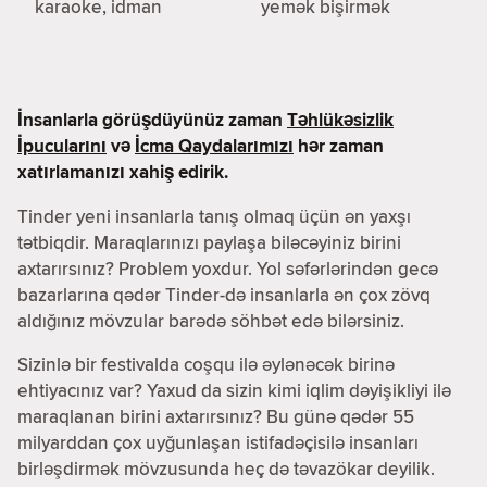
karaoke, idman
yemək bişirmək
İnsanlarla görüşdüyünüz zaman
Təhlükəsizlik
İpucularını
və
İcma Qaydalarımızı
hər zaman
xatırlamanızı xahiş edirik.
Tinder yeni insanlarla tanış olmaq üçün ən yaxşı
tətbiqdir. Maraqlarınızı paylaşa biləcəyiniz birini
axtarırsınız? Problem yoxdur. Yol səfərlərindən gecə
bazarlarına qədər Tinder-də insanlarla ən çox zövq
aldığınız mövzular barədə söhbət edə bilərsiniz.
Sizinlə bir festivalda coşqu ilə əylənəcək birinə
ehtiyacınız var? Yaxud da sizin kimi iqlim dəyişikliyi ilə
maraqlanan birini axtarırsınız? Bu günə qədər 55
milyarddan çox uyğunlaşan istifadəçisilə insanları
birləşdirmək mövzusunda heç də təvazökar deyilik.