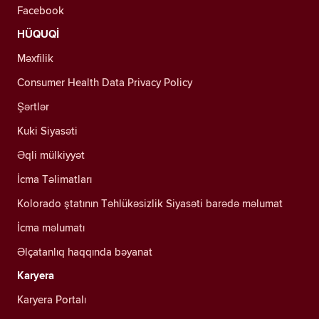
Facebook
HÜQUQİ
Məxfilik
Consumer Health Data Privacy Policy
Şərtlər
Kuki Siyasəti
Əqli mülkiyyət
İcma Təlimatları
Kolorado ştatının Təhlükəsizlik Siyasəti barədə məlumat
İcma məlumatı
Əlçatanlıq haqqında bəyanat
Karyera
Karyera Portalı