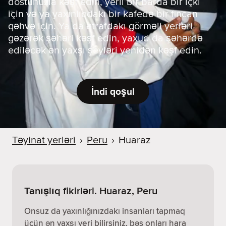
dostunuzla kəşf edin, yerli bir barda bir içki
için və ya yaxınlıqdakı bir kafedə bir fincan
qəhvə için. Ya da ətrafdakı görməli yerləri
gəzərək şəhəri kəşf edin, yaxud da şəhərdə
ediləcək ən yaxşı şeyləri yenidən kəşf edin.
İndi qoşul
Təyinat yerləri
›
Peru
›
Huaraz
Tanışlıq fikirləri. Huaraz, Peru
Onsuz da yaxınlığınızdakı insanları tapmaq
üçün ən yaxşı yeri bilirsiniz, bəs onları hara