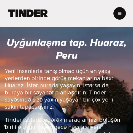
T
i
n
d
e
Uyğunlaşma tap. Huaraz,
r
H
Peru
o
m
e
Yeni insanlarla tanış olmaq üçün ən yaxşı
yerlərdən birində görüş məkanlarına bax:
Huaraz. İstər burada yaşayın, istərsə də
buraya bir səyahət planlaşdırın, Tinder
sayəsində sizə yaxın yaşayan bir çox yerli
sakin tapacaqsınız.
Tinder istifadə edərək maraqlarınızı bölüşən
biri ilə uyğunlaşın, gecə həyatını yeni