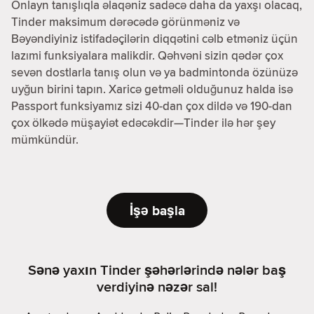
Onlayn tanışlıqla əlaqəniz sadəcə daha da yaxşı olacaq,
Tinder maksimum dərəcədə görünməniz və
Bəyəndiyiniz istifadəçilərin diqqətini cəlb etməniz üçün
lazımi funksiyalara malikdir. Qəhvəni sizin qədər çox
sevən dostlarla tanış olun və ya badmintonda özünüzə
uyğun birini tapın. Xaricə getməli olduğunuz halda isə
Passport funksiyamız sizi 40-dan çox dildə və 190-dan
çox ölkədə müşayiət edəcəkdir—Tinder ilə hər şey
mümkündür.
İşə başla
Sənə yaxın Tinder şəhərlərində nələr baş
verdiyinə nəzər sal!