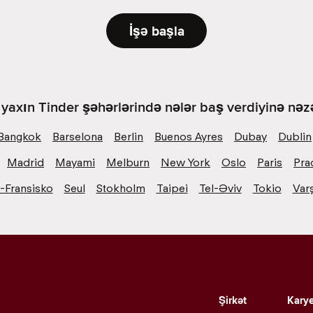
İşə başla
yaxın Tinder şəhərlərində nələr baş verdiyinə nəzə
Bangkok
Barselona
Berlin
Buenos Ayres
Dubay
Dublin
Madrid
Mayami
Melburn
New York
Oslo
Paris
Pra
-Fransisko
Seul
Stokholm
Taipei
Tel-Əviv
Tokio
Var
Şirkət
Kary