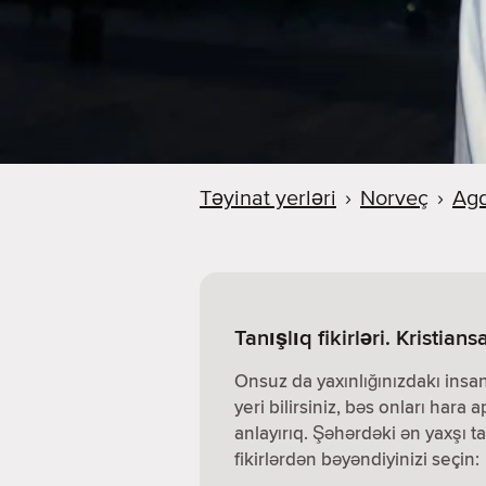
Təyinat yerləri
›
Norveç
›
Ag
Tanışlıq fikirləri. Kristian
Onsuz da yaxınlığınızdakı insa
yeri bilirsiniz, bəs onları hara a
anlayırıq. Şəhərdəki ən yaxşı ta
fikirlərdən bəyəndiyinizi seçin: