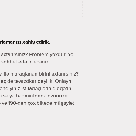
lamanızı xahiş edirik.
i axtarırsınız? Problem yoxdur. Yol
söhbət edə bilərsiniz.
yi ilə maraqlanan birini axtarırsınız?
eç də təvazökar deyilik. Onlayn
iyiniz istifadəçilərin diqqətini
olun və ya badmintonda özünüzə
də və 190-dan çox ölkədə müşayiət