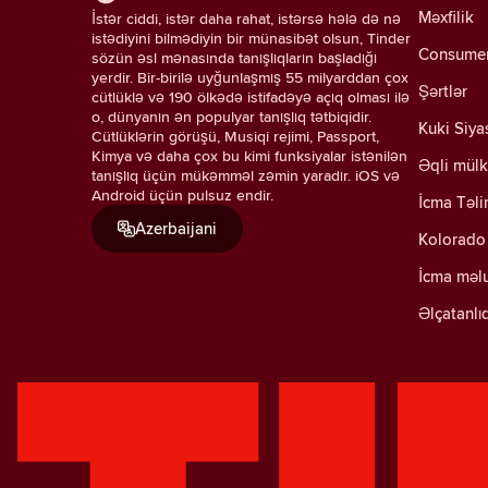
Məxfilik
İstər ciddi, istər daha rahat, istərsə hələ də nə
istədiyini bilmədiyin bir münasibət olsun, Tinder
Consumer 
sözün əsl mənasında tanışlıqların başladığı
yerdir. Bir-birilə uyğunlaşmış 55 milyarddan çox
Şərtlər
cütlüklə və 190 ölkədə istifadəyə açıq olması ilə
o, dünyanın ən populyar tanışlıq tətbiqidir.
Kuki Siya
Cütlüklərin görüşü, Musiqi rejimi, Passport,
Kimya və daha çox bu kimi funksiyalar istənilən
Əqli mülk
tanışlıq üçün mükəmməl zəmin yaradır. iOS və
Android üçün pulsuz endir.
İcma Təli
Azerbaijani
Kolorado 
İcma məl
Əlçatanlı