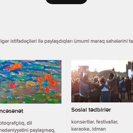
 digər istifadəçiləri ilə paylaşdıqları ümumi maraq sahələrini
Sosial tədbirlər
İncəsənət
konsertlər, festivallar,
otoqrafçılıq, dil
karaoke, idman
mədəniyyətini paylaşmaq,