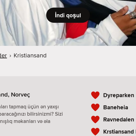
İndi qoşul
der
›
Kristiansand
sand, Norveç
Dyreparken
nları tapmaq üçün ən yaxşı
Baneheia
paracağınızı bilirsinizmi? Sizi
Ravnedalen 
nışlıq məkanları və əla
Krstiansan