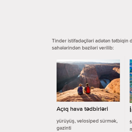
Tinder istifadəçiləri adətən tətbiqin
sahələrindən bəziləri verilib:
Açıq hava tədbirləri
yürüyüş, velosiped sürmək,
f
gəzinti