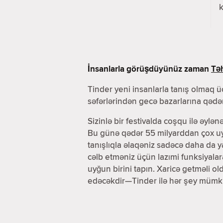
k
İnsanlarla görüşdüyünüz zaman
Təh
Tinder yeni insanlarla tanış olmaq üç
səfərlərindən gecə bazarlarına qədər
Sizinlə bir festivalda coşqu ilə əylən
Bu günə qədər 55 milyarddan çox uyğ
tanışlıqla əlaqəniz sadəcə daha da 
cəlb etməniz üçün lazımi funksiyala
uyğun birini tapın. Xaricə getməli o
edəcəkdir—Tinder ilə hər şey mümk