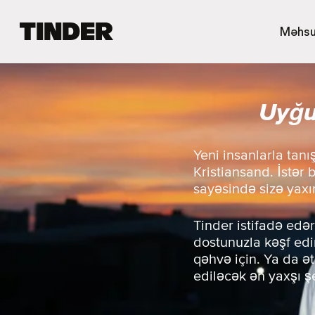
T
Məhsu
i
n
d
e
Uyğu
r
H
o
m
Yeni insanlarla tan
e
Kristiansand. İstər 
sayəsində sizə yaxı
Tinder istifadə edər
dostunuzla kəşf edin
qəhvə için. Ya da ə
ediləcək ən yaxşı ş