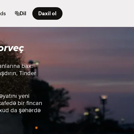
rds
Dil
Daxil ol
orveç
anlarına bax:
aşdırın, Tinder
əyatını yeni
 kafedə bir fincan
yaxud da şəhərdə