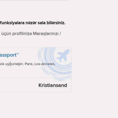
unksiyalara nəzər sala bilərsiniz.
üçün profilinizə Maraqlarınızı /
Passport™
lə uyğunlaşın. Paris, Los-Anceles,
Kristiansand