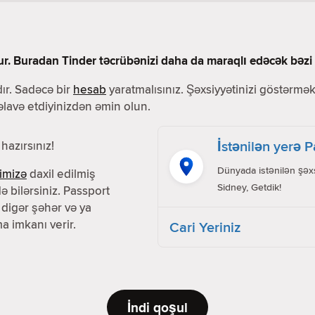
ur. Buradan Tinder təcrübənizi daha da maraqlı edəcək bəzi f
ır. Sadəcə bir
hesab
yaratmalısınız. Şəxsiyyətinizi göstərmək 
 əlavə etdiyinizdən əmin olun.
İstənilən yerə 
hazırsınız!
Dünyada istənilən şəxs
imizə
daxil edilmiş
Sidney, Getdik!
ə bilərsiniz. Passport
 digər şəhər və ya
a imkanı verir.
Cari Yeriniz
İndi qoşul