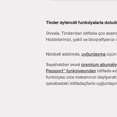
Tinder əyləncəli funksiyalarla dolud
Əvvəla, Tinderdən istifadə çox asand
Hobbilərinizi, şəkil və bioqrafiyanızı
Növbəti addımda,
uyğunlaşma
üçün 
Səyahətdən əvvəl
premium abunəliy
Passport™ funksiyasından
istifadə ed
funksiyası sizə məkanınızı dəyişərək
qəsəbədəki istifadəçilərlə uyğunlaşm