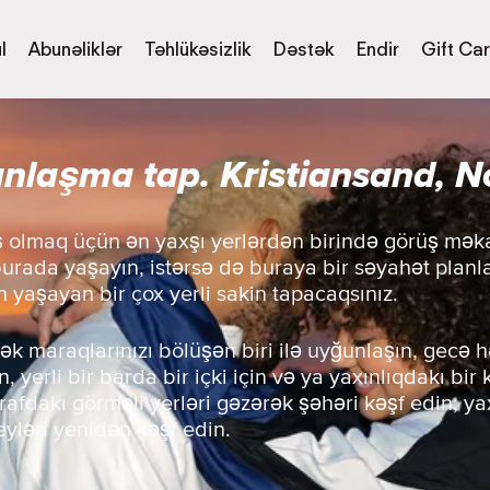
l
Abunəliklər
Təhlükəsizlik
Dəstək
Endir
Gift Ca
nlaşma tap. Kristiansand, N
ış olmaq üçün ən yaxşı yerlərdən birində görüş mək
burada yaşayın, istərsə də buraya bir səyahət planl
n yaşayan bir çox yerli sakin tapacaqsınız.
ək maraqlarınızı bölüşən biri ilə uyğunlaşın, gecə h
, yerli bir barda bir içki için və ya yaxınlıqdakı bir
trafdakı görməli yerləri gəzərək şəhəri kəşf edin, 
eyləri yenidən kəşf edin.