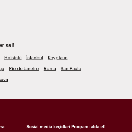
r sal!
Helsinki
İstanbul
Keyptaun
qa
Rio de Janeiro
Roma
San Paulo
şava
era
Sosial media keçidləri
Proqramı əldə et!