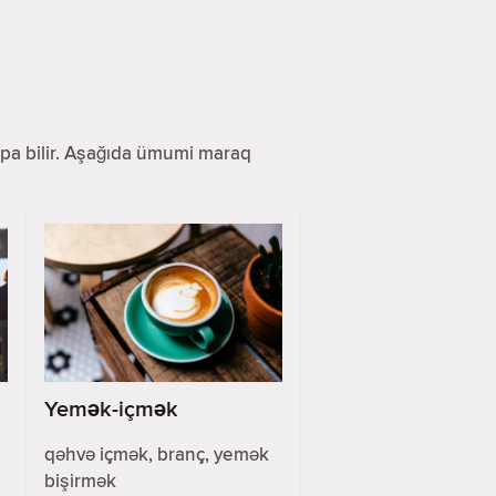
 tapa bilir. Aşağıda ümumi maraq
Yemək-içmək
qəhvə içmək, branç, yemək
bişirmək