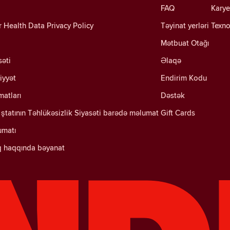
FAQ
Karye
Health Data Privacy Policy
Təyinat yerləri
Texno
Mətbuat Otağı
səti
Əlaqə
iyyət
Endirim Kodu
matları
Dəstək
ştatının Təhlükəsizlik Siyasəti barədə məlumat
Gift Cards
umatı
q haqqında bəyanat