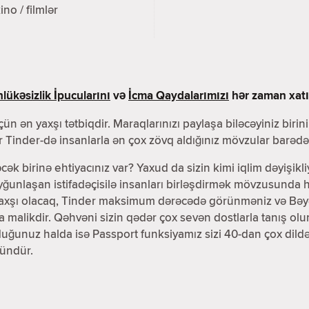
ino / filmlər
lükəsizlik İpucularını
və
İcma Qaydalarımızı
hər zaman xatır
ün ən yaxşı tətbiqdir. Maraqlarınızı paylaşa biləcəyiniz birin
 Tinder-də insanlarla ən çox zövq aldığınız mövzular barədə 
əcək birinə ehtiyacınız var? Yaxud da sizin kimi iqlim dəyişikli
unlaşan istifadəçisilə insanları birləşdirmək mövzusunda h
yaxşı olacaq, Tinder maksimum dərəcədə görünməniz və Bəyənd
ra malikdir. Qəhvəni sizin qədər çox sevən dostlarla tanış 
lduğunuz halda isə Passport funksiyamız sizi 40-dan çox dil
ündür.