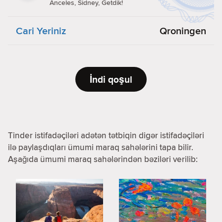
Anceles, Sidney, Getdik!
Cari Yeriniz
Qroningen
İndi qoşul
Tinder istifadəçiləri adətən tətbiqin digər istifadəçiləri
ilə paylaşdıqları ümumi maraq sahələrini tapa bilir.
Aşağıda ümumi maraq sahələrindən bəziləri verilib: