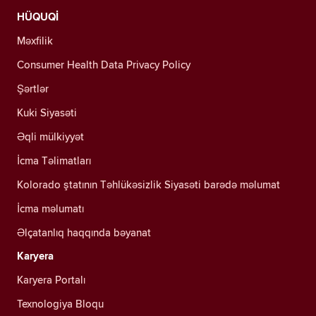
HÜQUQİ
Məxfilik
Consumer Health Data Privacy Policy
Şərtlər
Kuki Siyasəti
Əqli mülkiyyət
İcma Təlimatları
Kolorado ştatının Təhlükəsizlik Siyasəti barədə məlumat
İcma məlumatı
Əlçatanlıq haqqında bəyanat
Karyera
Karyera Portalı
Texnologiya Bloqu