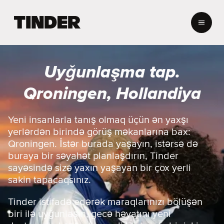
T
i
n
d
e
Uyğunlaşma tap.
r
H
Qroningen, Hollandiya
o
m
e
Yeni insanlarla tanış olmaq üçün ən yaxşı
yerlərdən birində görüş məkanlarına bax:
Qroningen. İstər burada yaşayın, istərsə də
buraya bir səyahət planlaşdırın, Tinder
sayəsində sizə yaxın yaşayan bir çox yerli
sakin tapacaqsınız.
Tinder istifadə edərək maraqlarınızı bölüşən
biri ilə uyğunlaşın, gecə həyatını yeni