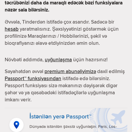
təcrübənizi daha da maraqlı edəcək bəzi funksiyalara
nəzər sala bilərsiniz.
Əvvəla, Tinderdən istifadə çox asandır. Sadəcə bir
hesab
yaratmalısınız. Şəxsiyyətinizi göstərmək üçün
profilinizə Maraqlarınızı / Hobbilərinizi, şəkil və
bioqrafiyanızı əlavə etdiyinizdən əmin olun.
Növbəti addımda,
uyğunlaşma
üçün hazırsınız!
Səyahətdən əvvəl
premium abunəliyimizə
daxil edilmiş
Passport™ funksiyasından
istifadə edə bilərsiniz.
Passport funksiyası sizə məkanınızı dəyişərək digər
şəhər və ya qəsəbədəki istifadəçilərlə uyğunlaşma
imkanı verir.
İstənilən yerə Passport™
Dünyada istənilən şəxslə uyğunlaşın. Paris, Los-