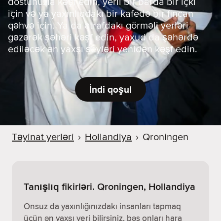
dostunuzla kəşf edin, yerli bir barda bir içki
için və ya yaxınlıqdakı bir kafedə bir fincan
qəhvə için. Ya da ətrafdakı görməli yerləri
gəzərək şəhəri kəşf edin, yaxud da şəhərdə
ediləcək ən yaxşı şeyləri yenidən kəşf edin.
İndi qoşul
Təyinat yerləri
›
Hollandiya
›
Qroningen
Tanışlıq fikirləri. Qroningen, Hollandiya
Onsuz da yaxınlığınızdakı insanları tapmaq
üçün ən yaxşı yeri bilirsiniz, bəs onları hara