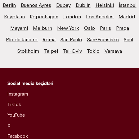
Berlin
Buenos Ayres
Dubay
Dublin
Helsinki
İstanbul
Keyptaun
Kopenhagen
London
Los Anceles
Madrid
Mayami
Melburn
New York
Oslo
Paris
Praqa
Rio de Janeiro
Roma
San Paulo
San-Fransisko
Seul
Stokholm
Taipei
Tel-Əviv
Tokio
Varşava
Sosial media keçidləri
Instagram
TikTok
YouTube
X
Facebook