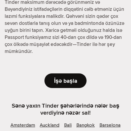
Tinder maksimum dərəcədə görünməniz və
Bəyəndiyiniz istifadəçilərin diqqətini cəlb etməniz üçün
lazımi funksiyalara malikdir. Qəhvəni sizin qədər çox
sevən dostlarla tanış olun və ya badmintonda özünüzə
uyğun birini tapın. Xaricə getməli olduğunuz halda isə
Passport funksiyamız sizi 40-dan çox dildə və 190-dan
çox ölkədə müşayiət edəcəkdir—Tinder ilə hər şey
mümkündür.
İşə başla
Sənə yaxın Tinder şəhərlərində nələr baş
verdiyinə nəzər sal!
Amsterdam
Auckland
Bali
Bangkok
Barselona