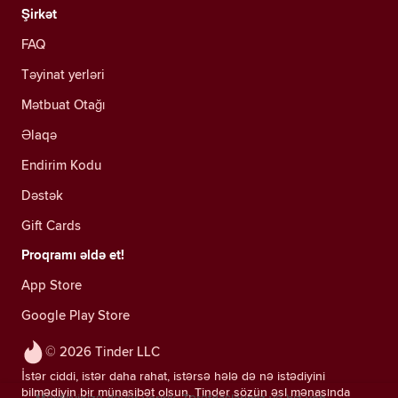
Şirkət
FAQ
Təyinat yerləri
Mətbuat Otağı
Əlaqə
Endirim Kodu
Dəstək
Gift Cards
Proqramı əldə et!
App Store
Google Play Store
© 2026 Tinder LLC
İstər ciddi, istər daha rahat, istərsə hələ də nə istədiyini
bilmədiyin bir münasibət olsun, Tinder sözün əsl mənasında