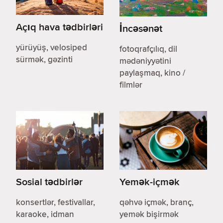
Açıq hava tədbirləri
İncəsənət
yürüyüş, velosiped
fotoqrafçılıq, dil
sürmək, gəzinti
mədəniyyətini
paylaşmaq, kino /
filmlər
Sosial tədbirlər
Yemək-içmək
konsertlər, festivallar,
qəhvə içmək, branç,
karaoke, idman
yemək bişirmək