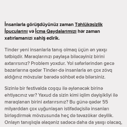
İnsanlarla görüşdüyünüz zaman
Təhlükəsizlik
İpucularını
və
İcma Qaydalarımızı
hər zaman
xatırlamanızı xahiş edirik.
Tinder yeni insanlarla tanış olmaq üçün ən yaxşı
tətbiqdir. Maraqlarınızı paylaşa biləcəyiniz birini
axtarırsınız? Problem yoxdur. Yol səfərlərindən gecə
bazarlarına qədər Tinder-də insanlarla ən çox zövq
aldığınız mövzular barədə söhbət edə bilərsiniz.
Sizinlə bir festivalda coşqu ilə əylənəcək birinə
ehtiyacınız var? Yaxud da sizin kimi iqlim dəyişikliyi ilə
maraqlanan birini axtarırsınız? Bu günə qədər 55
milyarddan çox uyğunlaşan istifadəçisilə insanları
birləşdirmək mövzusunda heç də təvazökar deyilik.
Onlayn tanışlıqla əlaqəniz sadəcə daha da yaxşı olacaq,