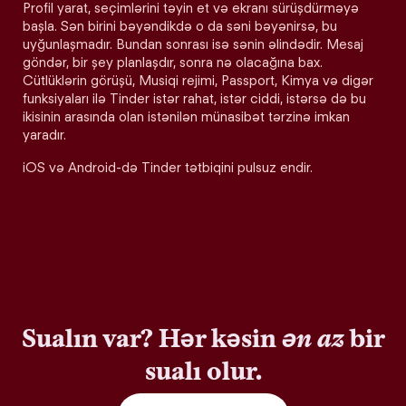
Profil yarat, seçimlərini təyin et və ekranı sürüşdürməyə
başla. Sən birini bəyəndikdə o da səni bəyənirsə, bu
uyğunlaşmadır. Bundan sonrası isə sənin əlindədir. Mesaj
göndər, bir şey planlaşdır, sonra nə olacağına bax.
Cütlüklərin görüşü, Musiqi rejimi, Passport, Kimya və digər
funksiyaları ilə Tinder istər rahat, istər ciddi, istərsə də bu
ikisinin arasında olan istənilən münasibət tərzinə imkan
yaradır.
iOS və Android-də Tinder tətbiqini pulsuz endir.
Sualın var? Hər kəsin
ən az
bir
sualı olur.