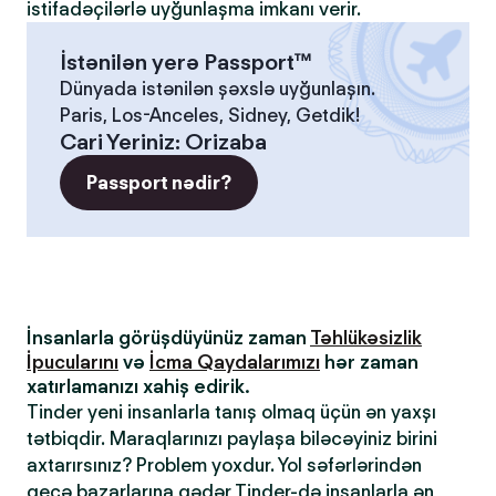
istifadəçilərlə uyğunlaşma imkanı verir.
İstənilən yerə Passport™
Dünyada istənilən şəxslə uyğunlaşın.
Paris, Los-Anceles, Sidney, Getdik!
Cari Yeriniz
:
Orizaba
Passport nədir?
İnsanlarla görüşdüyünüz zaman
Təhlükəsizlik
İpucularını
və
İcma Qaydalarımızı
hər zaman
xatırlamanızı xahiş edirik.
Tinder yeni insanlarla tanış olmaq üçün ən yaxşı
tətbiqdir. Maraqlarınızı paylaşa biləcəyiniz birini
axtarırsınız? Problem yoxdur. Yol səfərlərindən
gecə bazarlarına qədər Tinder-də insanlarla ən