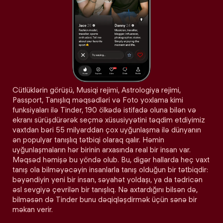
Cütlüklərin görüşü, Musiqi rejimi, Astrologiya rejimi,
Passport, Tanışlıq məqsədləri və Foto yoxlama kimi
funksiyaları ilə Tinder, 190 ölkədə istifadə oluna bilən və
ekranı sürüşdürərək seçmə xüsusiyyətini təqdim etdiyimiz
vaxtdan bəri 55 milyarddan çox uyğunlaşma ilə dünyanın
ən populyar tanışlıq tətbiqi olaraq qalır. Həmin
uyğunlaşmaların hər birinin arxasında real bir insan var.
Məqsəd həmişə bu yöndə olub. Bu, digər hallarda heç vaxt
tanış ola bilməyəcəyin insanlarla tanış olduğun bir tətbiqdir:
bəyəndiyin yeni bir insan, səyahət yoldaşı, ya da tədricən
əsl sevgiyə çevrilən bir tanışlıq. Nə axtardığını bilsən də,
bilməsən də Tinder bunu dəqiqləşdirmək üçün sənə bir
məkan verir.