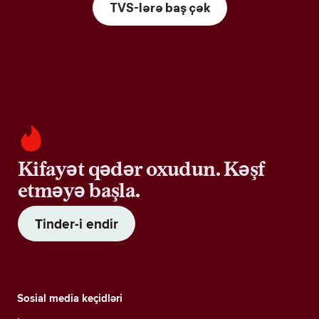
TVS-lərə baş çək
Kifayət qədər oxudun. Kəşf
etməyə başla.
Tinder-i endir
Sosial media keçidləri