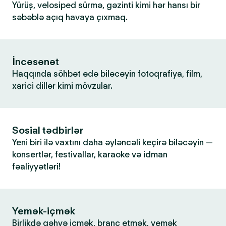
Yürüş, velosiped sürmə, gəzinti kimi hər hansı bir
səbəblə açıq havaya çıxmaq.
İncəsənət
Haqqında söhbət edə biləcəyin fotoqrafiya, film,
xarici dillər kimi mövzular.
Sosial tədbirlər
Yeni biri ilə vaxtını daha əyləncəli keçirə biləcəyin —
konsertlər, festivallar, karaoke və idman
fəaliyyətləri!
Yemək-içmək
Birlikdə qəhvə içmək, branç etmək, yemək