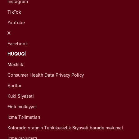
Instagram
TikTok
YouTube
X
Facebook
HÜQUQİ
Məxfilik
Consumer Health Data Privacy Policy
Şərtlər
Kuki Siyasəti
Əqli mülkiyyət
İcma Təlimatları
Kolorado ştatının Təhlükəsizlik Siyasəti barədə məlumat
İcma məlumatı