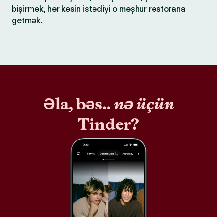
bişirmək, hər kəsin istədiyi o məşhur restorana
getmək.
Əla, bəs..
nə üçün
Tinder?