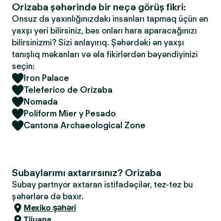
Orizaba şəhərində bir neçə görüş fikri:
Onsuz da yaxınlığınızdakı insanları tapmaq üçün ən
yaxşı yeri bilirsiniz, bəs onları hara aparacağınızı
bilirsinizmi? Sizi anlayırıq. Şəhərdəki ən yaxşı
tanışlıq məkanları və əla fikirlərdən bəyəndiyinizi
seçin:
Iron Palace
Teleferico de Orizaba
Nomada
Poliform Mier y Pesado
Cantona Archaeological Zone
Subaylarımı axtarırsınız? Orizaba
Subay partnyor axtaran istifadəçilər, tez-tez bu
şəhərlərə də baxır.
Mexiko şəhəri
Tijuana