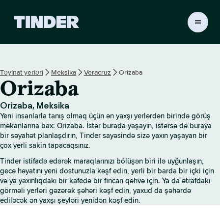
T
i
n
d
e
Təyinat yerləri
Meksika
Veracruz
Orizaba
r
Orizaba
H
o
m
Orizaba, Meksika
e
Yeni insanlarla tanış olmaq üçün ən yaxşı yerlərdən birində görüş
məkanlarına bax: Orizaba. İstər burada yaşayın, istərsə də buraya
bir səyahət planlaşdırın, Tinder sayəsində sizə yaxın yaşayan bir
çox yerli sakin tapacaqsınız.
Tinder istifadə edərək maraqlarınızı bölüşən biri ilə uyğunlaşın,
gecə həyatını yeni dostunuzla kəşf edin, yerli bir barda bir içki için
və ya yaxınlıqdakı bir kafedə bir fincan qəhvə için. Ya da ətrafdakı
görməli yerləri gəzərək şəhəri kəşf edin, yaxud da şəhərdə
ediləcək ən yaxşı şeyləri yenidən kəşf edin.