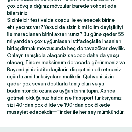
çox zövq aldığınız mövzular barədə söhbət edə
bilərsiniz.
Sizinlə bir festivalda coşqu ilə əylənəcək birinə
ehtiyacınız var? Yaxud da sizin kimi iqlim dəyişikliyi
ilə maraqlanan birini axtarırsınız? Bu günə qədər 55
milyarddan çox uyğunlaşan istifadəçisilə insanları
birləşdirmək mövzusunda heç də təvazökar deyilik.
Onlayn tanışlıqla əlaqəniz sadəcə daha da yaxşı
olacaq, Tinder maksimum dərəcədə görünməniz və
Bəyəndiyiniz istifadəçilərin diqqətini cəlb etməniz
üçün lazımi funksiyalara malikdir. Qəhvəni sizin
qədər çox sevən dostlarla tanış olun və ya
badmintonda özünüzə uyğun birini tapın. Xaricə
getməli olduğunuz halda isə Passport funksiyamız
sizi 40-dan çox dildə və 190-dan çox ölkədə
müşayiət edəcəkdir—Tinder ilə hər şey mümkündür.