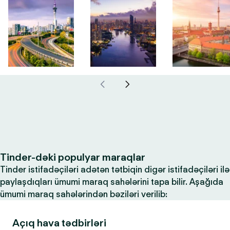
Tinder-dəki populyar maraqlar
Tinder istifadəçiləri adətən tətbiqin digər istifadəçiləri ilə
paylaşdıqları ümumi maraq sahələrini tapa bilir. Aşağıda
ümumi maraq sahələrindən bəziləri verilib:
Açıq hava tədbirləri