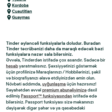
Kordoba
Cuautitlan
Guaymas
Tinder əyləncəli funksiyalarla doludur. Buradan
Tinder təcrübənizi daha da maraqlı edəcək bəzi
funksiyalara nəzər sala bilərsiniz.
Əvvəla, Tinderdən istifadə çox asandır. Sadəcə bir
hesab
yaratmalısınız. Şəxsiyyətinizi göstərmək
üçün profilinizə Maraqlarınızı / Hobbilərinizi, şəkil
və bioqrafiyanızı əlavə etdiyinizdən əmin olun.
Növbəti addımda,
uyğunlaşma
üçün hazırsınız!
Səyahətdən əvvəl
premium abunəliyimizə
daxil
edilmiş
Passport™ funksiyasından
istifadə edə
bilərsiniz. Passport funksiyası sizə məkanınızı
dəyişərək digər şəhər və ya qəsəbədəki