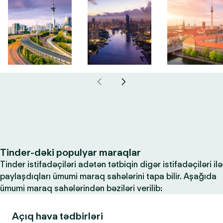
Tinder-dəki populyar maraqlar
Tinder istifadəçiləri adətən tətbiqin digər istifadəçiləri ilə
paylaşdıqları ümumi maraq sahələrini tapa bilir. Aşağıda
ümumi maraq sahələrindən bəziləri verilib:
Açıq hava tədbirləri