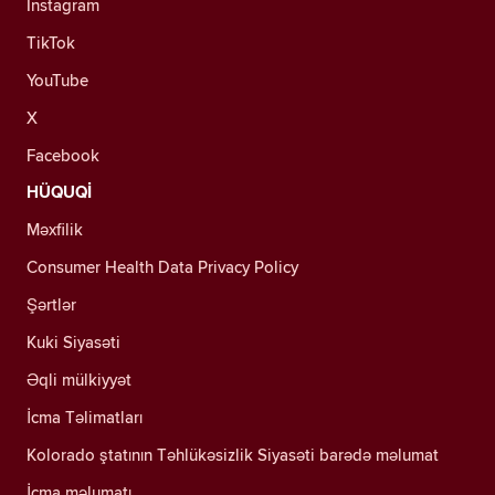
Instagram
TikTok
YouTube
X
Facebook
HÜQUQİ
Məxfilik
Consumer Health Data Privacy Policy
Şərtlər
Kuki Siyasəti
Əqli mülkiyyət
İcma Təlimatları
Kolorado ştatının Təhlükəsizlik Siyasəti barədə məlumat
İcma məlumatı