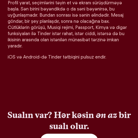
Profil yarat, seçimlərini təyin et və ekranı sürüşdürməyə
başla. Sən birini bəyəndikdə o da səni bəyənirsə, bu
uyğunlaşmadır. Bundan sonrası isə sənin əlindədir. Mesaj
göndər, bir şey planlaşdır, sonra nə olacağına bax.
Cütlüklərin görüşü, Musiqi rejimi, Passport, Kimya və digər
funksiyaları ilə Tinder istər rahat, istər ciddi, istərsə də bu
ikisinin arasında olan istənilən münasibət tərzinə imkan
yaradır.
iOS və Android-də Tinder tətbiqini pulsuz endir.
Sualın var? Hər kəsin
ən az
bir
sualı olur.