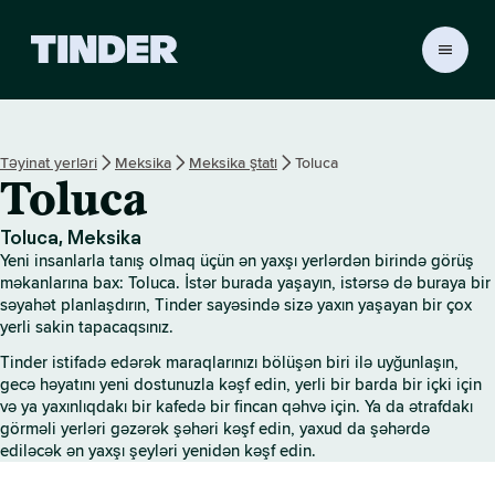
T
i
n
d
e
Təyinat yerləri
Meksika
Meksika ştatı
Toluca
r
Toluca
H
o
m
Toluca, Meksika
e
Yeni insanlarla tanış olmaq üçün ən yaxşı yerlərdən birində görüş
məkanlarına bax: Toluca. İstər burada yaşayın, istərsə də buraya bir
səyahət planlaşdırın, Tinder sayəsində sizə yaxın yaşayan bir çox
yerli sakin tapacaqsınız.
Tinder istifadə edərək maraqlarınızı bölüşən biri ilə uyğunlaşın,
gecə həyatını yeni dostunuzla kəşf edin, yerli bir barda bir içki için
və ya yaxınlıqdakı bir kafedə bir fincan qəhvə için. Ya da ətrafdakı
görməli yerləri gəzərək şəhəri kəşf edin, yaxud da şəhərdə
ediləcək ən yaxşı şeyləri yenidən kəşf edin.