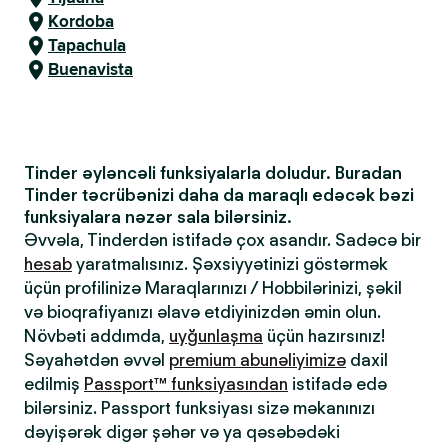
Kordoba
Tapachula
Buenavista
Tinder əyləncəli funksiyalarla doludur. Buradan
Tinder təcrübənizi daha da maraqlı edəcək bəzi
funksiyalara nəzər sala bilərsiniz.
Əvvəla, Tinderdən istifadə çox asandır. Sadəcə bir
hesab
yaratmalısınız. Şəxsiyyətinizi göstərmək
üçün profilinizə Maraqlarınızı / Hobbilərinizi, şəkil
və bioqrafiyanızı əlavə etdiyinizdən əmin olun.
Növbəti addımda,
uyğunlaşma
üçün hazırsınız!
Səyahətdən əvvəl
premium abunəliyimizə
daxil
edilmiş
Passport™ funksiyasından
istifadə edə
bilərsiniz. Passport funksiyası sizə məkanınızı
dəyişərək digər şəhər və ya qəsəbədəki