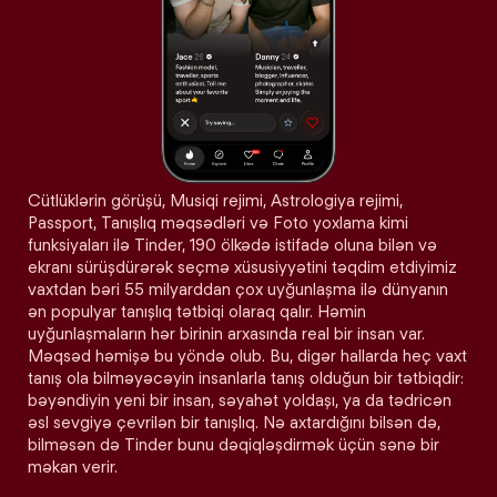
Cütlüklərin görüşü, Musiqi rejimi, Astrologiya rejimi,
Passport, Tanışlıq məqsədləri və Foto yoxlama kimi
funksiyaları ilə Tinder, 190 ölkədə istifadə oluna bilən və
ekranı sürüşdürərək seçmə xüsusiyyətini təqdim etdiyimiz
vaxtdan bəri 55 milyarddan çox uyğunlaşma ilə dünyanın
ən populyar tanışlıq tətbiqi olaraq qalır. Həmin
uyğunlaşmaların hər birinin arxasında real bir insan var.
Məqsəd həmişə bu yöndə olub. Bu, digər hallarda heç vaxt
tanış ola bilməyəcəyin insanlarla tanış olduğun bir tətbiqdir:
bəyəndiyin yeni bir insan, səyahət yoldaşı, ya da tədricən
əsl sevgiyə çevrilən bir tanışlıq. Nə axtardığını bilsən də,
bilməsən də Tinder bunu dəqiqləşdirmək üçün sənə bir
məkan verir.