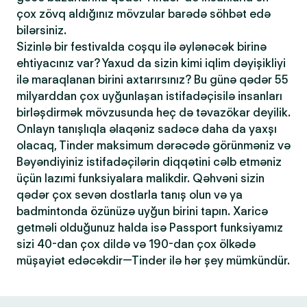
çox zövq aldığınız mövzular barədə söhbət edə
bilərsiniz.
Sizinlə bir festivalda coşqu ilə əylənəcək birinə
ehtiyacınız var? Yaxud da sizin kimi iqlim dəyişikliyi
ilə maraqlanan birini axtarırsınız? Bu günə qədər 55
milyarddan çox uyğunlaşan istifadəçisilə insanları
birləşdirmək mövzusunda heç də təvazökar deyilik.
Onlayn tanışlıqla əlaqəniz sadəcə daha da yaxşı
olacaq, Tinder maksimum dərəcədə görünməniz və
Bəyəndiyiniz istifadəçilərin diqqətini cəlb etməniz
üçün lazımi funksiyalara malikdir. Qəhvəni sizin
qədər çox sevən dostlarla tanış olun və ya
badmintonda özünüzə uyğun birini tapın. Xaricə
getməli olduğunuz halda isə Passport funksiyamız
sizi 40-dan çox dildə və 190-dan çox ölkədə
müşayiət edəcəkdir—Tinder ilə hər şey mümkündür.