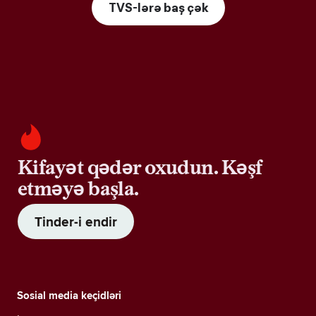
TVS-lərə baş çək
Kifayət qədər oxudun. Kəşf
etməyə başla.
Tinder-i endir
Sosial media keçidləri