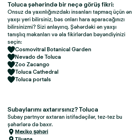
Toluca şəhərində bir neçə görüş fikri:
Onsuz da yaxınlığınızdakı insanları tapmaq üçün ən
yaxşı yeri bilirsiniz, bəs onları hara aparacağınızı
bilirsinizmi? Sizi anlayırıq. Şəhərdəki ən yaxşı
tanışlıq məkanları və əla fikirlərdən bəyəndiyinizi
seçin:
Cosmovitral Botanical Garden
Nevado de Toluca
Zoo Zacango
Toluca Cathedral
Toluca portals
Subaylarımı axtarırsınız? Toluca
Subay partnyor axtaran istifadəçilər, tez-tez bu
şəhərlərə də baxır.
Mexiko şəhəri
Tijuana