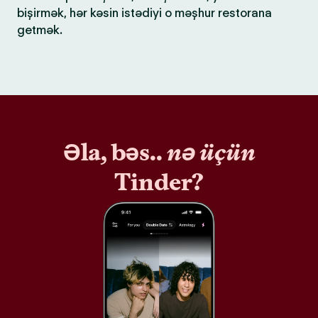
bişirmək, hər kəsin istədiyi o məşhur restorana
getmək.
Əla, bəs..
nə üçün
Tinder?