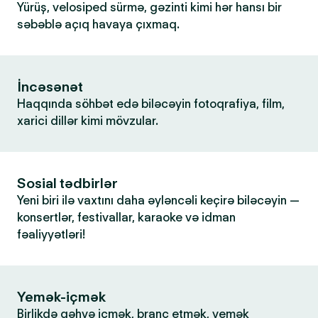
Yürüş, velosiped sürmə, gəzinti kimi hər hansı bir
səbəblə açıq havaya çıxmaq.
İncəsənət
Haqqında söhbət edə biləcəyin fotoqrafiya, film,
xarici dillər kimi mövzular.
Sosial tədbirlər
Yeni biri ilə vaxtını daha əyləncəli keçirə biləcəyin —
konsertlər, festivallar, karaoke və idman
fəaliyyətləri!
Yemək-içmək
Birlikdə qəhvə içmək, branç etmək, yemək