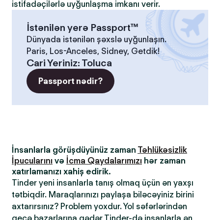
istifadəçilərlə uyğunlaşma imkanı verir.
İstənilən yerə Passport™
Dünyada istənilən şəxslə uyğunlaşın.
Paris, Los-Anceles, Sidney, Getdik!
Cari Yeriniz
:
Toluca
Passport nədir?
İnsanlarla görüşdüyünüz zaman
Təhlükəsizlik
İpucularını
və
İcma Qaydalarımızı
hər zaman
xatırlamanızı xahiş edirik.
Tinder yeni insanlarla tanış olmaq üçün ən yaxşı
tətbiqdir. Maraqlarınızı paylaşa biləcəyiniz birini
axtarırsınız? Problem yoxdur. Yol səfərlərindən
gecə bazarlarına qədər Tinder-də insanlarla ən