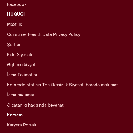
Facebook
HÜQUQİ
Məxfilik
Consumer Health Data Privacy Policy
Şərtlər
Kuki Siyasəti
Əqli mülkiyyət
İcma Təlimatları
Kolorado ştatının Təhlükəsizlik Siyasəti barədə məlumat
İcma məlumatı
Əlçatanlıq haqqında bəyanat
Karyera
Karyera Portalı