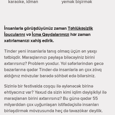
karaoke, idman
yemək bişirmək
İnsanlarla görüşdüyünüz zaman
Təhlükəsizlik
İpucularını
və
İcma Qaydalarımızı
hər zaman
xatırlamanızı xahiş edirik.
Tinder yeni insanlarla tanış olmaq üçün ən yaxşı
tətbiqdir. Maraqlarınızı paylaşa biləcəyiniz birini
axtarırsınız? Problem yoxdur. Yol səfərlərindən gecə
bazarlarına qədər Tinder-də insanlarla ən çox zövq
aldığınız mövzular barədə söhbət edə bilərsiniz.
Sizinlə bir festivalda coşqu ilə əylənəcək birinə
ehtiyacınız var? Yaxud da sizin kimi iqlim dəyişikliyi ilə
maraqlanan birini axtarırsınız? Bu günə qədər 55
milyarddan çox uyğunlaşan istifadəçisilə insanları
birləşdirmək mövzusunda heç də təvazökar deyilik.