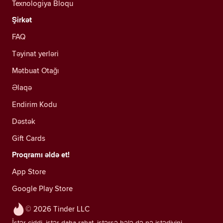
Texnologiya Bloqu
Şirkət
FAQ
Təyinat yerləri
Mətbuat Otağı
Əlaqə
Endirim Kodu
Dəstək
Gift Cards
Proqramı əldə et!
App Store
Google Play Store
© 2026 Tinder LLC
İstər ciddi, istər daha rahat, istərsə hələ də nə istədiyini