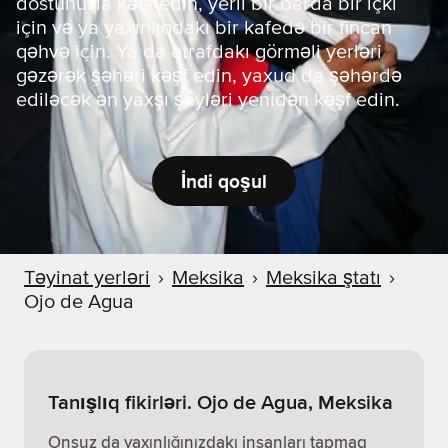
dostunuzla kəşf edin, yerli bir barda bir içki
için və ya yaxınlıqdakı bir kafedə bir fincan
qəhvə için. Ya da ətrafdakı görməli yerləri
gəzərək şəhəri kəşf edin, yaxud da şəhərdə
ediləcək ən yaxşı şeyləri yenidən kəşf edin.
İndi qoşul
Təyinat yerləri
›
Meksika
›
Meksika ştatı
›
Ojo de Agua
Tanışlıq fikirləri. Ojo de Agua, Meksika
Onsuz da yaxınlığınızdakı insanları tapmaq