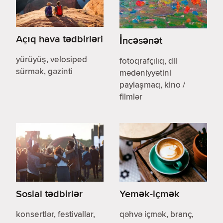
Açıq hava tədbirləri
İncəsənət
yürüyüş, velosiped
fotoqrafçılıq, dil
sürmək, gəzinti
mədəniyyətini
paylaşmaq, kino /
filmlər
Sosial tədbirlər
Yemək-içmək
konsertlər, festivallar,
qəhvə içmək, branç,