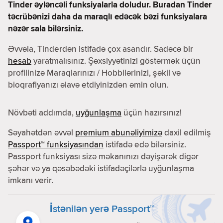
Tinder əyləncəli funksiyalarla doludur. Buradan Tinder
təcrübənizi daha da maraqlı edəcək bəzi funksiyalara
nəzər sala bilərsiniz.
Əvvəla, Tinderdən istifadə çox asandır. Sadəcə bir
hesab
yaratmalısınız. Şəxsiyyətinizi göstərmək üçün
profilinizə Maraqlarınızı / Hobbilərinizi, şəkil və
bioqrafiyanızı əlavə etdiyinizdən əmin olun.
Növbəti addımda,
uyğunlaşma
üçün hazırsınız!
Səyahətdən əvvəl
premium abunəliyimizə
daxil edilmiş
Passport™ funksiyasından
istifadə edə bilərsiniz.
Passport funksiyası sizə məkanınızı dəyişərək digər
şəhər və ya qəsəbədəki istifadəçilərlə uyğunlaşma
imkanı verir.
İstənilən yerə Passport™