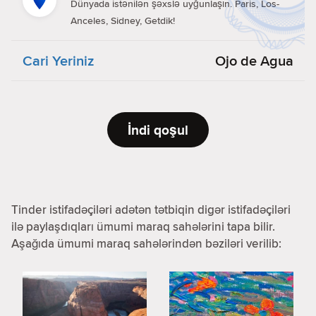
Dünyada istənilən şəxslə uyğunlaşın. Paris, Los-
Anceles, Sidney, Getdik!
Cari Yeriniz
Ojo de Agua
İndi qoşul
Tinder istifadəçiləri adətən tətbiqin digər istifadəçiləri
ilə paylaşdıqları ümumi maraq sahələrini tapa bilir.
Aşağıda ümumi maraq sahələrindən bəziləri verilib: