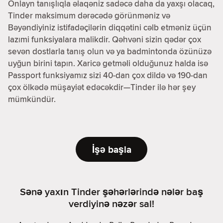
Onlayn tanışlıqla əlaqəniz sadəcə daha da yaxşı olacaq,
Tinder maksimum dərəcədə görünməniz və
Bəyəndiyiniz istifadəçilərin diqqətini cəlb etməniz üçün
lazımi funksiyalara malikdir. Qəhvəni sizin qədər çox
sevən dostlarla tanış olun və ya badmintonda özünüzə
uyğun birini tapın. Xaricə getməli olduğunuz halda isə
Passport funksiyamız sizi 40-dan çox dildə və 190-dan
çox ölkədə müşayiət edəcəkdir—Tinder ilə hər şey
mümkündür.
İşə başla
Sənə yaxın Tinder şəhərlərində nələr baş
verdiyinə nəzər sal!