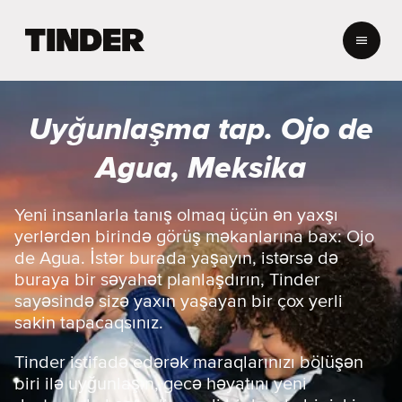
T
i
n
d
e
Uyğunlaşma tap. Ojo de
r
H
Agua, Meksika
o
m
e
Yeni insanlarla tanış olmaq üçün ən yaxşı
yerlərdən birində görüş məkanlarına bax: Ojo
de Agua. İstər burada yaşayın, istərsə də
buraya bir səyahət planlaşdırın, Tinder
sayəsində sizə yaxın yaşayan bir çox yerli
sakin tapacaqsınız.
Tinder istifadə edərək maraqlarınızı bölüşən
biri ilə uyğunlaşın, gecə həyatını yeni