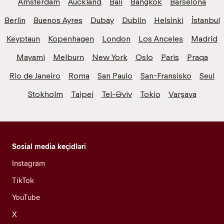
Amsterdam
Auckland
Bali
Bangkok
Barselona
Berlin
Buenos Ayres
Dubay
Dublin
Helsinki
İstanbul
Keyptaun
Kopenhagen
London
Los Anceles
Madrid
Mayami
Melburn
New York
Oslo
Paris
Praqa
Rio de Janeiro
Roma
San Paulo
San-Fransisko
Seul
Stokholm
Taipei
Tel-Əviv
Tokio
Varşava
Sosial media keçidləri
Instagram
TikTok
YouTube
X