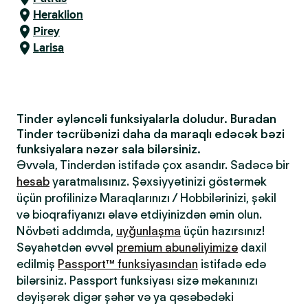
Heraklion
Pirey
Larisa
Tinder əyləncəli funksiyalarla doludur. Buradan
Tinder təcrübənizi daha da maraqlı edəcək bəzi
funksiyalara nəzər sala bilərsiniz.
Əvvəla, Tinderdən istifadə çox asandır. Sadəcə bir
hesab
yaratmalısınız. Şəxsiyyətinizi göstərmək
üçün profilinizə Maraqlarınızı / Hobbilərinizi, şəkil
və bioqrafiyanızı əlavə etdiyinizdən əmin olun.
Növbəti addımda,
uyğunlaşma
üçün hazırsınız!
Səyahətdən əvvəl
premium abunəliyimizə
daxil
edilmiş
Passport™ funksiyasından
istifadə edə
bilərsiniz. Passport funksiyası sizə məkanınızı
dəyişərək digər şəhər və ya qəsəbədəki