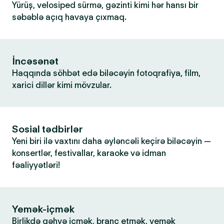
Yürüş, velosiped sürmə, gəzinti kimi hər hansı bir
səbəblə açıq havaya çıxmaq.
İncəsənət
Haqqında söhbət edə biləcəyin fotoqrafiya, film,
xarici dillər kimi mövzular.
Sosial tədbirlər
Yeni biri ilə vaxtını daha əyləncəli keçirə biləcəyin —
konsertlər, festivallar, karaoke və idman
fəaliyyətləri!
Yemək-içmək
Birlikdə qəhvə içmək, branç etmək, yemək