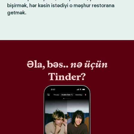
bişirmək, hər kəsin istədiyi o məşhur restorana
getmək.
Əla, bəs..
nə üçün
Tinder?