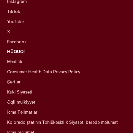
Instagram
TikTok
YouTube
X
Facebook
HÜQUQİ
Məxfilik
Consumer Health Data Privacy Policy
Şərtlər
Kuki Siyasəti
Əqli mülkiyyət
İcma Təlimatları
Kolorado ştatının Təhlükəsizlik Siyasəti barədə məlumat
İcma məlumatı