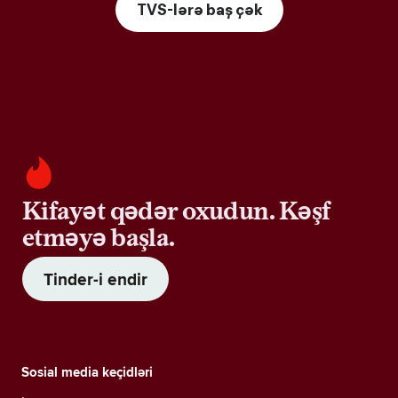
TVS-lərə baş çək
Kifayət qədər oxudun. Kəşf
etməyə başla.
Tinder-i endir
Sosial media keçidləri