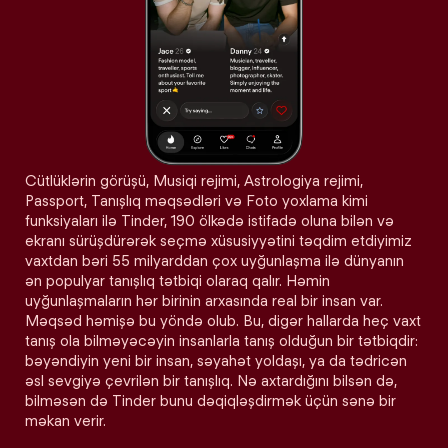
Cütlüklərin görüşü, Musiqi rejimi, Astrologiya rejimi,
Passport, Tanışlıq məqsədləri və Foto yoxlama kimi
funksiyaları ilə Tinder, 190 ölkədə istifadə oluna bilən və
ekranı sürüşdürərək seçmə xüsusiyyətini təqdim etdiyimiz
vaxtdan bəri 55 milyarddan çox uyğunlaşma ilə dünyanın
ən populyar tanışlıq tətbiqi olaraq qalır. Həmin
uyğunlaşmaların hər birinin arxasında real bir insan var.
Məqsəd həmişə bu yöndə olub. Bu, digər hallarda heç vaxt
tanış ola bilməyəcəyin insanlarla tanış olduğun bir tətbiqdir:
bəyəndiyin yeni bir insan, səyahət yoldaşı, ya da tədricən
əsl sevgiyə çevrilən bir tanışlıq. Nə axtardığını bilsən də,
bilməsən də Tinder bunu dəqiqləşdirmək üçün sənə bir
məkan verir.