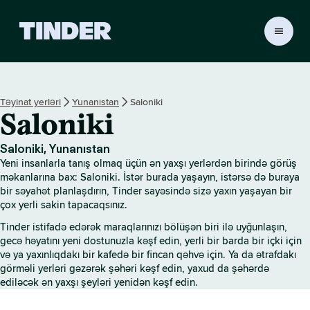
T
i
n
d
e
Təyinat yerləri
Yunanıstan
Saloniki
r
Saloniki
H
o
m
Saloniki, Yunanıstan
e
Yeni insanlarla tanış olmaq üçün ən yaxşı yerlərdən birində görüş
məkanlarına bax: Saloniki. İstər burada yaşayın, istərsə də buraya
bir səyahət planlaşdırın, Tinder sayəsində sizə yaxın yaşayan bir
çox yerli sakin tapacaqsınız.
Tinder istifadə edərək maraqlarınızı bölüşən biri ilə uyğunlaşın,
gecə həyatını yeni dostunuzla kəşf edin, yerli bir barda bir içki için
və ya yaxınlıqdakı bir kafedə bir fincan qəhvə için. Ya da ətrafdakı
görməli yerləri gəzərək şəhəri kəşf edin, yaxud da şəhərdə
ediləcək ən yaxşı şeyləri yenidən kəşf edin.