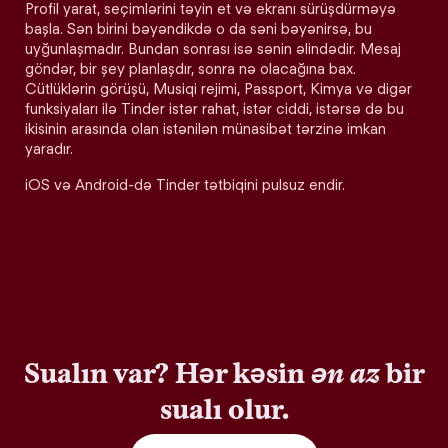
Profil yarat, seçimlərini təyin et və ekranı sürüşdürməyə
başla. Sən birini bəyəndikdə o da səni bəyənirsə, bu
uyğunlaşmadır. Bundan sonrası isə sənin əlindədir. Mesaj
göndər, bir şey planlaşdır, sonra nə olacağına bax.
Cütlüklərin görüşü, Musiqi rejimi, Passport, Kimya və digər
funksiyaları ilə Tinder istər rahat, istər ciddi, istərsə də bu
ikisinin arasında olan istənilən münasibət tərzinə imkan
yaradır.
iOS və Android-də Tinder tətbiqini pulsuz endir.
Sualın var? Hər kəsin
ən az
bir
sualı olur.