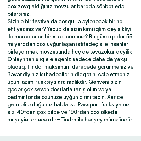
çox zövq aldığınız mövzular barədə söhbət edə
bilərsiniz.
Sizinlə bir festivalda coşqu ilə əylənəcək birinə
ehtiyacınız var? Yaxud da sizin kimi iqlim dəyişikliyi
ilə maraqlanan birini axtarırsınız? Bu günə qədər 55
milyarddan çox uyğunlaşan istifadəçisilə insanları
birləşdirmək mövzusunda heç də təvazökar deyilik.
Onlayn tanışlıqla əlaqəniz sadəcə daha da yaxşı
olacaq, Tinder maksimum dərəcədə görünməniz və
Bəyəndiyiniz istifadəçilərin diqqətini cəlb etməniz
üçün lazımi funksiyalara malikdir. Qəhvəni sizin
qədər çox sevən dostlarla tanış olun və ya
badmintonda özünüzə uyğun birini tapın. Xaricə
getməli olduğunuz halda isə Passport funksiyamız
sizi 40-dan çox dildə və 190-dan çox ölkədə
müşayiət edəcəkdir—Tinder ilə hər şey mümkündür.