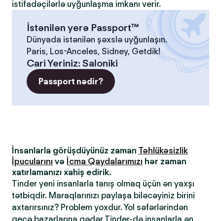
istifadəçilərlə uyğunlaşma imkanı verir.
İstənilən yerə Passport™
Dünyada istənilən şəxslə uyğunlaşın.
Paris, Los-Anceles, Sidney, Getdik!
Cari Yeriniz
:
Saloniki
Passport nədir?
İnsanlarla görüşdüyünüz zaman
Təhlükəsizlik
İpucularını
və
İcma Qaydalarımızı
hər zaman
xatırlamanızı xahiş edirik.
Tinder yeni insanlarla tanış olmaq üçün ən yaxşı
tətbiqdir. Maraqlarınızı paylaşa biləcəyiniz birini
axtarırsınız? Problem yoxdur. Yol səfərlərindən
gecə bazarlarına qədər Tinder-də insanlarla ən