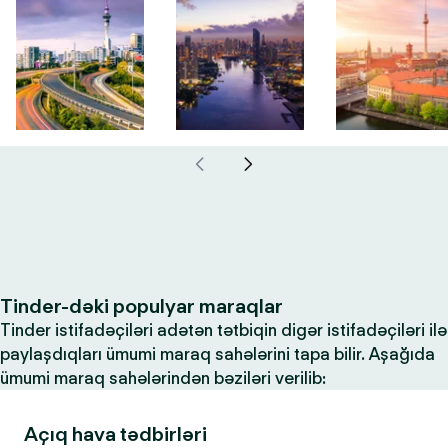
Tinder-dəki populyar maraqlar
Tinder istifadəçiləri adətən tətbiqin digər istifadəçiləri ilə
paylaşdıqları ümumi maraq sahələrini tapa bilir. Aşağıda
ümumi maraq sahələrindən bəziləri verilib:
Açıq hava tədbirləri