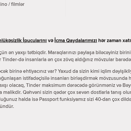
ino / filmlər
lükəsizlik İpucularını
və
İcma Qaydalarımızı
hər zaman xatır
ün ən yaxşı tətbiqdir. Maraqlarınızı paylaşa biləcəyiniz birin
 Tinder-də insanlarla ən çox zövq aldığınız mövzular barədə 
əcək birinə ehtiyacınız var? Yaxud da sizin kimi iqlim dəyişikli
unlaşan istifadəçisilə insanları birləşdirmək mövzusunda h
yaxşı olacaq, Tinder maksimum dərəcədə görünməniz və Bəyənd
ra malikdir. Qəhvəni sizin qədər çox sevən dostlarla tanış 
lduğunuz halda isə Passport funksiyamız sizi 40-dan çox dil
ündür.