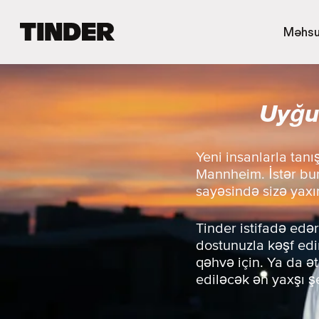
T
Məhsu
i
n
d
e
Uyğu
r
H
o
m
Yeni insanlarla tan
e
Mannheim. İstər bur
sayəsində sizə yaxı
Tinder istifadə edər
dostunuzla kəşf edin
qəhvə için. Ya da ə
ediləcək ən yaxşı ş