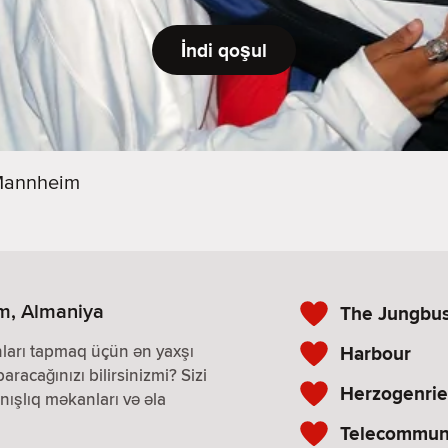
İndi qoşul
annheim
im, Almaniya
The Jungbusc
nları tapmaq üçün ən yaxşı
Harbour
paracağınızı bilirsinizmi? Sizi
Herzogenrie
nışlıq məkanları və əla
Telecommuni