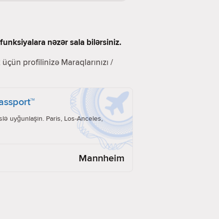
unksiyalara nəzər sala bilərsiniz.
üçün profilinizə Maraqlarınızı /
Passport™
lə uyğunlaşın. Paris, Los-Anceles,
Mannheim