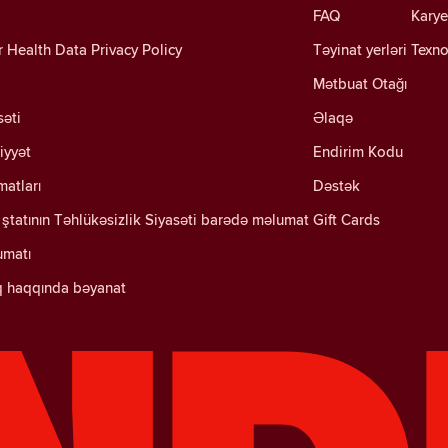
FAQ
Karye
Health Data Privacy Policy
Təyinat yerləri
Texno
Mətbuat Otağı
səti
Əlaqə
iyyət
Endirim Kodu
matları
Dəstək
ştatının Təhlükəsizlik Siyasəti barədə məlumat
Gift Cards
umatı
q haqqında bəyanat