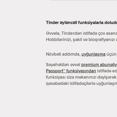
Tinder əyləncəli funksiyalarla dolud
Əvvəla, Tinderdən istifadə çox asand
Hobbilərinizi, şəkil və bioqrafiyanızı
Növbəti addımda,
uyğunlaşma
üçün 
Səyahətdən əvvəl
premium abunəliy
Passport™ funksiyasından
istifadə ed
funksiyası sizə məkanınızı dəyişərək
qəsəbədəki istifadəçilərlə uyğunlaşm