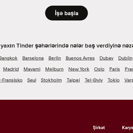
İşə başla
yaxın Tinder şəhərlərində nələr baş verdiyinə nəzə
Bangkok
Barselona
Berlin
Buenos Ayres
Dubay
Dublin
Madrid
Mayami
Melburn
New York
Oslo
Paris
Pra
-Fransisko
Seul
Stokholm
Taipei
Tel-Əviv
Tokio
Var
Şirkət
Kary