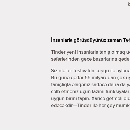
k
İnsanlarla görüşdüyünüz zaman
Təh
Tinder yeni insanlarla tanış olmaq üç
səfərlərindən gecə bazarlarına qədər
Sizinlə bir festivalda coşqu ilə əylən
Bu günə qədər 55 milyarddan çox uyğ
tanışlıqla əlaqəniz sadəcə daha da 
cəlb etməniz üçün lazımi funksiyala
uyğun birini tapın. Xaricə getməli o
edəcəkdir—Tinder ilə hər şey mümk