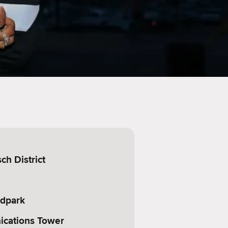
h District
dpark
cations Tower