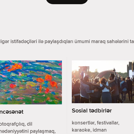
 digər istifadəçiləri ilə paylaşdıqları ümumi maraq sahələrini
Sosial tədbirlər
İncəsənət
konsertlər, festivallar,
otoqrafçılıq, dil
karaoke, idman
mədəniyyətini paylaşmaq,