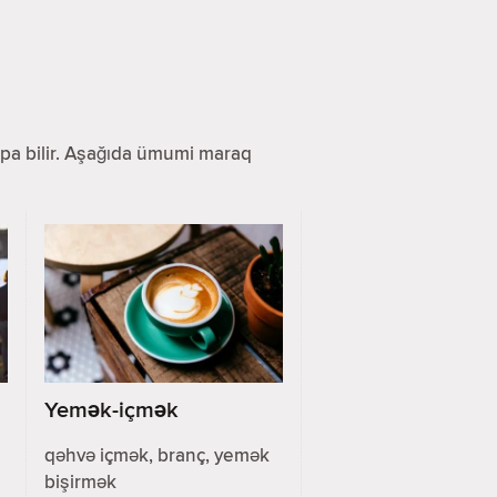
 tapa bilir. Aşağıda ümumi maraq
Yemək-içmək
qəhvə içmək, branç, yemək
bişirmək