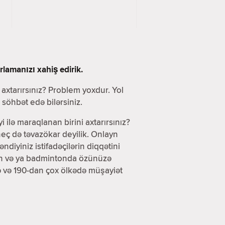
lamanızı xahiş edirik.
i axtarırsınız? Problem yoxdur. Yol
söhbət edə bilərsiniz.
yi ilə maraqlanan birini axtarırsınız?
eç də təvazökar deyilik. Onlayn
iyiniz istifadəçilərin diqqətini
olun və ya badmintonda özünüzə
də və 190-dan çox ölkədə müşayiət