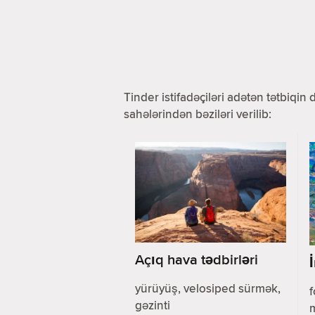
Tinder istifadəçiləri adətən tətbiqin
sahələrindən bəziləri verilib:
Açıq hava tədbirləri
yürüyüş, velosiped sürmək,
f
gəzinti