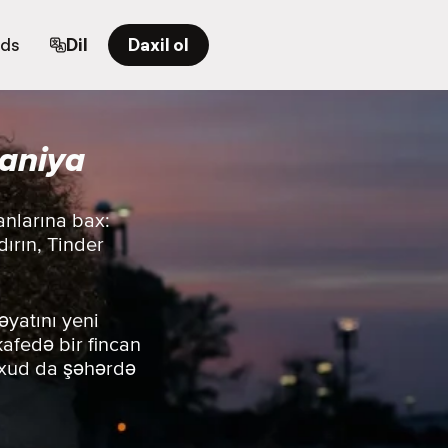
rds
Dil
Daxil ol
aniya
anlarına bax:
ırın, Tinder
əyatını yeni
 kafedə bir fincan
yaxud da şəhərdə