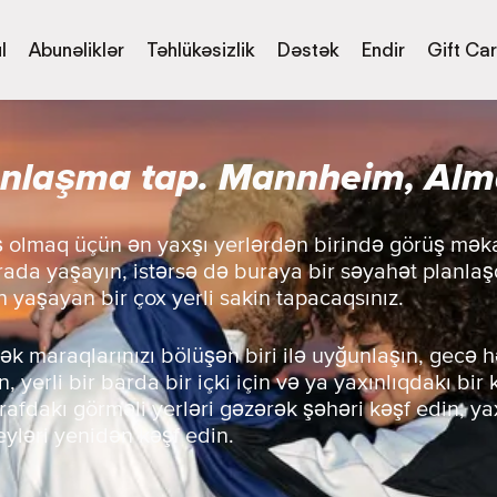
l
Abunəliklər
Təhlükəsizlik
Dəstək
Endir
Gift Ca
nlaşma tap. Mannheim, Alm
ış olmaq üçün ən yaxşı yerlərdən birində görüş mək
ada yaşayın, istərsə də buraya bir səyahət planlaşd
n yaşayan bir çox yerli sakin tapacaqsınız.
ək maraqlarınızı bölüşən biri ilə uyğunlaşın, gecə h
, yerli bir barda bir içki için və ya yaxınlıqdakı bir
trafdakı görməli yerləri gəzərək şəhəri kəşf edin, 
eyləri yenidən kəşf edin.