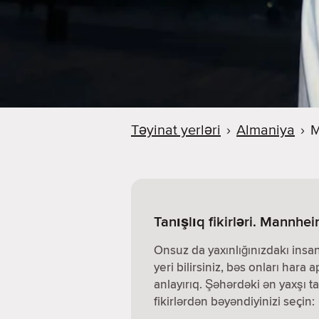
Təyinat yerləri
›
Almaniya
›
M
Tanışlıq fikirləri. Mannhe
Onsuz da yaxınlığınızdakı insa
yeri bilirsiniz, bəs onları hara a
anlayırıq. Şəhərdəki ən yaxşı ta
fikirlərdən bəyəndiyinizi seçin: