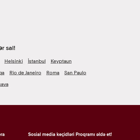
r sal!
Helsinki
İstanbul
Keyptaun
qa
Rio de Janeiro
Roma
San Paulo
şava
era
Sosial media keçidləri
Proqramı əldə et!