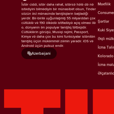
Məxfilik
İstər ciddi, istər daha rahat, istərsə hələ də nə
istədiyini bilmədiyin bir münasibət olsun, Tinder
Consumer 
sözün əsl mənasında tanışlıqların başladığı
yerdir. Bir-birilə uyğunlaşmış 55 milyarddan çox
Şərtlər
cütlüklə və 190 ölkədə istifadəyə açıq olması ilə
o, dünyanın ən populyar tanışlıq tətbiqidir.
Kuki Siya
Cütlüklərin görüşü, Musiqi rejimi, Passport,
Kimya və daha çox bu kimi funksiyalar istənilən
Əqli mülk
tanışlıq üçün mükəmməl zəmin yaradır. iOS və
Android üçün pulsuz endir.
İcma Təli
Azerbaijani
Kolorado 
İcma məl
Əlçatanlı