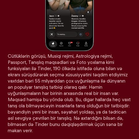
Cütlüklərin görüşü, Musiqi rejimi, Astrologiya rejimi,
Passport, Tanışlıq məqsədləri və Foto yoxlama kimi
funksiyaları ilə Tinder, 190 ölkədə istifadə oluna bilən və
ekranı sürüşdürərək seçmə xüsusiyyətini təqdim etdiyimiz
vaxtdan bəri 55 milyarddan çox uyğunlaşma ilə dünyanın
ən populyar tanışlıq tətbiqi olaraq qalır. Həmin
uyğunlaşmaların hər birinin arxasında real bir insan var.
Məqsəd həmişə bu yöndə olub. Bu, digər hallarda heç vaxt
tanış ola bilməyəcəyin insanlarla tanış olduğun bir tətbiqdir:
bəyəndiyin yeni bir insan, səyahət yoldaşı, ya da tədricən
əsl sevgiyə çevrilən bir tanışlıq. Nə axtardığını bilsən də,
bilməsən də Tinder bunu dəqiqləşdirmək üçün sənə bir
məkan verir.