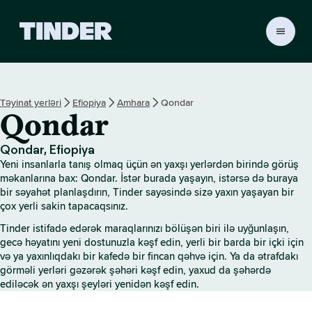
T
i
n
d
e
Təyinat yerləri
Efiopiya
Amhara
Qondar
r
Qondar
H
o
m
Qondar, Efiopiya
e
Yeni insanlarla tanış olmaq üçün ən yaxşı yerlərdən birində görüş
məkanlarına bax: Qondar. İstər burada yaşayın, istərsə də buraya
bir səyahət planlaşdırın, Tinder sayəsində sizə yaxın yaşayan bir
çox yerli sakin tapacaqsınız.
Tinder istifadə edərək maraqlarınızı bölüşən biri ilə uyğunlaşın,
gecə həyatını yeni dostunuzla kəşf edin, yerli bir barda bir içki için
və ya yaxınlıqdakı bir kafedə bir fincan qəhvə için. Ya da ətrafdakı
görməli yerləri gəzərək şəhəri kəşf edin, yaxud da şəhərdə
ediləcək ən yaxşı şeyləri yenidən kəşf edin.