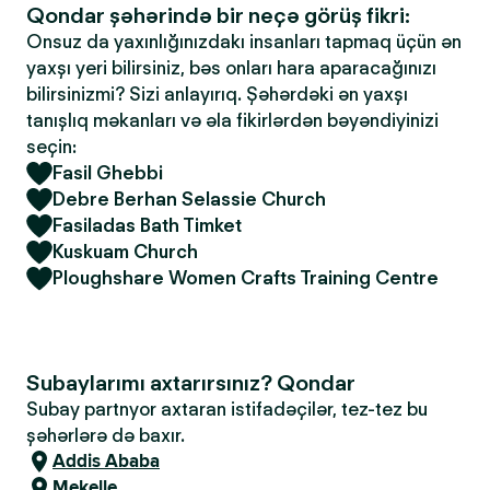
Qondar şəhərində bir neçə görüş fikri:
Onsuz da yaxınlığınızdakı insanları tapmaq üçün ən
yaxşı yeri bilirsiniz, bəs onları hara aparacağınızı
bilirsinizmi? Sizi anlayırıq. Şəhərdəki ən yaxşı
tanışlıq məkanları və əla fikirlərdən bəyəndiyinizi
seçin:
Fasil Ghebbi
Debre Berhan Selassie Church
Fasiladas Bath Timket
Kuskuam Church
Ploughshare Women Crafts Training Centre
Subaylarımı axtarırsınız? Qondar
Subay partnyor axtaran istifadəçilər, tez-tez bu
şəhərlərə də baxır.
Addis Ababa
Mekelle