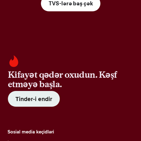
TVS-lərə baş çək
Kifayət qədər oxudun. Kəşf
etməyə başla.
Tinder-i endir
Sosial media keçidləri