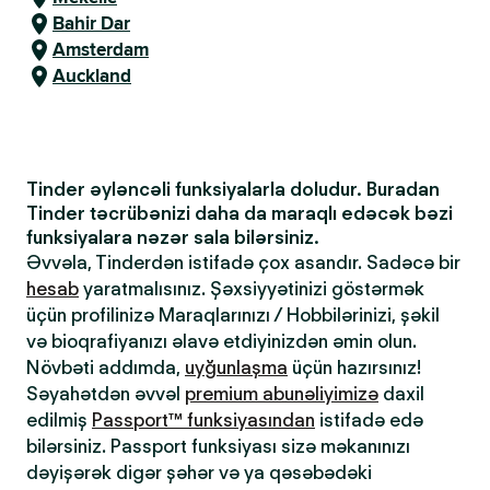
Bahir Dar
Amsterdam
Auckland
Tinder əyləncəli funksiyalarla doludur. Buradan
Tinder təcrübənizi daha da maraqlı edəcək bəzi
funksiyalara nəzər sala bilərsiniz.
Əvvəla, Tinderdən istifadə çox asandır. Sadəcə bir
hesab
yaratmalısınız. Şəxsiyyətinizi göstərmək
üçün profilinizə Maraqlarınızı / Hobbilərinizi, şəkil
və bioqrafiyanızı əlavə etdiyinizdən əmin olun.
Növbəti addımda,
uyğunlaşma
üçün hazırsınız!
Səyahətdən əvvəl
premium abunəliyimizə
daxil
edilmiş
Passport™ funksiyasından
istifadə edə
bilərsiniz. Passport funksiyası sizə məkanınızı
dəyişərək digər şəhər və ya qəsəbədəki