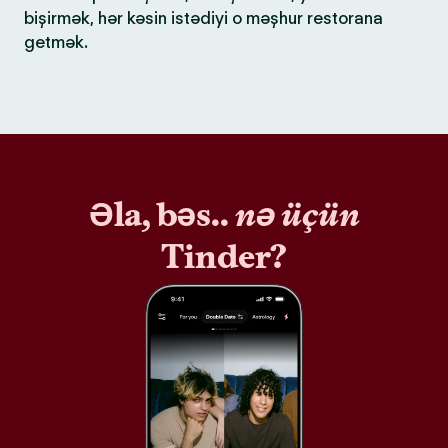
bişirmək, hər kəsin istədiyi o məşhur restorana
getmək.
Əla, bəs..
nə üçün
Tinder?