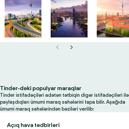
Tinder-dəki populyar maraqlar
Tinder istifadəçiləri adətən tətbiqin digər istifadəçiləri ilə
paylaşdıqları ümumi maraq sahələrini tapa bilir. Aşağıda
ümumi maraq sahələrindən bəziləri verilib:
Açıq hava tədbirləri