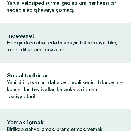
Yürüş, velosiped sürmə, gəzinti kimi hər hansı bir
səbəblə açıq havaya çıxmaq.
İncəsənət
Haqqında söhbət edə biləcəyin fotoqrafiya, film,
xarici dillər kimi mövzular.
Sosial tədbirlər
Yeni biri ilə vaxtını daha əyləncəli keçirə biləcəyin —
konsertlər, festivallar, karaoke və idman
fəaliyyətləri!
Yemək-içmək
Birlikdə qəhvə içmək, branç etmək, yemək