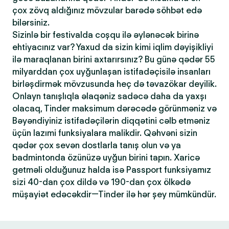
çox zövq aldığınız mövzular barədə söhbət edə
bilərsiniz.
Sizinlə bir festivalda coşqu ilə əylənəcək birinə
ehtiyacınız var? Yaxud da sizin kimi iqlim dəyişikliyi
ilə maraqlanan birini axtarırsınız? Bu günə qədər 55
milyarddan çox uyğunlaşan istifadəçisilə insanları
birləşdirmək mövzusunda heç də təvazökar deyilik.
Onlayn tanışlıqla əlaqəniz sadəcə daha da yaxşı
olacaq, Tinder maksimum dərəcədə görünməniz və
Bəyəndiyiniz istifadəçilərin diqqətini cəlb etməniz
üçün lazımi funksiyalara malikdir. Qəhvəni sizin
qədər çox sevən dostlarla tanış olun və ya
badmintonda özünüzə uyğun birini tapın. Xaricə
getməli olduğunuz halda isə Passport funksiyamız
sizi 40-dan çox dildə və 190-dan çox ölkədə
müşayiət edəcəkdir—Tinder ilə hər şey mümkündür.