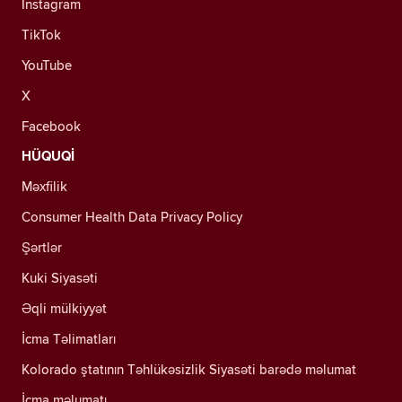
Instagram
TikTok
YouTube
X
Facebook
HÜQUQİ
Məxfilik
Consumer Health Data Privacy Policy
Şərtlər
Kuki Siyasəti
Əqli mülkiyyət
İcma Təlimatları
Kolorado ştatının Təhlükəsizlik Siyasəti barədə məlumat
İcma məlumatı