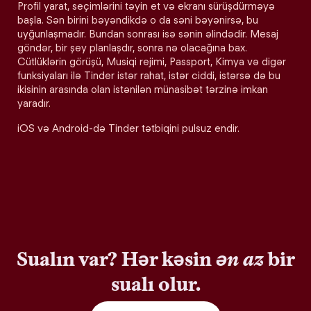
Profil yarat, seçimlərini təyin et və ekranı sürüşdürməyə
başla. Sən birini bəyəndikdə o da səni bəyənirsə, bu
uyğunlaşmadır. Bundan sonrası isə sənin əlindədir. Mesaj
göndər, bir şey planlaşdır, sonra nə olacağına bax.
Cütlüklərin görüşü, Musiqi rejimi, Passport, Kimya və digər
funksiyaları ilə Tinder istər rahat, istər ciddi, istərsə də bu
ikisinin arasında olan istənilən münasibət tərzinə imkan
yaradır.
iOS və Android-də Tinder tətbiqini pulsuz endir.
Sualın var? Hər kəsin
ən az
bir
sualı olur.