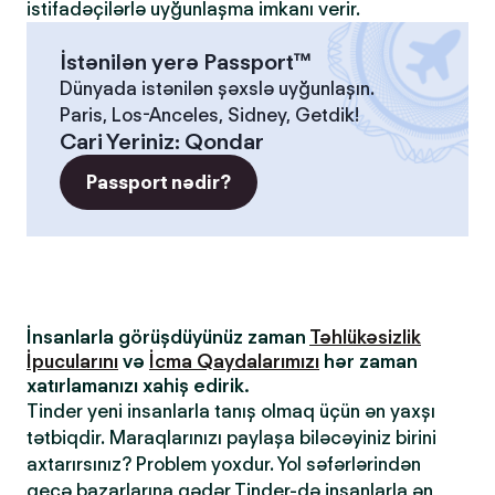
istifadəçilərlə uyğunlaşma imkanı verir.
İstənilən yerə Passport™
Dünyada istənilən şəxslə uyğunlaşın.
Paris, Los-Anceles, Sidney, Getdik!
Cari Yeriniz
:
Qondar
Passport nədir?
İnsanlarla görüşdüyünüz zaman
Təhlükəsizlik
İpucularını
və
İcma Qaydalarımızı
hər zaman
xatırlamanızı xahiş edirik.
Tinder yeni insanlarla tanış olmaq üçün ən yaxşı
tətbiqdir. Maraqlarınızı paylaşa biləcəyiniz birini
axtarırsınız? Problem yoxdur. Yol səfərlərindən
gecə bazarlarına qədər Tinder-də insanlarla ən