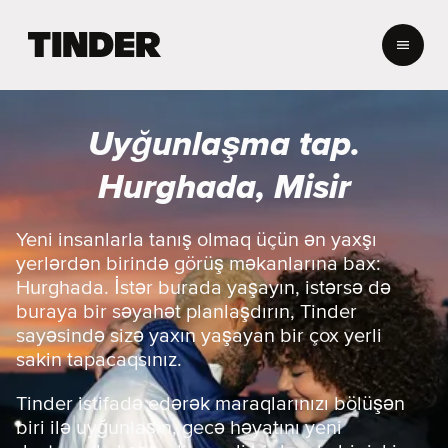
T
i
n
d
e
Uyğunlaşma tap.
r
H
Hurghada, Misir
o
m
e
Yeni insanlarla tanış olmaq üçün ən yaxşı
yerlərdən birində görüş məkanlarına bax:
Hurghada. İstər burada yaşayın, istərsə də
buraya bir səyahət planlaşdırın, Tinder
sayəsində sizə yaxın yaşayan bir çox yerli
sakin tapacaqsınız.
Tinder istifadə edərək maraqlarınızı bölüşən
biri ilə uyğunlaşın, gecə həyatını yeni