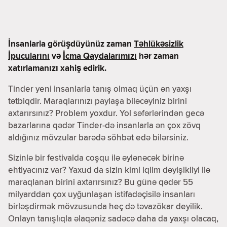
İnsanlarla görüşdüyünüz zaman
Təhlükəsizlik
İpucularını
və
İcma Qaydalarımızı
hər zaman
xatırlamanızı xahiş edirik.
Tinder yeni insanlarla tanış olmaq üçün ən yaxşı
tətbiqdir. Maraqlarınızı paylaşa biləcəyiniz birini
axtarırsınız? Problem yoxdur. Yol səfərlərindən gecə
bazarlarına qədər Tinder-də insanlarla ən çox zövq
aldığınız mövzular barədə söhbət edə bilərsiniz.
Sizinlə bir festivalda coşqu ilə əylənəcək birinə
ehtiyacınız var? Yaxud da sizin kimi iqlim dəyişikliyi ilə
maraqlanan birini axtarırsınız? Bu günə qədər 55
milyarddan çox uyğunlaşan istifadəçisilə insanları
birləşdirmək mövzusunda heç də təvazökar deyilik.
Onlayn tanışlıqla əlaqəniz sadəcə daha da yaxşı olacaq,