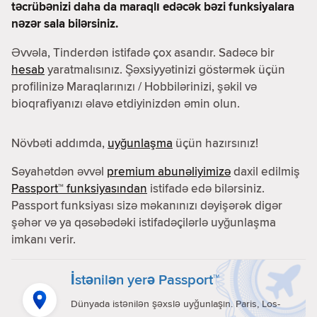
təcrübənizi daha da maraqlı edəcək bəzi funksiyalara
nəzər sala bilərsiniz.
Əvvəla, Tinderdən istifadə çox asandır. Sadəcə bir
hesab
yaratmalısınız. Şəxsiyyətinizi göstərmək üçün
profilinizə Maraqlarınızı / Hobbilərinizi, şəkil və
bioqrafiyanızı əlavə etdiyinizdən əmin olun.
Növbəti addımda,
uyğunlaşma
üçün hazırsınız!
Səyahətdən əvvəl
premium abunəliyimizə
daxil edilmiş
Passport™ funksiyasından
istifadə edə bilərsiniz.
Passport funksiyası sizə məkanınızı dəyişərək digər
şəhər və ya qəsəbədəki istifadəçilərlə uyğunlaşma
imkanı verir.
İstənilən yerə Passport™
Dünyada istənilən şəxslə uyğunlaşın. Paris, Los-