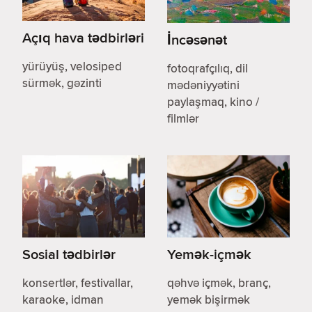
Açıq hava tədbirləri
İncəsənət
yürüyüş, velosiped
fotoqrafçılıq, dil
sürmək, gəzinti
mədəniyyətini
paylaşmaq, kino /
filmlər
Sosial tədbirlər
Yemək-içmək
konsertlər, festivallar,
qəhvə içmək, branç,
karaoke, idman
yemək bişirmək