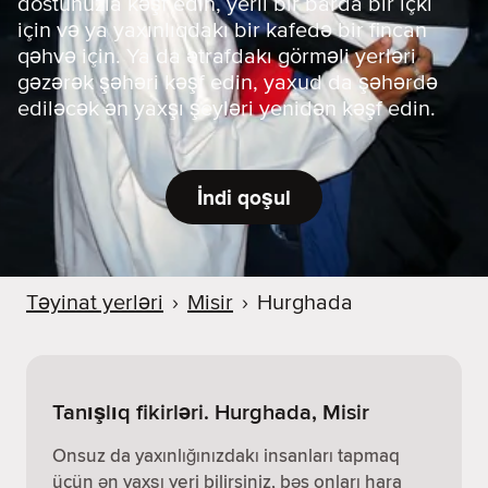
dostunuzla kəşf edin, yerli bir barda bir içki
için və ya yaxınlıqdakı bir kafedə bir fincan
qəhvə için. Ya da ətrafdakı görməli yerləri
gəzərək şəhəri kəşf edin, yaxud da şəhərdə
ediləcək ən yaxşı şeyləri yenidən kəşf edin.
İndi qoşul
Təyinat yerləri
›
Misir
›
Hurghada
Tanışlıq fikirləri. Hurghada, Misir
Onsuz da yaxınlığınızdakı insanları tapmaq
üçün ən yaxşı yeri bilirsiniz, bəs onları hara