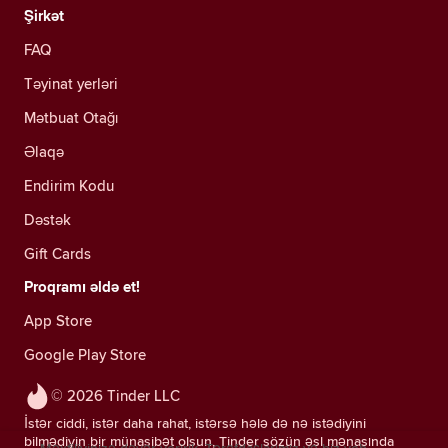
Şirkət
FAQ
Təyinat yerləri
Mətbuat Otağı
Əlaqə
Endirim Kodu
Dəstək
Gift Cards
Proqramı əldə et!
App Store
Google Play Store
© 2026 Tinder LLC
İstər ciddi, istər daha rahat, istərsə hələ də nə istədiyini
bilmədiyin bir münasibət olsun, Tinder sözün əsl mənasında