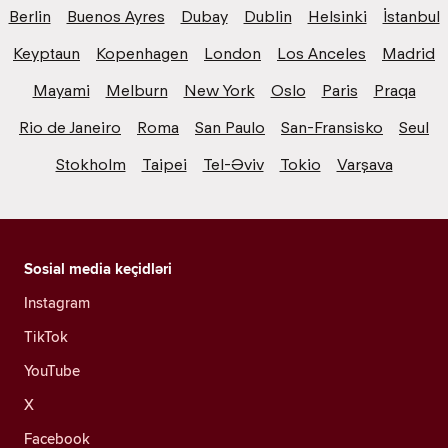
Berlin
Buenos Ayres
Dubay
Dublin
Helsinki
İstanbul
Keyptaun
Kopenhagen
London
Los Anceles
Madrid
Mayami
Melburn
New York
Oslo
Paris
Praqa
Rio de Janeiro
Roma
San Paulo
San-Fransisko
Seul
Stokholm
Taipei
Tel-Əviv
Tokio
Varşava
Sosial media keçidləri
Instagram
TikTok
YouTube
X
Facebook