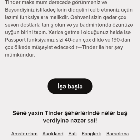
Tinder maksimum dərəcədə görünməniz və
Bəyəndiyiniz istifadəçilərin diqqətini cəlb etməniz üçün
lazımi funksiyalara malikdir. Qəhvəni sizin qədər çox
sevən dostlarla tanış olun və ya badmintonda özünüzə
uyğun birini tapın. Xaricə getməli olduğunuz halda isə
Passport funksiyamız sizi 40-dan çox dildə və 190-dan
çox ölkədə müşayiət edəcəkdir—Tinder ilə hər şey
mümkündür.
İşə başla
Sənə yaxın Tinder şəhərlərində nələr baş
verdiyinə nəzər sal!
Amsterdam
Auckland
Bali
Bangkok
Barselona