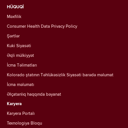
HÜQUQİ
Məxfilik
Consumer Health Data Privacy Policy
Şərtlər
Kuki Siyasəti
Əqli mülkiyyət
İcma Təlimatları
Kolorado ştatının Təhlükəsizlik Siyasəti barədə məlumat
İcma məlumatı
Əlçatanlıq haqqında bəyanat
Karyera
Karyera Portalı
Texnologiya Bloqu