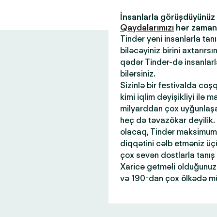
İnsanlarla görüşdüyünü
Qaydalarımızı
hər zaman x
Tinder yeni insanlarla tan
biləcəyiniz birini axtarır
qədər Tinder-də insanlar
bilərsiniz.
Sizinlə bir festivalda coş
kimi iqlim dəyişikliyi ilə 
milyarddan çox uyğunlaşan
heç də təvazökar deyilik.
olacaq, Tinder maksimum 
diqqətini cəlb etməniz üçü
çox sevən dostlarla tanış
Xaricə getməli olduğunuz 
və 190-dan çox ölkədə mü