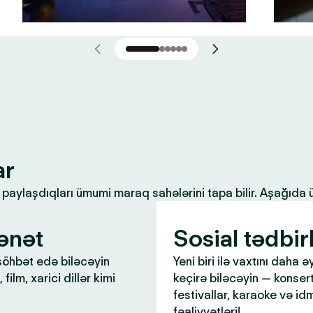
ar
ilə paylaşdıqları ümumi maraq sahələrini tapa bilir. Aşağıda
ənət
Sosial tədbir
öhbət edə biləcəyin
Yeni biri ilə vaxtını daha ə
 film, xarici dillər kimi
keçirə biləcəyin — konsert
festivallar, karaoke və id
fəaliyyətləri!