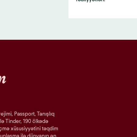
n
ejimi, Passport, Tanışlıq
lə Tinder, 190 ölkədə
eçmə xüsusiyyətini təqdim
ğunlaşma ilə dünyanın ən