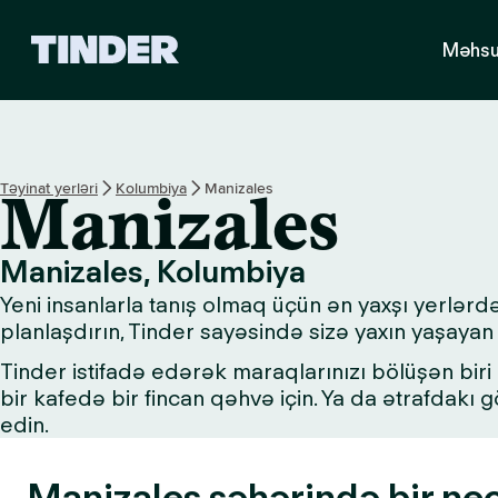
T
Məhsu
i
n
d
e
r
H
Təyinat yerləri
Kolumbiya
Manizales
Manizales
o
m
e
Manizales, Kolumbiya
Yeni insanlarla tanış olmaq üçün ən yaxşı yerlərd
planlaşdırın, Tinder sayəsində sizə yaxın yaşayan 
Tinder istifadə edərək maraqlarınızı bölüşən biri i
bir kafedə bir fincan qəhvə için. Ya da ətrafdakı
edin.
Manizales şəhərində bir neç