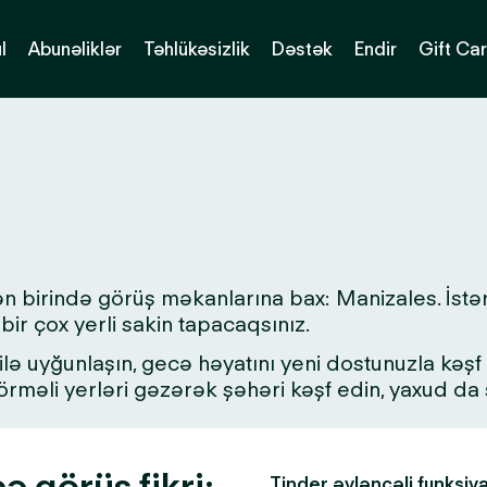
l
Abunəliklər
Təhlükəsizlik
Dəstək
Endir
Gift Ca
ən birində görüş məkanlarına bax: Manizales. İstə
bir çox yerli sakin tapacaqsınız.
lə uyğunlaşın, gecə həyatını yeni dostunuzla kəşf ed
 görməli yerləri gəzərək şəhəri kəşf edin, yaxud d
ə görüş fikri:
Tinder əyləncəli funksiy