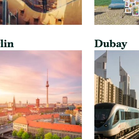
lin
Dubay