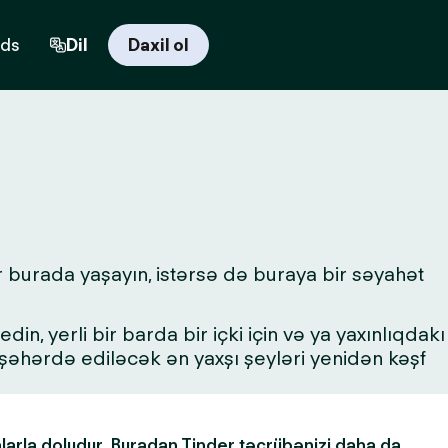
rds
Dil
Daxil ol
r burada yaşayın, istərsə də buraya bir səyahət
in, yerli bir barda bir içki için və ya yaxınlıqdakı
a şəhərdə ediləcək ən yaxşı şeyləri yenidən kəşf
alarla doludur. Buradan Tinder təcrübənizi daha da