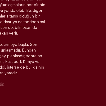
yğunlaşmaların hər birinin
bu yöndə olub. Bu, digər
larla tanış olduğun bir
oldaşı, ya da tədricən əsl
bilsən də, bilməsən də
kan verir.
ürüşdürməyə başla. Sən
yğunlaşmadır. Bundan
 şey planlaşdır, sonra nə
imi, Passport, Kimya və
iddi, istərsə də bu ikisinin
n yaradır.
ir.