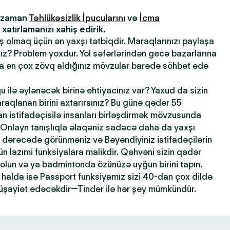
z zaman
Təhlükəsizlik İpucularını
və
İcma
atırlamanızı xahiş edirik.
ış olmaq üçün ən yaxşı tətbiqdir. Maraqlarınızı paylaşa
sınız? Problem yoxdur. Yol səfərlərindən gecə bazarlarına
la ən çox zövq aldığınız mövzular barədə söhbət edə
qu ilə əylənəcək birinə ehtiyacınız var? Yaxud da sizin
maraqlanan birini axtarırsınız? Bu günə qədər 55
 istifadəçisilə insanları birləşdirmək mövzusunda
 Onlayn tanışlıqla əlaqəniz sadəcə daha da yaxşı
dərəcədə görünməniz və Bəyəndiyiniz istifadəçilərin
n lazımi funksiyalara malikdir. Qəhvəni sizin qədər
 olun və ya badmintonda özünüzə uyğun birini tapın.
halda isə Passport funksiyamız sizi 40-dan çox dildə
şayiət edəcəkdir—Tinder ilə hər şey mümkündür.