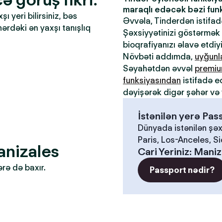
maraqlı edəcək bəzi funks
 yeri bilirsiniz, bəs
Əvvəla, Tinderdən istifa
əhərdəki ən yaxşı tanışlıq
Şəxsiyyətinizi göstərmək ü
bioqrafiyanızı əlavə etdiy
Növbəti addımda,
uyğun
Səyahətdən əvvəl
premiu
funksiyasından
istifadə e
dəyişərək digər şəhər və 
İstənilən yerə Pa
Dünyada istənilən şəx
Paris, Los-Anceles, S
anizales
Cari Yeriniz
:
Maniz
ərə də baxır.
Passport nədir?