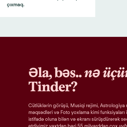
çıxmaq.
Əla, bəs..
nə üçü
Tinder?
Cütlüklərin görüşü, Musiqi rejimi, Astrologiya r
məqsədləri və Foto yoxlama kimi funksiyaları i
istifadə oluna bilən və ekranı sürüşdürərək s
etdiyimiz vaxtdan bəri 55 milyarddan çox uy