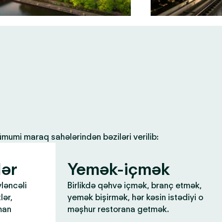
 ümumi maraq sahələrindən bəziləri verilib:
lər
Yemək-içmək
yləncəli
Birlikdə qəhvə içmək, branç etmək,
lər,
yemək bişirmək, hər kəsin istədiyi o
man
məşhur restorana getmək.