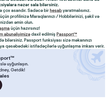
iyalara nəzər sala bilərsiniz.
də çox asandır. Sadəcə bir
hesab
yaratmalısınız.
çün profilinizə Maraqlarınızı / Hobbilərinizi, şəkil və
inizdən əmin olun.
laşma
üçün hazırsınız!
m abunəliyimizə
daxil edilmiş
Passport™
də bilərsiniz. Passport funksiyası sizə məkanınızı
ya qəsəbədəki istifadəçilərlə uyğunlaşma imkanı verir.
ssport™
slə uyğunlaşın.
idney, Getdik!
ales