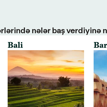
rlərində nələr baş verdiyinə n
Bali
Bar