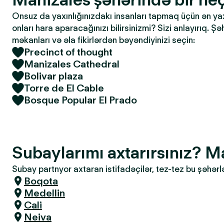
Onsuz da yaxınlığınızdakı insanları tapmaq üçün ən yaxşı
onları hara aparacağınızı bilirsinizmi? Sizi anlayırıq. Ş
məkanları və əla fikirlərdən bəyəndiyinizi seçin:
Precinct of thought
Manizales Cathedral
Bolivar plaza
Torre de El Cable
Bosque Popular El Prado
Subaylarımı axtarırsınız? M
Subay partnyor axtaran istifadəçilər, tez-tez bu şəhərl
Boqota
Medellin
Cali
Neiva