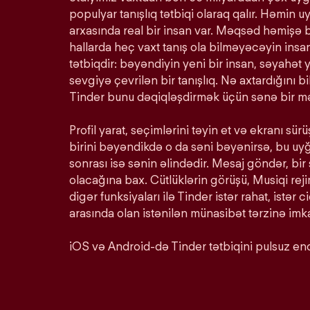
populyar tanışlıq tətbiqi olaraq qalır. Həmin u
arxasında real bir insan var. Məqsəd həmişə 
hallarda heç vaxt tanış ola bilməyəcəyin insan
tətbiqdir: bəyəndiyin yeni bir insan, səyahət y
sevgiyə çevrilən bir tanışlıq. Nə axtardığını 
Tinder bunu dəqiqləşdirmək üçün sənə bir mə
Profil yarat, seçimlərini təyin et və ekranı s
birini bəyəndikdə o da səni bəyənirsə, bu u
sonrası isə sənin əlindədir. Mesaj göndər, bir
olacağına bax. Cütlüklərin görüşü, Musiqi rej
digər funksiyaları ilə Tinder istər rahat, istər c
arasında olan istənilən münasibət tərzinə imka
iOS və Android-də Tinder tətbiqini pulsuz end