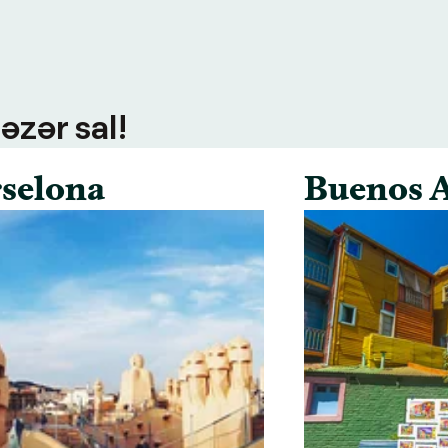
əzər sal!
selona
Buenos A