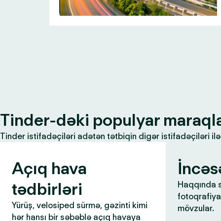
Tinder-dəki populyar maraql
Tinder istifadəçiləri adətən tətbiqin digər istifadəçiləri 
Açıq hava
İncəs
tədbirləri
Haqqında s
fotoqrafiya,
Yürüş, velosiped sürmə, gəzinti kimi
mövzular.
hər hansı bir səbəblə açıq havaya