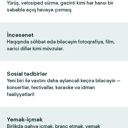
Yürüş, velosiped sürmə, gəzinti kimi hər hansı bir
səbəblə açıq havaya çıxmaq.
İncəsənət
Haqqında söhbət edə biləcəyin fotoqrafiya, film,
xarici dillər kimi mövzular.
Sosial tədbirlər
Yeni biri ilə vaxtını daha əyləncəli keçirə biləcəyin —
konsertlər, festivallar, karaoke və idman
fəaliyyətləri!
Yemək-içmək
Birlikdə qəhvə içmək, branç etmək, yemək