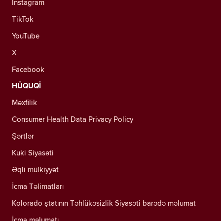
Instagram
TikTok
YouTube
X
Facebook
HÜQUQİ
Məxfilik
Consumer Health Data Privacy Policy
Şərtlər
Kuki Siyasəti
Əqli mülkiyyət
İcma Təlimatları
Kolorado ştatının Təhlükəsizlik Siyasəti barədə məlumat
İcma məlumatı