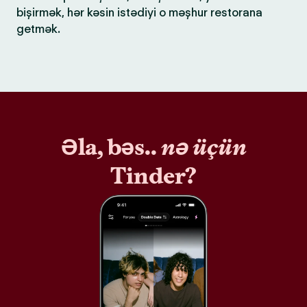
bişirmək, hər kəsin istədiyi o məşhur restorana
getmək.
Əla, bəs..
nə üçün
Tinder?