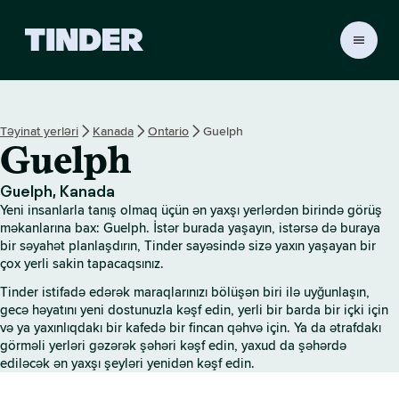
T
i
n
d
e
Təyinat yerləri
Kanada
Ontario
Guelph
r
Guelph
H
o
m
Guelph, Kanada
e
Yeni insanlarla tanış olmaq üçün ən yaxşı yerlərdən birində görüş
məkanlarına bax: Guelph. İstər burada yaşayın, istərsə də buraya
bir səyahət planlaşdırın, Tinder sayəsində sizə yaxın yaşayan bir
çox yerli sakin tapacaqsınız.
Tinder istifadə edərək maraqlarınızı bölüşən biri ilə uyğunlaşın,
gecə həyatını yeni dostunuzla kəşf edin, yerli bir barda bir içki için
və ya yaxınlıqdakı bir kafedə bir fincan qəhvə için. Ya da ətrafdakı
görməli yerləri gəzərək şəhəri kəşf edin, yaxud da şəhərdə
ediləcək ən yaxşı şeyləri yenidən kəşf edin.