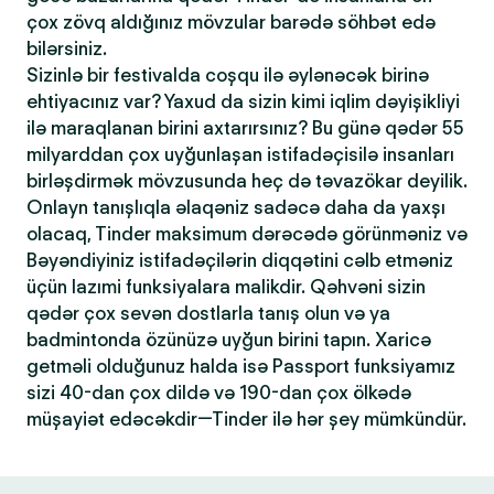
çox zövq aldığınız mövzular barədə söhbət edə
bilərsiniz.
Sizinlə bir festivalda coşqu ilə əylənəcək birinə
ehtiyacınız var? Yaxud da sizin kimi iqlim dəyişikliyi
ilə maraqlanan birini axtarırsınız? Bu günə qədər 55
milyarddan çox uyğunlaşan istifadəçisilə insanları
birləşdirmək mövzusunda heç də təvazökar deyilik.
Onlayn tanışlıqla əlaqəniz sadəcə daha da yaxşı
olacaq, Tinder maksimum dərəcədə görünməniz və
Bəyəndiyiniz istifadəçilərin diqqətini cəlb etməniz
üçün lazımi funksiyalara malikdir. Qəhvəni sizin
qədər çox sevən dostlarla tanış olun və ya
badmintonda özünüzə uyğun birini tapın. Xaricə
getməli olduğunuz halda isə Passport funksiyamız
sizi 40-dan çox dildə və 190-dan çox ölkədə
müşayiət edəcəkdir—Tinder ilə hər şey mümkündür.