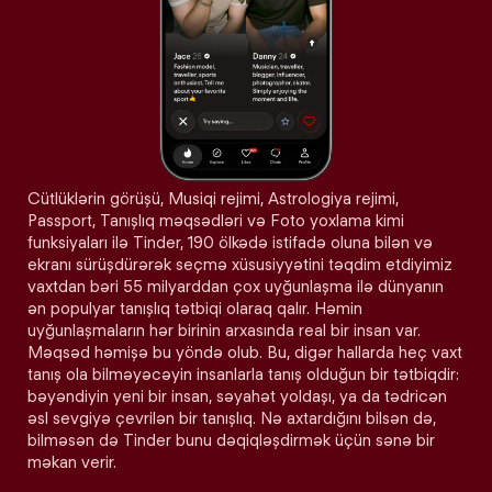
Cütlüklərin görüşü, Musiqi rejimi, Astrologiya rejimi,
Passport, Tanışlıq məqsədləri və Foto yoxlama kimi
funksiyaları ilə Tinder, 190 ölkədə istifadə oluna bilən və
ekranı sürüşdürərək seçmə xüsusiyyətini təqdim etdiyimiz
vaxtdan bəri 55 milyarddan çox uyğunlaşma ilə dünyanın
ən populyar tanışlıq tətbiqi olaraq qalır. Həmin
uyğunlaşmaların hər birinin arxasında real bir insan var.
Məqsəd həmişə bu yöndə olub. Bu, digər hallarda heç vaxt
tanış ola bilməyəcəyin insanlarla tanış olduğun bir tətbiqdir:
bəyəndiyin yeni bir insan, səyahət yoldaşı, ya da tədricən
əsl sevgiyə çevrilən bir tanışlıq. Nə axtardığını bilsən də,
bilməsən də Tinder bunu dəqiqləşdirmək üçün sənə bir
məkan verir.