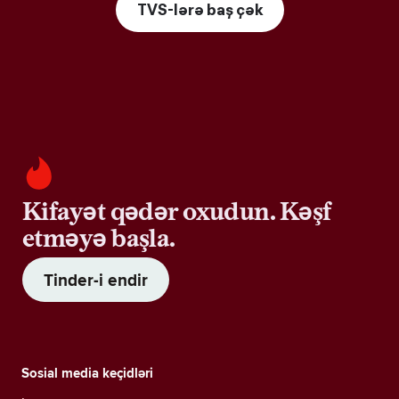
TVS-lərə baş çək
Kifayət qədər oxudun. Kəşf
etməyə başla.
Tinder-i endir
Sosial media keçidləri