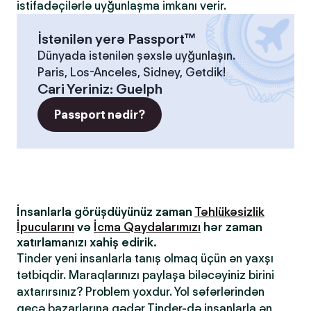
istifadəçilərlə uyğunlaşma imkanı verir.
İstənilən yerə Passport™
Dünyada istənilən şəxslə uyğunlaşın.
Paris, Los-Anceles, Sidney, Getdik!
Cari Yeriniz
:
Guelph
Passport nədir?
İnsanlarla görüşdüyünüz zaman
Təhlükəsizlik
İpucularını
və
İcma Qaydalarımızı
hər zaman
xatırlamanızı xahiş edirik.
Tinder yeni insanlarla tanış olmaq üçün ən yaxşı
tətbiqdir. Maraqlarınızı paylaşa biləcəyiniz birini
axtarırsınız? Problem yoxdur. Yol səfərlərindən
gecə bazarlarına qədər Tinder-də insanlarla ən