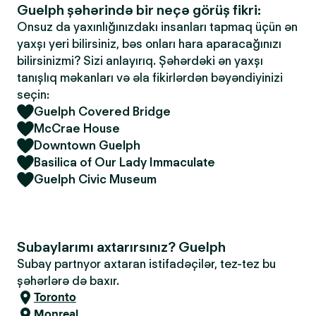
Guelph şəhərində bir neçə görüş fikri:
Onsuz da yaxınlığınızdakı insanları tapmaq üçün ən
yaxşı yeri bilirsiniz, bəs onları hara aparacağınızı
bilirsinizmi? Sizi anlayırıq. Şəhərdəki ən yaxşı
tanışlıq məkanları və əla fikirlərdən bəyəndiyinizi
seçin:
Guelph Covered Bridge
McCrae House
Downtown Guelph
Basilica of Our Lady Immaculate
Guelph Civic Museum
Subaylarımı axtarırsınız? Guelph
Subay partnyor axtaran istifadəçilər, tez-tez bu
şəhərlərə də baxır.
Toronto
Monreal