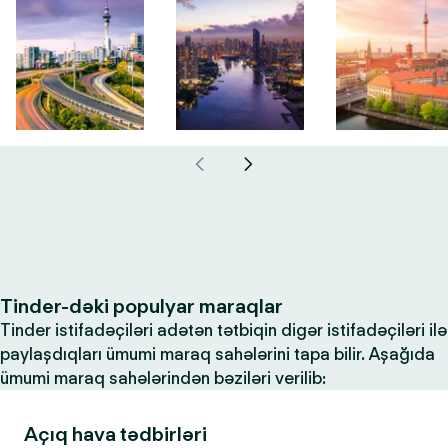
Tinder-dəki populyar maraqlar
Tinder istifadəçiləri adətən tətbiqin digər istifadəçiləri ilə
paylaşdıqları ümumi maraq sahələrini tapa bilir. Aşağıda
ümumi maraq sahələrindən bəziləri verilib:
Açıq hava tədbirləri