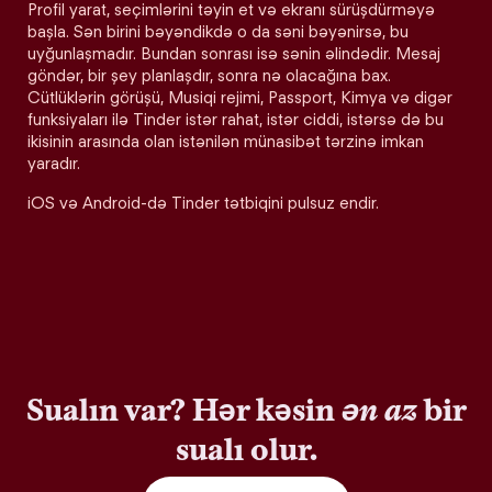
Profil yarat, seçimlərini təyin et və ekranı sürüşdürməyə
başla. Sən birini bəyəndikdə o da səni bəyənirsə, bu
uyğunlaşmadır. Bundan sonrası isə sənin əlindədir. Mesaj
göndər, bir şey planlaşdır, sonra nə olacağına bax.
Cütlüklərin görüşü, Musiqi rejimi, Passport, Kimya və digər
funksiyaları ilə Tinder istər rahat, istər ciddi, istərsə də bu
ikisinin arasında olan istənilən münasibət tərzinə imkan
yaradır.
iOS və Android-də Tinder tətbiqini pulsuz endir.
Sualın var? Hər kəsin
ən az
bir
sualı olur.