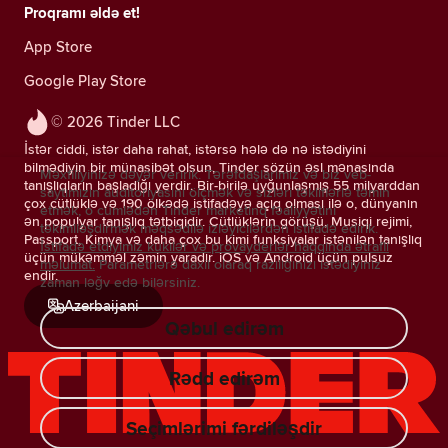
Proqramı əldə et!
App Store
Google Play Store
© 2026 Tinder LLC
İstər ciddi, istər daha rahat, istərsə hələ də nə istədiyini
bilmədiyin bir münasibət olsun, Tinder sözün əsl mənasında
Məxfiliyinizə dəyər veririk. Tərəfdaşlarımız və biz veb-
tanışlıqların başladığı yerdir. Bir-birilə uyğunlaşmış 55 milyarddan
saytımızın auditoriyasını ölçmək və sizləri təkliflərlə təmin
çox cütlüklə və 190 ölkədə istifadəyə açıq olması ilə o, dünyanın
etmək, o cümlədən Tinder marketinq fəaliyyətini
ən populyar tanışlıq tətbiqidir. Cütlüklərin görüşü, Musiqi rejimi,
təkimlləşdirmək məqsədilə izləyicilərdən istifadə edirik.
Passport, Kimya və daha çox bu kimi funksiyalar istənilən tanışlıq
İstifadə etdiyimiz kukilər və provayderlər haqqında ətraflı
üçün mükəmməl zəmin yaradır. iOS və Android üçün pulsuz
məlumat.
Parametrlərə daxil olaraq razılığınızı istədiyiniz
endir.
zaman ləğv edə bilərsiniz.
Azerbaijani
Qəbul edirəm
Rədd edirəm
Seçimlərimi fərdiləşdir