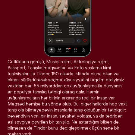
Cütlüklərin görüşü, Musiqi rejimi, Astrologiya rejimi,
Passport, Tanışlıq məqsədləri və Foto yoxlama kimi
funksiyaları ilə Tinder, 190 ölkədə istifadə oluna bilən və
ekranı sürüşdürərək seçmə xüsusiyyətini təqdim etdiyimiz
vaxtdan bəri 55 milyarddan çox uyğunlaşma ilə dünyanın
ən populyar tanışlıq tətbiqi olaraq qalır. Həmin
uyğunlaşmaların hər birinin arxasında real bir insan var.
Məqsəd həmişə bu yöndə olub. Bu, digər hallarda heç vaxt
tanış ola bilməyəcəyin insanlarla tanış olduğun bir tətbiqdir:
bəyəndiyin yeni bir insan, səyahət yoldaşı, ya da tədricən
əsl sevgiyə çevrilən bir tanışlıq. Nə axtardığını bilsən də,
bilməsən də Tinder bunu dəqiqləşdirmək üçün sənə bir
məkan verir.