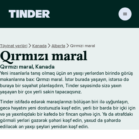
T
i
n
d
e
Təyinat yerləri
Kanada
Alberta
Qırmızı maral
r
Qırmızı maral
H
o
m
Qırmızı maral, Kanada
e
Yeni insanlarla tanış olmaq üçün ən yaxşı yerlərdən birində görüş
məkanlarına bax: Qırmızı maral. İstər burada yaşayın, istərsə də
buraya bir səyahət planlaşdırın, Tinder sayəsində sizə yaxın
yaşayan bir çox yerli sakin tapacaqsınız.
Tinder istifadə edərək maraqlarınızı bölüşən biri ilə uyğunlaşın,
gecə həyatını yeni dostunuzla kəşf edin, yerli bir barda bir içki için
və ya yaxınlıqdakı bir kafedə bir fincan qəhvə için. Ya da ətrafdakı
görməli yerləri gəzərək şəhəri kəşf edin, yaxud da şəhərdə
ediləcək ən yaxşı şeyləri yenidən kəşf edin.