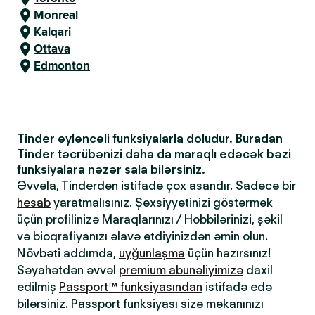
Monreal
Kalqari
Ottava
Edmonton
Tinder əyləncəli funksiyalarla doludur. Buradan
Tinder təcrübənizi daha da maraqlı edəcək bəzi
funksiyalara nəzər sala bilərsiniz.
Əvvəla, Tinderdən istifadə çox asandır. Sadəcə bir
hesab
yaratmalısınız. Şəxsiyyətinizi göstərmək
üçün profilinizə Maraqlarınızı / Hobbilərinizi, şəkil
və bioqrafiyanızı əlavə etdiyinizdən əmin olun.
Növbəti addımda,
uyğunlaşma
üçün hazırsınız!
Səyahətdən əvvəl
premium abunəliyimizə
daxil
edilmiş
Passport™ funksiyasından
istifadə edə
bilərsiniz. Passport funksiyası sizə məkanınızı