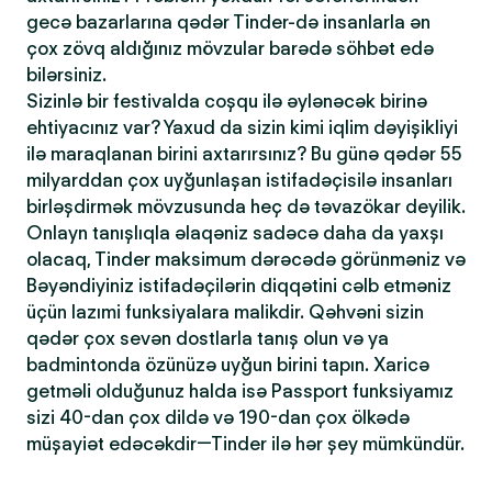
gecə bazarlarına qədər Tinder-də insanlarla ən
çox zövq aldığınız mövzular barədə söhbət edə
bilərsiniz.
Sizinlə bir festivalda coşqu ilə əylənəcək birinə
ehtiyacınız var? Yaxud da sizin kimi iqlim dəyişikliyi
ilə maraqlanan birini axtarırsınız? Bu günə qədər 55
milyarddan çox uyğunlaşan istifadəçisilə insanları
birləşdirmək mövzusunda heç də təvazökar deyilik.
Onlayn tanışlıqla əlaqəniz sadəcə daha da yaxşı
olacaq, Tinder maksimum dərəcədə görünməniz və
Bəyəndiyiniz istifadəçilərin diqqətini cəlb etməniz
üçün lazımi funksiyalara malikdir. Qəhvəni sizin
qədər çox sevən dostlarla tanış olun və ya
badmintonda özünüzə uyğun birini tapın. Xaricə
getməli olduğunuz halda isə Passport funksiyamız
sizi 40-dan çox dildə və 190-dan çox ölkədə
müşayiət edəcəkdir—Tinder ilə hər şey mümkündür.