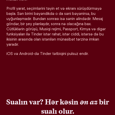
Profil yarat, seçimlərini təyin et və ekranı sürüşdürməyə
başla. Sən birini bəyəndikdə o da səni bəyənirsə, bu
uyğunlaşmadır. Bundan sonrası isə sənin əlindədir. Mesaj
göndər, bir şey planlaşdır, sonra nə olacağına bax.
Cütlüklərin görüşü, Musiqi rejimi, Passport, Kimya və digər
funksiyaları ilə Tinder istər rahat, istər ciddi, istərsə də bu
ikisinin arasında olan istənilən münasibət tərzinə imkan
yaradır.
iOS və Android-də Tinder tətbiqini pulsuz endir.
Sualın var? Hər kəsin
ən az
bir
sualı olur.