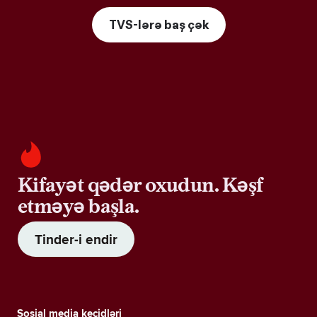
TVS-lərə baş çək
Kifayət qədər oxudun. Kəşf
etməyə başla.
Tinder-i endir
Sosial media keçidləri