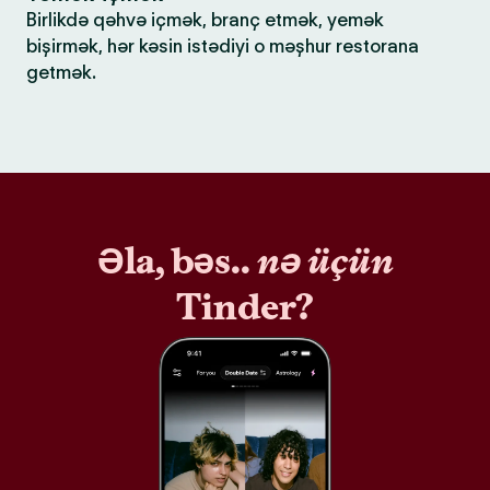
Birlikdə qəhvə içmək, branç etmək, yemək
bişirmək, hər kəsin istədiyi o məşhur restorana
getmək.
Əla, bəs..
nə üçün
Tinder?