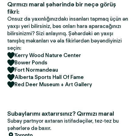
Qırmızı maral şəhərində bir neçə görüş
fikri:
Onsuz da yaxınlığınızdakı insanları tapmaq üçün ən
yaxşı yeri bilirsiniz, bəs onları hara aparacağınızı
bilirsinizmi? Sizi anlayırıq. Şəhərdəki ən yaxşı
tanışlıq məkanları və əla fikirlərdən bəyəndiyinizi
seçin:
Kerry Wood Nature Center
Bower Ponds
Fort Normandeau
Alberta Sports Hall Of Fame
Red Deer Museum + Art Gallery
Subaylarımı axtarırsınız? Qırmızı maral
Subay partnyor axtaran istifadəçilər, tez-tez bu
şəhərlərə də baxır.
Toronto