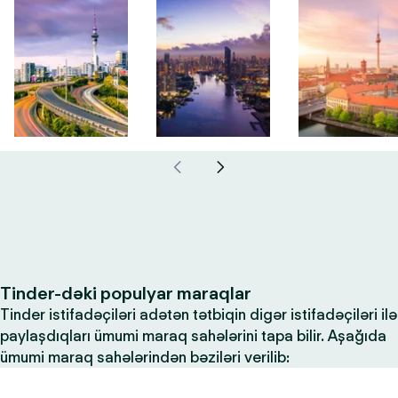
Tinder-dəki populyar maraqlar
Tinder istifadəçiləri adətən tətbiqin digər istifadəçiləri ilə
paylaşdıqları ümumi maraq sahələrini tapa bilir. Aşağıda
ümumi maraq sahələrindən bəziləri verilib: