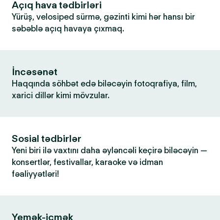
Açıq hava tədbirləri
Yürüş, velosiped sürmə, gəzinti kimi hər hansı bir
səbəblə açıq havaya çıxmaq.
İncəsənət
Haqqında söhbət edə biləcəyin fotoqrafiya, film,
xarici dillər kimi mövzular.
Sosial tədbirlər
Yeni biri ilə vaxtını daha əyləncəli keçirə biləcəyin —
konsertlər, festivallar, karaoke və idman
fəaliyyətləri!
Yemək-içmək