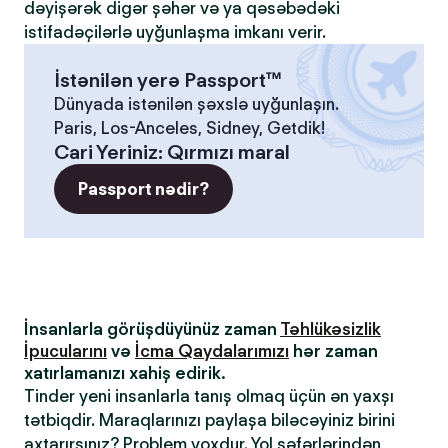
dəyişərək digər şəhər və ya qəsəbədəki
istifadəçilərlə uyğunlaşma imkanı verir.
İstənilən yerə Passport™
Dünyada istənilən şəxslə uyğunlaşın.
Paris, Los-Anceles, Sidney, Getdik!
Cari Yeriniz
:
Qırmızı maral
Passport nədir?
İnsanlarla görüşdüyünüz zaman
Təhlükəsizlik
İpucularını
və
İcma Qaydalarımızı
hər zaman
xatırlamanızı xahiş edirik.
Tinder yeni insanlarla tanış olmaq üçün ən yaxşı
tətbiqdir. Maraqlarınızı paylaşa biləcəyiniz birini
axtarırsınız? Problem yoxdur. Yol səfərlərindən