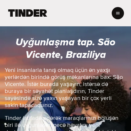
T
i
n
d
e
Uyğunlaşma tap. São
r
H
Vicente, Braziliya
o
m
e
Yeni insanlarla tanış olmaq üçün ən yaxşı
yerlərdən birində görüş məkanlarına bax: São
Vicente. İstər burada yaşayın, istərsə də
buraya bir səyahət planlaşdırın, Tinder
sayəsində sizə yaxın yaşayan bir çox yerli
sakin tapacaqsınız.
Tinder istifadə edərək maraqlarınızı bölüşən
biri ilə uyğunlaşın, gecə həyatını yeni