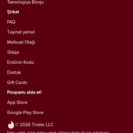
Texnologiya Bloqu
Şirkət
FAQ
Təyinat yerləri
Mətbuat Otağı
Əlaqə
Endirim Kodu
Dəstək
Gift Cards
Proqramı əldə et!
App Store
Google Play Store
© 2026 Tinder LLC
İstər ciddi, istər daha rahat, istərsə hələ də nə istədiyini