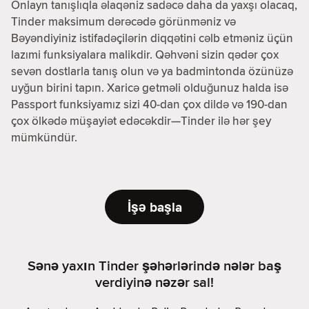
Onlayn tanışlıqla əlaqəniz sadəcə daha da yaxşı olacaq,
Tinder maksimum dərəcədə görünməniz və
Bəyəndiyiniz istifadəçilərin diqqətini cəlb etməniz üçün
lazımi funksiyalara malikdir. Qəhvəni sizin qədər çox
sevən dostlarla tanış olun və ya badmintonda özünüzə
uyğun birini tapın. Xaricə getməli olduğunuz halda isə
Passport funksiyamız sizi 40-dan çox dildə və 190-dan
çox ölkədə müşayiət edəcəkdir—Tinder ilə hər şey
mümkündür.
İşə başla
Sənə yaxın Tinder şəhərlərində nələr baş
verdiyinə nəzər sal!