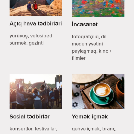
Açıq hava tədbirləri
İncəsənət
yürüyüş, velosiped
fotoqrafçılıq, dil
sürmək, gəzinti
mədəniyyətini
paylaşmaq, kino /
filmlər
Sosial tədbirlər
Yemək-içmək
konsertlər, festivallar,
qəhvə içmək, branç,