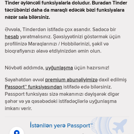
Tinder əyləncəli funksiyalarla doludur. Buradan Tinder
təcrübənizi daha da maraqlı edəcək bəzi funksiyalara
nəzər sala bilərsiniz.
Əvvəla, Tinderdən istifadə çox asandır. Sadəcə bir
hesab
yaratmalısınız. Şəxsiyyətinizi göstərmək üçün
profilinizə Maraqlarınızı / Hobbilərinizi, şəkil və
bioqrafiyanızı əlavə etdiyinizdən əmin olun.
Növbəti addımda,
uyğunlaşma
üçün hazırsınız!
Səyahətdən əvvəl
premium abunəliyimizə
daxil edilmiş
Passport™ funksiyasından
istifadə edə bilərsiniz.
Passport funksiyası sizə məkanınızı dəyişərək digər
şəhər və ya qəsəbədəki istifadəçilərlə uyğunlaşma
imkanı verir.
İstənilən yerə Passport™