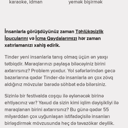
karaoke, idman
yemək bişirmək
İnsanlarla görüşdüyünüz zaman
Təhlükəsizlik
İpucularını
və
İcma Qaydalarımızı
hər zaman
xatırlamanızı xahiş edirik.
Tinder yeni insanlarla tanış olmaq üçün ən yaxşı
tətbiqdir. Maraqlarınızı paylaşa biləcəyiniz birini
axtarırsınız? Problem yoxdur. Yol səfərlərindən gecə
bazarlarına qədər Tinder-də insanlarla ən çox zövq
aldığınız mövzular barədə söhbət edə bilərsiniz.
Sizinlə bir festivalda coşqu ilə əylənəcək birinə
ehtiyacınız var? Yaxud da sizin kimi iqlim dəyişikliyi ilə
maraqlanan birini axtarırsınız? Bu günə qədər 55
milyarddan çox uyğunlaşan istifadəçisilə insanları
birləşdirmək mövzusunda heç də təvazökar deyilik.