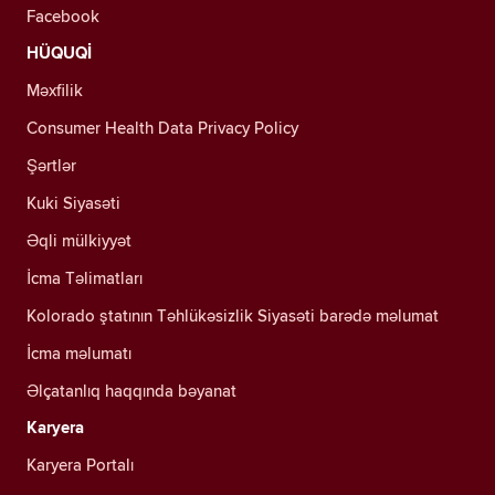
Facebook
HÜQUQİ
Məxfilik
Consumer Health Data Privacy Policy
Şərtlər
Kuki Siyasəti
Əqli mülkiyyət
İcma Təlimatları
Kolorado ştatının Təhlükəsizlik Siyasəti barədə məlumat
İcma məlumatı
Əlçatanlıq haqqında bəyanat
Karyera
Karyera Portalı