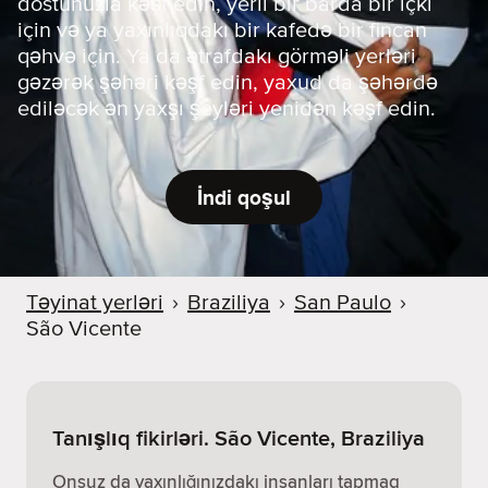
dostunuzla kəşf edin, yerli bir barda bir içki
için və ya yaxınlıqdakı bir kafedə bir fincan
qəhvə için. Ya da ətrafdakı görməli yerləri
gəzərək şəhəri kəşf edin, yaxud da şəhərdə
ediləcək ən yaxşı şeyləri yenidən kəşf edin.
İndi qoşul
Təyinat yerləri
›
Braziliya
›
San Paulo
›
São Vicente
Tanışlıq fikirləri. São Vicente, Braziliya
Onsuz da yaxınlığınızdakı insanları tapmaq