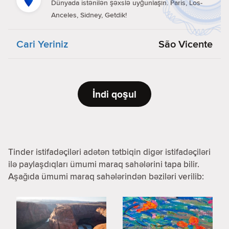
Dünyada istənilən şəxslə uyğunlaşın. Paris, Los-
Anceles, Sidney, Getdik!
Cari Yeriniz
São Vicente
İndi qoşul
Tinder istifadəçiləri adətən tətbiqin digər istifadəçiləri
ilə paylaşdıqları ümumi maraq sahələrini tapa bilir.
Aşağıda ümumi maraq sahələrindən bəziləri verilib: