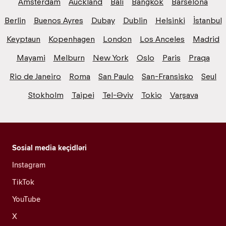
Amsterdam
Auckland
Bali
Bangkok
Barselona
Berlin
Buenos Ayres
Dubay
Dublin
Helsinki
İstanbul
Keyptaun
Kopenhagen
London
Los Anceles
Madrid
Mayami
Melburn
New York
Oslo
Paris
Praqa
Rio de Janeiro
Roma
San Paulo
San-Fransisko
Seul
Stokholm
Taipei
Tel-Əviv
Tokio
Varşava
Sosial media keçidləri
Instagram
TikTok
YouTube
X