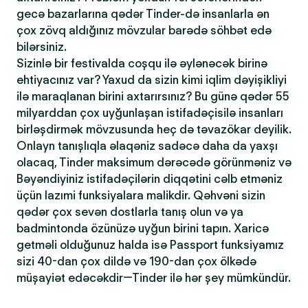
gecə bazarlarına qədər Tinder-də insanlarla ən
çox zövq aldığınız mövzular barədə söhbət edə
bilərsiniz.
Sizinlə bir festivalda coşqu ilə əylənəcək birinə
ehtiyacınız var? Yaxud da sizin kimi iqlim dəyişikliyi
ilə maraqlanan birini axtarırsınız? Bu günə qədər 55
milyarddan çox uyğunlaşan istifadəçisilə insanları
birləşdirmək mövzusunda heç də təvazökar deyilik.
Onlayn tanışlıqla əlaqəniz sadəcə daha da yaxşı
olacaq, Tinder maksimum dərəcədə görünməniz və
Bəyəndiyiniz istifadəçilərin diqqətini cəlb etməniz
üçün lazımi funksiyalara malikdir. Qəhvəni sizin
qədər çox sevən dostlarla tanış olun və ya
badmintonda özünüzə uyğun birini tapın. Xaricə
getməli olduğunuz halda isə Passport funksiyamız
sizi 40-dan çox dildə və 190-dan çox ölkədə
müşayiət edəcəkdir—Tinder ilə hər şey mümkündür.