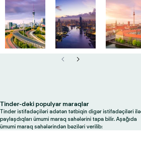
Tinder-dəki populyar maraqlar
Tinder istifadəçiləri adətən tətbiqin digər istifadəçiləri ilə
paylaşdıqları ümumi maraq sahələrini tapa bilir. Aşağıda
ümumi maraq sahələrindən bəziləri verilib: