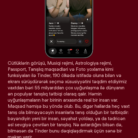
Cütlüklərin görüşü, Musiqi rejimi, Astrologiya rejimi,
Passport, Tanışlıq məqsədləri və Foto yoxlama kimi
funksiyaları ilə Tinder, 190 ölkədə istifadə oluna bilən və
ekranı sürüşdürərək seçmə xüsusiyyətini təqdim etdiyimiz
vaxtdan bəri 55 milyarddan çox uyğunlaşma ilə dünyanın
ən populyar tanışlıq tətbiqi olaraq qalır. Həmin
uyğunlaşmaların hər birinin arxasında real bir insan var.
Məqsəd həmişə bu yöndə olub. Bu, digər hallarda heç vaxt
tanış ola bilməyəcəyin insanlarla tanış olduğun bir tətbiqdir:
bəyəndiyin yeni bir insan, səyahət yoldaşı, ya da tədricən
əsl sevgiyə çevrilən bir tanışlıq. Nə axtardığını bilsən də,
bilməsən də Tinder bunu dəqiqləşdirmək üçün sənə bir
məkan verir.