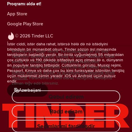
Proqramı əldə et!
App Store
Google Play Store
© 2026 Tinder LLC
İstər ciddi, istər daha rahat, istərsə hələ də nə istədiyini
bilmədiyin bir münasibət olsun, Tinder sözün əsl mənasında
Məxfiliyinizə dəyər veririk. Tərəfdaşlarımız və biz veb-
tanışlıqların başladığı yerdir. Bir-birilə uyğunlaşmış 55 milyarddan
saytımızın auditoriyasını ölçmək və sizləri təkliflərlə təmin
çox cütlüklə və 190 ölkədə istifadəyə açıq olması ilə o, dünyanın
etmək, o cümlədən Tinder marketinq fəaliyyətini
ən populyar tanışlıq tətbiqidir. Cütlüklərin görüşü, Musiqi rejimi,
təkimlləşdirmək məqsədilə izləyicilərdən istifadə edirik.
Passport, Kimya və daha çox bu kimi funksiyalar istənilən tanışlıq
İstifadə etdiyimiz kukilər və provayderlər haqqında ətraflı
üçün mükəmməl zəmin yaradır. iOS və Android üçün pulsuz
məlumat.
Parametrlərə daxil olaraq razılığınızı istədiyiniz
endir.
zaman ləğv edə bilərsiniz.
Azerbaijani
Qəbul edirəm
Rədd edirəm
Seçimlərimi fərdiləşdir