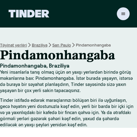
T
i
n
d
e
Təyinat yerləri
Braziliya
San Paulo
Pindamonhangaba
r
Pindamonhangaba
H
o
m
Pindamonhangaba, Braziliya
e
Yeni insanlarla tanış olmaq üçün ən yaxşı yerlərdən birində görüş
məkanlarına bax: Pindamonhangaba. İstər burada yaşayın, istərsə
də buraya bir səyahət planlaşdırın, Tinder sayəsində sizə yaxın
yaşayan bir çox yerli sakin tapacaqsınız.
Tinder istifadə edərək maraqlarınızı bölüşən biri ilə uyğunlaşın,
gecə həyatını yeni dostunuzla kəşf edin, yerli bir barda bir içki için
və ya yaxınlıqdakı bir kafedə bir fincan qəhvə için. Ya da ətrafdakı
görməli yerləri gəzərək şəhəri kəşf edin, yaxud da şəhərdə
ediləcək ən yaxşı şeyləri yenidən kəşf edin.