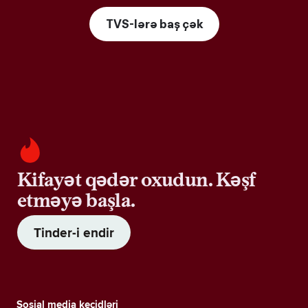
TVS-lərə baş çək
Kifayət qədər oxudun. Kəşf
etməyə başla.
Tinder-i endir
Sosial media keçidləri