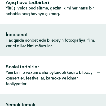
Açıq hava tədbirləri
Yürüş, velosiped sürmə, gəzinti kimi hər hansı bir
səbəblə açıq havaya çıxmaq.
İncəsənət
Haqqında söhbət edə biləcəyin fotoqrafiya, film,
xarici dillər kimi mövzular.
Sosial tədbirlər
Yeni biri ilə vaxtını daha əyləncəli keçirə biləcəyin —
konsertlər, festivallar, karaoke və idman
fəaliyyətləri!
Yemək-içmək