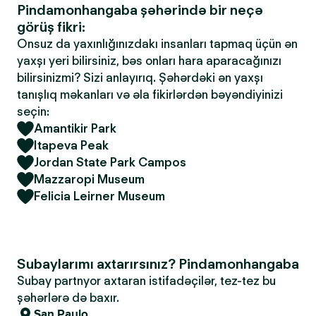
Pindamonhangaba şəhərində bir neçə
görüş fikri:
Onsuz da yaxınlığınızdakı insanları tapmaq üçün ən
yaxşı yeri bilirsiniz, bəs onları hara aparacağınızı
bilirsinizmi? Sizi anlayırıq. Şəhərdəki ən yaxşı
tanışlıq məkanları və əla fikirlərdən bəyəndiyinizi
seçin:
Amantikir Park
Itapeva Peak
Jordan State Park Campos
Mazzaropi Museum
Felicia Leirner Museum
Subaylarımı axtarırsınız? Pindamonhangaba
Subay partnyor axtaran istifadəçilər, tez-tez bu
şəhərlərə də baxır.
San Paulo