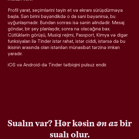
Profil yarat, seçimlərini təyin et və ekranı sürüşdürməyə
başla. Sən birini bəyəndikdə o da səni bəyənirsə, bu
uyğunlaşmadır. Bundan sonrası isə sənin əlindədir. Mesaj
göndər, bir şey planlaşdır, sonra nə olacağına bax.
Cütlüklərin görüşü, Musiqi rejimi, Passport, Kimya və digər
funksiyaları ilə Tinder istər rahat, istər ciddi, istərsə də bu
ikisinin arasında olan istənilən münasibət tərzinə imkan
yaradır.
iOS və Android-də Tinder tətbiqini pulsuz endir.
Sualın var? Hər kəsin
ən az
bir
sualı olur.