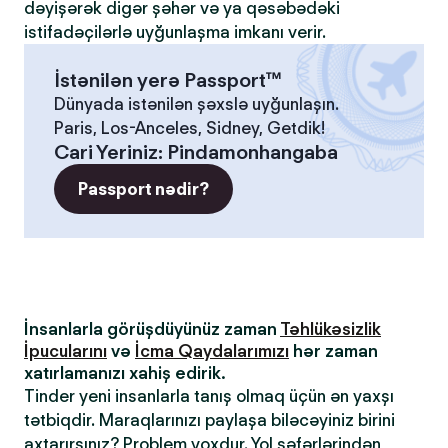
dəyişərək digər şəhər və ya qəsəbədəki
istifadəçilərlə uyğunlaşma imkanı verir.
İstənilən yerə Passport™
Dünyada istənilən şəxslə uyğunlaşın.
Paris, Los-Anceles, Sidney, Getdik!
Cari Yeriniz
:
Pindamonhangaba
Passport nədir?
İnsanlarla görüşdüyünüz zaman
Təhlükəsizlik
İpucularını
və
İcma Qaydalarımızı
hər zaman
xatırlamanızı xahiş edirik.
Tinder yeni insanlarla tanış olmaq üçün ən yaxşı
tətbiqdir. Maraqlarınızı paylaşa biləcəyiniz birini
axtarırsınız? Problem yoxdur. Yol səfərlərindən