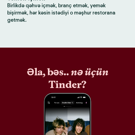
Birlikdə qəhvə içmək, branç etmək, yemək
bişirmək, hər kəsin istədiyi o məşhur restorana
getmək.
Əla, bəs..
nə üçün
Tinder?