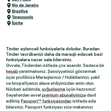
Rio de Janeiro
Braziliya
Teresopolis
İbirite
Tinder əyləncəli funksiyalarla doludur. Buradan
Tinder təcrübənizi daha da maraqlı edəcək bəzi
funksiyalara nəzər sala bilərsiniz.
Əvvəla, Tinderdən istifadə çox asandır. Sadəcə bir
hesab
yaratmalısınız. Şəxsiyyətinizi göstərmək
üçün profilinizə Maraqlarınızı / Hobbilərinizi, şəkil
və bioqrafiyanızı əlavə etdiyinizdən əmin olun.
Növbəti addımda,
uyğunlaşma
üçün hazırsınız!
Səyahətdən əvvəl
premium abunəliyimizə
daxil
edilmiş
Passport™ funksiyasından
istifadə edə
bilərsiniz. Passport funksiyası sizə məkanınızı