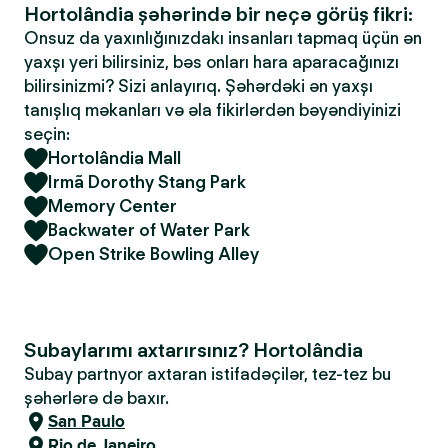
Hortolândia şəhərində bir neçə görüş fikri:
Onsuz da yaxınlığınızdakı insanları tapmaq üçün ən
yaxşı yeri bilirsiniz, bəs onları hara aparacağınızı
bilirsinizmi? Sizi anlayırıq. Şəhərdəki ən yaxşı
tanışlıq məkanları və əla fikirlərdən bəyəndiyinizi
seçin:
Hortolândia Mall
Irmã Dorothy Stang Park
Memory Center
Backwater of Water Park
Open Strike Bowling Alley
Subaylarımı axtarırsınız? Hortolândia
Subay partnyor axtaran istifadəçilər, tez-tez bu
şəhərlərə də baxır.
San Paulo
Rio de Janeiro