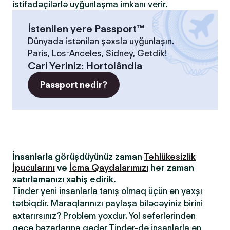
istifadəçilərlə uyğunlaşma imkanı verir.
İstənilən yerə Passport™
Dünyada istənilən şəxslə uyğunlaşın.
Paris, Los-Anceles, Sidney, Getdik!
Cari Yeriniz
:
Hortolândia
Passport nədir?
İnsanlarla görüşdüyünüz zaman
Təhlükəsizlik
İpucularını
və
İcma Qaydalarımızı
hər zaman
xatırlamanızı xahiş edirik.
Tinder yeni insanlarla tanış olmaq üçün ən yaxşı
tətbiqdir. Maraqlarınızı paylaşa biləcəyiniz birini
axtarırsınız? Problem yoxdur. Yol səfərlərindən
gecə bazarlarına qədər Tinder-də insanlarla ən