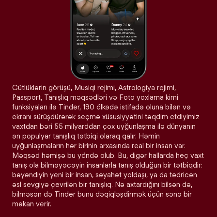
Cütlüklərin görüşü, Musiqi rejimi, Astrologiya rejimi,
Passport, Tanışlıq məqsədləri və Foto yoxlama kimi
funksiyaları ilə Tinder, 190 ölkədə istifadə oluna bilən və
ekranı sürüşdürərək seçmə xüsusiyyətini təqdim etdiyimiz
vaxtdan bəri 55 milyarddan çox uyğunlaşma ilə dünyanın
ən populyar tanışlıq tətbiqi olaraq qalır. Həmin
uyğunlaşmaların hər birinin arxasında real bir insan var.
Məqsəd həmişə bu yöndə olub. Bu, digər hallarda heç vaxt
tanış ola bilməyəcəyin insanlarla tanış olduğun bir tətbiqdir:
bəyəndiyin yeni bir insan, səyahət yoldaşı, ya da tədricən
əsl sevgiyə çevrilən bir tanışlıq. Nə axtardığını bilsən də,
bilməsən də Tinder bunu dəqiqləşdirmək üçün sənə bir
məkan verir.