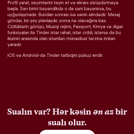
Profil yarat, seçimlərini təyin et və ekranı sürüşdürməyə
başla. Sən birini bəyəndikdə o da səni bəyənirsə, bu
uyğunlaşmadır. Bundan sonrası isə sənin əlindədir. Mesaj
göndər, bir şey planlaşdır, sonra nə olacağına bax.
Cütlüklərin görüşü, Musiqi rejimi, Passport, Kimya və digər
funksiyaları ilə Tinder istər rahat, istər ciddi, istərsə də bu
ikisinin arasında olan istənilən münasibət tərzinə imkan
yaradır.
iOS və Android-də Tinder tətbiqini pulsuz endir.
Sualın var? Hər kəsin
ən az
bir
sualı olur.