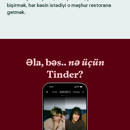
bişirmək, hər kəsin istədiyi o məşhur restorana
getmək.
Əla, bəs..
nə üçün
Tinder?