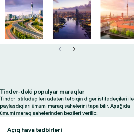
Tinder-dəki populyar maraqlar
Tinder istifadəçiləri adətən tətbiqin digər istifadəçiləri ilə
paylaşdıqları ümumi maraq sahələrini tapa bilir. Aşağıda
ümumi maraq sahələrindən bəziləri verilib:
Açıq hava tədbirləri