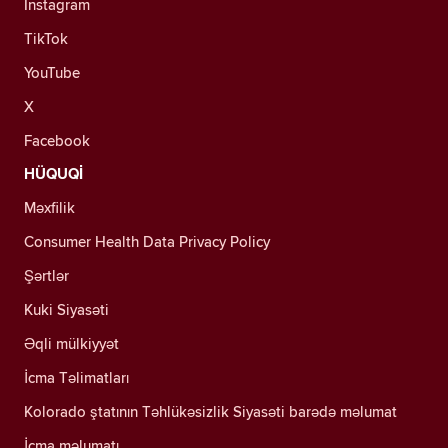
Instagram
TikTok
YouTube
X
Facebook
HÜQUQİ
Məxfilik
Consumer Health Data Privacy Policy
Şərtlər
Kuki Siyasəti
Əqli mülkiyyət
İcma Təlimatları
Kolorado ştatının Təhlükəsizlik Siyasəti barədə məlumat
İcma məlumatı