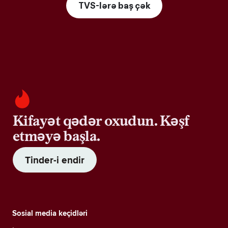
TVS-lərə baş çək
Kifayət qədər oxudun. Kəşf
etməyə başla.
Tinder-i endir
Sosial media keçidləri