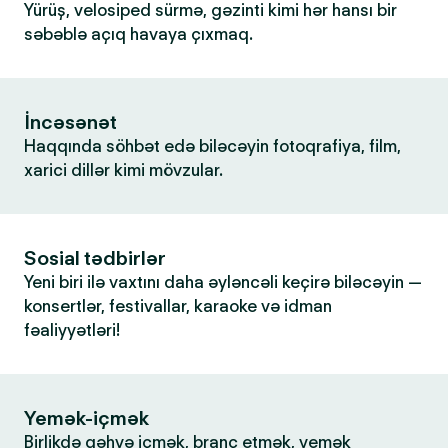
Yürüş, velosiped sürmə, gəzinti kimi hər hansı bir
səbəblə açıq havaya çıxmaq.
İncəsənət
Haqqında söhbət edə biləcəyin fotoqrafiya, film,
xarici dillər kimi mövzular.
Sosial tədbirlər
Yeni biri ilə vaxtını daha əyləncəli keçirə biləcəyin —
konsertlər, festivallar, karaoke və idman
fəaliyyətləri!
Yemək-içmək
Birlikdə qəhvə içmək, branç etmək, yemək