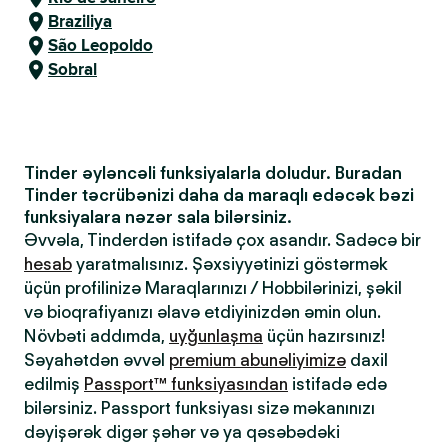
Braziliya
São Leopoldo
Sobral
Tinder əyləncəli funksiyalarla doludur. Buradan
Tinder təcrübənizi daha da maraqlı edəcək bəzi
funksiyalara nəzər sala bilərsiniz.
Əvvəla, Tinderdən istifadə çox asandır. Sadəcə bir
hesab
yaratmalısınız. Şəxsiyyətinizi göstərmək
üçün profilinizə Maraqlarınızı / Hobbilərinizi, şəkil
və bioqrafiyanızı əlavə etdiyinizdən əmin olun.
Növbəti addımda,
uyğunlaşma
üçün hazırsınız!
Səyahətdən əvvəl
premium abunəliyimizə
daxil
edilmiş
Passport™ funksiyasından
istifadə edə
bilərsiniz. Passport funksiyası sizə məkanınızı
dəyişərək digər şəhər və ya qəsəbədəki