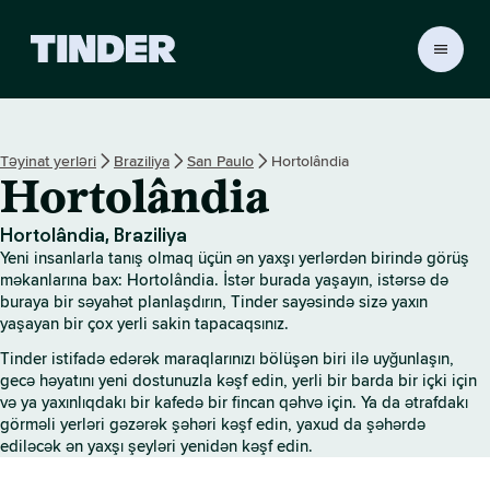
T
i
n
d
e
Təyinat yerləri
Braziliya
San Paulo
Hortolândia
r
Hortolândia
H
o
m
Hortolândia, Braziliya
e
Yeni insanlarla tanış olmaq üçün ən yaxşı yerlərdən birində görüş
məkanlarına bax: Hortolândia. İstər burada yaşayın, istərsə də
buraya bir səyahət planlaşdırın, Tinder sayəsində sizə yaxın
yaşayan bir çox yerli sakin tapacaqsınız.
Tinder istifadə edərək maraqlarınızı bölüşən biri ilə uyğunlaşın,
gecə həyatını yeni dostunuzla kəşf edin, yerli bir barda bir içki için
və ya yaxınlıqdakı bir kafedə bir fincan qəhvə için. Ya da ətrafdakı
görməli yerləri gəzərək şəhəri kəşf edin, yaxud da şəhərdə
ediləcək ən yaxşı şeyləri yenidən kəşf edin.