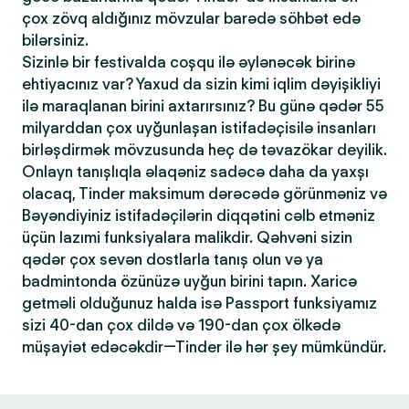
çox zövq aldığınız mövzular barədə söhbət edə
bilərsiniz.
Sizinlə bir festivalda coşqu ilə əylənəcək birinə
ehtiyacınız var? Yaxud da sizin kimi iqlim dəyişikliyi
ilə maraqlanan birini axtarırsınız? Bu günə qədər 55
milyarddan çox uyğunlaşan istifadəçisilə insanları
birləşdirmək mövzusunda heç də təvazökar deyilik.
Onlayn tanışlıqla əlaqəniz sadəcə daha da yaxşı
olacaq, Tinder maksimum dərəcədə görünməniz və
Bəyəndiyiniz istifadəçilərin diqqətini cəlb etməniz
üçün lazımi funksiyalara malikdir. Qəhvəni sizin
qədər çox sevən dostlarla tanış olun və ya
badmintonda özünüzə uyğun birini tapın. Xaricə
getməli olduğunuz halda isə Passport funksiyamız
sizi 40-dan çox dildə və 190-dan çox ölkədə
müşayiət edəcəkdir—Tinder ilə hər şey mümkündür.