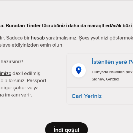
ur. Buradan Tinder təcrübənizi daha da maraqlı edəcək bəzi f
ır. Sadəcə bir
hesab
yaratmalısınız. Şəxsiyyətinizi göstərmək 
 əlavə etdiyinizdən əmin olun.
İstənilən yerə 
hazırsınız!
Dünyada istənilən şəxs
imizə
daxil edilmiş
Sidney, Getdik!
ə bilərsiniz. Passport
 digər şəhər və ya
a imkanı verir.
Cari Yeriniz
İndi qoşul