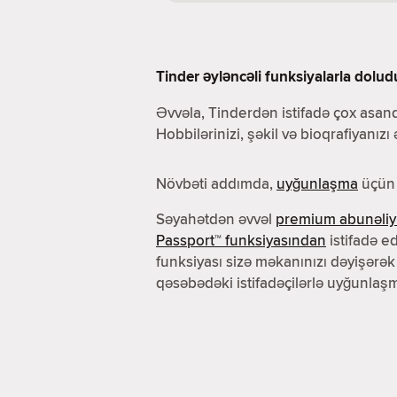
Tinder əyləncəli funksiyalarla dolud
Əvvəla, Tinderdən istifadə çox asand
Hobbilərinizi, şəkil və bioqrafiyanızı
Növbəti addımda,
uyğunlaşma
üçün 
Səyahətdən əvvəl
premium abunəliy
Passport™ funksiyasından
istifadə ed
funksiyası sizə məkanınızı dəyişərək
qəsəbədəki istifadəçilərlə uyğunlaşm