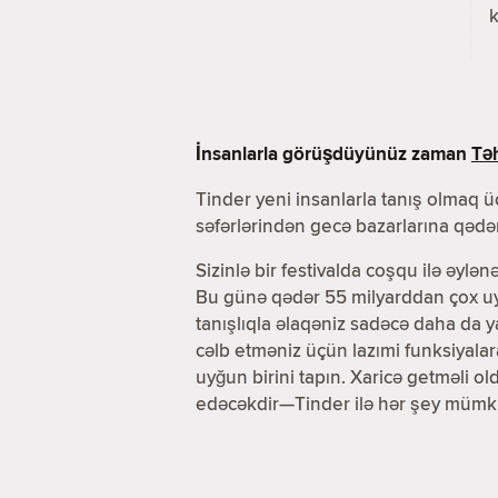
k
İnsanlarla görüşdüyünüz zaman
Təh
Tinder yeni insanlarla tanış olmaq üç
səfərlərindən gecə bazarlarına qədər
Sizinlə bir festivalda coşqu ilə əylən
Bu günə qədər 55 milyarddan çox uyğ
tanışlıqla əlaqəniz sadəcə daha da 
cəlb etməniz üçün lazımi funksiyala
uyğun birini tapın. Xaricə getməli o
edəcəkdir—Tinder ilə hər şey mümk