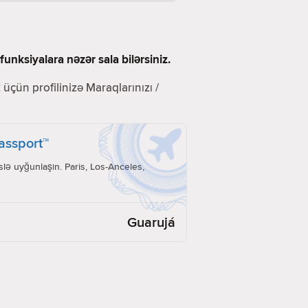
unksiyalara nəzər sala bilərsiniz.
üçün profilinizə Maraqlarınızı /
Passport™
lə uyğunlaşın. Paris, Los-Anceles,
Guarujá