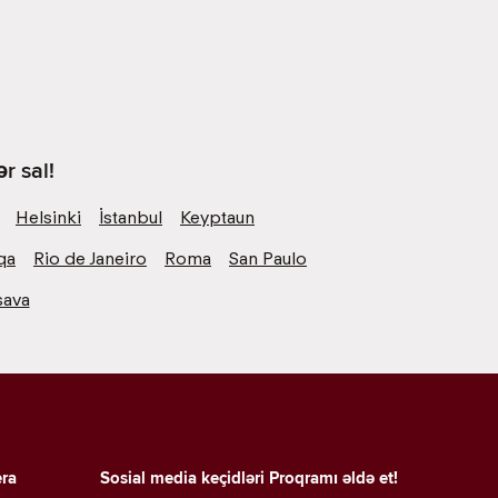
r sal!
Helsinki
İstanbul
Keyptaun
qa
Rio de Janeiro
Roma
San Paulo
şava
era
Sosial media keçidləri
Proqramı əldə et!