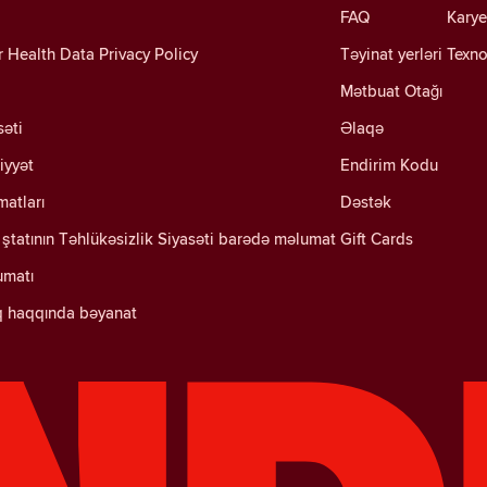
FAQ
Karye
Health Data Privacy Policy
Təyinat yerləri
Texno
Mətbuat Otağı
səti
Əlaqə
iyyət
Endirim Kodu
matları
Dəstək
ştatının Təhlükəsizlik Siyasəti barədə məlumat
Gift Cards
umatı
q haqqında bəyanat