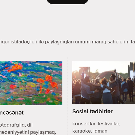
 digər istifadəçiləri ilə paylaşdıqları ümumi maraq sahələrini
Sosial tədbirlər
İncəsənət
konsertlər, festivallar,
otoqrafçılıq, dil
karaoke, idman
mədəniyyətini paylaşmaq,