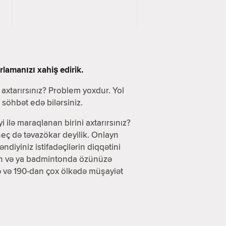
lamanızı xahiş edirik.
i axtarırsınız? Problem yoxdur. Yol
söhbət edə bilərsiniz.
yi ilə maraqlanan birini axtarırsınız?
eç də təvazökar deyilik. Onlayn
iyiniz istifadəçilərin diqqətini
olun və ya badmintonda özünüzə
də və 190-dan çox ölkədə müşayiət