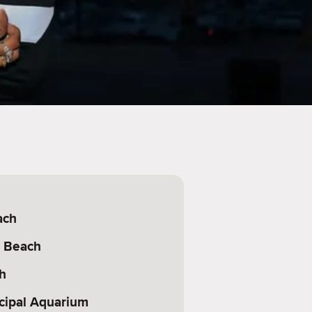
ach
s Beach
h
cipal Aquarium