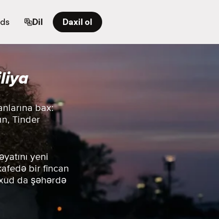
rds
Dil
Daxil ol
liya
anlarına bax:
ın, Tinder
əyatını yeni
 kafedə bir fincan
yaxud da şəhərdə