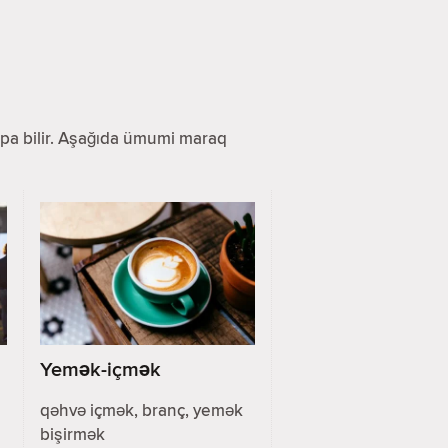
 tapa bilir. Aşağıda ümumi maraq
Yemək-içmək
qəhvə içmək, branç, yemək
bişirmək