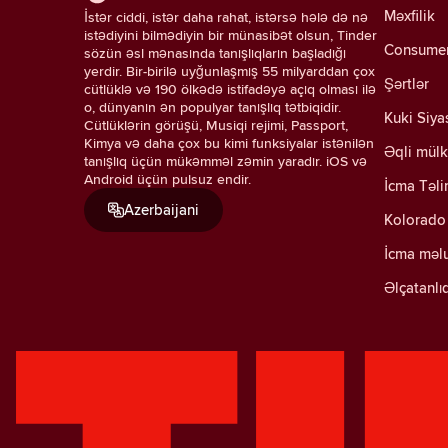
Məxfilik
İstər ciddi, istər daha rahat, istərsə hələ də nə
istədiyini bilmədiyin bir münasibət olsun, Tinder
Consumer 
sözün əsl mənasında tanışlıqların başladığı
yerdir. Bir-birilə uyğunlaşmış 55 milyarddan çox
Şərtlər
cütlüklə və 190 ölkədə istifadəyə açıq olması ilə
o, dünyanın ən populyar tanışlıq tətbiqidir.
Kuki Siya
Cütlüklərin görüşü, Musiqi rejimi, Passport,
Kimya və daha çox bu kimi funksiyalar istənilən
Əqli mülk
tanışlıq üçün mükəmməl zəmin yaradır. iOS və
Android üçün pulsuz endir.
İcma Təli
Azerbaijani
Kolorado 
İcma məl
Əlçatanlı