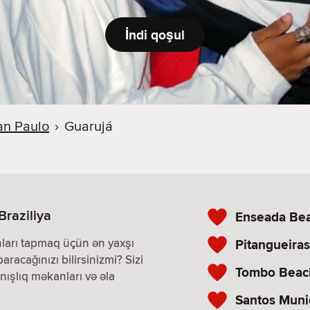
İndi qoşul
an Paulo
›
Guarujá
 Braziliya
Enseada Be
nları tapmaq üçün ən yaxşı
Pitangueira
paracağınızı bilirsinizmi? Sizi
Tombo Beac
nışlıq məkanları və əla
Santos Muni