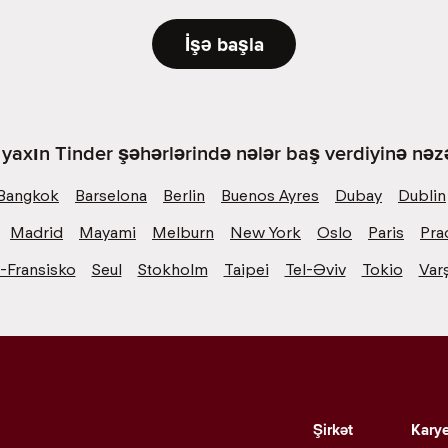
İşə başla
yaxın Tinder şəhərlərində nələr baş verdiyinə nəzə
Bangkok
Barselona
Berlin
Buenos Ayres
Dubay
Dublin
Madrid
Mayami
Melburn
New York
Oslo
Paris
Pra
-Fransisko
Seul
Stokholm
Taipei
Tel-Əviv
Tokio
Var
Şirkət
Kary