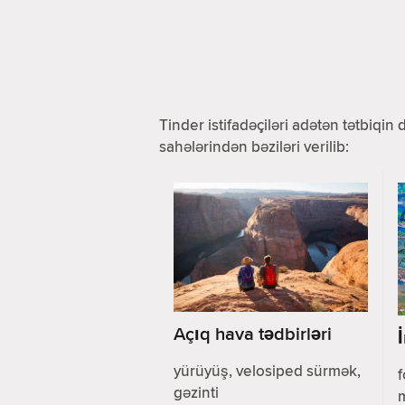
Tinder istifadəçiləri adətən tətbiqin
sahələrindən bəziləri verilib:
Açıq hava tədbirləri
yürüyüş, velosiped sürmək,
f
gəzinti