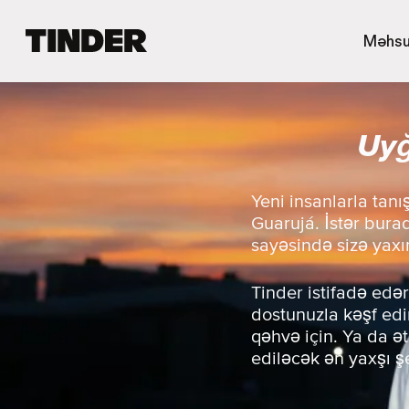
T
Məhsu
i
n
d
e
Uyğ
r
H
o
m
Yeni insanlarla tan
e
Guarujá. İstər bura
sayəsində sizə yaxı
Tinder istifadə edər
dostunuzla kəşf edin
qəhvə için. Ya da ə
ediləcək ən yaxşı ş