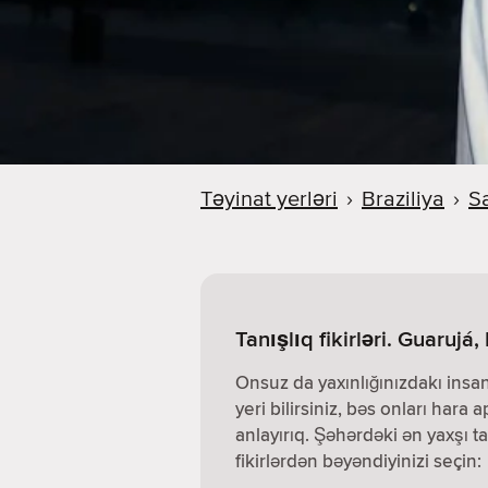
Təyinat yerləri
›
Braziliya
›
S
Tanışlıq fikirləri. Guarujá,
Onsuz da yaxınlığınızdakı insa
yeri bilirsiniz, bəs onları hara a
anlayırıq. Şəhərdəki ən yaxşı ta
fikirlərdən bəyəndiyinizi seçin: