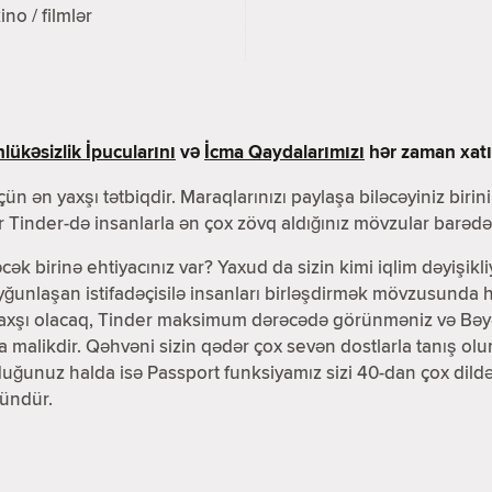
ino / filmlər
lükəsizlik İpucularını
və
İcma Qaydalarımızı
hər zaman xatır
ün ən yaxşı tətbiqdir. Maraqlarınızı paylaşa biləcəyiniz birin
 Tinder-də insanlarla ən çox zövq aldığınız mövzular barədə 
əcək birinə ehtiyacınız var? Yaxud da sizin kimi iqlim dəyişikli
unlaşan istifadəçisilə insanları birləşdirmək mövzusunda h
yaxşı olacaq, Tinder maksimum dərəcədə görünməniz və Bəyənd
ra malikdir. Qəhvəni sizin qədər çox sevən dostlarla tanış 
lduğunuz halda isə Passport funksiyamız sizi 40-dan çox dil
ündür.