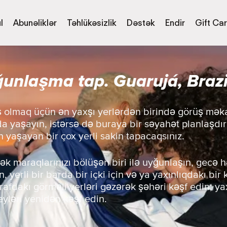
l
Abunəliklər
Təhlükəsizlik
Dəstək
Endir
Gift Ca
unlaşma tap. Guarujá, Brazi
ış olmaq üçün ən yaxşı yerlərdən birində görüş mək
da yaşayın, istərsə də buraya bir səyahət planlaşdır
n yaşayan bir çox yerli sakin tapacaqsınız.
ək maraqlarınızı bölüşən biri ilə uyğunlaşın, gecə h
, yerli bir barda bir içki için və ya yaxınlıqdakı bir
trafdakı görməli yerləri gəzərək şəhəri kəşf edin, 
eyləri yenidən kəşf edin.