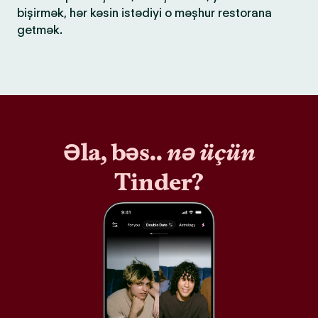
bişirmək, hər kəsin istədiyi o məşhur restorana
getmək.
Əla, bəs..
nə üçün
Tinder?