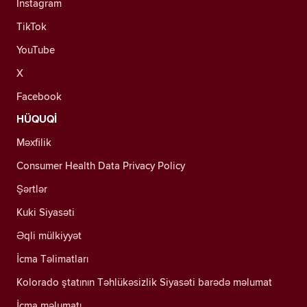
Instagram
TikTok
YouTube
X
Facebook
HÜQUQİ
Məxfilik
Consumer Health Data Privacy Policy
Şərtlər
Kuki Siyasəti
Əqli mülkiyyət
İcma Təlimatları
Kolorado ştatının Təhlükəsizlik Siyasəti barədə məlumat
İcma məlumatı