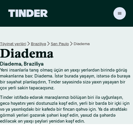
T
i
n
d
e
Təyinat yerləri
Braziliya
San Paulo
Diadema
r
Diadema
H
o
m
Diadema, Braziliya
e
Yeni insanlarla tanış olmaq üçün ən yaxşı yerlərdən birində görüş
məkanlarına bax: Diadema. İstər burada yaşayın, istərsə də buraya
bir səyahət planlaşdırın, Tinder sayəsində sizə yaxın yaşayan bir
çox yerli sakin tapacaqsınız.
Tinder istifadə edərək maraqlarınızı bölüşən biri ilə uyğunlaşın,
gecə həyatını yeni dostunuzla kəşf edin, yerli bir barda bir içki için
və ya yaxınlıqdakı bir kafedə bir fincan qəhvə için. Ya da ətrafdakı
görməli yerləri gəzərək şəhəri kəşf edin, yaxud da şəhərdə
ediləcək ən yaxşı şeyləri yenidən kəşf edin.