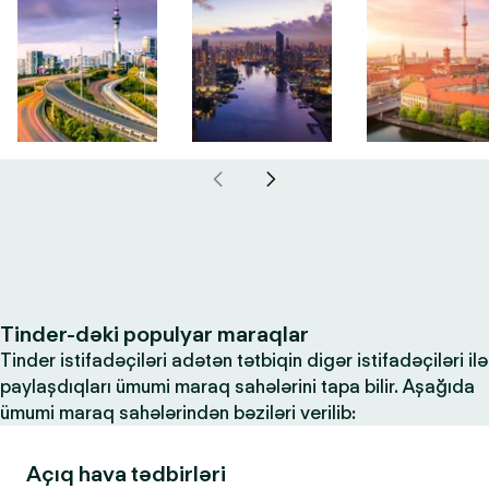
Tinder-dəki populyar maraqlar
Tinder istifadəçiləri adətən tətbiqin digər istifadəçiləri ilə
paylaşdıqları ümumi maraq sahələrini tapa bilir. Aşağıda
ümumi maraq sahələrindən bəziləri verilib:
Açıq hava tədbirləri