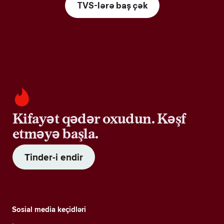
TVS-lərə baş çək
Kifayət qədər oxudun. Kəşf
etməyə başla.
Tinder-i endir
Sosial media keçidləri