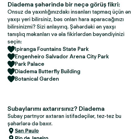
Diadema şəhərində bir neçə görüş fikri:
Onsuz da yaxınlığınızdakı insanları tapmaq üçün ən
yaxşı yeri bilirsiniz, bəs onları hara aparacağınızı
bilirsinizmi? Sizi anlayırıq. Şəhərdəki ən yaxşı
tanışlıq məkanları və əla fikirlərdən bəyəndiyinizi
seçin:
Ipiranga Fountains State Park
Engenheiro Salvador Arena City Park
Park Palace
Diadema Butterfly Building
Botanical Garden
Subaylarımı axtarırsınız? Diadema
Subay partnyor axtaran istifadəçilər, tez-tez bu
şəhərlərə də baxır.
San Paulo
Rio de Janeiro