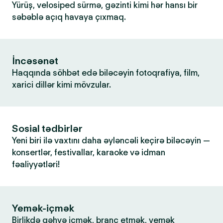
Yürüş, velosiped sürmə, gəzinti kimi hər hansı bir
səbəblə açıq havaya çıxmaq.
İncəsənət
Haqqında söhbət edə biləcəyin fotoqrafiya, film,
xarici dillər kimi mövzular.
Sosial tədbirlər
Yeni biri ilə vaxtını daha əyləncəli keçirə biləcəyin —
konsertlər, festivallar, karaoke və idman
fəaliyyətləri!
Yemək-içmək
Birlikdə qəhvə içmək, branç etmək, yemək