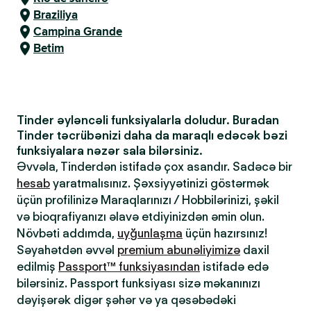
Braziliya
Campina Grande
Betim
Tinder əyləncəli funksiyalarla doludur. Buradan
Tinder təcrübənizi daha da maraqlı edəcək bəzi
funksiyalara nəzər sala bilərsiniz.
Əvvəla, Tinderdən istifadə çox asandır. Sadəcə bir
hesab
yaratmalısınız. Şəxsiyyətinizi göstərmək
üçün profilinizə Maraqlarınızı / Hobbilərinizi, şəkil
və bioqrafiyanızı əlavə etdiyinizdən əmin olun.
Növbəti addımda,
uyğunlaşma
üçün hazırsınız!
Səyahətdən əvvəl
premium abunəliyimizə
daxil
edilmiş
Passport™ funksiyasından
istifadə edə
bilərsiniz. Passport funksiyası sizə məkanınızı
dəyişərək digər şəhər və ya qəsəbədəki