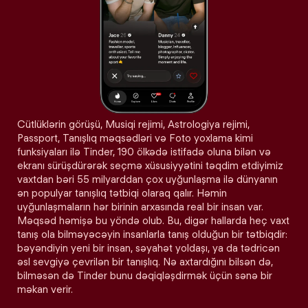
Cütlüklərin görüşü, Musiqi rejimi, Astrologiya rejimi,
Passport, Tanışlıq məqsədləri və Foto yoxlama kimi
funksiyaları ilə Tinder, 190 ölkədə istifadə oluna bilən və
ekranı sürüşdürərək seçmə xüsusiyyətini təqdim etdiyimiz
vaxtdan bəri 55 milyarddan çox uyğunlaşma ilə dünyanın
ən populyar tanışlıq tətbiqi olaraq qalır. Həmin
uyğunlaşmaların hər birinin arxasında real bir insan var.
Məqsəd həmişə bu yöndə olub. Bu, digər hallarda heç vaxt
tanış ola bilməyəcəyin insanlarla tanış olduğun bir tətbiqdir:
bəyəndiyin yeni bir insan, səyahət yoldaşı, ya da tədricən
əsl sevgiyə çevrilən bir tanışlıq. Nə axtardığını bilsən də,
bilməsən də Tinder bunu dəqiqləşdirmək üçün sənə bir
məkan verir.