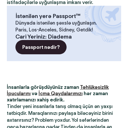
istifadəçilərlə uyğunlaşma imkanı verir.
İstənilən yerə Passport™
Dünyada istənilən şəxslə uyğunlaşın.
Paris, Los-Anceles, Sidney, Getdik!
Cari Yeriniz
:
Diadema
Passport nədir?
İnsanlarla görüşdüyünüz zaman
Təhlükəsizlik
İpucularını
və
İcma Qaydalarımızı
hər zaman
xatırlamanızı xahiş edirik.
Tinder yeni insanlarla tanış olmaq üçün ən yaxşı
tətbiqdir. Maraqlarınızı paylaşa biləcəyiniz birini
axtarırsınız? Problem yoxdur. Yol səfərlərindən
gecə bazarlarına qədər Tinder-də insanlarla ən