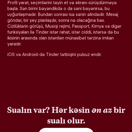
Profil yarat, seçimlərini təyin et və ekranı sürüşdürməyə
başla. Sən birini bəyəndikdə o da səni bəyənirsə, bu
uyğunlaşmadır. Bundan sonrası isə sənin əlindədir. Mesaj
göndər, bir şey planlaşdır, sonra nə olacağına bax.
Cütlüklərin görüşü, Musiqi rejimi, Passport, Kimya və digər
funksiyaları ilə Tinder istər rahat, istər ciddi, istərsə də bu
ikisinin arasında olan istənilən münasibət tərzinə imkan
yaradır.
iOS və Android-də Tinder tətbiqini pulsuz endir.
Sualın var? Hər kəsin
ən az
bir
sualı olur.