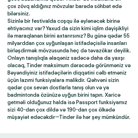
çox zövq aldığınız mövzular barədə söhbət edə
bilərsiniz.
Sizinlə bir festivalda coşqu ilə əylənəcək birinə
ehtiyacınız var? Yaxud da sizin kimi iqlim dəyişikliyi
ilə maraqlanan birini axtarırsınız? Bu günə qədər 55
milyarddan çox uyğunlaşan istifadəçisilə insanları
birləşdirmək mövzusunda heç də təvazökar deyilik.
Onlayn tanışlıqla əlaqəniz sadəcə daha da yaxşı
olacaq, Tinder maksimum dərəcədə görünməniz və
Bəyəndiyiniz istifadəçilərin diqqətini cəlb etməniz
üçün lazımi funksiyalara malikdir. Qəhvəni sizin
qədər çox sevən dostlarla tanış olun və ya
badmintonda özünüzə uyğun birini tapın. Xaricə
getməli olduğunuz halda isə Passport funksiyamız
sizi 40-dan çox dildə və 190-dan çox ölkədə
müşayiət edəcəkdir—Tinder ilə hər şey mümkündür.