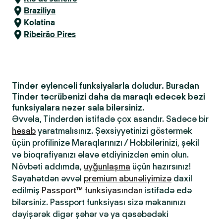
Braziliya
Kolatina
Ribeirão Pires
Tinder əyləncəli funksiyalarla doludur. Buradan
Tinder təcrübənizi daha da maraqlı edəcək bəzi
funksiyalara nəzər sala bilərsiniz.
Əvvəla, Tinderdən istifadə çox asandır. Sadəcə bir
hesab
yaratmalısınız. Şəxsiyyətinizi göstərmək
üçün profilinizə Maraqlarınızı / Hobbilərinizi, şəkil
və bioqrafiyanızı əlavə etdiyinizdən əmin olun.
Növbəti addımda,
uyğunlaşma
üçün hazırsınız!
Səyahətdən əvvəl
premium abunəliyimizə
daxil
edilmiş
Passport™ funksiyasından
istifadə edə
bilərsiniz. Passport funksiyası sizə məkanınızı
dəyişərək digər şəhər və ya qəsəbədəki