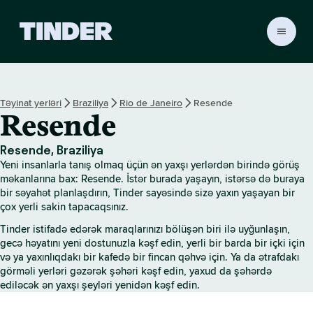
T
i
n
d
e
Təyinat yerləri
Braziliya
Rio de Janeiro
Resende
r
Resende
H
o
m
Resende, Braziliya
e
Yeni insanlarla tanış olmaq üçün ən yaxşı yerlərdən birində görüş
məkanlarına bax: Resende. İstər burada yaşayın, istərsə də buraya
bir səyahət planlaşdırın, Tinder sayəsində sizə yaxın yaşayan bir
çox yerli sakin tapacaqsınız.
Tinder istifadə edərək maraqlarınızı bölüşən biri ilə uyğunlaşın,
gecə həyatını yeni dostunuzla kəşf edin, yerli bir barda bir içki için
və ya yaxınlıqdakı bir kafedə bir fincan qəhvə için. Ya da ətrafdakı
görməli yerləri gəzərək şəhəri kəşf edin, yaxud da şəhərdə
ediləcək ən yaxşı şeyləri yenidən kəşf edin.