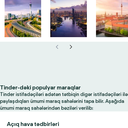
Tinder-dəki populyar maraqlar
Tinder istifadəçiləri adətən tətbiqin digər istifadəçiləri ilə
paylaşdıqları ümumi maraq sahələrini tapa bilir. Aşağıda
ümumi maraq sahələrindən bəziləri verilib:
Açıq hava tədbirləri