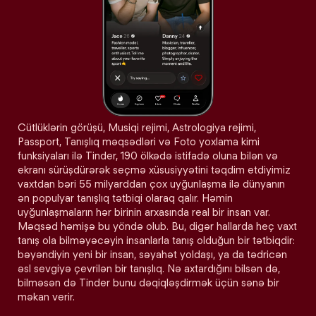
Cütlüklərin görüşü, Musiqi rejimi, Astrologiya rejimi,
Passport, Tanışlıq məqsədləri və Foto yoxlama kimi
funksiyaları ilə Tinder, 190 ölkədə istifadə oluna bilən və
ekranı sürüşdürərək seçmə xüsusiyyətini təqdim etdiyimiz
vaxtdan bəri 55 milyarddan çox uyğunlaşma ilə dünyanın
ən populyar tanışlıq tətbiqi olaraq qalır. Həmin
uyğunlaşmaların hər birinin arxasında real bir insan var.
Məqsəd həmişə bu yöndə olub. Bu, digər hallarda heç vaxt
tanış ola bilməyəcəyin insanlarla tanış olduğun bir tətbiqdir:
bəyəndiyin yeni bir insan, səyahət yoldaşı, ya da tədricən
əsl sevgiyə çevrilən bir tanışlıq. Nə axtardığını bilsən də,
bilməsən də Tinder bunu dəqiqləşdirmək üçün sənə bir
məkan verir.