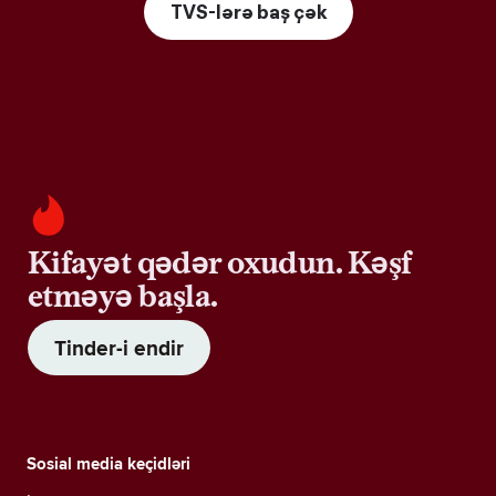
TVS-lərə baş çək
Kifayət qədər oxudun. Kəşf
etməyə başla.
Tinder-i endir
Sosial media keçidləri