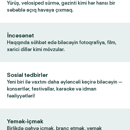
Yürüş, velosiped sürmə, gəzinti kimi hər hansı bir
səbəblə açıq havaya çıxmaq.
İncəsənət
Haqqında söhbət edə biləcəyin fotoqrafiya, film,
xarici dillər kimi mövzular.
Sosial tədbirlər
Yeni biri ilə vaxtını daha əyləncəli keçirə biləcəyin —
konsertlər, festivallar, karaoke və idman
fəaliyyətləri!
Yemək-içmək
Birlikdə qəhvə içmək, branç etmək, yemək