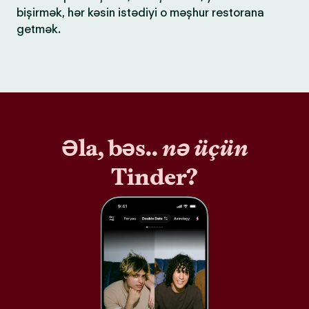
bişirmək, hər kəsin istədiyi o məşhur restorana
getmək.
Əla, bəs..
nə üçün
Tinder?