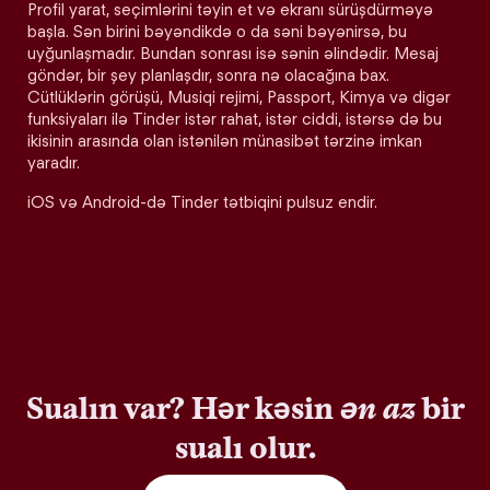
Profil yarat, seçimlərini təyin et və ekranı sürüşdürməyə
başla. Sən birini bəyəndikdə o da səni bəyənirsə, bu
uyğunlaşmadır. Bundan sonrası isə sənin əlindədir. Mesaj
göndər, bir şey planlaşdır, sonra nə olacağına bax.
Cütlüklərin görüşü, Musiqi rejimi, Passport, Kimya və digər
funksiyaları ilə Tinder istər rahat, istər ciddi, istərsə də bu
ikisinin arasında olan istənilən münasibət tərzinə imkan
yaradır.
iOS və Android-də Tinder tətbiqini pulsuz endir.
Sualın var? Hər kəsin
ən az
bir
sualı olur.