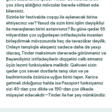
çox zövq aldığınız mövzular barədə söhbət edə
bilərsiniz.
Sizinlə bir festivalda coşqu ilə əylənəcək birinə
ehtiyacınız var? Yaxud da sizin kimi iqlim dəyişikliyi
ilə maraqlanan birini axtarırsınız? Bu günə qədər 55
milyarddan çox uyğunlaşan istifadəçisilə insanları
birləşdirmək mövzusunda heç də təvazökar deyilik.
Onlayn tanışlıqla əlaqəniz sadəcə daha da yaxşı
olacaq, Tinder maksimum dərəcədə görünməniz və
Bəyəndiyiniz istifadəçilərin diqqətini cəlb etməniz
üçün lazımi funksiyalara malikdir. Qəhvəni sizin
qədər çox sevən dostlarla tanış olun və ya
badmintonda özünüzə uyğun birini tapın. Xaricə
getməli olduğunuz halda isə Passport funksiyamız
sizi 40-dan çox dildə və 190-dan çox ölkədə
müşayiət edəcəkdir—Tinder ilə hər şey mümkündür.