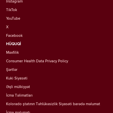
Instagram
TikTok
YouTube
X
Facebook
HÜQUQİ
Məxfilik
Consumer Health Data Privacy Policy
Şərtlər
Kuki Siyasəti
Əqli mülkiyyət
İcma Təlimatları
Kolorado ştatının Təhlükəsizlik Siyasəti barədə məlumat
İcma məlumatı