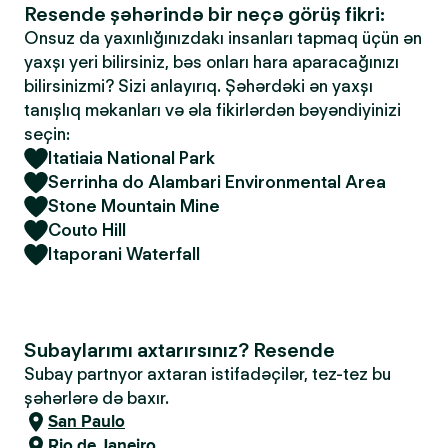
Resende şəhərində bir neçə görüş fikri:
Onsuz da yaxınlığınızdakı insanları tapmaq üçün ən
yaxşı yeri bilirsiniz, bəs onları hara aparacağınızı
bilirsinizmi? Sizi anlayırıq. Şəhərdəki ən yaxşı
tanışlıq məkanları və əla fikirlərdən bəyəndiyinizi
seçin:
Itatiaia National Park
Serrinha do Alambari Environmental Area
Stone Mountain Mine
Couto Hill
Itaporani Waterfall
Subaylarımı axtarırsınız? Resende
Subay partnyor axtaran istifadəçilər, tez-tez bu
şəhərlərə də baxır.
San Paulo
Rio de Janeiro