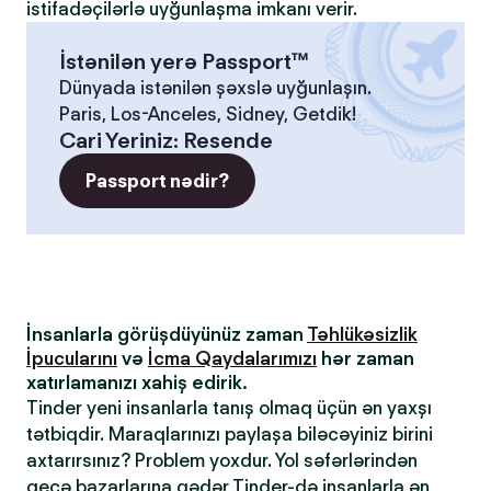
istifadəçilərlə uyğunlaşma imkanı verir.
İstənilən yerə Passport™
Dünyada istənilən şəxslə uyğunlaşın.
Paris, Los-Anceles, Sidney, Getdik!
Cari Yeriniz
:
Resende
Passport nədir?
İnsanlarla görüşdüyünüz zaman
Təhlükəsizlik
İpucularını
və
İcma Qaydalarımızı
hər zaman
xatırlamanızı xahiş edirik.
Tinder yeni insanlarla tanış olmaq üçün ən yaxşı
tətbiqdir. Maraqlarınızı paylaşa biləcəyiniz birini
axtarırsınız? Problem yoxdur. Yol səfərlərindən
gecə bazarlarına qədər Tinder-də insanlarla ən