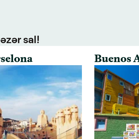
əzər sal!
selona
Buenos A