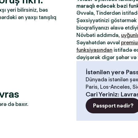
maraqlı edəcək bəzi funks
 yeri bilirsiniz, bəs
Əvvəla, Tinderdən istifa
əhərdəki ən yaxşı tanışlıq
Şəxsiyyətinizi göstərmək ü
bioqrafiyanızı əlavə etdiy
Növbəti addımda,
uyğun
Səyahətdən əvvəl
premiu
funksiyasından
istifadə e
dəyişərək digər şəhər və 
İstənilən yerə Pa
Dünyada istənilən şəx
Paris, Los-Anceles, S
avras
Cari Yeriniz
:
Lavra
ərə də baxır.
Passport nədir?