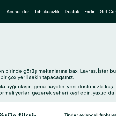
l
Abunəliklər
Təhlükəsizlik
Dəstək
Endir
Gift Ca
ən birində görüş məkanlarına bax: Lavras. İstər b
bir çox yerli sakin tapacaqsınız.
lə uyğunlaşın, gecə həyatını yeni dostunuzla kəşf ed
 görməli yerləri gəzərək şəhəri kəşf edin, yaxud d
rüş fikri:
Tinder əyləncəli funksiy