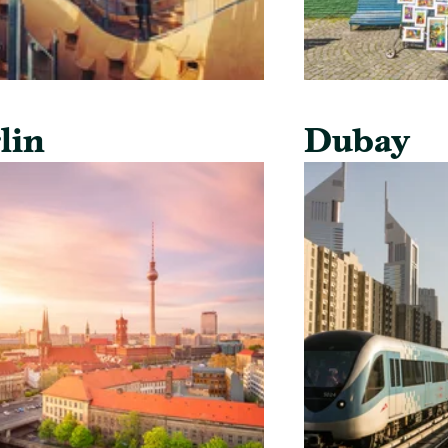
lin
Dubay