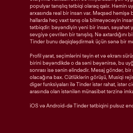
populyar tanışlıq tətbiqi olaraq qalır. Həmin u
arxasında real bir insan var. Məqsəd həmişə 
hallarda heç vaxt tanış ola bilməyəcəyin insan
tətbiqdir: bəyəndiyin yeni bir insan, səyahət y
sevgiyə çevrilən bir tanışlıq. Nə axtardığını 
Tinder bunu dəqiqləşdirmək üçün sənə bir mə
Profil yarat, seçimlərini təyin et və ekranı s
birini bəyəndikdə o da səni bəyənirsə, bu u
sonrası isə sənin əlindədir. Mesaj göndər, bir
olacağına bax. Cütlüklərin görüşü, Musiqi rej
digər funksiyaları ilə Tinder istər rahat, istər c
arasında olan istənilən münasibət tərzinə imka
iOS və Android-də Tinder tətbiqini pulsuz end