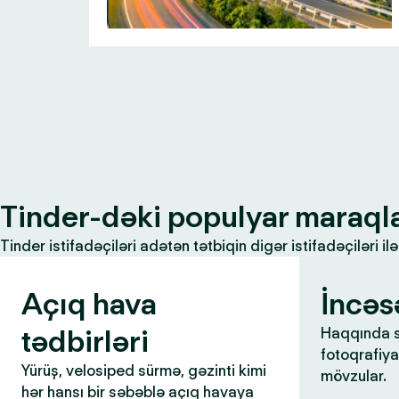
Tinder-dəki populyar maraql
Tinder istifadəçiləri adətən tətbiqin digər istifadəçiləri 
Açıq hava
İncəs
tədbirləri
Haqqında s
fotoqrafiya,
Yürüş, velosiped sürmə, gəzinti kimi
mövzular.
hər hansı bir səbəblə açıq havaya