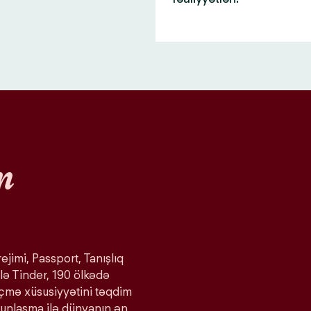
n
ejimi, Passport, Tanışlıq
lə Tinder, 190 ölkədə
eçmə xüsusiyyətini təqdim
ğunlaşma ilə dünyanın ən