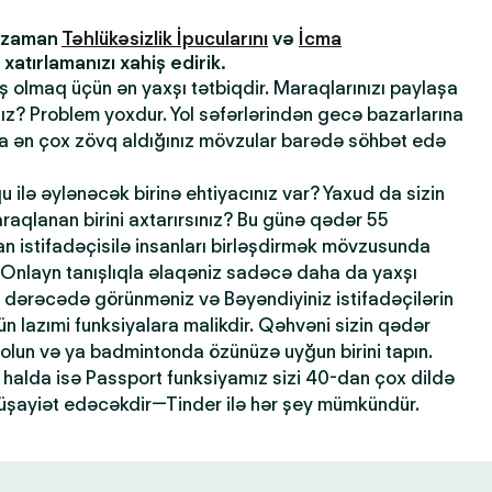
z zaman
Təhlükəsizlik İpucularını
və
İcma
atırlamanızı xahiş edirik.
ış olmaq üçün ən yaxşı tətbiqdir. Maraqlarınızı paylaşa
sınız? Problem yoxdur. Yol səfərlərindən gecə bazarlarına
la ən çox zövq aldığınız mövzular barədə söhbət edə
qu ilə əylənəcək birinə ehtiyacınız var? Yaxud da sizin
maraqlanan birini axtarırsınız? Bu günə qədər 55
 istifadəçisilə insanları birləşdirmək mövzusunda
 Onlayn tanışlıqla əlaqəniz sadəcə daha da yaxşı
dərəcədə görünməniz və Bəyəndiyiniz istifadəçilərin
n lazımi funksiyalara malikdir. Qəhvəni sizin qədər
 olun və ya badmintonda özünüzə uyğun birini tapın.
halda isə Passport funksiyamız sizi 40-dan çox dildə
şayiət edəcəkdir—Tinder ilə hər şey mümkündür.