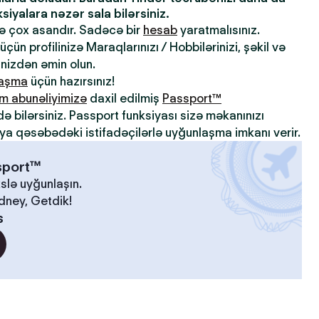
iyalara nəzər sala bilərsiniz.
də çox asandır. Sadəcə bir
hesab
yaratmalısınız.
çün profilinizə Maraqlarınızı / Hobbilərinizi, şəkil və
inizdən əmin olun.
laşma
üçün hazırsınız!
m abunəliyimizə
daxil edilmiş
Passport™
də bilərsiniz. Passport funksiyası sizə məkanınızı
ya qəsəbədəki istifadəçilərlə uyğunlaşma imkanı verir.
ssport™
slə uyğunlaşın.
idney, Getdik!
s