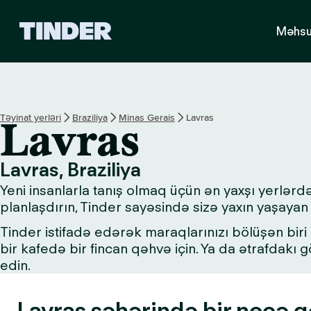
T
Məhsu
i
n
d
e
r
H
Təyinat yerləri
Braziliya
Minas Gerais
Lavras
Lavras
o
m
e
Lavras, Braziliya
Yeni insanlarla tanış olmaq üçün ən yaxşı yerlərd
planlaşdırın, Tinder sayəsində sizə yaxın yaşayan 
Tinder istifadə edərək maraqlarınızı bölüşən biri i
bir kafedə bir fincan qəhvə için. Ya da ətrafdakı
edin.
Lavras şəhərində bir neçə gö