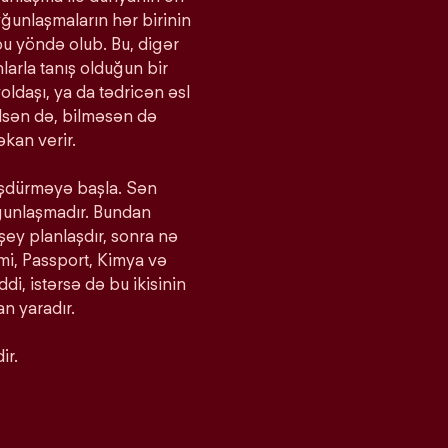
yğunlaşmaların hər birinin
bu yöndə olub. Bu, digər
larla tanış olduğun bir
oldaşı, ya da tədricən əsl
bilsən də, bilməsən də
kan verir.
ürüşdürməyə başla. Sən
yğunlaşmadır. Bundan
 şey planlaşdır, sonra nə
imi, Passport, Kimya və
iddi, istərsə də bu ikisinin
n yaradır.
ir.