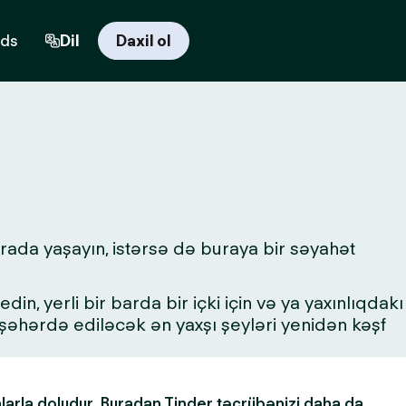
rds
Dil
Daxil ol
urada yaşayın, istərsə də buraya bir səyahət
in, yerli bir barda bir içki için və ya yaxınlıqdakı
a şəhərdə ediləcək ən yaxşı şeyləri yenidən kəşf
alarla doludur. Buradan Tinder təcrübənizi daha da