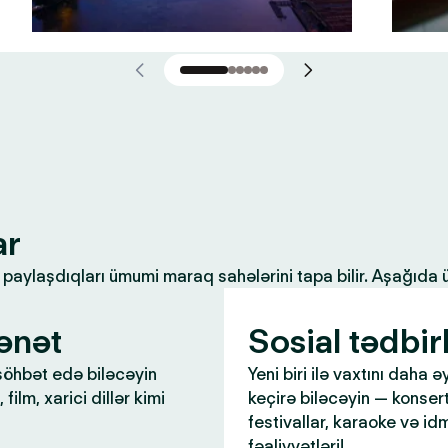
ar
ilə paylaşdıqları ümumi maraq sahələrini tapa bilir. Aşağıda
ənət
Sosial tədbir
öhbət edə biləcəyin
Yeni biri ilə vaxtını daha ə
 film, xarici dillər kimi
keçirə biləcəyin — konsert
festivallar, karaoke və id
fəaliyyətləri!