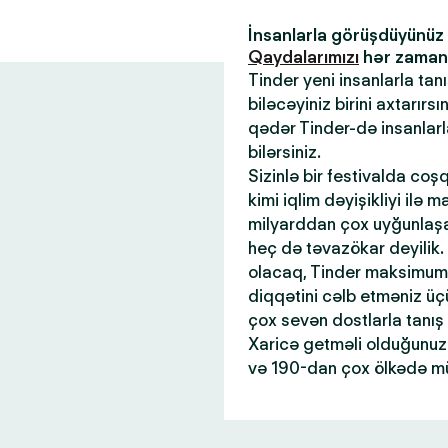
İnsanlarla görüşdüyünü
Qaydalarımızı
hər zaman x
Tinder yeni insanlarla tan
biləcəyiniz birini axtarır
qədər Tinder-də insanlar
bilərsiniz.
Sizinlə bir festivalda coş
kimi iqlim dəyişikliyi ilə 
milyarddan çox uyğunlaşan
heç də təvazökar deyilik.
olacaq, Tinder maksimum 
diqqətini cəlb etməniz üçü
çox sevən dostlarla tanış
Xaricə getməli olduğunuz 
və 190-dan çox ölkədə mü