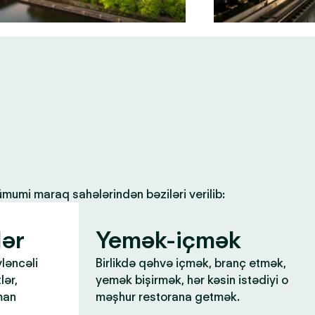
 ümumi maraq sahələrindən bəziləri verilib:
lər
Yemək-içmək
yləncəli
Birlikdə qəhvə içmək, branç etmək,
lər,
yemək bişirmək, hər kəsin istədiyi o
man
məşhur restorana getmək.