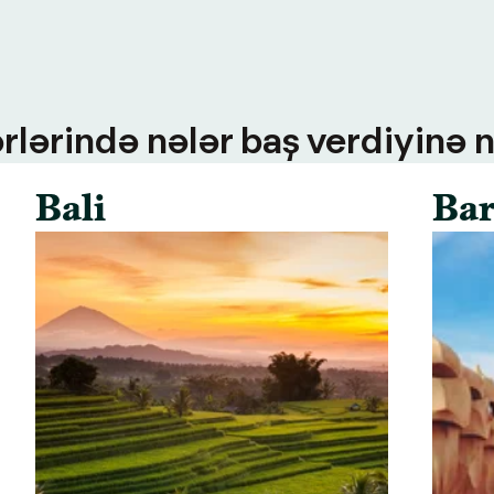
rlərində nələr baş verdiyinə n
Bali
Bar