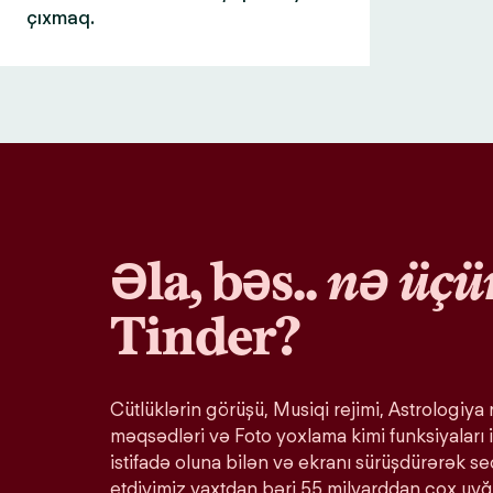
çıxmaq.
Əla, bəs..
nə üçü
Tinder?
Cütlüklərin görüşü, Musiqi rejimi, Astrologiya r
məqsədləri və Foto yoxlama kimi funksiyaları i
istifadə oluna bilən və ekranı sürüşdürərək s
etdiyimiz vaxtdan bəri 55 milyarddan çox uy