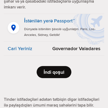
şəhər və ya qəsəbədəki istifadəçilərlə uyğunlaşma
imkanı verir.
İstənilən yerə Passport™
Dünyada istənilən şəxslə uyğunlaşın. Paris, Los-
Anceles, Sidney, Getdik!
Cari Yeriniz
Governador Valadares
İndi qoşul
Tinder istifadəçiləri adətən tətbiqin digər istifadəçiləri
ilə paylaşdıqları ümumi maraq sahələrini tapa bilir.