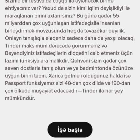
Sizinlə bir festivalda coşqu ilə əylənəcək birinə
ehtiyacınız var? Yaxud da sizin kimi iqlim dəyişikliyi ilə
maraqlanan birini axtarırsınız? Bu günə qədər 55
milyarddan çox uyğunlaşan istifadəçisilə insanları
birləşdirmək mövzusunda heç də təvazökar deyilik.
Onlayn tanışlıqla əlaqəniz sadəcə daha da yaxşı olacaq,
Tinder maksimum dərəcədə görünməniz və
Bəyəndiyiniz istifadəçilərin diqqətini cəlb etməniz üçün
lazımi funksiyalara malikdir. Qəhvəni sizin qədər çox
sevən dostlarla tanış olun və ya badmintonda özünüzə
uyğun birini tapın. Xaricə getməli olduğunuz halda isə
Passport funksiyamız sizi 40-dan çox dildə və 190-dan
çox ölkədə müşayiət edəcəkdir—Tinder ilə hər şey
mümkündür.
İşə başla