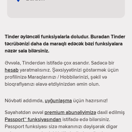
Tinder əyləncəli funksiyalarla doludur. Buradan Tinder
təcrübənizi daha da maraqlı edəcək bəzi funksiyalara
nəzər sala bilərsiniz.
Əvvəla, Tinderdən istifadə çox asandır. Sadəcə bir
hesab
yaratmalısınız. Şəxsiyyətinizi göstərmək üçün
profilinizə Maraqlarınızı / Hobbilərinizi, şəkil və
bioqrafiyanızı əlavə etdiyinizdən əmin olun.
Növbəti addımda,
uyğunlaşma
üçün hazırsınız!
Səyahətdən əvvəl
premium abunəliyimizə
daxil edilmiş
Passport™ funksiyasından
istifadə edə bilərsiniz.
Passport funksiyası sizə məkanınızı dəyişərək digər