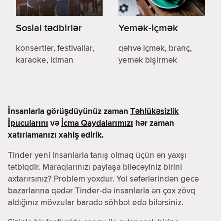
Sosial tədbirlər
Yemək-içmək
konsertlər, festivallar,
qəhvə içmək, branç,
karaoke, idman
yemək bişirmək
İnsanlarla görüşdüyünüz zaman
Təhlükəsizlik
İpucularını
və
İcma Qaydalarımızı
hər zaman
xatırlamanızı xahiş edirik.
Tinder yeni insanlarla tanış olmaq üçün ən yaxşı
tətbiqdir. Maraqlarınızı paylaşa biləcəyiniz birini
axtarırsınız? Problem yoxdur. Yol səfərlərindən gecə
bazarlarına qədər Tinder-də insanlarla ən çox zövq
aldığınız mövzular barədə söhbət edə bilərsiniz.