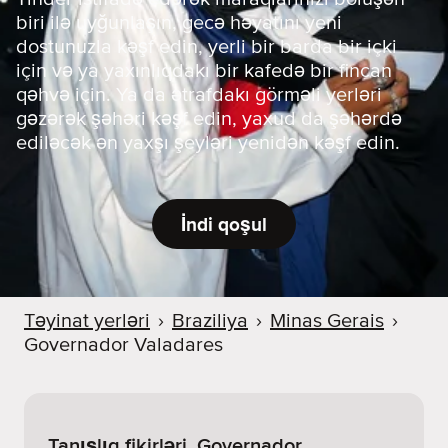
biri ilə uyğunlaşın, gecə həyatını yeni
dostunuzla kəşf edin, yerli bir barda bir içki
için və ya yaxınlıqdakı bir kafedə bir fincan
qəhvə için. Ya da ətrafdakı görməli yerləri
gəzərək şəhəri kəşf edin, yaxud da şəhərdə
ediləcək ən yaxşı şeyləri yenidən kəşf edin.
İndi qoşul
Təyinat yerləri
›
Braziliya
›
Minas Gerais
›
Governador Valadares
Tanışlıq fikirləri. Governador