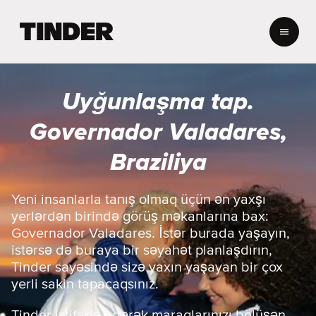
T
i
n
d
e
Uyğunlaşma tap.
r
H
Governador Valadares,
o
m
Braziliya
e
Yeni insanlarla tanış olmaq üçün ən yaxşı
yerlərdən birində görüş məkanlarına bax:
Governador Valadares. İstər burada yaşayın,
istərsə də buraya bir səyahət planlaşdırın,
Tinder sayəsində sizə yaxın yaşayan bir çox
yerli sakin tapacaqsınız.
Tinder istifadə edərək maraqlarınızı bölüşən