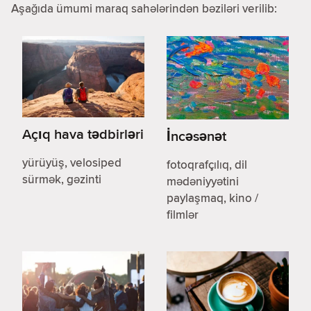
Aşağıda ümumi maraq sahələrindən bəziləri verilib:
Açıq hava tədbirləri
İncəsənət
yürüyüş, velosiped
fotoqrafçılıq, dil
sürmək, gəzinti
mədəniyyətini
paylaşmaq, kino /
filmlər