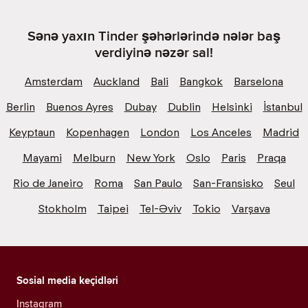
Sənə yaxın Tinder şəhərlərində nələr baş
verdiyinə nəzər sal!
Amsterdam
Auckland
Bali
Bangkok
Barselona
Berlin
Buenos Ayres
Dubay
Dublin
Helsinki
İstanbul
Keyptaun
Kopenhagen
London
Los Anceles
Madrid
Mayami
Melburn
New York
Oslo
Paris
Praqa
Rio de Janeiro
Roma
San Paulo
San-Fransisko
Seul
Stokholm
Taipei
Tel-Əviv
Tokio
Varşava
Sosial media keçidləri
Instagram