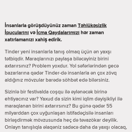
İnsanlarla görüşdüyünüz zaman
Təhlükəsizlik
İpucularını
və
İcma Qaydalarımızı
hər zaman
xatırlamanızı xahiş edirik.
Tinder yeni insanlarla tanış olmaq üçün ən yaxşı
tətbiqdir. Maraqlarınızı paylaşa biləcəyiniz birini
axtarırsınız? Problem yoxdur. Yol səfərlərindən gecə
bazarlarına qədər Tinder-də insanlarla ən çox zövq
aldığınız mövzular barədə söhbət edə bilərsiniz.
Sizinlə bir festivalda coşqu ilə əylənəcək birinə
ehtiyacınız var? Yaxud da sizin kimi iqlim dəyişikliyi ilə
maraqlanan birini axtarırsınız? Bu günə qədər 55
milyarddan çox uyğunlaşan istifadəçisilə insanları
birləşdirmək mövzusunda heç də təvazökar deyilik.
Onlayn tanışlıqla əlaqəniz sadəcə daha da yaxşı olacaq,