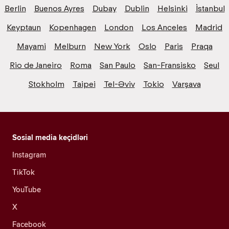
Berlin
Buenos Ayres
Dubay
Dublin
Helsinki
İstanbul
Keyptaun
Kopenhagen
London
Los Anceles
Madrid
Mayami
Melburn
New York
Oslo
Paris
Praqa
Rio de Janeiro
Roma
San Paulo
San-Fransisko
Seul
Stokholm
Taipei
Tel-Əviv
Tokio
Varşava
Sosial media keçidləri
Instagram
TikTok
YouTube
X
Facebook