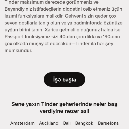
Tinder maksimum dərəcədə görünməniz və
Bəyəndiyiniz istifadəçilərin diqqətini cəlb etməniz üçün
lazımi funksiyalara malikdir. Qəhvəni sizin qədər çox
sevən dostlarla tanış olun və ya badmintonda özünüzə
uyğun birini tapın. Xaricə getməli olduğunuz halda isə
Passport funksiyamız sizi 40-dan çox dildə və 190-dan
çox ölkədə müşayiət edəcəkdir—Tinder ilə hər şey
mümkündür.
İşə başla
Sənə yaxın Tinder şəhərlərində nələr baş
verdiyinə nəzər sal!
Amsterdam
Auckland
Bali
Bangkok
Barselona