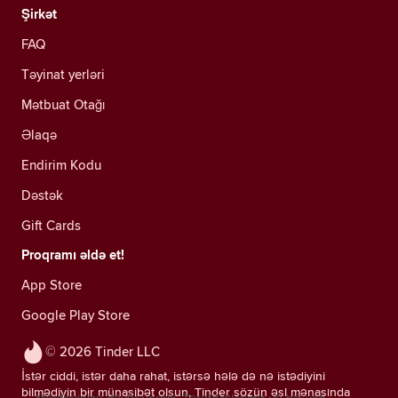
Şirkət
FAQ
Təyinat yerləri
Mətbuat Otağı
Əlaqə
Endirim Kodu
Dəstək
Gift Cards
Proqramı əldə et!
App Store
Google Play Store
© 2026 Tinder LLC
İstər ciddi, istər daha rahat, istərsə hələ də nə istədiyini
bilmədiyin bir münasibət olsun, Tinder sözün əsl mənasında