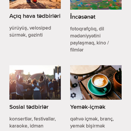
Açıq hava tədbirləri
İncəsənət
yürüyüş, velosiped
fotoqrafçılıq, dil
sürmək, gəzinti
mədəniyyətini
paylaşmaq, kino /
filmlər
Sosial tədbirlər
Yemək-içmək
konsertlər, festivallar,
qəhvə içmək, branç,
karaoke, idman
yemək bişirmək