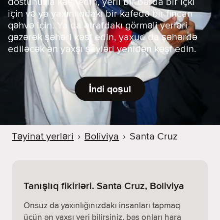
dostunuzla kəşf edin, yerli bir barda bir içki
için və ya yaxınlıqdakı bir kafedə bir fincan
qəhvə için. Ya da ətrafdakı görməli yerləri
gəzərək şəhəri kəşf edin, yaxud da şəhərdə
ediləcək ən yaxşı şeyləri yenidən kəşf edin.
İndi qoşul
Təyinat yerləri
›
Boliviya
›
Santa Cruz
Tanışlıq fikirləri. Santa Cruz, Boliviya
Onsuz da yaxınlığınızdakı insanları tapmaq
üçün ən yaxşı yeri bilirsiniz, bəs onları hara