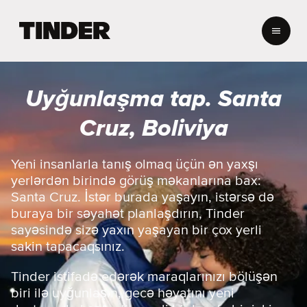
T
i
n
d
e
Uyğunlaşma tap. Santa
r
H
Cruz, Boliviya
o
m
e
Yeni insanlarla tanış olmaq üçün ən yaxşı
yerlərdən birində görüş məkanlarına bax:
Santa Cruz. İstər burada yaşayın, istərsə də
buraya bir səyahət planlaşdırın, Tinder
sayəsində sizə yaxın yaşayan bir çox yerli
sakin tapacaqsınız.
Tinder istifadə edərək maraqlarınızı bölüşən
biri ilə uyğunlaşın, gecə həyatını yeni