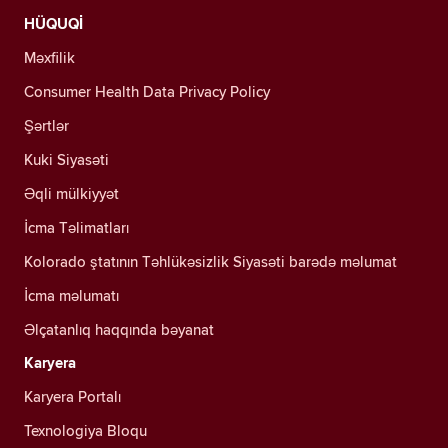
HÜQUQİ
Məxfilik
Consumer Health Data Privacy Policy
Şərtlər
Kuki Siyasəti
Əqli mülkiyyət
İcma Təlimatları
Kolorado ştatının Təhlükəsizlik Siyasəti barədə məlumat
İcma məlumatı
Əlçatanlıq haqqında bəyanat
Karyera
Karyera Portalı
Texnologiya Bloqu