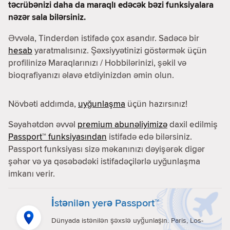
təcrübənizi daha da maraqlı edəcək bəzi funksiyalara
nəzər sala bilərsiniz.
Əvvəla, Tinderdən istifadə çox asandır. Sadəcə bir
hesab
yaratmalısınız. Şəxsiyyətinizi göstərmək üçün
profilinizə Maraqlarınızı / Hobbilərinizi, şəkil və
bioqrafiyanızı əlavə etdiyinizdən əmin olun.
Növbəti addımda,
uyğunlaşma
üçün hazırsınız!
Səyahətdən əvvəl
premium abunəliyimizə
daxil edilmiş
Passport™ funksiyasından
istifadə edə bilərsiniz.
Passport funksiyası sizə məkanınızı dəyişərək digər
şəhər və ya qəsəbədəki istifadəçilərlə uyğunlaşma
imkanı verir.
İstənilən yerə Passport™
Dünyada istənilən şəxslə uyğunlaşın. Paris, Los-