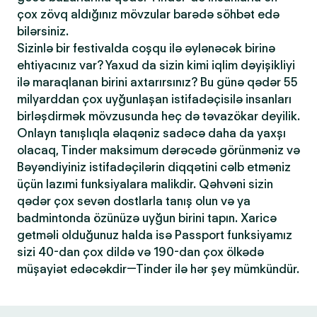
çox zövq aldığınız mövzular barədə söhbət edə
bilərsiniz.
Sizinlə bir festivalda coşqu ilə əylənəcək birinə
ehtiyacınız var? Yaxud da sizin kimi iqlim dəyişikliyi
ilə maraqlanan birini axtarırsınız? Bu günə qədər 55
milyarddan çox uyğunlaşan istifadəçisilə insanları
birləşdirmək mövzusunda heç də təvazökar deyilik.
Onlayn tanışlıqla əlaqəniz sadəcə daha da yaxşı
olacaq, Tinder maksimum dərəcədə görünməniz və
Bəyəndiyiniz istifadəçilərin diqqətini cəlb etməniz
üçün lazımi funksiyalara malikdir. Qəhvəni sizin
qədər çox sevən dostlarla tanış olun və ya
badmintonda özünüzə uyğun birini tapın. Xaricə
getməli olduğunuz halda isə Passport funksiyamız
sizi 40-dan çox dildə və 190-dan çox ölkədə
müşayiət edəcəkdir—Tinder ilə hər şey mümkündür.