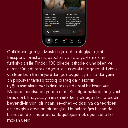
Cütlüklərin görüşü, Musiqi rejimi, Astrologiya rejimi,
Passport, Tanışlıq məqsədləri və Foto yoxlama kimi
funksiyaları ilə Tinder, 190 ölkədə istifadə oluna bilən və
ekranı sürüşdürərək seçmə xüsusiyyətini təqdim etdiyimiz
vaxtdan bəri 55 milyarddan çox uyğunlaşma ilə dünyanın
ən populyar tanışlıq tətbiqi olaraq qalır. Həmin
uyğunlaşmaların hər birinin arxasında real bir insan var.
Məqsəd həmişə bu yöndə olub. Bu, digər hallarda heç vaxt
tanış ola bilməyəcəyin insanlarla tanış olduğun bir tətbiqdir:
bəyəndiyin yeni bir insan, səyahət yoldaşı, ya da tədricən
əsl sevgiyə çevrilən bir tanışlıq. Nə axtardığını bilsən də,
bilməsən də Tinder bunu dəqiqləşdirmək üçün sənə bir
məkan verir.