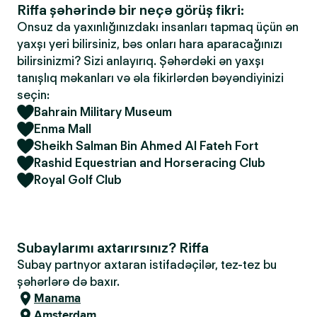
Riffa şəhərində bir neçə görüş fikri:
Onsuz da yaxınlığınızdakı insanları tapmaq üçün ən
yaxşı yeri bilirsiniz, bəs onları hara aparacağınızı
bilirsinizmi? Sizi anlayırıq. Şəhərdəki ən yaxşı
tanışlıq məkanları və əla fikirlərdən bəyəndiyinizi
seçin:
Bahrain Military Museum
Enma Mall
Sheikh Salman Bin Ahmed Al Fateh Fort
Rashid Equestrian and Horseracing Club
Royal Golf Club
Subaylarımı axtarırsınız? Riffa
Subay partnyor axtaran istifadəçilər, tez-tez bu
şəhərlərə də baxır.
Manama
Amsterdam