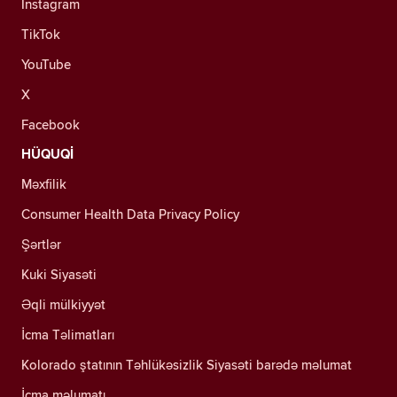
Instagram
TikTok
YouTube
X
Facebook
HÜQUQİ
Məxfilik
Consumer Health Data Privacy Policy
Şərtlər
Kuki Siyasəti
Əqli mülkiyyət
İcma Təlimatları
Kolorado ştatının Təhlükəsizlik Siyasəti barədə məlumat
İcma məlumatı