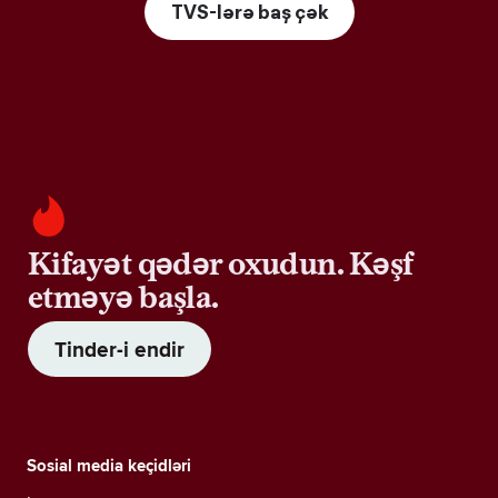
TVS-lərə baş çək
Kifayət qədər oxudun. Kəşf
etməyə başla.
Tinder-i endir
Sosial media keçidləri