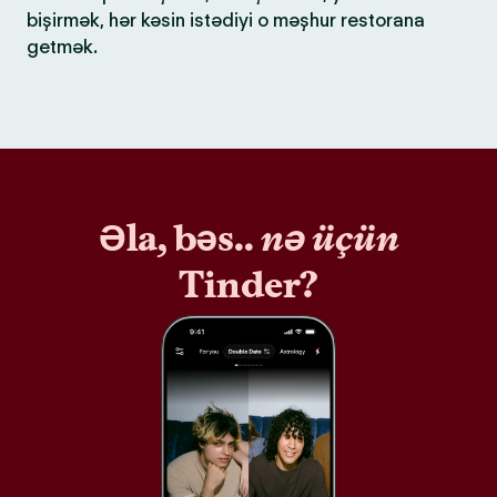
bişirmək, hər kəsin istədiyi o məşhur restorana
getmək.
Əla, bəs..
nə üçün
Tinder?