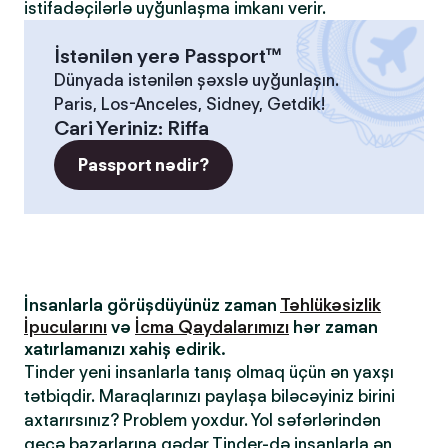
istifadəçilərlə uyğunlaşma imkanı verir.
İstənilən yerə Passport™
Dünyada istənilən şəxslə uyğunlaşın.
Paris, Los-Anceles, Sidney, Getdik!
Cari Yeriniz
:
Riffa
Passport nədir?
İnsanlarla görüşdüyünüz zaman
Təhlükəsizlik
İpucularını
və
İcma Qaydalarımızı
hər zaman
xatırlamanızı xahiş edirik.
Tinder yeni insanlarla tanış olmaq üçün ən yaxşı
tətbiqdir. Maraqlarınızı paylaşa biləcəyiniz birini
axtarırsınız? Problem yoxdur. Yol səfərlərindən
gecə bazarlarına qədər Tinder-də insanlarla ən