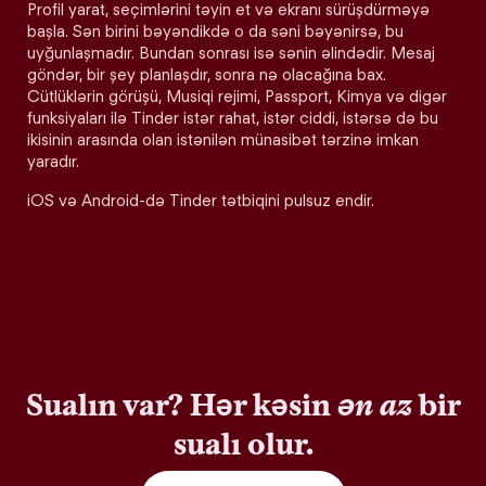
Profil yarat, seçimlərini təyin et və ekranı sürüşdürməyə
başla. Sən birini bəyəndikdə o da səni bəyənirsə, bu
uyğunlaşmadır. Bundan sonrası isə sənin əlindədir. Mesaj
göndər, bir şey planlaşdır, sonra nə olacağına bax.
Cütlüklərin görüşü, Musiqi rejimi, Passport, Kimya və digər
funksiyaları ilə Tinder istər rahat, istər ciddi, istərsə də bu
ikisinin arasında olan istənilən münasibət tərzinə imkan
yaradır.
iOS və Android-də Tinder tətbiqini pulsuz endir.
Sualın var? Hər kəsin
ən az
bir
sualı olur.