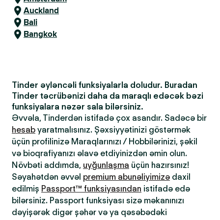
Auckland
Bali
Bangkok
Tinder əyləncəli funksiyalarla doludur. Buradan
Tinder təcrübənizi daha da maraqlı edəcək bəzi
funksiyalara nəzər sala bilərsiniz.
Əvvəla, Tinderdən istifadə çox asandır. Sadəcə bir
hesab
yaratmalısınız. Şəxsiyyətinizi göstərmək
üçün profilinizə Maraqlarınızı / Hobbilərinizi, şəkil
və bioqrafiyanızı əlavə etdiyinizdən əmin olun.
Növbəti addımda,
uyğunlaşma
üçün hazırsınız!
Səyahətdən əvvəl
premium abunəliyimizə
daxil
edilmiş
Passport™ funksiyasından
istifadə edə
bilərsiniz. Passport funksiyası sizə məkanınızı
dəyişərək digər şəhər və ya qəsəbədəki