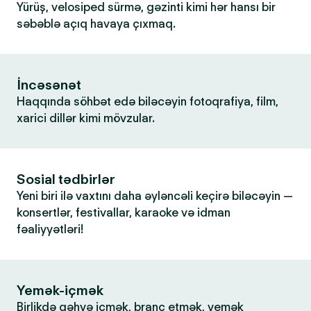
Yürüş, velosiped sürmə, gəzinti kimi hər hansı bir
səbəblə açıq havaya çıxmaq.
İncəsənət
Haqqında söhbət edə biləcəyin fotoqrafiya, film,
xarici dillər kimi mövzular.
Sosial tədbirlər
Yeni biri ilə vaxtını daha əyləncəli keçirə biləcəyin —
konsertlər, festivallar, karaoke və idman
fəaliyyətləri!
Yemək-içmək
Birlikdə qəhvə içmək, branç etmək, yemək