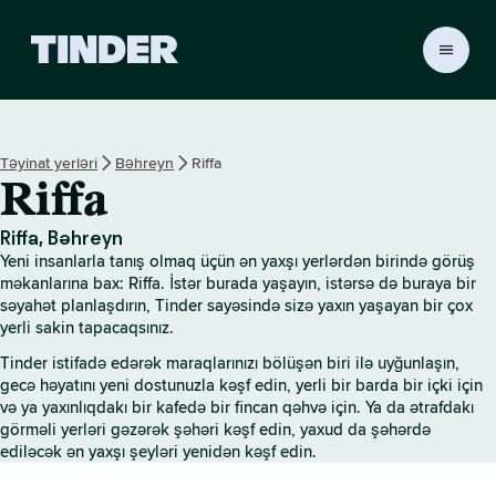
T
i
n
d
e
Təyinat yerləri
Bəhreyn
Riffa
r
Riffa
H
o
m
Riffa, Bəhreyn
e
Yeni insanlarla tanış olmaq üçün ən yaxşı yerlərdən birində görüş
məkanlarına bax: Riffa. İstər burada yaşayın, istərsə də buraya bir
səyahət planlaşdırın, Tinder sayəsində sizə yaxın yaşayan bir çox
yerli sakin tapacaqsınız.
Tinder istifadə edərək maraqlarınızı bölüşən biri ilə uyğunlaşın,
gecə həyatını yeni dostunuzla kəşf edin, yerli bir barda bir içki için
və ya yaxınlıqdakı bir kafedə bir fincan qəhvə için. Ya da ətrafdakı
görməli yerləri gəzərək şəhəri kəşf edin, yaxud da şəhərdə
ediləcək ən yaxşı şeyləri yenidən kəşf edin.