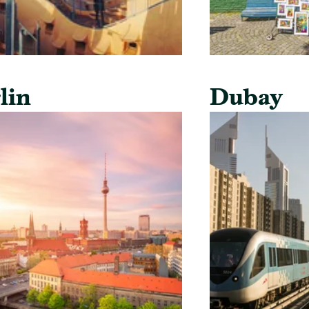
lin
Dubay