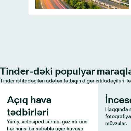
Tinder-dəki populyar maraql
Tinder istifadəçiləri adətən tətbiqin digər istifadəçiləri 
Açıq hava
İncəs
tədbirləri
Haqqında s
fotoqrafiya,
Yürüş, velosiped sürmə, gəzinti kimi
mövzular.
hər hansı bir səbəblə açıq havaya