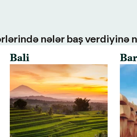
rlərində nələr baş verdiyinə n
Bali
Bar