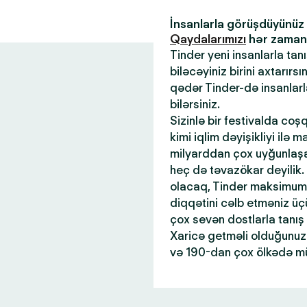
İnsanlarla görüşdüyünü
Qaydalarımızı
hər zaman x
Tinder yeni insanlarla tan
biləcəyiniz birini axtarır
qədər Tinder-də insanlar
bilərsiniz.
Sizinlə bir festivalda coş
kimi iqlim dəyişikliyi ilə 
milyarddan çox uyğunlaşan
heç də təvazökar deyilik.
olacaq, Tinder maksimum 
diqqətini cəlb etməniz üçü
çox sevən dostlarla tanış
Xaricə getməli olduğunuz 
və 190-dan çox ölkədə mü