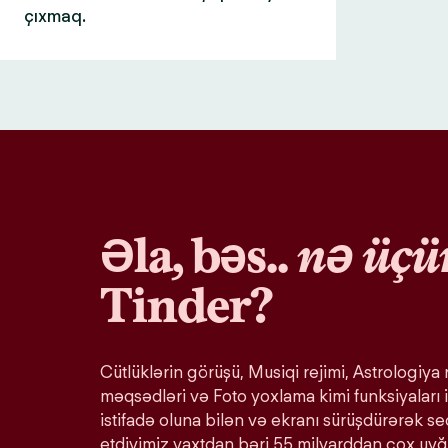
çıxmaq.
Əla, bəs..
nə üçü
Tinder?
Cütlüklərin görüşü, Musiqi rejimi, Astrologiya r
məqsədləri və Foto yoxlama kimi funksiyaları i
istifadə oluna bilən və ekranı sürüşdürərək s
etdiyimiz vaxtdan bəri 55 milyarddan çox uy