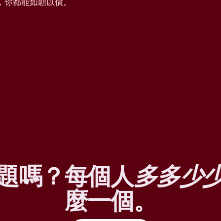
，你都能如願以償。
題嗎？每個人
多多少
麼一個。