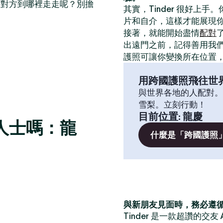
帶對方到哪裡走走呢？別擔
其實，Tinder 很好上手
片和自介，這樣才能展現
接著，就能開始盡情
配對
出遠門之前，記得善用我
）
護照可讓你變換所在位置
用跨國護照飛往世
與世界各地的人配對。
雪梨。立刻行動！
目前位置
:
龍慶
人士嗎：龍
什麼是「跨國護照
與新朋友見面時，務必遵
Tinder 是一款超讚的