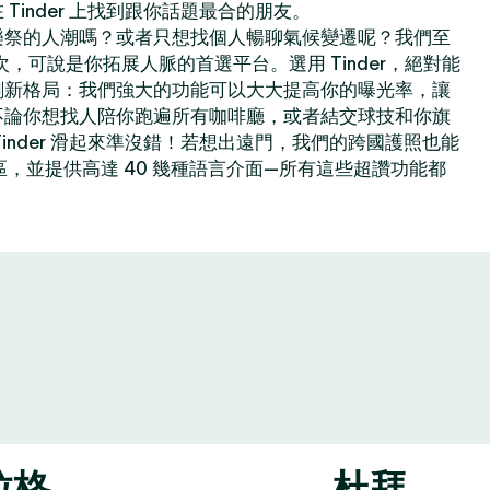
Tinder 上找到跟你話題最合的朋友。
樂祭的人潮嗎？或者只想找個人暢聊氣候變遷呢？我們至
億次，可說是你拓展人脈的首選平台。選用 Tinder，絕對能
創新格局：我們強大的功能可以大大提高你的曝光率，讓
不論你想找人陪你跑遍所有咖啡廳，或者結交球技和你旗
inder 滑起來準沒錯！若想出遠門，我們的跨國護照也能
地區，並提供高達 40 幾種語言介面—所有這些超讚功能都
拉格
杜拜