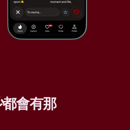
少
都會有那