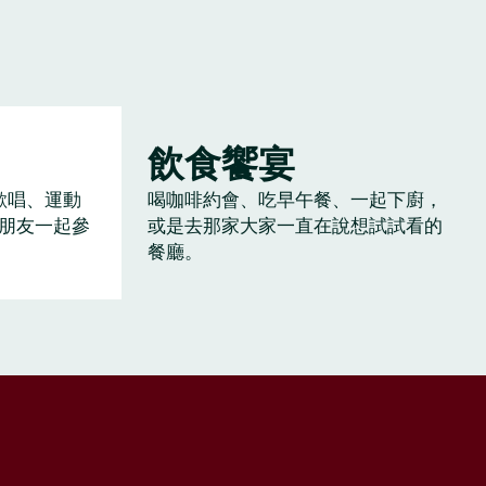
飲食饗宴
歡唱、運動
喝咖啡約會、吃早午餐、一起下廚，
朋友一起參
或是去那家大家一直在說想試試看的
餐廳。