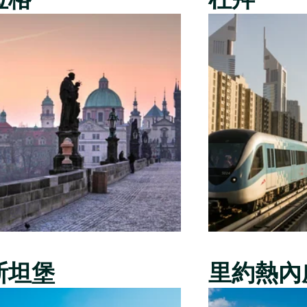
斯坦堡
里約熱內