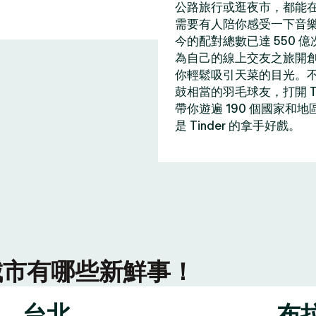
公路旅行或逛夜市，都能在 
需要有人陪你感受一下音
今的配對總數已達 550 
為自己的線上交友之旅開
你輕鬆吸引天菜的目光。
鼓相當的羽毛球友，打開 T
帶你遊遍 190 個國家和
是 Tinder 的拿手好戲。
r 城市有哪些新鮮事！
台北
布