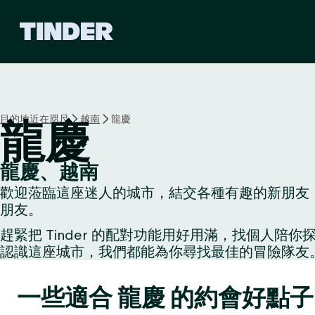
T
i
n
d
e
r
首
目的地近在咫尺
越南
龍慶
龍慶
頁
龍慶、越南
歡迎蒞臨這座迷人的城市，結交各種有趣的新朋友：
朋友。
趕緊把 Tinder 的配對功能用好用滿，找個
認識這座城市，我們都能為你尋找最佳的冒險隊友
一些適合 龍慶 的約會好點