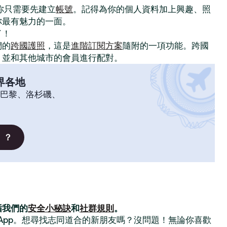
。你只需要先建立
帳號
。記得為你的個人資料加上興趣、照
你最有魅力的一面。
了！
們的
跨國護照
，這是
進階訂閱方案
隨附的一項功能。跨國
，並和其他城市的會員進行配對。
界各地
巴黎、洛杉磯、
」？
循我們的
安全小秘訣
和
社群規則
。
交友 App。想尋找志同道合的新朋友嗎？沒問題！無論你喜歡