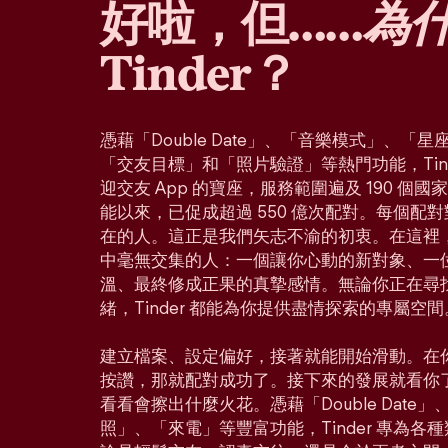
好啦，但……
為
Tinder？
憑藉「Double Date」、「音樂模式」、
「交友目標」和「照片驗證」等熱門功能，Tin
迎交友 App 的寶座，服務範圍遍及 190 個
能以來，已促成超過 550 億次配對。每個配
在的人。這正是我們矢志不渝的初衷。在這裡
中毫無交集的人：一個讓你心動的新對象、一
溫、最終修成正果的真摯感情。無論你正在尋
緒，Tinder 都能為你提供盡情探索的專屬空間
建立檔案、設定偏好，接著就能開始滑動。在
按讚，那就配對成功了。接下來的發展就看你
看看會擦出什麼火花。憑藉「Double Dat
照」、「來電」等豐富功能，Tinder 專為