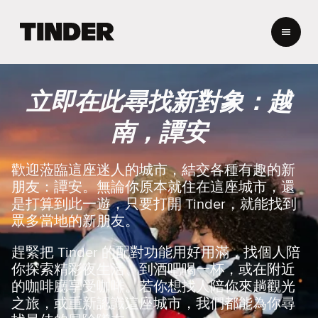
T
i
n
d
e
立即在此尋找新對象：越
r
首
南，譚安
頁
歡迎蒞臨這座迷人的城市，結交各種有趣的新
朋友：譚安。無論你原本就住在這座城市，還
是打算到此一遊，只要打開 Tinder，就能找到
眾多當地的新朋友。
趕緊把 Tinder 的配對功能用好用滿，找個人陪
你探索精彩夜生活、到酒吧喝一杯，或在附近
的咖啡廳享受咖啡。若你想找人陪你來趟觀光
之旅，或重新認識這座城市，我們都能為你尋