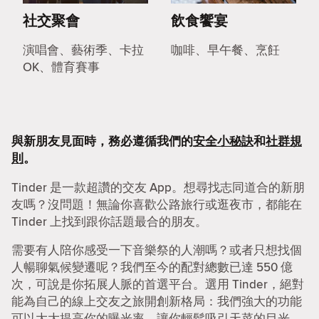
社交聚會
飲食饗宴
演唱會、藝術季、卡拉
咖啡、早午餐、烹飪
OK、體育賽事
與新朋友見面時，務必遵循我們的
安全小秘訣
和
社群規
則
。
Tinder 是一款超讚的交友 App。想尋找志同道合的新朋
友嗎？沒問題！無論你喜歡公路旅行或逛夜市，都能在
Tinder 上找到跟你話題最合的朋友。
需要有人陪你感受一下音樂祭的人潮嗎？或者只想找個
人暢聊氣候變遷呢？我們至今的配對總數已達 550 億
次，可說是你拓展人脈的首選平台。選用 Tinder，絕對
能為自己的線上交友之旅開創新格局：我們強大的功能
可以大大提高你的曝光率，讓你輕鬆吸引天菜的目光。