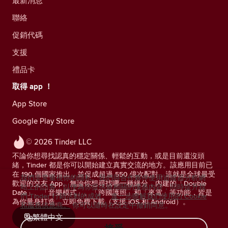
最新消息
聯絡
促銷代碼
支援
禮品卡
取得 app ！
App Store
Google Play Store
© 2026 Tinder LLC
不論你想尋找認真的穩定關係、輕鬆的互動，或是目前還沒頭
緒，Tinder 都是你可以開始建立真實交流的地方。該應用目前已
在 190 個國家推出，並促成超過 550 億次配對，這就是全球最受
我們非常重視你的隱私。我們與合作夥伴使用追蹤器分析網
歡迎的交友 App。無論你想尋找哪一種緣分，內建的「Double
站上的訪客，以便為你提供最相關的優惠內容，同時提升我
Date」、「音樂模式」、「跨國護照」和「來電」等功能，皆是
們 Tinder 行銷活動的成效。
進一步瞭解我們使用的 Cookie
為你量身打造。立即免費下載（支援 iOS 和 Android）。
和服務供應商。
你可以隨時在設定中撤銷同意。
繁體中文