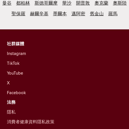
曼谷
都柏林
斯德哥爾摩
華沙
開普敦
奧克蘭
奧斯陸
聖保羅
赫爾辛基
墨爾本
邁阿密
舊金山
羅馬
社群媒體
Instagram
TikTok
YouTube
X
Facebook
法務
隱私
消費者健康資料隱私政策