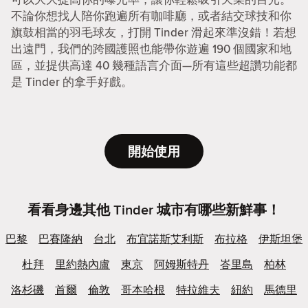
不論你想找人陪你跑遍所有咖啡廳，或者結交球技和你
旗鼓相當的羽毛球友，打開 Tinder 滑起來準沒錯！若想
出遠門，我們的跨國護照也能帶你遊遍 190 個國家和地
區，並提供高達 40 幾種語言介面—所有這些超讚功能都
是 Tinder 的拿手好戲。
開始使用
看看身邊其他 Tinder 城市有哪些新鮮事！
巴黎
巴賽隆納
台北
布宜諾斯艾利斯
布拉格
伊斯坦堡
杜拜
里約熱內盧
東京
阿姆斯特丹
峇里島
柏林
洛杉磯
首爾
倫敦
哥本哈根
特拉維夫
紐約
馬德里