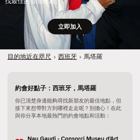
找最佳的冒險隊友。
立即加入
目的地近在咫尺
›
西班牙
›
馬塔羅
約會好點子：西班牙，馬塔羅
你已清楚身邊能夠尋找新朋友的最佳地點，但
接下來想帶對方到哪裡走走呢？別擔心！在此
與你分享本地最熱門的約會地點和活動：
Nau Gaudi - Consorci Museu d'Art