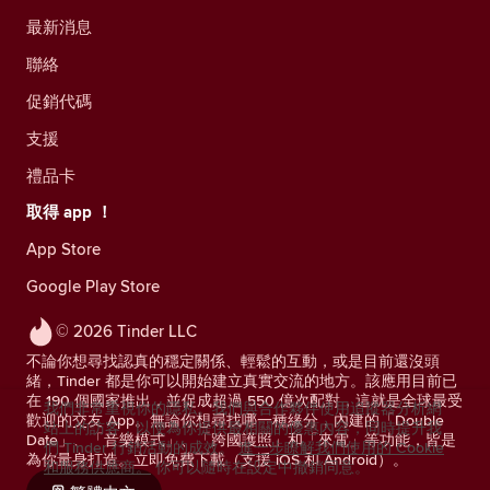
最新消息
聯絡
促銷代碼
支援
禮品卡
取得 app ！
App Store
Google Play Store
© 2026 Tinder LLC
不論你想尋找認真的穩定關係、輕鬆的互動，或是目前還沒頭
緒，Tinder 都是你可以開始建立真實交流的地方。該應用目前已
在 190 個國家推出，並促成超過 550 億次配對，這就是全球最受
我們非常重視你的隱私。我們與合作夥伴使用追蹤器分析網
歡迎的交友 App。無論你想尋找哪一種緣分，內建的「Double
站上的訪客，以便為你提供最相關的優惠內容，同時提升我
Date」、「音樂模式」、「跨國護照」和「來電」等功能，皆是
們 Tinder 行銷活動的成效。
進一步瞭解我們使用的 Cookie
為你量身打造。立即免費下載（支援 iOS 和 Android）。
和服務供應商。
你可以隨時在設定中撤銷同意。