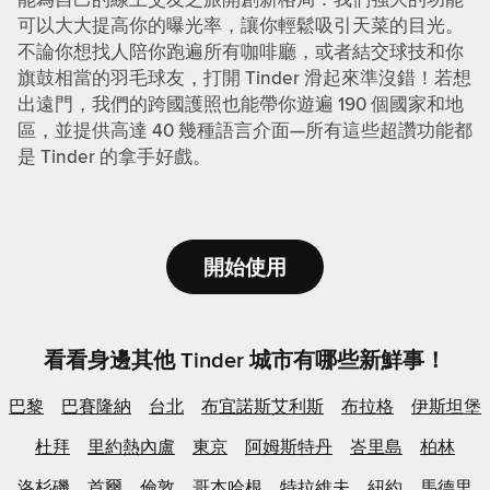
可以大大提高你的曝光率，讓你輕鬆吸引天菜的目光。
不論你想找人陪你跑遍所有咖啡廳，或者結交球技和你
旗鼓相當的羽毛球友，打開 Tinder 滑起來準沒錯！若想
出遠門，我們的跨國護照也能帶你遊遍 190 個國家和地
區，並提供高達 40 幾種語言介面—所有這些超讚功能都
是 Tinder 的拿手好戲。
開始使用
看看身邊其他 Tinder 城市有哪些新鮮事！
巴黎
巴賽隆納
台北
布宜諾斯艾利斯
布拉格
伊斯坦堡
杜拜
里約熱內盧
東京
阿姆斯特丹
峇里島
柏林
洛杉磯
首爾
倫敦
哥本哈根
特拉維夫
紐約
馬德里