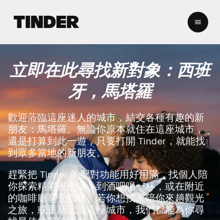
T
i
n
d
e
立即在此尋找新對象：西班
r
首
牙，馬塔羅
頁
歡迎蒞臨這座迷人的城市，結交各種有趣的新
朋友：馬塔羅。無論你原本就住在這座城市，
還是打算到此一遊，只要打開 Tinder，就能找
到眾多當地的新朋友。
趕緊把 Tinder 的配對功能用好用滿，找個人陪
你探索精彩夜生活、到酒吧喝一杯，或在附近
的咖啡廳享受咖啡。若你想找人陪你來趟觀光
之旅，或重新認識這座城市，我們都能為你尋