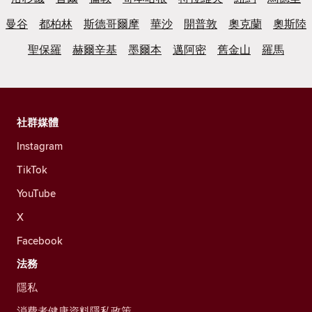
曼谷
都柏林
斯德哥爾摩
華沙
開普敦
奧克蘭
奧斯陸
聖保羅
赫爾辛基
墨爾本
邁阿密
舊金山
羅馬
社群媒體
Instagram
TikTok
YouTube
X
Facebook
法務
隱私
消費者健康資料隱私政策