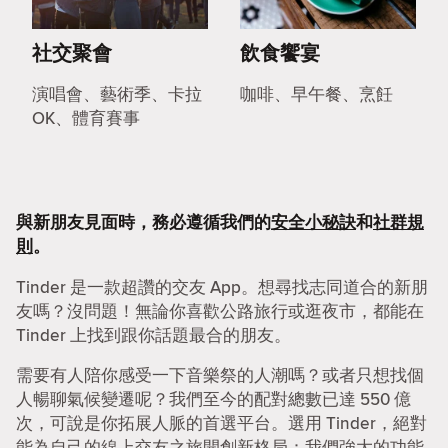
社交聚會
飲食饗宴
演唱會、藝術季、卡拉
咖啡、早午餐、烹飪
OK、體育賽事
與新朋友見面時，務必遵循我們的
安全小秘訣
和
社群規
則
。
Tinder 是一款超讚的交友 App。想尋找志同道合的新朋
友嗎？沒問題！無論你喜歡公路旅行或逛夜市，都能在
Tinder 上找到跟你話題最合的朋友。
需要有人陪你感受一下音樂祭的人潮嗎？或者只想找個
人暢聊氣候變遷呢？我們至今的配對總數已達 550 億
次，可說是你拓展人脈的首選平台。選用 Tinder，絕對
能為自己的線上交友之旅開創新格局：我們強大的功能