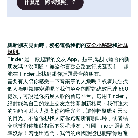
什麼是「跨國護照」？
與新朋友見面時，務必遵循我們的
安全小秘訣
和
社群
規則
。
Tinder 是一款超讚的交友 App。想尋找志同道合的新
朋友嗎？沒問題！無論你喜歡公路旅行或逛夜市，都
能在 Tinder 上找到跟你話題最合的朋友。
需要有人陪你感受一下音樂祭的人潮嗎？或者只想找
個人暢聊氣候變遷呢？我們至今的配對總數已達 550
億次，可說是你拓展人脈的首選平台。選用 Tinder，
絕對能為自己的線上交友之旅開創新格局：我們強大
的功能可以大大提高你的曝光率，讓你輕鬆吸引天菜
的目光。不論你想找人陪你跑遍所有咖啡廳，或者結
交球技和你旗鼓相當的羽毛球友，打開 Tinder 滑起來
準沒錯！若想出遠門，我們的跨國護照也能帶你遊遍