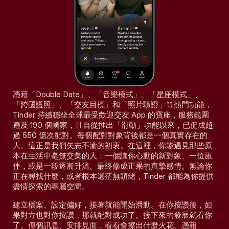
憑藉「Double Date」、「音樂模式」、「星座模式」、
「跨國護照」、「交友目標」和「照片驗證」等熱門功能，
Tinder 持續穩坐全球最受歡迎交友 App 的寶座，服務範圍
遍及 190 個國家，且自從推出「滑動」功能以來，已促成超
過 550 億次配對。每個配對對象背後都是一個真實存在的
人。這正是我們矢志不渝的初衷。在這裡，你能遇見那些原
本在生活中毫無交集的人：一個讓你心動的新對象、一位旅
伴，或是一段逐漸升溫、最終修成正果的真摯感情。無論你
正在尋找什麼，或者根本還茫無頭緒，Tinder 都能為你提供
盡情探索的專屬空間。
建立檔案、設定偏好，接著就能開始滑動。在你按讚後，如
果對方也對你按讚，那就配對成功了。接下來的發展就看你
了。傳個訊息、安排見面，看看會擦出什麼火花。憑藉