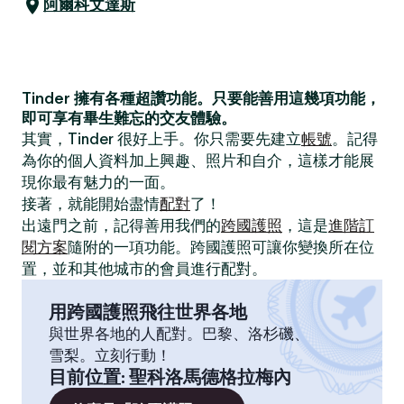
阿爾科文達斯
Tinder 擁有各種超讚功能。只要能善用這幾項功能，
即可享有畢生難忘的交友體驗。
其實，Tinder 很好上手。你只需要先建立
帳號
。記得
為你的個人資料加上興趣、照片和自介，這樣才能展
現你最有魅力的一面。
接著，就能開始盡情
配對
了！
出遠門之前，記得善用我們的
跨國護照
，這是
進階訂
閱方案
隨附的一項功能。跨國護照可讓你變換所在位
置，並和其他城市的會員進行配對。
用跨國護照飛往世界各地
與世界各地的人配對。巴黎、洛杉磯、
雪梨。立刻行動！
目前位置
:
聖科洛馬德格拉梅內