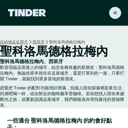
T
i
n
d
e
目的地近在咫尺
西班牙
聖科洛馬德格拉梅內
r
聖科洛馬德格拉梅內
首
頁
聖科洛馬德格拉梅內、西班牙
歡迎蒞臨這座迷人的城市，結交各種有趣的新朋友：聖科洛馬德格
拉梅內。無論你原本就住在這座城市，還是打算到此一遊，只要打
開 Tinder，就能找到眾多當地的新朋友。
趕緊把 Tinder 的配對功能用好用滿，找個人陪你探索精彩夜生活、
到酒吧喝一杯，或在附近的咖啡廳享受咖啡。若你想找人陪你來趟
觀光之旅，或重新認識這座城市，我們都能為你尋找最佳的冒險隊
友。
一些適合 聖科洛馬德格拉梅內 的約會好點
子：