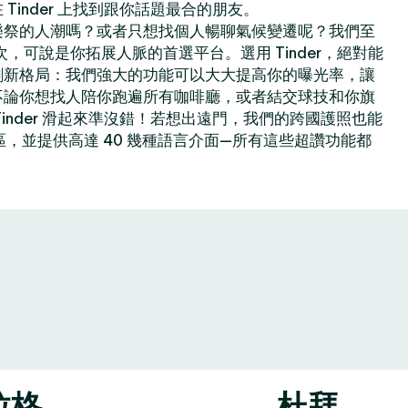
Tinder 上找到跟你話題最合的朋友。
樂祭的人潮嗎？或者只想找個人暢聊氣候變遷呢？我們至
億次，可說是你拓展人脈的首選平台。選用 Tinder，絕對能
創新格局：我們強大的功能可以大大提高你的曝光率，讓
不論你想找人陪你跑遍所有咖啡廳，或者結交球技和你旗
inder 滑起來準沒錯！若想出遠門，我們的跨國護照也能
地區，並提供高達 40 幾種語言介面—所有這些超讚功能都
拉格
杜拜