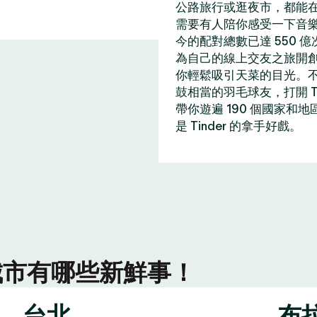
公路旅行或逛夜市，都能在 
需要有人陪你感受一下音
今的配對總數已達 550 
為自己的線上交友之旅開
你輕鬆吸引天菜的目光。
鼓相當的羽毛球友，打開 T
帶你遊遍 190 個國家和
是 Tinder 的拿手好戲。
r 城市有哪些新鮮事！
台北
布