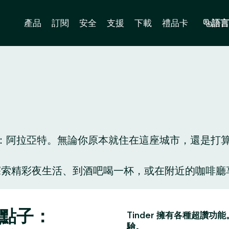
產品
訂閱
安全
支援
下載
禮品卡
語言
阿拉亞特。無論你原本就住在這座城市，還是打算到此
人陪你探索精彩夜生活、到酒吧喝一杯，或在附近的咖
。
好點子：
Tinder 擁有各種超
驗。