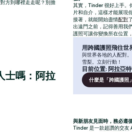
帶對方到哪裡走走呢？別擔
其實，Tinder 很好上手
片和自介，這樣才能展現
接著，就能開始盡情
配對
出遠門之前，記得善用我
護照可讓你變換所在位置
用跨國護照飛往世
與世界各地的人配對。
雪梨。立刻行動！
目前位置
:
阿拉亞特
人士嗎：阿拉
什麼是「跨國護照
與新朋友見面時，務必遵
Tinder 是一款超讚的