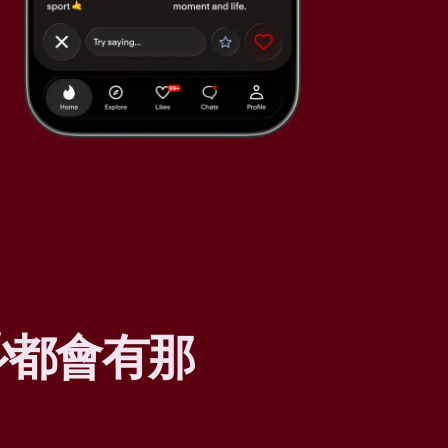
少
都會有那