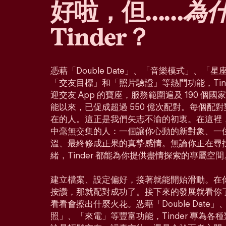
好啦，但……
為
Tinder？
憑藉「Double Date」、「音樂模式」、
「交友目標」和「照片驗證」等熱門功能，Tin
迎交友 App 的寶座，服務範圍遍及 190 個
能以來，已促成超過 550 億次配對。每個配
在的人。這正是我們矢志不渝的初衷。在這裡
中毫無交集的人：一個讓你心動的新對象、一
溫、最終修成正果的真摯感情。無論你正在尋
緒，Tinder 都能為你提供盡情探索的專屬空間
建立檔案、設定偏好，接著就能開始滑動。在
按讚，那就配對成功了。接下來的發展就看你
看看會擦出什麼火花。憑藉「Double Dat
照」、「來電」等豐富功能，Tinder 專為