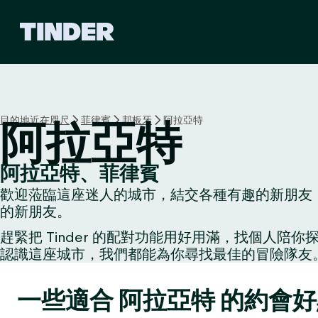
T
i
n
d
e
r
首
目的地近在咫尺
菲律賓
邦板牙
阿拉亞特
阿拉亞特
頁
阿拉亞特、菲律賓
歡迎蒞臨這座迷人的城市，結交各種有趣的新朋友：
的新朋友。
趕緊把 Tinder 的配對功能用好用滿，找個
認識這座城市，我們都能為你尋找最佳的冒險隊友
一些適合 阿拉亞特 的約會