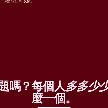
，你都能如願以償。
題嗎？每個人
多多少
麼一個。