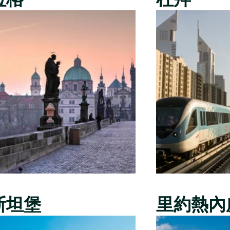
斯坦堡
里約熱內