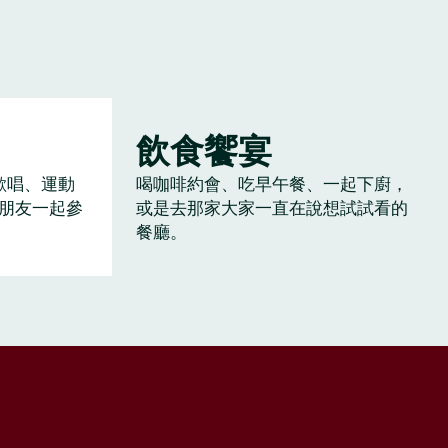
飲食饗宴
歡唱、運動
喝咖啡約會、吃早午餐、一起下廚，
朋友一起參
或是去那家大家一直在說想試試看的
餐廳。