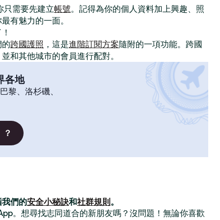
。你只需要先建立
帳號
。記得為你的個人資料加上興趣、照
你最有魅力的一面。
了！
們的
跨國護照
，這是
進階訂閱方案
隨附的一項功能。跨國
，並和其他城市的會員進行配對。
界各地
巴黎、洛杉磯、
」？
循我們的
安全小秘訣
和
社群規則
。
交友 App。想尋找志同道合的新朋友嗎？沒問題！無論你喜歡