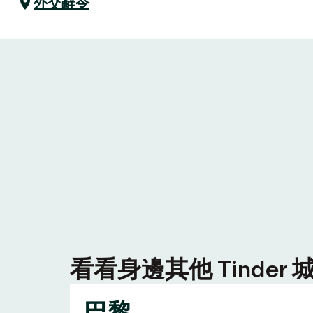
外交辭令
看看身邊其他 Tinde
巴黎