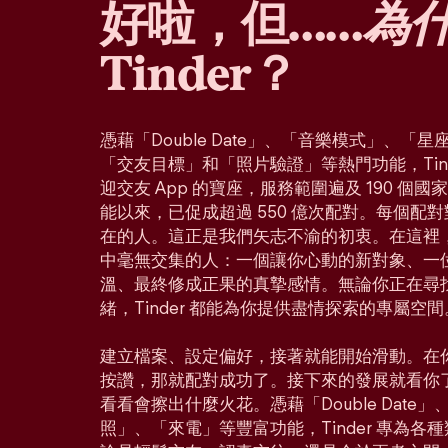
好啦，但……
為
Tinder？
憑藉「Double Date」、「音樂模式」、
「交友目標」和「照片驗證」等熱門功能，Tin
迎交友 App 的寶座，服務範圍遍及 190 個
能以來，已促成超過 550 億次配對。每個配
在的人。這正是我們矢志不渝的初衷。在這裡
中毫無交集的人：一個讓你心動的新對象、一
溫、最終修成正果的真摯感情。無論你正在尋
緒，Tinder 都能為你提供盡情探索的專屬空間
建立檔案、設定偏好，接著就能開始滑動。在
按讚，那就配對成功了。接下來的發展就看你
看看會擦出什麼火花。憑藉「Double Dat
照」、「來電」等豐富功能，Tinder 專為