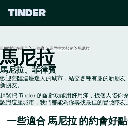
T
i
n
d
e
r
首
目的地近在咫尺
菲律賓
馬尼拉大都會
馬尼拉
馬尼拉
頁
馬尼拉、菲律賓
歡迎蒞臨這座迷人的城市，結交各種有趣的新朋友：
新朋友。
趕緊把 Tinder 的配對功能用好用滿，找個
認識這座城市，我們都能為你尋找最佳的冒險隊友
一些適合 馬尼拉 的約會好