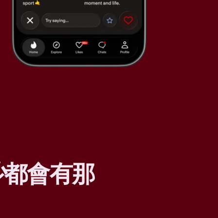
少
都會有那