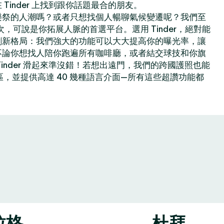
Tinder 上找到跟你話題最合的朋友。
樂祭的人潮嗎？或者只想找個人暢聊氣候變遷呢？我們至
億次，可說是你拓展人脈的首選平台。選用 Tinder，絕對能
創新格局：我們強大的功能可以大大提高你的曝光率，讓
不論你想找人陪你跑遍所有咖啡廳，或者結交球技和你旗
inder 滑起來準沒錯！若想出遠門，我們的跨國護照也能
地區，並提供高達 40 幾種語言介面—所有這些超讚功能都
拉格
杜拜