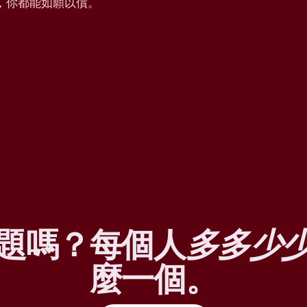
，你都能如願以償。
題嗎？每個人
多多少
麼一個。