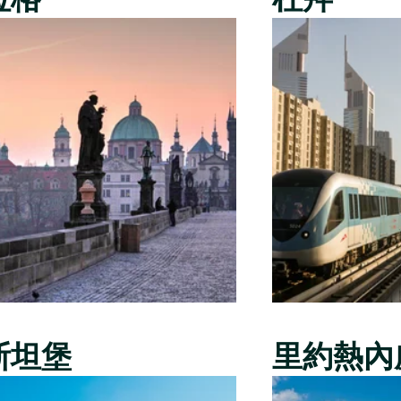
斯坦堡
里約熱內