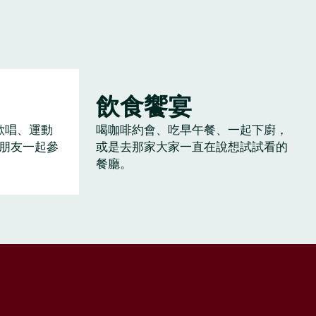
飲食饗宴
歡唱、運動
喝咖啡約會、吃早午餐、一起下廚，
朋友一起參
或是去那家大家一直在說想試試看的
餐廳。