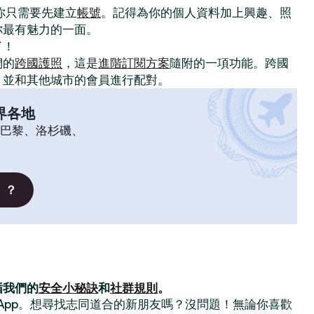
。你只需要先建立
帳號
。記得為你的個人資料加上興趣、照
你最有魅力的一面。
了！
們的
跨國護照
，這是
進階訂閱方案
隨附的一項功能。跨國
，並和其他城市的會員進行配對。
界各地
巴黎、洛杉磯、
」？
循我們的
安全小秘訣
和
社群規則
。
交友 App。想尋找志同道合的新朋友嗎？沒問題！無論你喜歡