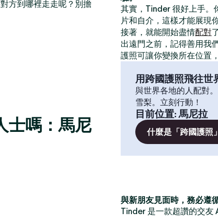
帶對方到哪裡走走呢？別擔
其實，Tinder 很好上手
片和自介，這樣才能展現
接著，就能開始盡情
配對
出遠門之前，記得善用我
護照可讓你變換所在位置
用跨國護照飛往世
與世界各地的人配對。
雪梨。立刻行動！
目前位置
:
馬尼拉
人士嗎：馬尼
什麼是「跨國護照
與新朋友見面時，務必遵
Tinder 是一款超讚的