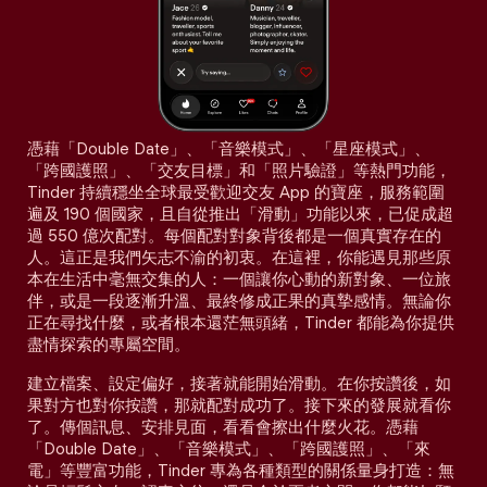
憑藉「Double Date」、「音樂模式」、「星座模式」、
「跨國護照」、「交友目標」和「照片驗證」等熱門功能，
Tinder 持續穩坐全球最受歡迎交友 App 的寶座，服務範圍
遍及 190 個國家，且自從推出「滑動」功能以來，已促成超
過 550 億次配對。每個配對對象背後都是一個真實存在的
人。這正是我們矢志不渝的初衷。在這裡，你能遇見那些原
本在生活中毫無交集的人：一個讓你心動的新對象、一位旅
伴，或是一段逐漸升溫、最終修成正果的真摯感情。無論你
正在尋找什麼，或者根本還茫無頭緒，Tinder 都能為你提供
盡情探索的專屬空間。
建立檔案、設定偏好，接著就能開始滑動。在你按讚後，如
果對方也對你按讚，那就配對成功了。接下來的發展就看你
了。傳個訊息、安排見面，看看會擦出什麼火花。憑藉
「Double Date」、「音樂模式」、「跨國護照」、「來
電」等豐富功能，Tinder 專為各種類型的關係量身打造：無