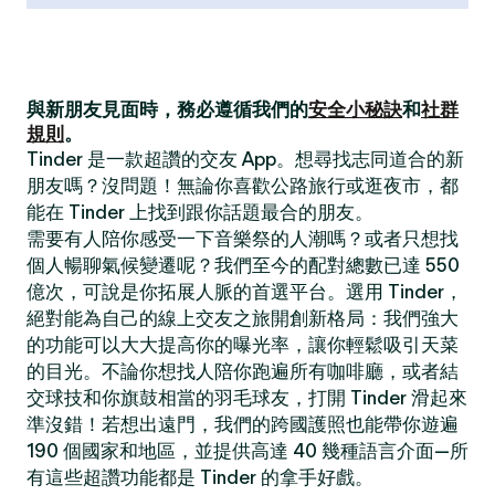
與新朋友見面時，務必遵循我們的
安全小秘訣
和
社群
規則
。
Tinder 是一款超讚的交友 App。想尋找志同道合的新
朋友嗎？沒問題！無論你喜歡公路旅行或逛夜市，都
能在 Tinder 上找到跟你話題最合的朋友。
需要有人陪你感受一下音樂祭的人潮嗎？或者只想找
個人暢聊氣候變遷呢？我們至今的配對總數已達 550
億次，可說是你拓展人脈的首選平台。選用 Tinder，
絕對能為自己的線上交友之旅開創新格局：我們強大
的功能可以大大提高你的曝光率，讓你輕鬆吸引天菜
的目光。不論你想找人陪你跑遍所有咖啡廳，或者結
交球技和你旗鼓相當的羽毛球友，打開 Tinder 滑起來
準沒錯！若想出遠門，我們的跨國護照也能帶你遊遍
190 個國家和地區，並提供高達 40 幾種語言介面—所
有這些超讚功能都是 Tinder 的拿手好戲。