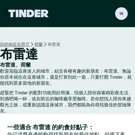
T
i
n
d
e
目的地近在咫尺
荷蘭
布雷達
r
布雷達
首
頁
布雷達、荷蘭
歡迎蒞臨這座迷人的城市，結交各種有趣的新朋友：布雷達。無論
你原本就住在這座城市，還是打算到此一遊，只要打開 Tinder，就
能找到眾多當地的新朋友。
趕緊把 Tinder 的配對功能用好用滿，找個人陪你探索精彩夜生活、
到酒吧喝一杯，或在附近的咖啡廳享受咖啡。若你想找人陪你來趟
觀光之旅，或重新認識這座城市，我們都能為你尋找最佳的冒險隊
友。
一些適合 布雷達 的約會好點子：
你已清楚身邊能夠尋找新朋友的最佳地點，但接下來