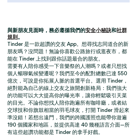
與新朋友見面時，務必遵循我們的
安全小秘訣
和
社群
規則
。
Tinder 是一款超讚的交友 App。想尋找志同道合的新
朋友嗎？沒問題！無論你喜歡公路旅行或逛夜市，都
能在 Tinder 上找到跟你話題最合的朋友。
需要有人陪你感受一下音樂祭的人潮嗎？或者只想找
個人暢聊氣候變遷呢？我們至今的配對總數已達 550
億次，可說是你拓展人脈的首選平台。選用 Tinder，
絕對能為自己的線上交友之旅開創新格局：我們強大
的功能可以大大提高你的曝光率，讓你輕鬆吸引天菜
的目光。不論你想找人陪你跑遍所有咖啡廳，或者結
交球技和你旗鼓相當的羽毛球友，打開 Tinder 滑起來
準沒錯！若想出遠門，我們的跨國護照也能帶你遊遍
190 個國家和地區，並提供高達 40 幾種語言介面—所
有這些超讚功能都是 Tinder 的拿手好戲。