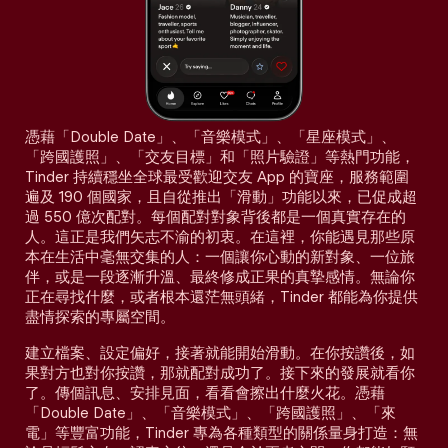
憑藉「Double Date」、「音樂模式」、「星座模式」、
「跨國護照」、「交友目標」和「照片驗證」等熱門功能，
Tinder 持續穩坐全球最受歡迎交友 App 的寶座，服務範圍
遍及 190 個國家，且自從推出「滑動」功能以來，已促成超
過 550 億次配對。每個配對對象背後都是一個真實存在的
人。這正是我們矢志不渝的初衷。在這裡，你能遇見那些原
本在生活中毫無交集的人：一個讓你心動的新對象、一位旅
伴，或是一段逐漸升溫、最終修成正果的真摯感情。無論你
正在尋找什麼，或者根本還茫無頭緒，Tinder 都能為你提供
盡情探索的專屬空間。
建立檔案、設定偏好，接著就能開始滑動。在你按讚後，如
果對方也對你按讚，那就配對成功了。接下來的發展就看你
了。傳個訊息、安排見面，看看會擦出什麼火花。憑藉
「Double Date」、「音樂模式」、「跨國護照」、「來
電」等豐富功能，Tinder 專為各種類型的關係量身打造：無