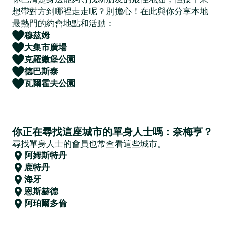
想帶對方到哪裡走走呢？別擔心！在此與你分享本地
最熱門的約會地點和活動：
穆茲姆
大集市廣場
克羅嫩堡公園
德巴斯泰
瓦爾霍夫公園
你正在尋找這座城市的單身人士嗎：奈梅亨？
尋找單身人士的會員也常查看這些城市。
阿姆斯特丹
鹿特丹
海牙
恩斯赫德
阿珀爾多倫