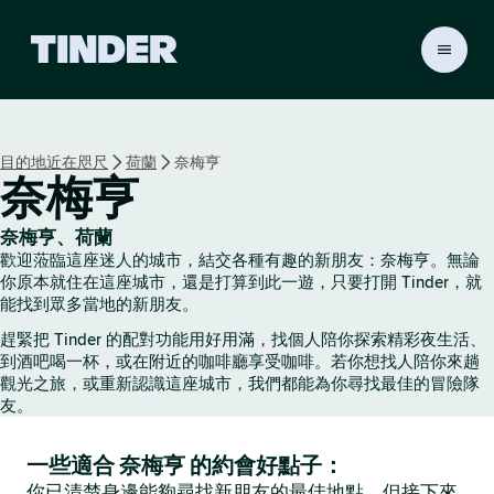
T
i
n
d
e
目的地近在咫尺
荷蘭
奈梅亨
r
奈梅亨
首
頁
奈梅亨、荷蘭
歡迎蒞臨這座迷人的城市，結交各種有趣的新朋友：奈梅亨。無論
你原本就住在這座城市，還是打算到此一遊，只要打開 Tinder，就
能找到眾多當地的新朋友。
趕緊把 Tinder 的配對功能用好用滿，找個人陪你探索精彩夜生活、
到酒吧喝一杯，或在附近的咖啡廳享受咖啡。若你想找人陪你來趟
觀光之旅，或重新認識這座城市，我們都能為你尋找最佳的冒險隊
友。
一些適合 奈梅亨 的約會好點子：
你已清楚身邊能夠尋找新朋友的最佳地點，但接下來