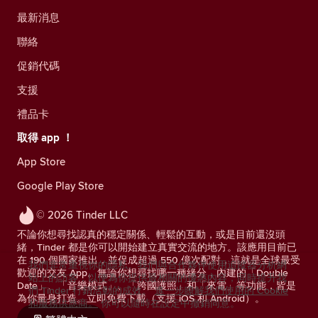
最新消息
聯絡
促銷代碼
支援
禮品卡
取得 app ！
App Store
Google Play Store
© 2026 Tinder LLC
不論你想尋找認真的穩定關係、輕鬆的互動，或是目前還沒頭
緒，Tinder 都是你可以開始建立真實交流的地方。該應用目前已
在 190 個國家推出，並促成超過 550 億次配對，這就是全球最受
我們非常重視你的隱私。我們與合作夥伴使用追蹤器分析網
歡迎的交友 App。無論你想尋找哪一種緣分，內建的「Double
站上的訪客，以便為你提供最相關的優惠內容，同時提升我
Date」、「音樂模式」、「跨國護照」和「來電」等功能，皆是
們 Tinder 行銷活動的成效。
進一步瞭解我們使用的 Cookie
為你量身打造。立即免費下載（支援 iOS 和 Android）。
和服務供應商。
你可以隨時在設定中撤銷同意。