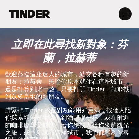
T
i
n
d
e
立即在此尋找新對象：芬
r
首
蘭，拉赫蒂
頁
歡迎蒞臨這座迷人的城市，結交各種有趣的新
朋友：拉赫蒂。無論你原本就住在這座城市，
還是打算到此一遊，只要打開 Tinder，就能找
到眾多當地的新朋友。
趕緊把 Tinder 的配對功能用好用滿，找個人陪
你探索精彩夜生活、到酒吧喝一杯，或在附近
的咖啡廳享受咖啡。若你想找人陪你來趟觀光
之旅，或重新認識這座城市，我們都能為你尋