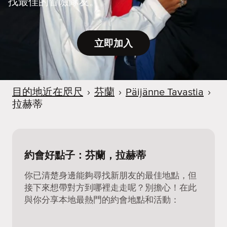
找最佳的冒險隊友。
立即加入
目的地近在咫尺
›
芬蘭
›
Päijänne Tavastia
›
拉赫蒂
約會好點子：芬蘭，拉赫蒂
你已清楚身邊能夠尋找新朋友的最佳地點，但
接下來想帶對方到哪裡走走呢？別擔心！在此
與你分享本地最熱門的約會地點和活動：