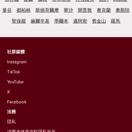
曼谷
都柏林
斯德哥爾摩
華沙
開普敦
奧克蘭
奧斯陸
聖保羅
赫爾辛基
墨爾本
邁阿密
舊金山
羅馬
社群媒體
Instagram
TikTok
YouTube
X
Facebook
法務
隱私
消費者健康資料隱私政策