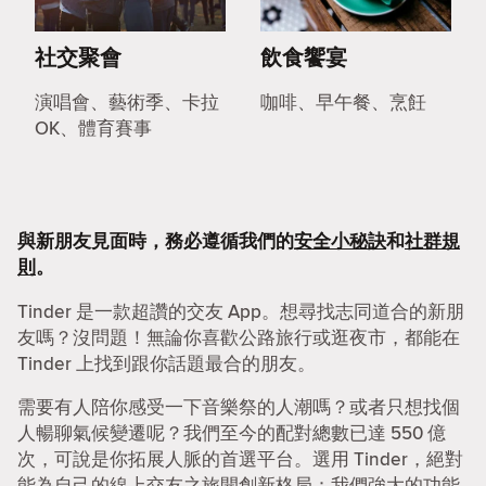
社交聚會
飲食饗宴
演唱會、藝術季、卡拉
咖啡、早午餐、烹飪
OK、體育賽事
與新朋友見面時，務必遵循我們的
安全小秘訣
和
社群規
則
。
Tinder 是一款超讚的交友 App。想尋找志同道合的新朋
友嗎？沒問題！無論你喜歡公路旅行或逛夜市，都能在
Tinder 上找到跟你話題最合的朋友。
需要有人陪你感受一下音樂祭的人潮嗎？或者只想找個
人暢聊氣候變遷呢？我們至今的配對總數已達 550 億
次，可說是你拓展人脈的首選平台。選用 Tinder，絕對
能為自己的線上交友之旅開創新格局：我們強大的功能