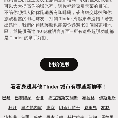
可以大大提高你的曝光率，讓你輕鬆吸引天菜的目光。
不論你想找人陪你跑遍所有咖啡廳，或者結交球技和你
旗鼓相當的羽毛球友，打開 Tinder 滑起來準沒錯！若想
出遠門，我們的跨國護照也能帶你遊遍 190 個國家和地
區，並提供高達 40 幾種語言介面—所有這些超讚功能都
是 Tinder 的拿手好戲。
開始使用
看看身邊其他 Tinder 城市有哪些新鮮事！
巴黎
巴賽隆納
台北
布宜諾斯艾利斯
布拉格
伊斯坦堡
杜拜
里約熱內盧
東京
阿姆斯特丹
峇里島
柏林
洛杉磯
首爾
倫敦
哥本哈根
特拉維夫
紐約
馬德里